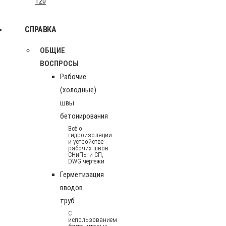
120
СПРАВКА
ОБЩИЕ
ВОСПРОСЫ
Рабочие
(холодные)
швы
бетонирования
Всё о
гидроизоляции
и устройстве
рабочих швов:
СНиПы и СП,
DWG чертежи
Герметизация
вводов
труб
С
использованием