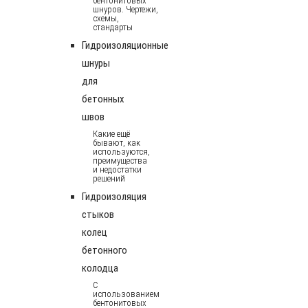
бентонитовых
шнуров. Чертежи,
схемы,
стандарты
Гидроизоляционные
шнуры
для
бетонных
швов
Какие ещё
бывают, как
используются,
преимущества
и недостатки
решений
Гидроизоляция
стыков
колец
бетонного
колодца
С
использованием
бентонитовых