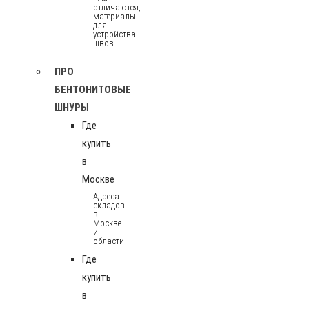
отличаются,
материалы
для
устройства
швов
ПРО
БЕНТОНИТОВЫЕ
ШНУРЫ
Где
купить
в
Москве
Адреса
складов
в
Москве
и
области
Где
купить
в