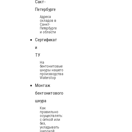
Сакт-
Петербурге
Адреса
складов в
Санкт-
Петербурге
и области
Сертификат
и
ТУ
На
бентонитовые
шнуры нашего
производства
Waterstop
Монтаж
бентонитового
шнура
Как
правильно
осуществлять:
с сеткой или
без,
укладывать
широкой