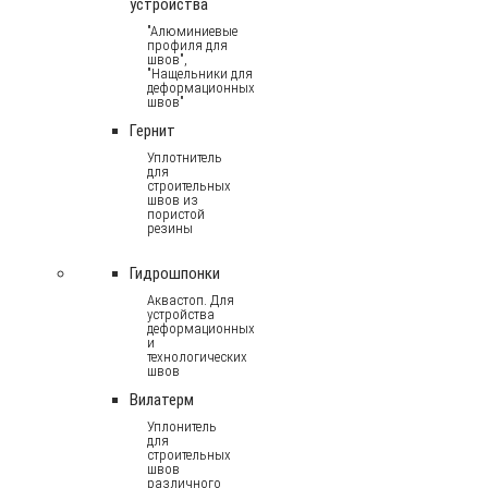
устройства
"Алюминиевые
профиля для
швов",
"Нащельники для
деформационных
швов"
Гернит
Уплотнитель
для
строительных
швов из
пористой
резины
Гидрошпонки
Аквастоп. Для
устройства
деформационных
и
технологических
швов
Вилатерм
Уплонитель
для
строительных
швов
различного