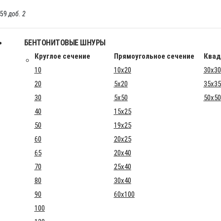
-59
доб. 2
БЕНТОНИТОВЫЕ ШНУРЫ
Круглое сечение
Прямоугольное сечение
Квад
10
10x20
30x30
20
5x20
35x35
30
5x50
50x50
40
15x25
50
19x25
60
20x25
65
20x40
70
25x40
80
30x40
90
60x100
100