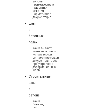
шнуров:
преимущества и
недостатки
решения,
нормативная
документация
Швы
в
бетонных
полах
Какие бывают,
какие материалы
используются,
регламентирующая
документация, всё
про устройство
деформационных
швов
Строительные
швы
в
бетоне
Какие
бывают,
чем