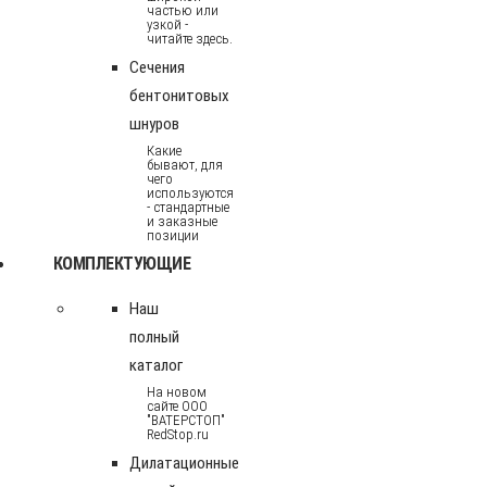
частью или
узкой -
читайте здесь.
Сечения
бентонитовых
шнуров
Какие
бывают, для
чего
используются
- стандартные
и заказные
позиции
КОМПЛЕКТУЮЩИЕ
Наш
полный
каталог
На новом
сайте ООО
"ВАТЕРСТОП"
RedStop.ru
Дилатационные