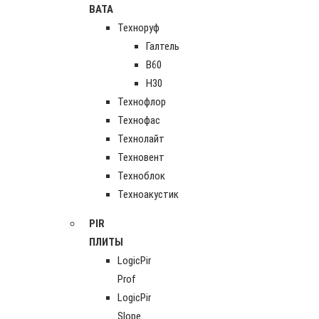
ВАТА
Техноруф
Галтель
В60
Н30
Технофлор
Технофас
Технолайт
Техновент
Техноблок
Техноакустик
PIR
ПЛИТЫ
LogicPir
Prof
LogicPir
Slope