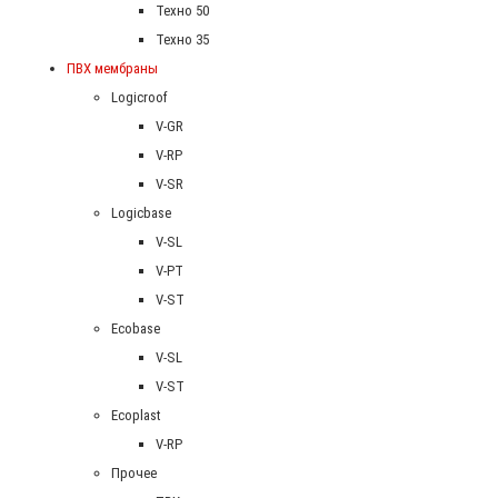
Техно 50
Техно 35
ПВХ мембраны
Logicroof
V-GR
V-RP
V-SR
Logicbase
V-SL
V-PT
V-ST
Ecobase
V-SL
V-ST
Ecoplast
V-RP
Прочее