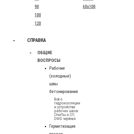
90
60x100
100
120
СПРАВКА
ОБЩИЕ
ВОСПРОСЫ
Рабочие
(холодные)
швы
бетонирования
Всё о
гидроизоляции
и устройстве
рабочих швов:
СНиПы и СП,
DWG чертежи
Герметизация
вводов