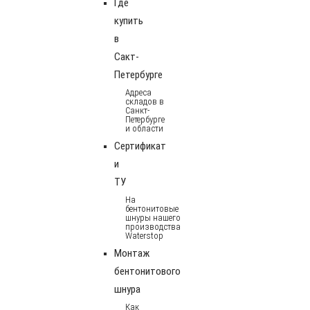
Где
купить
в
Сакт-
Петербурге
Адреса
складов в
Санкт-
Петербурге
и области
Сертификат
и
ТУ
На
бентонитовые
шнуры нашего
производства
Waterstop
Монтаж
бентонитового
шнура
Как