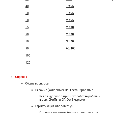
40
15x25
50
19x25
60
20x25
65
20x40
70
25x40
80
30x40
90
60x100
100
120
Справка
Общие воспросы
Рабочие (холодные) швы бетонирования
Всё о гидроизоляции и устройстве рабочих
швов: СНиПы и СП, DWG чертежи
Герметизация вводов труб
С использованием бентонитовых шнуров.