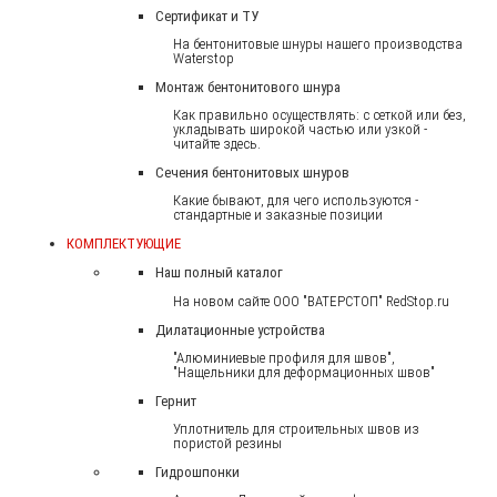
Сертификат и ТУ
На бентонитовые шнуры нашего производства
Waterstop
Монтаж бентонитового шнура
Как правильно осуществлять: с сеткой или без,
укладывать широкой частью или узкой -
читайте здесь.
Сечения бентонитовых шнуров
Какие бывают, для чего используются -
стандартные и заказные позиции
КОМПЛЕКТУЮЩИЕ
Наш полный каталог
На новом сайте ООО "ВАТЕРСТОП" RedStop.ru
Дилатационные устройства
"Алюминиевые профиля для швов",
"Нащельники для деформационных швов"
Гернит
Уплотнитель для строительных швов из
пористой резины
Гидрошпонки