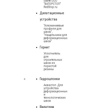
сайте ООО
"ВАТЕРСТОП"
RedStop.ru
Дилатационные
устройства
"Алюминиевые
профиля для
швов",
"Нащельники для
деформационных
швов"
Гернит
Уплотнитель
для
строительных
швов из
пористой
резины
Гидрошпонки
Аквастоп. Для
устройства
деформационных
и
технологических
швов
Вилатерм