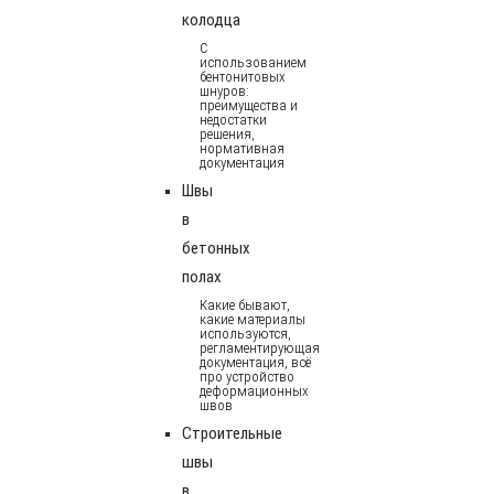
колодца
С
использованием
бентонитовых
шнуров:
преимущества и
недостатки
решения,
нормативная
документация
Швы
в
бетонных
полах
Какие бывают,
какие материалы
используются,
регламентирующая
документация, всё
про устройство
деформационных
швов
Строительные
швы
в