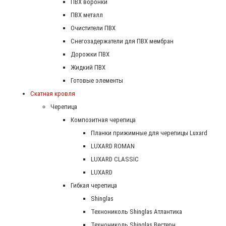
ПВХ воронки
ПВХ металл
Очистители ПВХ
Снегозадержатели для ПВХ мембран
Дорожки ПВХ
Жидкий ПВХ
Готовые элементы
Скатная кровля
Черепица
Композитная черепица
Планки прижимные для черепицы Luxard
LUXARD ROMAN
LUXARD CLASSIC
LUXARD
Гибкая черепица
Shinglas
Технониколь Shinglas Атлантика
Технониколь Shinglas Вестерн