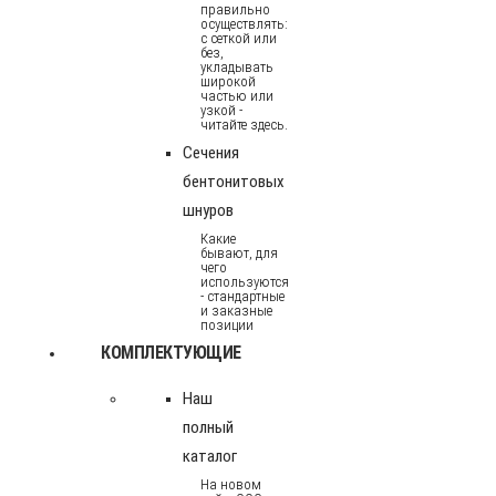
правильно
осуществлять:
с сеткой или
без,
укладывать
широкой
частью или
узкой -
читайте здесь.
Сечения
бентонитовых
шнуров
Какие
бывают, для
чего
используются
- стандартные
и заказные
позиции
КОМПЛЕКТУЮЩИЕ
Наш
полный
каталог
На новом