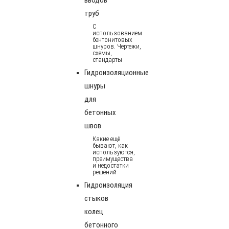
труб
С
использованием
бентонитовых
шнуров. Чертежи,
схемы,
стандарты
Гидроизоляционные
шнуры
для
бетонных
швов
Какие ещё
бывают, как
используются,
преимущества
и недостатки
решений
Гидроизоляция
стыков
колец
бетонного