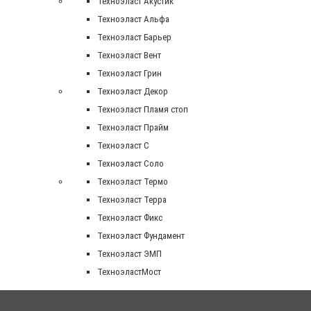
Техноэласт Акустик
Техноэласт Альфа
Техноэласт Барьер
Техноэласт Вент
Техноэласт Грин
Техноэласт Декор
Техноэласт Пламя стоп
Техноэласт Прайм
Техноэласт С
Техноэласт Соло
Техноэласт Термо
Техноэласт Терра
Техноэласт Фикс
Техноэласт Фундамент
Техноэласт ЭМП
ТехноэластМост