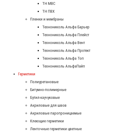
ТН МВС
ТН ПВХ
Пленки и мембраны
Технониколь Альфа Барьер
Технониколь Альфа Плейст
Технониколь Альфа Вент
Технониколь Альфа Протект
Технониколь Альфа Топ
Технониколь АльфаПайп
Герметики
Полиуретановые
Битумно-полимерные
Бутил-каучуковые
Акриловые для швов
Акриловые паропроницаемые
Клеющие герметики
Ленточные герметики цветные