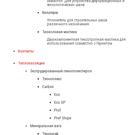
Аквастоп. Для устройства деформационных и
технологических швов
Вилатерм
Уплонитель для строительных швов
различного назначения
Тиоколовая мастика
Двухкомпонентная тиксотропная мастика для
использования совместно с Гернитом
Контакты
Теплоизоляция
Экструдированный пенополистирол
Техноплекс
Carbon
Eco
Eco SP
Prof
Prof Slope
Минеральная вата
Техноруф