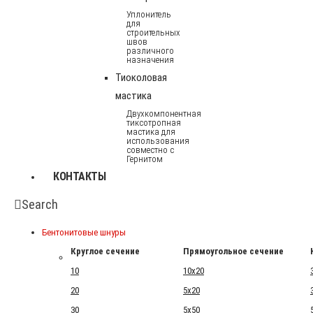
Уплонитель
для
строительных
швов
различного
назначения
Тиоколовая
мастика
Двухкомпонентная
тиксотропная
мастика для
использования
совместно с
Гернитом
КОНТАКТЫ
Search
Бентонитовые шнуры
Круглое сечение
Прямоугольное сечение
10
10x20
20
5x20
30
5x50