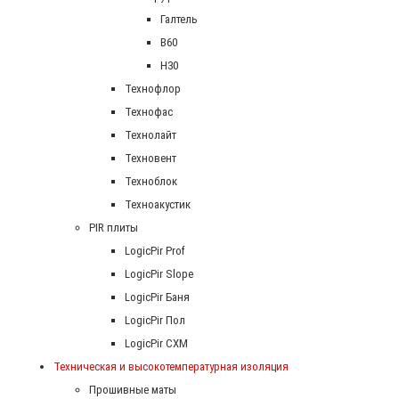
Галтель
В60
Н30
Технофлор
Технофас
Технолайт
Техновент
Техноблок
Техноакустик
PIR плиты
LogicPir Prof
LogicPir Slope
LogicPir Баня
LogicPir Пол
LogicPir СХМ
Техническая и высокотемпературная изоляция
Прошивные маты