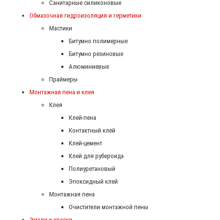
Санитарные силиконовые
Обмазочная гидроизоляция и герметики
Мастики
Битумно полимерные
Битумно резиновые
Алюминиевые
Праймеры
Монтажная пена и клея
Клея
Клей-пена
Контактный клей
Клей-цемент
Клей для рубероида
Полиуретановый
Эпоксидный клей
Монтажная пена
Очистители монтажной пены
Эмали и краски