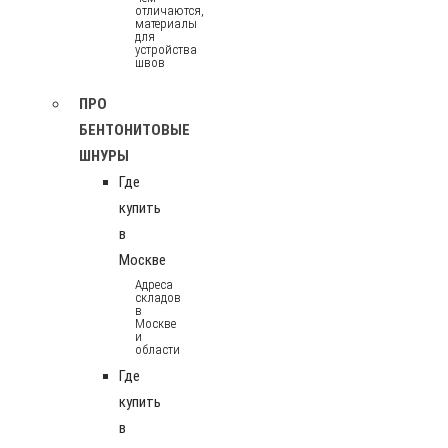
отличаются,
материалы
для
устройства
швов
ПРО
БЕНТОНИТОВЫЕ
ШНУРЫ
Где
купить
в
Москве
Адреса
складов
в
Москве
и
области
Где
купить
в