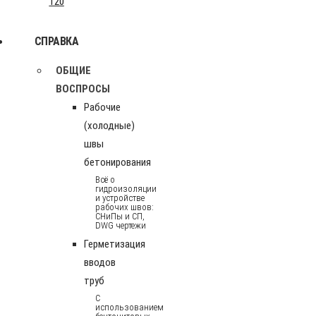
120
СПРАВКА
ОБЩИЕ
ВОСПРОСЫ
Рабочие
(холодные)
швы
бетонирования
Всё о
гидроизоляции
и устройстве
рабочих швов:
СНиПы и СП,
DWG чертежи
Герметизация
вводов
труб
С
использованием