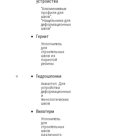
устройства
"Алюминиевые
профиля для
швов",
"Нащельники для
деформационных
швов"
Гернит
Уплотнитель
для
строительных
швов из
пористой
резины
Гидрошпонки
Аквастоп. Для
устройства
деформационных
и
технологических
швов
Вилатерм
Уплонитель
для
строительных
швов
различного