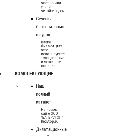
частью или
узкой -
читайте здесь.
Сечения
бентонитовых
шнуров
Какие
бывают, для
чего
используются
- стандартные
и заказные
позиции
КОМПЛЕКТУЮЩИЕ
Наш
полный
каталог
На новом
сайте ООО
"ВАТЕРСТОП"
RedStop.ru
Дилатационные