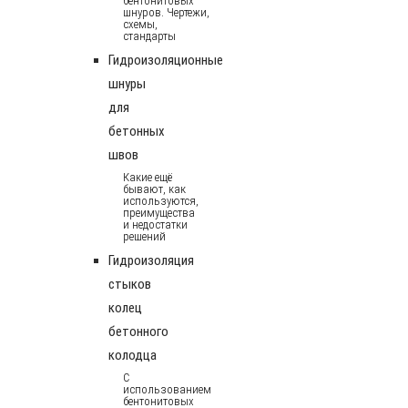
бентонитовых
шнуров. Чертежи,
схемы,
стандарты
Гидроизоляционные
шнуры
для
бетонных
швов
Какие ещё
бывают, как
используются,
преимущества
и недостатки
решений
Гидроизоляция
стыков
колец
бетонного
колодца
С
использованием
бентонитовых