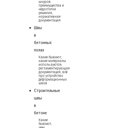
шнуров:
преимущества и
недостатки
решения,
нормативная
документация
Швы
в
бетонных
полах
Какие бывают,
какие материалы
используются,
регламентирующая
документация, всё
про устройство
деформационных
швов
Строительные
швы
в
бетоне
Какие
бывают,
чем