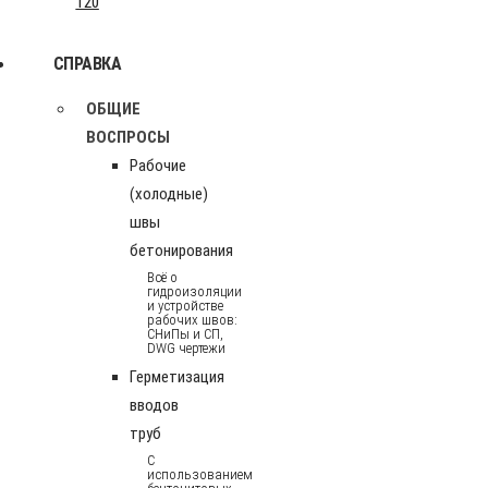
120
СПРАВКА
ОБЩИЕ
ВОСПРОСЫ
Рабочие
(холодные)
швы
бетонирования
Всё о
гидроизоляции
и устройстве
рабочих швов:
СНиПы и СП,
DWG чертежи
Герметизация
вводов
труб
С
использованием