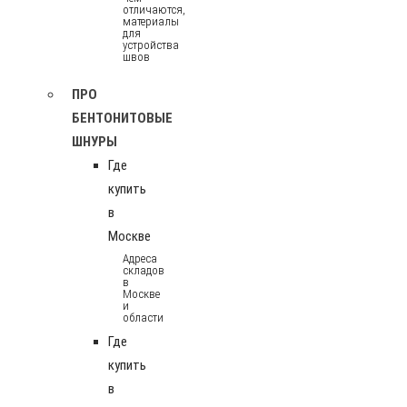
отличаются,
материалы
для
устройства
швов
ПРО
БЕНТОНИТОВЫЕ
ШНУРЫ
Где
купить
в
Москве
Адреса
складов
в
Москве
и
области
Где
купить
в