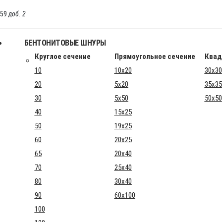
-59
доб. 2
БЕНТОНИТОВЫЕ ШНУРЫ
Круглое сечение
Прямоугольное сечение
Квад
10
10x20
30x30
20
5x20
35x35
30
5x50
50x50
40
15x25
50
19x25
60
20x25
65
20x40
70
25x40
80
30x40
90
60x100
100