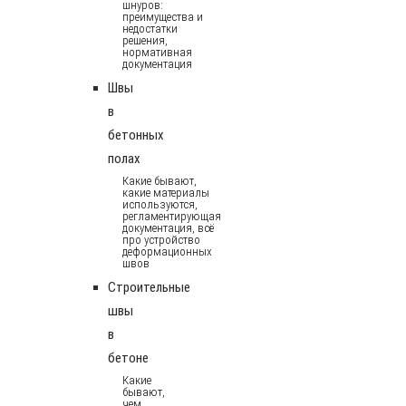
шнуров:
преимущества и
недостатки
решения,
нормативная
документация
Швы
в
бетонных
полах
Какие бывают,
какие материалы
используются,
регламентирующая
документация, всё
про устройство
деформационных
швов
Строительные
швы
в
бетоне
Какие
бывают,
чем