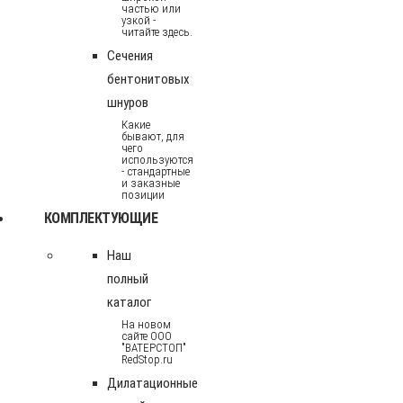
частью или
узкой -
читайте здесь.
Сечения
бентонитовых
шнуров
Какие
бывают, для
чего
используются
- стандартные
и заказные
позиции
КОМПЛЕКТУЮЩИЕ
Наш
полный
каталог
На новом
сайте ООО
"ВАТЕРСТОП"
RedStop.ru
Дилатационные