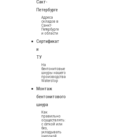
Сакт-
Петербурге
Адреса
складов в
Санкт-
Петербурге
и области
Сертификат
и
ТУ
На
бентонитовые
шнуры нашего
производства
Waterstop
Монтаж
бентонитового
шнура
Как
правильно
осуществлять:
с сеткой или
без,
укладывать
широкой