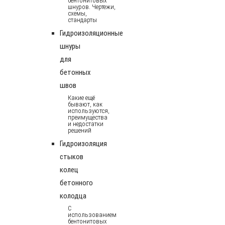
бентонитовых
шнуров. Чертежи,
схемы,
стандарты
Гидроизоляционные
шнуры
для
бетонных
швов
Какие ещё
бывают, как
используются,
преимущества
и недостатки
решений
Гидроизоляция
стыков
колец
бетонного
колодца
С
использованием
бентонитовых