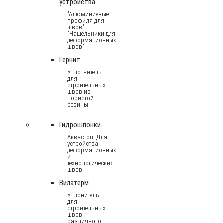
устройства
"Алюминиевые
профиля для
швов",
"Нащельники для
деформационных
швов"
Гернит
Уплотнитель
для
строительных
швов из
пористой
резины
Гидрошпонки
Аквастоп. Для
устройства
деформационных
и
технологических
швов
Вилатерм
Уплонитель
для
строительных
швов
различного