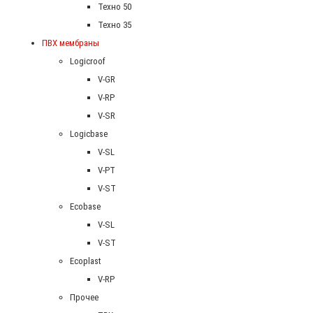
Техно 50
Техно 35
ПВХ мембраны
Logicroof
V-GR
V-RP
V-SR
Logicbase
V-SL
V-PT
V-ST
Ecobase
V-SL
V-ST
Ecoplast
V-RP
Прочее