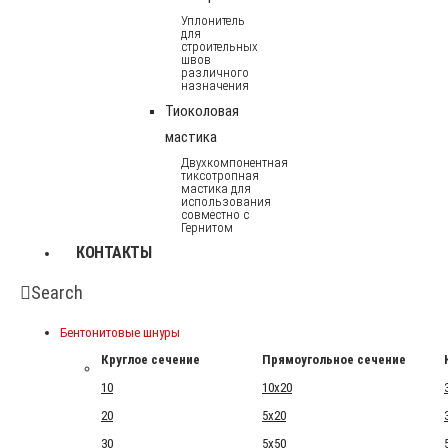
Уплонитель
для
строительных
швов
различного
назначения
Тиоколовая
мастика
Двухкомпонентная
тиксотропная
мастика для
использования
совместно с
Гернитом
КОНТАКТЫ
Search
Бентонитовые шнуры
Круглое сечение
Прямоугольное сечение
10
10x20
20
5x20
30
5x50