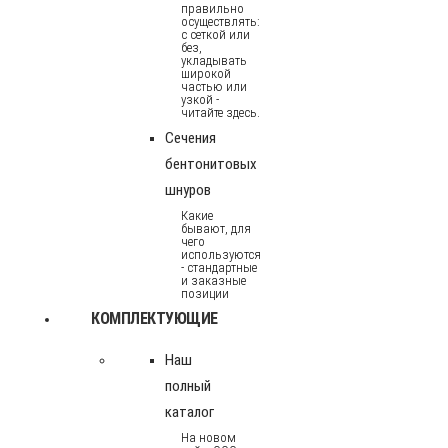
правильно
осуществлять:
с сеткой или
без,
укладывать
широкой
частью или
узкой -
читайте здесь.
Сечения
бентонитовых
шнуров
Какие
бывают, для
чего
используются
- стандартные
и заказные
позиции
КОМПЛЕКТУЮЩИЕ
Наш
полный
каталог
На новом