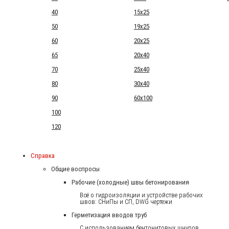
40
15x25
50
19x25
60
20x25
65
20x40
70
25x40
80
30x40
90
60x100
100
120
Справка
Общие воспросы
Рабочие (холодные) швы бетонирования
Всё о гидроизоляции и устройстве рабочих
швов: СНиПы и СП, DWG чертежи
Герметизация вводов труб
С использованием бентонитовых шнуров.