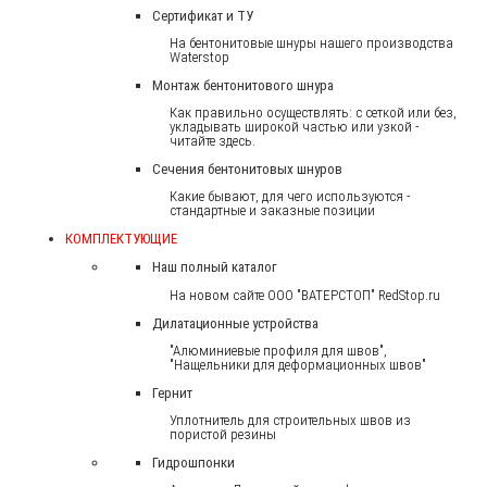
Сертификат и ТУ
На бентонитовые шнуры нашего производства
Waterstop
Монтаж бентонитового шнура
Как правильно осуществлять: с сеткой или без,
укладывать широкой частью или узкой -
читайте здесь.
Сечения бентонитовых шнуров
Какие бывают, для чего используются -
стандартные и заказные позиции
КОМПЛЕКТУЮЩИЕ
Наш полный каталог
На новом сайте ООО "ВАТЕРСТОП" RedStop.ru
Дилатационные устройства
"Алюминиевые профиля для швов",
"Нащельники для деформационных швов"
Гернит
Уплотнитель для строительных швов из
пористой резины
Гидрошпонки