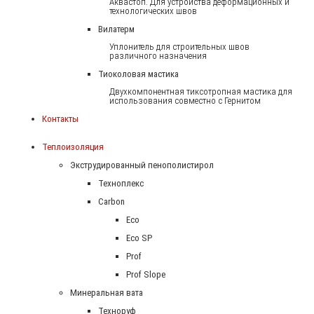
Аквастоп. Для устройства деформационных и
технологических швов
Вилатерм
Уплонитель для строительных швов
различного назначения
Тиоколовая мастика
Двухкомпонентная тиксотропная мастика для
использования совместно с Гернитом
Контакты
Теплоизоляция
Экструдированный пенополистирол
Техноплекс
Carbon
Eco
Eco SP
Prof
Prof Slope
Минеральная вата
Техноруф