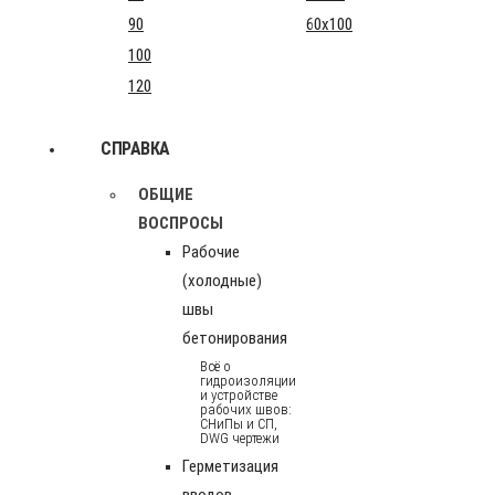
90
60x100
100
120
СПРАВКА
ОБЩИЕ
ВОСПРОСЫ
Рабочие
(холодные)
швы
бетонирования
Всё о
гидроизоляции
и устройстве
рабочих швов:
СНиПы и СП,
DWG чертежи
Герметизация
вводов