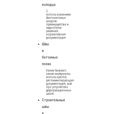
колодца
С
использованием
бентонитовых
шнуров:
преимущества и
недостатки
решения,
нормативная
документация
Швы
в
бетонных
полах
Какие бывают,
какие материалы
используются,
регламентирующая
документация, всё
про устройство
деформационных
швов
Строительные
швы
в