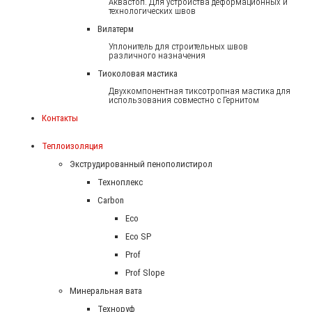
Аквастоп. Для устройства деформационных и
технологических швов
Вилатерм
Уплонитель для строительных швов
различного назначения
Тиоколовая мастика
Двухкомпонентная тиксотропная мастика для
использования совместно с Гернитом
Контакты
Теплоизоляция
Экструдированный пенополистирол
Техноплекс
Carbon
Eco
Eco SP
Prof
Prof Slope
Минеральная вата
Техноруф