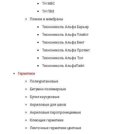
ТН МВС
ТН ПВХ
Пленки и мембраны
Технониколь Альфа Барьер
Технониколь Альфа Плейст
Технониколь Альфа Вент
Технониколь Альфа Протект
Технониколь Альфа Топ
Технониколь АльфаПайп
Герметики
Полиуретановые
Битумно-полимерные
Бутил-каучуковые
Акриловые для швов
Акриловые паропроницаемые
Клеющие герметики
Ленточные герметики цветные