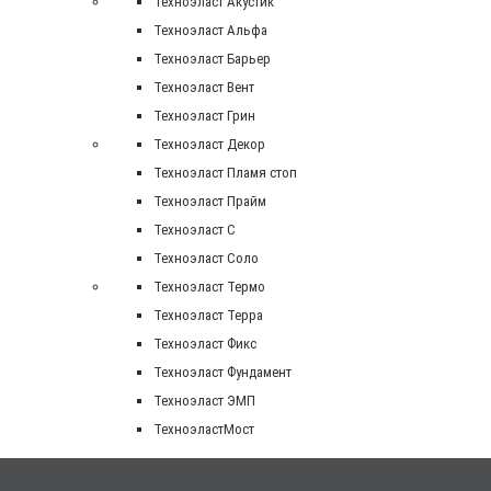
Техноэласт Акустик
Техноэласт Альфа
Техноэласт Барьер
Техноэласт Вент
Техноэласт Грин
Техноэласт Декор
Техноэласт Пламя стоп
Техноэласт Прайм
Техноэласт С
Техноэласт Соло
Техноэласт Термо
Техноэласт Терра
Техноэласт Фикс
Техноэласт Фундамент
Техноэласт ЭМП
ТехноэластМост