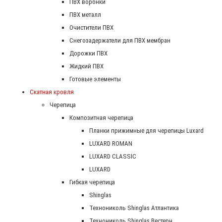
ПВХ воронки
ПВХ металл
Очистители ПВХ
Снегозадержатели для ПВХ мембран
Дорожки ПВХ
Жидкий ПВХ
Готовые элементы
Скатная кровля
Черепица
Композитная черепица
Планки прижимные для черепицы Luxard
LUXARD ROMAN
LUXARD CLASSIC
LUXARD
Гибкая черепица
Shinglas
Технониколь Shinglas Атлантика
Технониколь Shinglas Вестерн