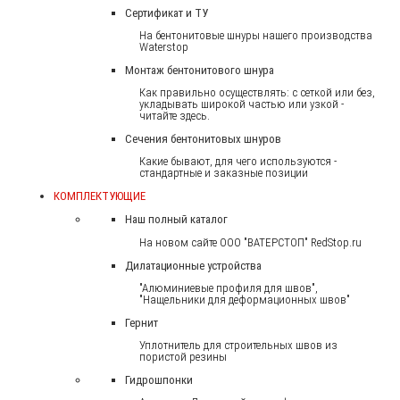
Сертификат и ТУ
На бентонитовые шнуры нашего производства
Waterstop
Монтаж бентонитового шнура
Как правильно осуществлять: с сеткой или без,
укладывать широкой частью или узкой -
читайте здесь.
Сечения бентонитовых шнуров
Какие бывают, для чего используются -
стандартные и заказные позиции
КОМПЛЕКТУЮЩИЕ
Наш полный каталог
На новом сайте ООО "ВАТЕРСТОП" RedStop.ru
Дилатационные устройства
"Алюминиевые профиля для швов",
"Нащельники для деформационных швов"
Гернит
Уплотнитель для строительных швов из
пористой резины
Гидрошпонки