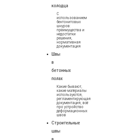
колодца
С
использованием
бентонитовых
шнуров:
преимущества и
недостатки
решения,
нормативная
документация
Швы
в
бетонных
полах
Какие бывают,
какие материалы
используются,
регламентирующая
документация, всё
про устройство
деформационных
швов
Строительные
швы
в