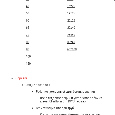
40
15x25
50
19x25
60
20x25
65
20x40
70
25x40
80
30x40
90
60x100
100
120
Справка
Общие воспросы
Рабочие (холодные) швы бетонирования
Всё о гидроизоляции и устройстве рабочих
швов: СНиПы и СП, DWG чертежи
Герметизация вводов труб
С использованием бентонитовых шнуров.