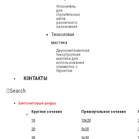
Уплонитель
для
строительных
швов
различного
назначения
Тиоколовая
мастика
Двухкомпонентная
тиксотропная
мастика для
использования
совместно с
Гернитом
КОНТАКТЫ
Search
Бентонитовые шнуры
Круглое сечение
Прямоугольное сечение
10
10x20
20
5x20
30
5x50