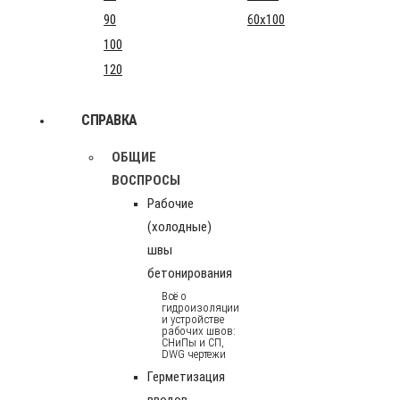
90
60x100
100
120
СПРАВКА
ОБЩИЕ
ВОСПРОСЫ
Рабочие
(холодные)
швы
бетонирования
Всё о
гидроизоляции
и устройстве
рабочих швов:
СНиПы и СП,
DWG чертежи
Герметизация
вводов