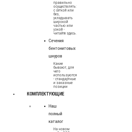
правильно
осуществлять:
с сеткой или
без,
укладывать
широкой
частью или
узкой -
читайте здесь.
Сечения
бентонитовых
шнуров
Какие
бывают, для
чего
используются
- стандартные
и заказные
позиции
КОМПЛЕКТУЮЩИЕ
Наш
полный
каталог
На новом