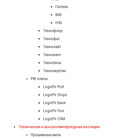
Галтель
В60
Н30
Технофлор
Технофас
Технолайт
Техновент
Техноблок
Техноакустик
PIR плиты
LogicPir Prof
LogicPir Slope
LogicPir Баня
LogicPir Пол
LogicPir СХМ
Техническая и высокотемпературная изоляция
Прошивные маты