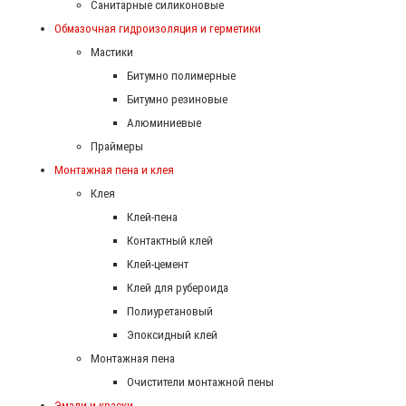
Санитарные силиконовые
Обмазочная гидроизоляция и герметики
Мастики
Битумно полимерные
Битумно резиновые
Алюминиевые
Праймеры
Монтажная пена и клея
Клея
Клей-пена
Контактный клей
Клей-цемент
Клей для рубероида
Полиуретановый
Эпоксидный клей
Монтажная пена
Очистители монтажной пены
Эмали и краски