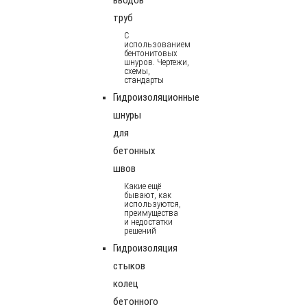
труб
С
использованием
бентонитовых
шнуров. Чертежи,
схемы,
стандарты
Гидроизоляционные
шнуры
для
бетонных
швов
Какие ещё
бывают, как
используются,
преимущества
и недостатки
решений
Гидроизоляция
стыков
колец
бетонного