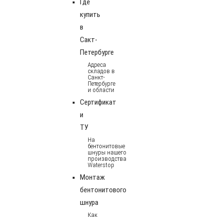
Где
купить
в
Сакт-
Петербурге
Адреса
складов в
Санкт-
Петербурге
и области
Сертификат
и
ТУ
На
бентонитовые
шнуры нашего
производства
Waterstop
Монтаж
бентонитового
шнура
Как