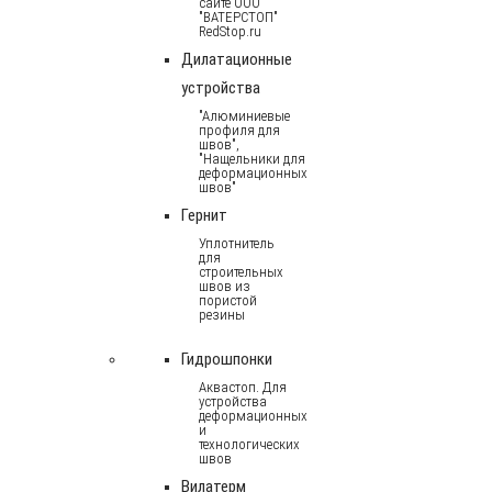
сайте ООО
"ВАТЕРСТОП"
RedStop.ru
Дилатационные
устройства
"Алюминиевые
профиля для
швов",
"Нащельники для
деформационных
швов"
Гернит
Уплотнитель
для
строительных
швов из
пористой
резины
Гидрошпонки
Аквастоп. Для
устройства
деформационных
и
технологических
швов
Вилатерм