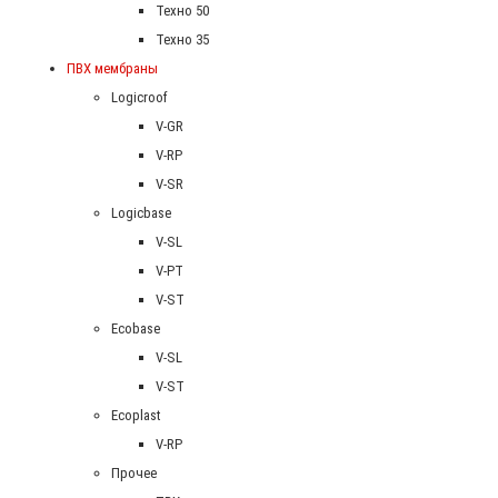
Техно 50
Техно 35
ПВХ мембраны
Logicroof
V-GR
V-RP
V-SR
Logicbase
V-SL
V-PT
V-ST
Ecobase
V-SL
V-ST
Ecoplast
V-RP
Прочее