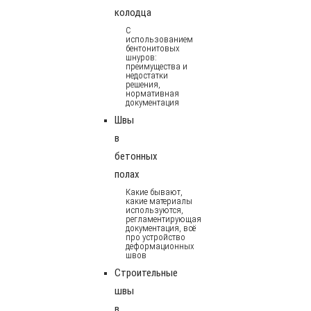
колодца
С
использованием
бентонитовых
шнуров:
преимущества и
недостатки
решения,
нормативная
документация
Швы
в
бетонных
полах
Какие бывают,
какие материалы
используются,
регламентирующая
документация, всё
про устройство
деформационных
швов
Строительные
швы
в