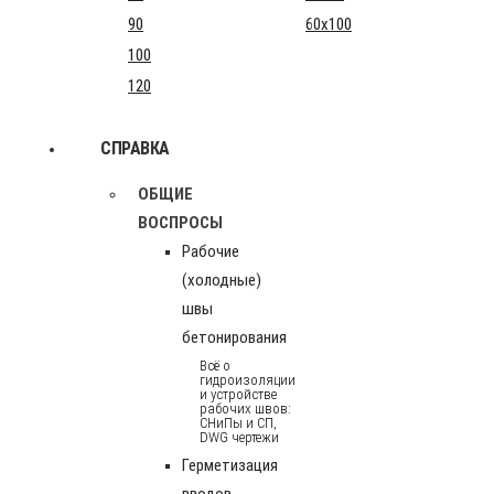
90
60x100
100
120
СПРАВКА
ОБЩИЕ
ВОСПРОСЫ
Рабочие
(холодные)
швы
бетонирования
Всё о
гидроизоляции
и устройстве
рабочих швов:
СНиПы и СП,
DWG чертежи
Герметизация
вводов