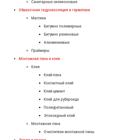
Санитарные силиконовые
Обмазочная гидроизоляция и герметики
Мастики
Битумно полимерные
Битумно резиновые
Алюминиевые
Праймеры
Монтажная пена и клея
Клея
Клей-пена
Контактный клей
Клей-цемент
Клей для рубероида
Полиуретановый
Эпоксидный клей
Монтажная пена
Очистители монтажной пены
Эмали и краски