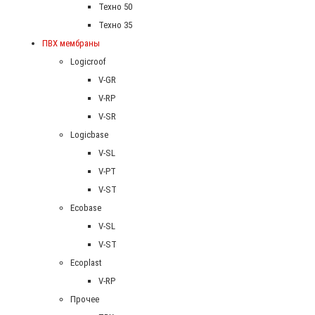
Техно 50
Техно 35
ПВХ мембраны
Logicroof
V-GR
V-RP
V-SR
Logicbase
V-SL
V-PT
V-ST
Ecobase
V-SL
V-ST
Ecoplast
V-RP
Прочее