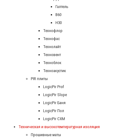
Галтель
В60
Н30
Технофлор
Технофас
Технолайт
Техновент
Техноблок
Техноакустик
PIR плиты
LogicPir Prof
LogicPir Slope
LogicPir Баня
LogicPir Пол
LogicPir СХМ
Техническая и высокотемпературная изоляция
Прошивные маты