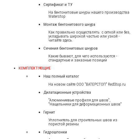
Сертификат и ТУ
На бентонитовые шнуры нашего производства
Waterstop
Монтаж бентонитового шнура
Как правильно осуществлять: с сеткой или без,
укладывать широкой частью или узкой -
читайте здесь.
Сечения бентонитовых шнуров
Какие бывают, для чего используются -
стандартные и заказные позиции
КОМПЛЕКТУЮЩИЕ
Наш полный каталог
На новом сайте ООО "ВАТЕРСТОП" RedStop.ru
Дилатационные устройства
"Алюминиевые профиля для швов",
"Нащельники для деформационных швов"
Гернит
Уплотнитель для строительных швов из
пористой резины
Гидрошпонки