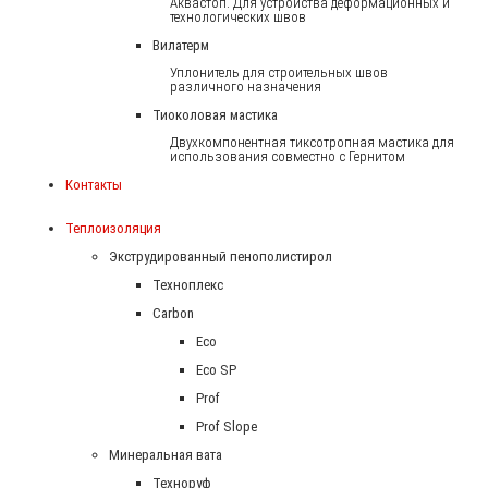
Аквастоп. Для устройства деформационных и
технологических швов
Вилатерм
Уплонитель для строительных швов
различного назначения
Тиоколовая мастика
Двухкомпонентная тиксотропная мастика для
использования совместно с Гернитом
Контакты
Теплоизоляция
Экструдированный пенополистирол
Техноплекс
Carbon
Eco
Eco SP
Prof
Prof Slope
Минеральная вата
Техноруф