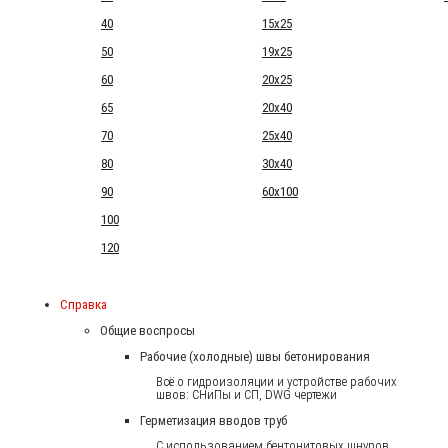
40
15x25
50
19x25
60
20x25
65
20x40
70
25x40
80
30x40
90
60x100
100
120
Справка
Общие воспросы
Рабочие (холодные) швы бетонирования
Всё о гидроизоляции и устройстве рабочих
швов: СНиПы и СП, DWG чертежи
Герметизация вводов труб
С использованием бентонитовых шнуров.