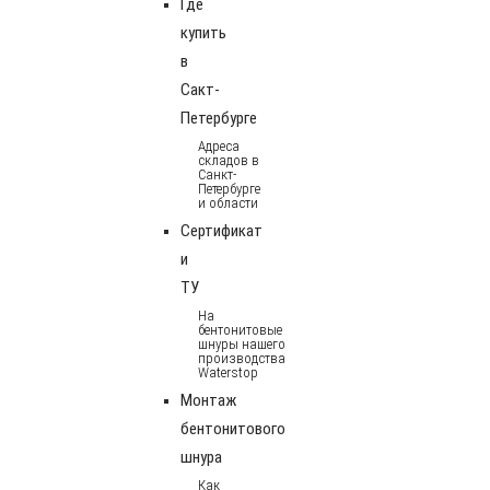
Где
купить
в
Сакт-
Петербурге
Адреса
складов в
Санкт-
Петербурге
и области
Сертификат
и
ТУ
На
бентонитовые
шнуры нашего
производства
Waterstop
Монтаж
бентонитового
шнура
Как