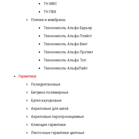
ТН МВС
ТН ПВХ
Пленки и мембраны
Технониколь Альфа Барьер
Технониколь Альфа Плейст
Технониколь Альфа Вент
Технониколь Альфа Протект
Технониколь Альфа Топ
Технониколь АльфаПайп
Герметики
Полиуретановые
Битумно-полимерные
Бутил-каучуковые
Акриловые для швов
Акриловые паропроницаемые
Клеющие герметики
Ленточные герметики цветные