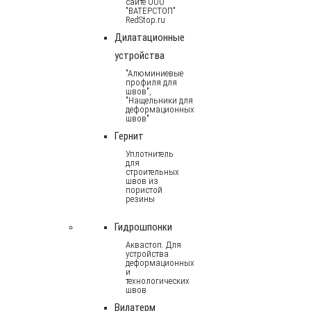
сайте ООО
"ВАТЕРСТОП"
RedStop.ru
Дилатационные
устройства
"Алюминиевые
профиля для
швов",
"Нащельники для
деформационных
швов"
Гернит
Уплотнитель
для
строительных
швов из
пористой
резины
Гидрошпонки
Аквастоп. Для
устройства
деформационных
и
технологических
швов
Вилатерм