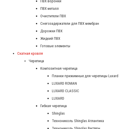
ПВХ воронки
ПВХ металл
Очистители ПВХ
Снегозадержатели для ПВХ мембран
Дорожки ПВХ
Жидкий ПВХ
Готовые элементы
Скатная кровля
Черепица
Композитная черепица
Планки прижимные для черепицы Luxard
LUXARD ROMAN
LUXARD CLASSIC
LUXARD
Гибкая черепица
Shinglas
Технониколь Shinglas Атлантика
Технониколь Shinglas Вестерн