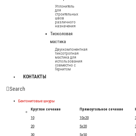
Уплонитель
для
строительных
швов
различного
назначения
Тиоколовая
мастика
Двухкомпонентная
тиксотропная
мастика для
использования
совместно с
Гернитом
КОНТАКТЫ
Search
Бентонитовые шнуры
Круглое сечение
Прямоугольное сечение
10
10x20
20
5x20
30
5x50