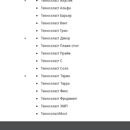
Техноэласт Акустик
Техноэласт Альфа
Техноэласт Барьер
Техноэласт Вент
Техноэласт Грин
Техноэласт Декор
Техноэласт Пламя стоп
Техноэласт Прайм
Техноэласт С
Техноэласт Соло
Техноэласт Термо
Техноэласт Терра
Техноэласт Фикс
Техноэласт Фундамент
Техноэласт ЭМП
ТехноэластМост