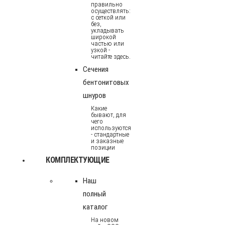
правильно
осуществлять:
с сеткой или
без,
укладывать
широкой
частью или
узкой -
читайте здесь.
Сечения
бентонитовых
шнуров
Какие
бывают, для
чего
используются
- стандартные
и заказные
позиции
КОМПЛЕКТУЮЩИЕ
Наш
полный
каталог
На новом