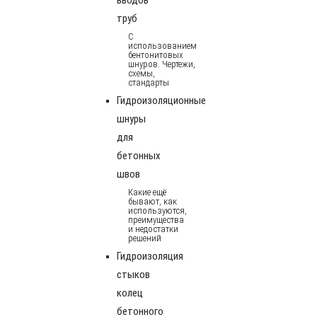
труб
С
использованием
бентонитовых
шнуров. Чертежи,
схемы,
стандарты
Гидроизоляционные
шнуры
для
бетонных
швов
Какие ещё
бывают, как
используются,
преимущества
и недостатки
решений
Гидроизоляция
стыков
колец
бетонного