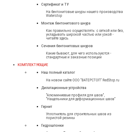
Сертификат и ТУ
На бентонитовые шнуры нашего производства
Waterstop
Монтаж бентонитового шнура
Как правильно осуществлять: с сеткой или без,
укладывать широкой частью или узкой -
читайте здесь.
Сечения бентонитовых шнуров
Какие бывают, для чего используются -
стандартные и заказные позиции
КОМПЛЕКТУЮЩИЕ
Наш полный каталог
На новом сайте ООО "ВАТЕРСТОП" RedStop.ru
Дилатационные устройства
"Алюминиевые профиля для швов",
"Нащельники для деформационных швов"
Гернит
Уплотнитель для строительных швов из
пористой резины
Гидрошпонки