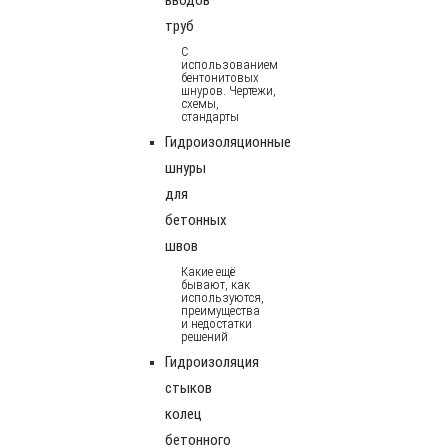
труб
С
использованием
бентонитовых
шнуров. Чертежи,
схемы,
стандарты
Гидроизоляционные
шнуры
для
бетонных
швов
Какие ещё
бывают, как
используются,
преимущества
и недостатки
решений
Гидроизоляция
стыков
колец
бетонного