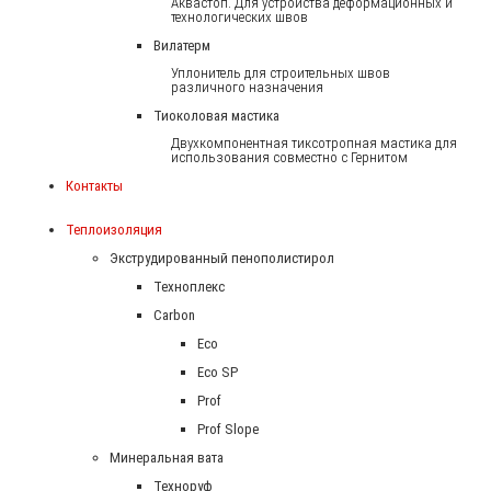
Аквастоп. Для устройства деформационных и
технологических швов
Вилатерм
Уплонитель для строительных швов
различного назначения
Тиоколовая мастика
Двухкомпонентная тиксотропная мастика для
использования совместно с Гернитом
Контакты
Теплоизоляция
Экструдированный пенополистирол
Техноплекс
Carbon
Eco
Eco SP
Prof
Prof Slope
Минеральная вата
Техноруф