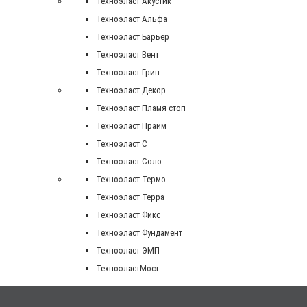
Техноэласт Акустик
Техноэласт Альфа
Техноэласт Барьер
Техноэласт Вент
Техноэласт Грин
Техноэласт Декор
Техноэласт Пламя стоп
Техноэласт Прайм
Техноэласт С
Техноэласт Соло
Техноэласт Термо
Техноэласт Терра
Техноэласт Фикс
Техноэласт Фундамент
Техноэласт ЭМП
ТехноэластМост