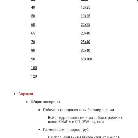
40
15x25
50
19x25
60
20x25
65
20x40
70
25x40
80
30x40
90
60x100
100
120
Справка
Общие воспросы
Рабочие (холодные) швы бетонирования
Всё о гидроизоляции и устройстве рабочих
швов: СНиПы и СП, DWG чертежи
Герметизация вводов труб
С использованием бентонитовых шнуров.