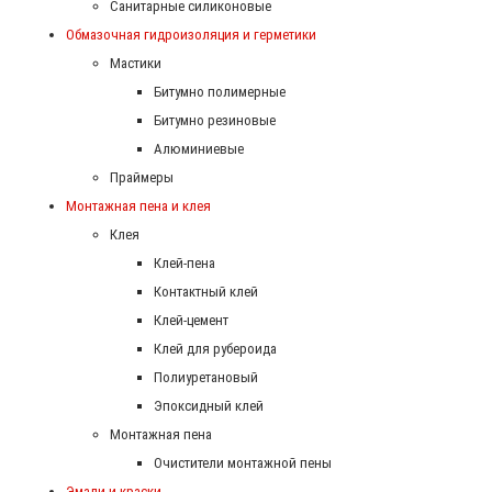
Санитарные силиконовые
Обмазочная гидроизоляция и герметики
Мастики
Битумно полимерные
Битумно резиновые
Алюминиевые
Праймеры
Монтажная пена и клея
Клея
Клей-пена
Контактный клей
Клей-цемент
Клей для рубероида
Полиуретановый
Эпоксидный клей
Монтажная пена
Очистители монтажной пены
Эмали и краски