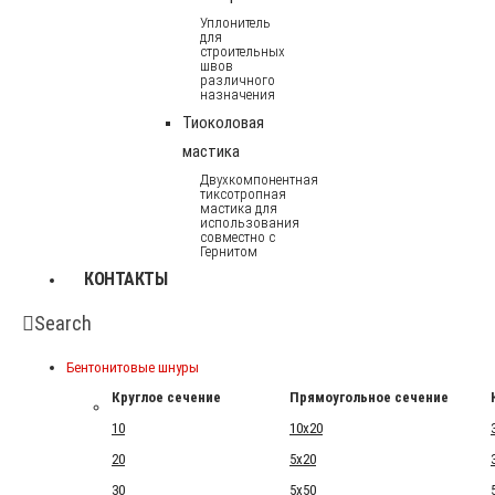
Уплонитель
для
строительных
швов
различного
назначения
Тиоколовая
мастика
Двухкомпонентная
тиксотропная
мастика для
использования
совместно с
Гернитом
КОНТАКТЫ
Search
Бентонитовые шнуры
Круглое сечение
Прямоугольное сечение
10
10x20
20
5x20
30
5x50