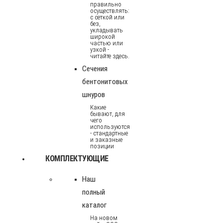
правильно
осуществлять:
с сеткой или
без,
укладывать
широкой
частью или
узкой -
читайте здесь.
Сечения
бентонитовых
шнуров
Какие
бывают, для
чего
используются
- стандартные
и заказные
позиции
КОМПЛЕКТУЮЩИЕ
Наш
полный
каталог
На новом