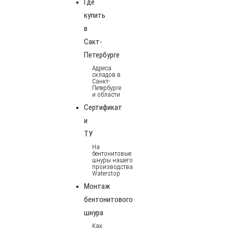
Где
купить
в
Сакт-
Петербурге
Адреса
складов в
Санкт-
Петербурге
и области
Сертификат
и
ТУ
На
бентонитовые
шнуры нашего
производства
Waterstop
Монтаж
бентонитового
шнура
Как