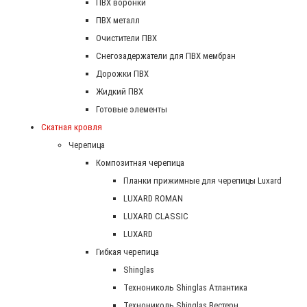
ПВХ воронки
ПВХ металл
Очистители ПВХ
Снегозадержатели для ПВХ мембран
Дорожки ПВХ
Жидкий ПВХ
Готовые элементы
Скатная кровля
Черепица
Композитная черепица
Планки прижимные для черепицы Luxard
LUXARD ROMAN
LUXARD CLASSIC
LUXARD
Гибкая черепица
Shinglas
Технониколь Shinglas Атлантика
Технониколь Shinglas Вестерн