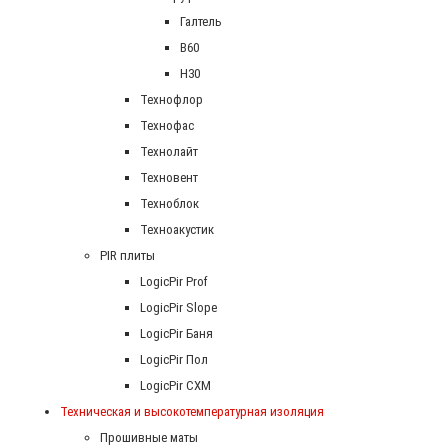
Галтель
В60
Н30
Технофлор
Технофас
Технолайт
Техновент
Техноблок
Техноакустик
PIR плиты
LogicPir Prof
LogicPir Slope
LogicPir Баня
LogicPir Пол
LogicPir СХМ
Техническая и высокотемпературная изоляция
Прошивные маты