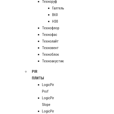
Техноруф
Галтель
В60
Н30
Технофлор
Технофас
Технолайт
Техновент
Техноблок
Техноакустик
PIR
ПЛИТЫ
LogicPir
Prof
LogicPir
Slope
LogicPir