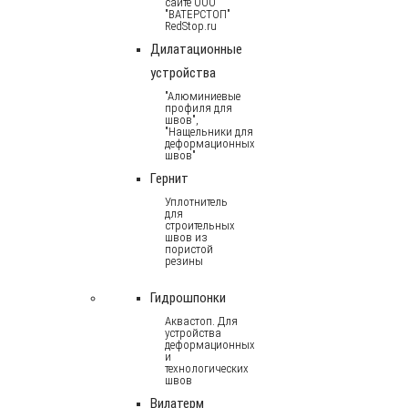
сайте ООО
"ВАТЕРСТОП"
RedStop.ru
Дилатационные
устройства
"Алюминиевые
профиля для
швов",
"Нащельники для
деформационных
швов"
Гернит
Уплотнитель
для
строительных
швов из
пористой
резины
Гидрошпонки
Аквастоп. Для
устройства
деформационных
и
технологических
швов
Вилатерм