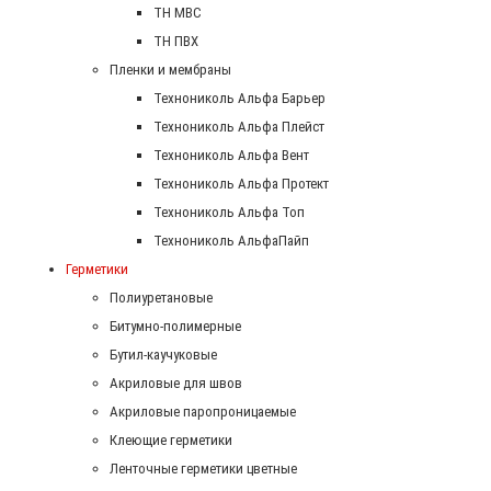
ТН МВС
ТН ПВХ
Пленки и мембраны
Технониколь Альфа Барьер
Технониколь Альфа Плейст
Технониколь Альфа Вент
Технониколь Альфа Протект
Технониколь Альфа Топ
Технониколь АльфаПайп
Герметики
Полиуретановые
Битумно-полимерные
Бутил-каучуковые
Акриловые для швов
Акриловые паропроницаемые
Клеющие герметики
Ленточные герметики цветные