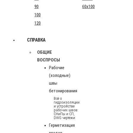
90
60x100
100
120
СПРАВКА
ОБЩИЕ
ВОСПРОСЫ
Рабочие
(холодные)
швы
бетонирования
Всё о
гидроизоляции
и устройстве
рабочих швов:
СНиПы и СП,
DWG чертежи
Герметизация
вводов