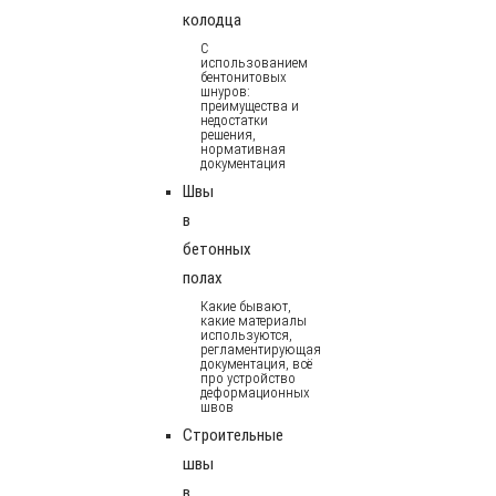
колодца
С
использованием
бентонитовых
шнуров:
преимущества и
недостатки
решения,
нормативная
документация
Швы
в
бетонных
полах
Какие бывают,
какие материалы
используются,
регламентирующая
документация, всё
про устройство
деформационных
швов
Строительные
швы
в