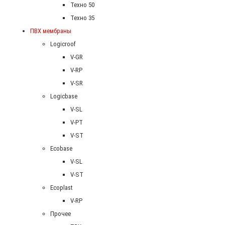
Техно 50
Техно 35
ПВХ мембраны
Logicroof
V-GR
V-RP
V-SR
Logicbase
V-SL
V-PT
V-ST
Ecobase
V-SL
V-ST
Ecoplast
V-RP
Прочее