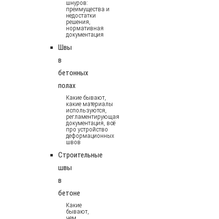
шнуров:
преимущества и
недостатки
решения,
нормативная
документация
Швы
в
бетонных
полах
Какие бывают,
какие материалы
используются,
регламентирующая
документация, всё
про устройство
деформационных
швов
Строительные
швы
в
бетоне
Какие
бывают,
чем