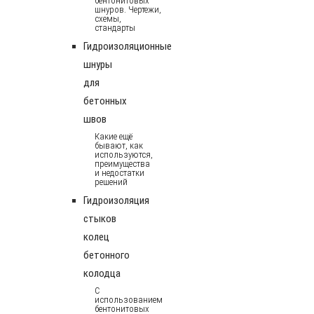
бентонитовых
шнуров. Чертежи,
схемы,
стандарты
Гидроизоляционные
шнуры
для
бетонных
швов
Какие ещё
бывают, как
используются,
преимущества
и недостатки
решений
Гидроизоляция
стыков
колец
бетонного
колодца
С
использованием
бентонитовых