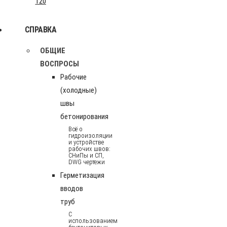
120
СПРАВКА
ОБЩИЕ
ВОСПРОСЫ
Рабочие
(холодные)
швы
бетонирования
Всё о
гидроизоляции
и устройстве
рабочих швов:
СНиПы и СП,
DWG чертежи
Герметизация
вводов
труб
С
использованием