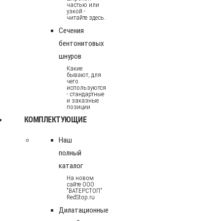
частью или
узкой -
читайте здесь.
Сечения
бентонитовых
шнуров
Какие
бывают, для
чего
используются
- стандартные
и заказные
позиции
КОМПЛЕКТУЮЩИЕ
Наш
полный
каталог
На новом
сайте ООО
"ВАТЕРСТОП"
RedStop.ru
Дилатационные