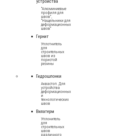
устройства
"Алюминиевые
профиля для
швов",
"Нащельники для
деформационных
швов"
Гернит
Уплотнитель
для
строительных
швов из
пористой
резины
Гидрошпонки
Аквастоп. Для
устройства
деформационных
и
технологических
швов
Вилатерм
Уплонитель
для
строительных
швов
различного