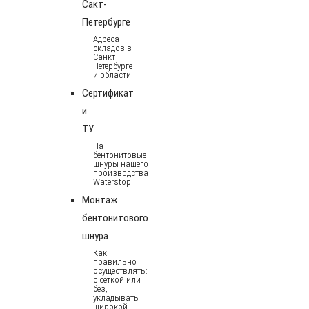
Сакт-
Петербурге
Адреса
складов в
Санкт-
Петербурге
и области
Сертификат
и
ТУ
На
бентонитовые
шнуры нашего
производства
Waterstop
Монтаж
бентонитового
шнура
Как
правильно
осуществлять:
с сеткой или
без,
укладывать
широкой