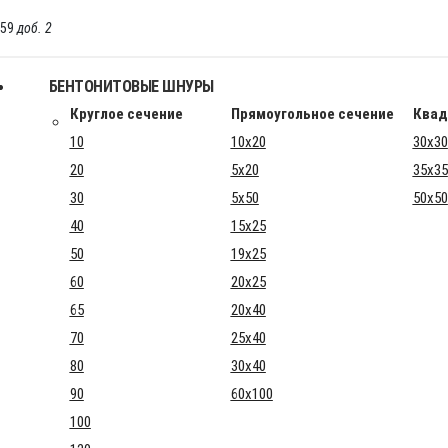
-59
доб. 2
БЕНТОНИТОВЫЕ ШНУРЫ
Круглое сечение
Прямоугольное сечение
Квад
10
10x20
30x30
20
5x20
35x35
30
5x50
50x50
40
15x25
50
19x25
60
20x25
65
20x40
70
25x40
80
30x40
90
60x100
100