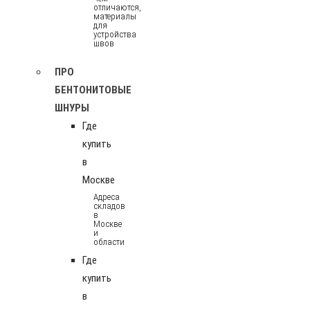
отличаются,
материалы
для
устройства
швов
ПРО
БЕНТОНИТОВЫЕ
ШНУРЫ
Где
купить
в
Москве
Адреса
складов
в
Москве
и
области
Где
купить
в