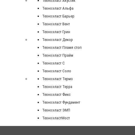
Техноэласт Акустик
Техноэласт Альфа
Техноэласт Барьер
Техноэласт Вент
Техноэласт Грин
Техноэласт Декор
Техноэласт Пламя стоп
Техноэласт Прайм
Техноэласт С
Техноэласт Соло
Техноэласт Термо
Техноэласт Терра
Техноэласт Фикс
Техноэласт Фундамент
Техноэласт ЭМП
ТехноэластМост