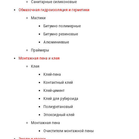
Санитарные силиконовые
Обмазочная гидроизоляция и герметики
Мастики
Битумно полимерные
Битумно резиновые
Алюминиевые
Праймеры
Монтажная пена и клея
Клея
Клей-пена
Контактный клей
Клей-цемент
Клей для рубероида
Полиуретановый
Эпоксидный клей
Монтажная пена
Очистители монтажной пены
Эмали и краски