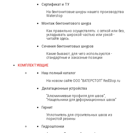
Сертификат и ТУ
На бентонитовые шнуры нашего производства
Waterstop
Монтаж бентонитового шнура
Как правильно осуществлять: с сеткой или без,
укладывать широкой частью или узкой -
читайте здесь.
Сечения бентонитовых шнуров
Какие бывают, для чего используются -
стандартные и заказные позиции
КОМПЛЕКТУЮЩИЕ
Наш полный каталог
На новом сайте ООО "ВАТЕРСТОП" RedStop.ru
Дилатационные устройства
"Алюминиевые профиля для швов",
"Нащельники для деформационных швов"
Гернит
Уплотнитель для строительных швов из
пористой резины
Гидрошпонки