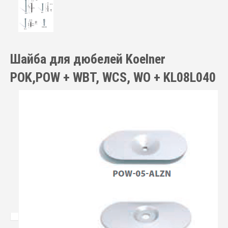
Шайба для дюбелей Koelner
POK,POW + WBT, WCS, WO + KL08L040