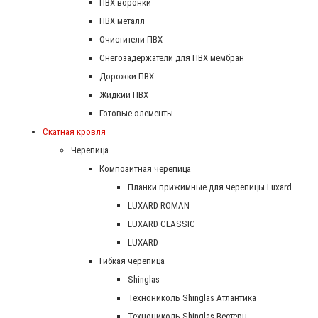
ПВХ воронки
ПВХ металл
Очистители ПВХ
Снегозадержатели для ПВХ мембран
Дорожки ПВХ
Жидкий ПВХ
Готовые элементы
Скатная кровля
Черепица
Композитная черепица
Планки прижимные для черепицы Luxard
LUXARD ROMAN
LUXARD CLASSIC
LUXARD
Гибкая черепица
Shinglas
Технониколь Shinglas Атлантика
Технониколь Shinglas Вестерн