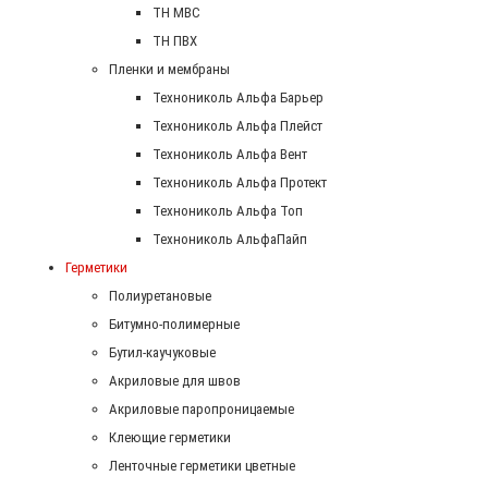
ТН МВС
ТН ПВХ
Пленки и мембраны
Технониколь Альфа Барьер
Технониколь Альфа Плейст
Технониколь Альфа Вент
Технониколь Альфа Протект
Технониколь Альфа Топ
Технониколь АльфаПайп
Герметики
Полиуретановые
Битумно-полимерные
Бутил-каучуковые
Акриловые для швов
Акриловые паропроницаемые
Клеющие герметики
Ленточные герметики цветные