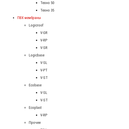
Техно 50
Техно 35
ПВХ мембраны
Logicroof
V-GR
V-RP
V-SR
Logicbase
V-SL
V-PT
V-ST
Ecobase
V-SL
V-ST
Ecoplast
V-RP
Прочее