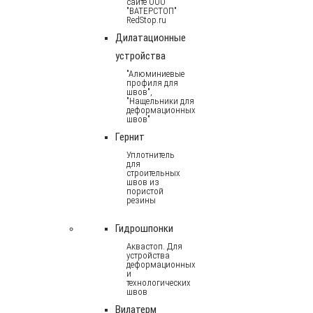
сайте ООО
"ВАТЕРСТОП"
RedStop.ru
Дилатационные
устройства
"Алюминиевые
профиля для
швов",
"Нащельники для
деформационных
швов"
Гернит
Уплотнитель
для
строительных
швов из
пористой
резины
Гидрошпонки
Аквастоп. Для
устройства
деформационных
и
технологических
швов
Вилатерм