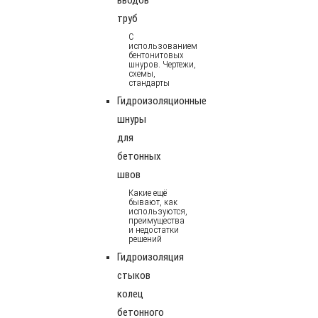
труб
С
использованием
бентонитовых
шнуров. Чертежи,
схемы,
стандарты
Гидроизоляционные
шнуры
для
бетонных
швов
Какие ещё
бывают, как
используются,
преимущества
и недостатки
решений
Гидроизоляция
стыков
колец
бетонного