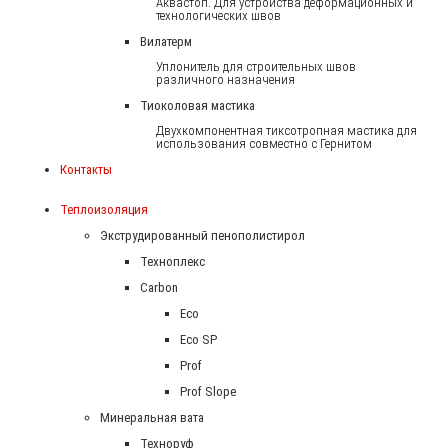
Аквастоп. Для устройства деформационных и
технологических швов
Вилатерм
Уплонитель для строительных швов
различного назначения
Тиоколовая мастика
Двухкомпонентная тиксотропная мастика для
использования совместно с Гернитом
Контакты
Теплоизоляция
Экструдированный пенополистирол
Техноплекс
Carbon
Eco
Eco SP
Prof
Prof Slope
Минеральная вата
Техноруф