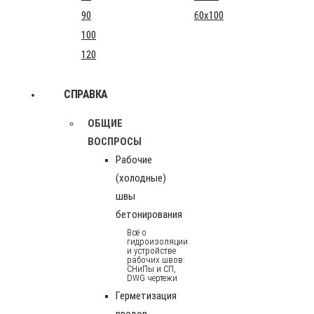
90
60x100
100
120
СПРАВКА
ОБЩИЕ
ВОСПРОСЫ
Рабочие
(холодные)
швы
бетонирования
Всё о
гидроизоляции
и устройстве
рабочих швов:
СНиПы и СП,
DWG чертежи
Герметизация
вводов