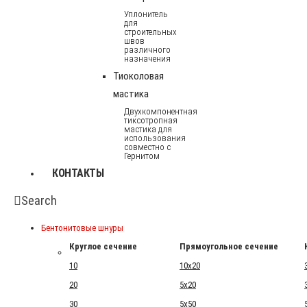
Уплонитель
для
строительных
швов
различного
назначения
Тиоколовая
мастика
Двухкомпонентная
тиксотропная
мастика для
использования
совместно с
Гернитом
КОНТАКТЫ
Search
Бентонитовые шнуры
Круглое сечение
Прямоугольное сечение
10
10x20
20
5x20
30
5x50