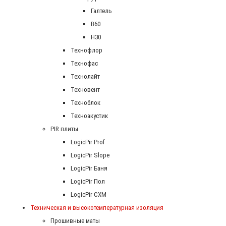
Галтель
В60
Н30
Технофлор
Технофас
Технолайт
Техновент
Техноблок
Техноакустик
PIR плиты
LogicPir Prof
LogicPir Slope
LogicPir Баня
LogicPir Пол
LogicPir СХМ
Техническая и высокотемпературная изоляция
Прошивные маты