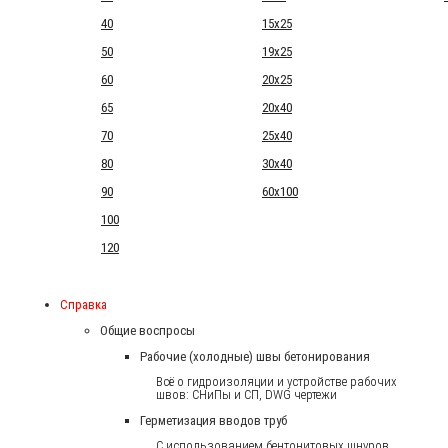
40
15x25
50
19x25
60
20x25
65
20x40
70
25x40
80
30x40
90
60x100
100
120
Справка
Общие воспросы
Рабочие (холодные) швы бетонирования
Всё о гидроизоляции и устройстве рабочих
швов: СНиПы и СП, DWG чертежи
Герметизация вводов труб
С использованием бентонитовых шнуров.