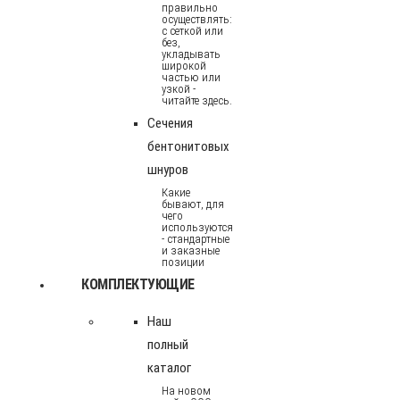
правильно
осуществлять:
с сеткой или
без,
укладывать
широкой
частью или
узкой -
читайте здесь.
Сечения
бентонитовых
шнуров
Какие
бывают, для
чего
используются
- стандартные
и заказные
позиции
КОМПЛЕКТУЮЩИЕ
Наш
полный
каталог
На новом