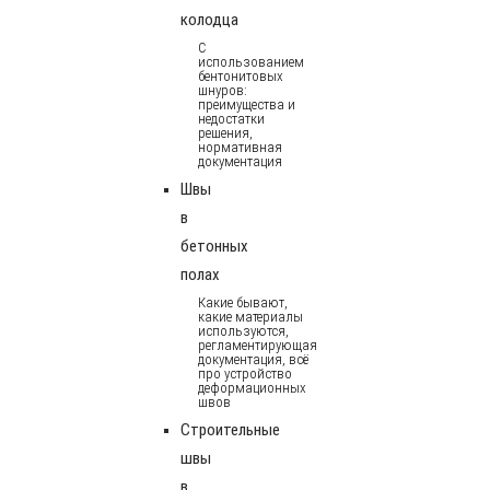
колодца
С
использованием
бентонитовых
шнуров:
преимущества и
недостатки
решения,
нормативная
документация
Швы
в
бетонных
полах
Какие бывают,
какие материалы
используются,
регламентирующая
документация, всё
про устройство
деформационных
швов
Строительные
швы
в