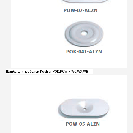
Шайба для дюбелей Koelner POK,POW + WO,WX,WB