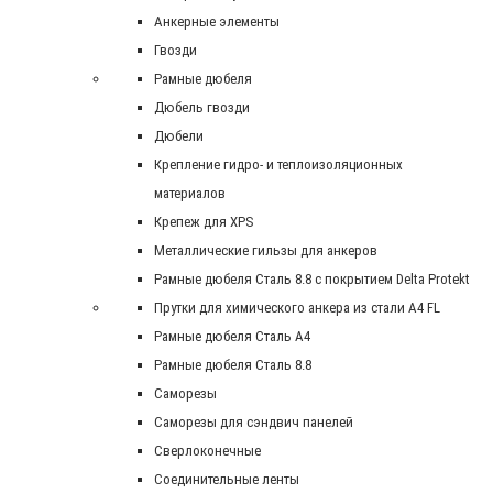
Анкерные элементы
Гвозди
Рамные дюбеля
Дюбель гвозди
Дюбели
Крепление гидро- и теплоизоляционных
материалов
Крепеж для XPS
Металлические гильзы для анкеров
Рамные дюбеля Сталь 8.8 с покрытием Delta Protekt
Прутки для химического анкера из стали А4 FL
Рамные дюбеля Сталь A4
Рамные дюбеля Сталь 8.8
Саморезы
Саморезы для сэндвич панелей
Сверлоконечные
Соединительные ленты