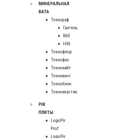
МИНЕРАЛЬНАЯ
ВАТА
Техноруф
Галтель
В60
Н30
Технофлор
Технофас
Технолайт
Техновент
Техноблок
Техноакустик
PIR
ПЛИТЫ
LogicPir
Prof
LogicPir