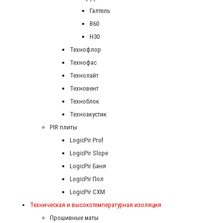
Галтель
В60
Н30
Технофлор
Технофас
Технолайт
Техновент
Техноблок
Техноакустик
PIR плиты
LogicPir Prof
LogicPir Slope
LogicPir Баня
LogicPir Пол
LogicPir СХМ
Техническая и высокотемпературная изоляция
Прошивные маты