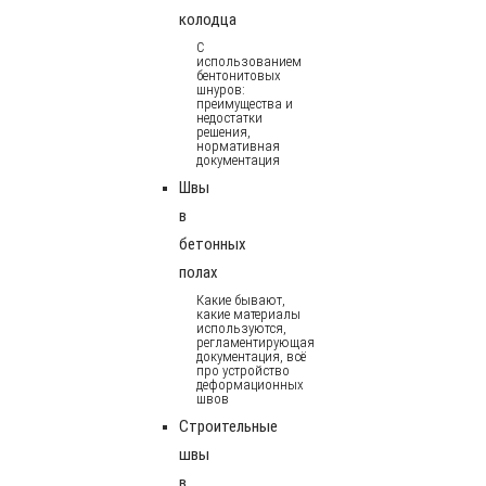
колодца
С
использованием
бентонитовых
шнуров:
преимущества и
недостатки
решения,
нормативная
документация
Швы
в
бетонных
полах
Какие бывают,
какие материалы
используются,
регламентирующая
документация, всё
про устройство
деформационных
швов
Строительные
швы
в