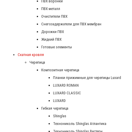
ПВХ воронки
ПВХ металл
Очистители ПВХ
Снегозадержатели для ПВХ мембран
Дорожки ПВХ
Жидкий ПВХ
Готовые элементы
Скатная кровля
Черепица
Композитная черепица
Планки прижимные для черепицы Luxard
LUXARD ROMAN
LUXARD CLASSIC
LUXARD
Гибкая черепица
Shinglas
Технониколь Shinglas Атлантика
Технониколь Shinglas Вестерн