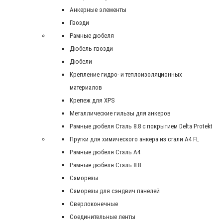
Анкерные элементы
Гвозди
Рамные дюбеля
Дюбель гвозди
Дюбели
Крепление гидро- и теплоизоляционных
материалов
Крепеж для XPS
Металлические гильзы для анкеров
Рамные дюбеля Сталь 8.8 с покрытием Delta Protekt
Прутки для химического анкера из стали А4 FL
Рамные дюбеля Сталь A4
Рамные дюбеля Сталь 8.8
Саморезы
Саморезы для сэндвич панелей
Сверлоконечные
Соединительные ленты