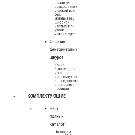
правильно
осуществлять:
с сеткой или
без,
укладывать
широкой
частью или
узкой -
читайте здесь.
Сечения
бентонитовых
шнуров
Какие
бывают, для
чего
используются
- стандартные
и заказные
позиции
КОМПЛЕКТУЮЩИЕ
Наш
полный
каталог
На новом