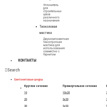
Уплонитель
для
строительных
швов
различного
назначения
Тиоколовая
мастика
Двухкомпонентная
тиксотропная
мастика для
использования
совместно с
Гернитом
КОНТАКТЫ
Search
Бентонитовые шнуры
Круглое сечение
Прямоугольное сечение
10
10x20
20
5x20
30
5x50