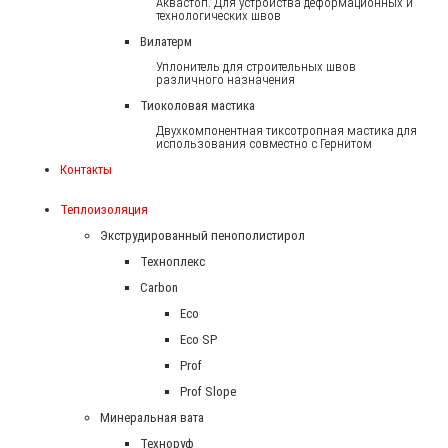
Аквастоп. Для устройства деформационных и
технологических швов
Вилатерм
Уплонитель для строительных швов
различного назначения
Тиоколовая мастика
Двухкомпонентная тиксотропная мастика для
использования совместно с Гернитом
Контакты
Теплоизоляция
Экструдированный пенополистирол
Техноплекс
Carbon
Eco
Eco SP
Prof
Prof Slope
Минеральная вата
Техноруф