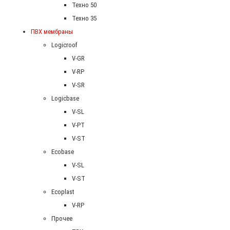
Техно 50
Техно 35
ПВХ мембраны
Logicroof
V-GR
V-RP
V-SR
Logicbase
V-SL
V-PT
V-ST
Ecobase
V-SL
V-ST
Ecoplast
V-RP
Прочее