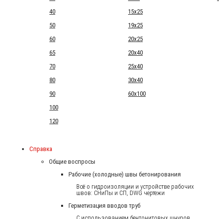
40
15x25
50
19x25
60
20x25
65
20x40
70
25x40
80
30x40
90
60x100
100
120
Справка
Общие воспросы
Рабочие (холодные) швы бетонирования
Всё о гидроизоляции и устройстве рабочих
швов: СНиПы и СП, DWG чертежи
Герметизация вводов труб
С использованием бентонитовых шнуров.