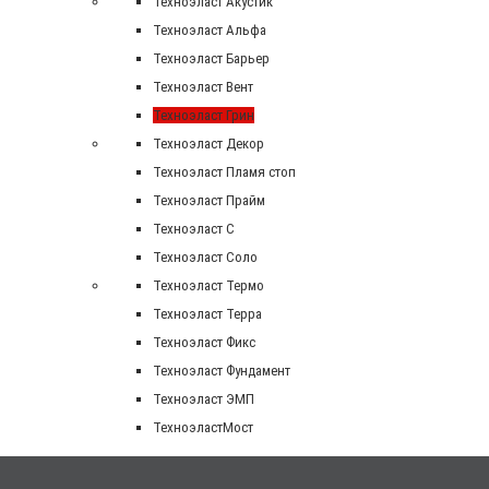
Техноэласт Акустик
Техноэласт Альфа
Техноэласт Барьер
Техноэласт Вент
Техноэласт Грин
Техноэласт Декор
Техноэласт Пламя стоп
Техноэласт Прайм
Техноэласт С
Техноэласт Соло
Техноэласт Термо
Техноэласт Терра
Техноэласт Фикс
Техноэласт Фундамент
Техноэласт ЭМП
ТехноэластМост