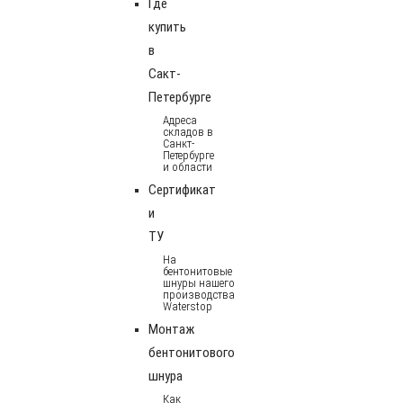
Где
купить
в
Сакт-
Петербурге
Адреса
складов в
Санкт-
Петербурге
и области
Сертификат
и
ТУ
На
бентонитовые
шнуры нашего
производства
Waterstop
Монтаж
бентонитового
шнура
Как