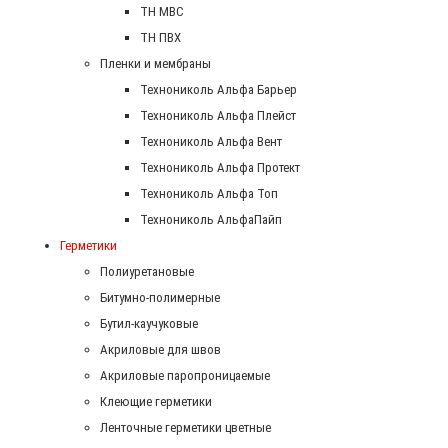
ТН МВС
ТН ПВХ
Пленки и мембраны
Технониколь Альфа Барьер
Технониколь Альфа Плейст
Технониколь Альфа Вент
Технониколь Альфа Протект
Технониколь Альфа Топ
Технониколь АльфаПайп
Герметики
Полиуретановые
Битумно-полимерные
Бутил-каучуковые
Акриловые для швов
Акриловые паропроницаемые
Клеющие герметики
Ленточные герметики цветные