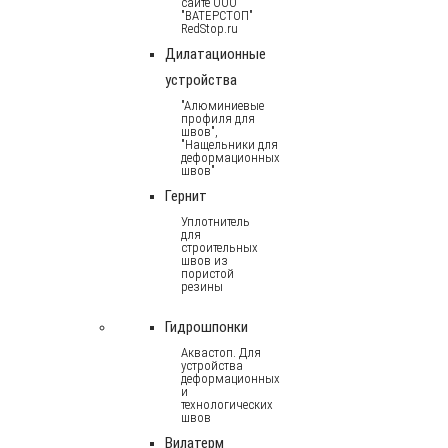
сайте ООО
"ВАТЕРСТОП"
RedStop.ru
Дилатационные
устройства
"Алюминиевые
профиля для
швов",
"Нащельники для
деформационных
швов"
Гернит
Уплотнитель
для
строительных
швов из
пористой
резины
Гидрошпонки
Аквастоп. Для
устройства
деформационных
и
технологических
швов
Вилатерм