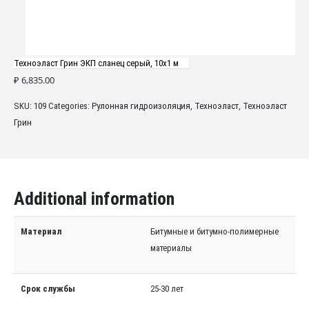
Техноэласт Грин ЭКП сланец серый, 10х1 м
₽
6,835.00
SKU:
109
Categories:
Рулонная гидроизоляция
,
Техноэласт
,
Техноэласт
Грин
Additional information
Материал
Битумные и битумно-полимерные
материалы
Срок службы
25-30 лет