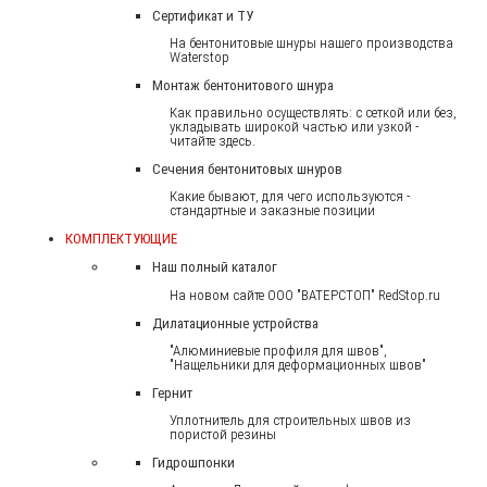
Сертификат и ТУ
На бентонитовые шнуры нашего производства
Waterstop
Монтаж бентонитового шнура
Как правильно осуществлять: с сеткой или без,
укладывать широкой частью или узкой -
читайте здесь.
Сечения бентонитовых шнуров
Какие бывают, для чего используются -
стандартные и заказные позиции
КОМПЛЕКТУЮЩИЕ
Наш полный каталог
На новом сайте ООО "ВАТЕРСТОП" RedStop.ru
Дилатационные устройства
"Алюминиевые профиля для швов",
"Нащельники для деформационных швов"
Гернит
Уплотнитель для строительных швов из
пористой резины
Гидрошпонки