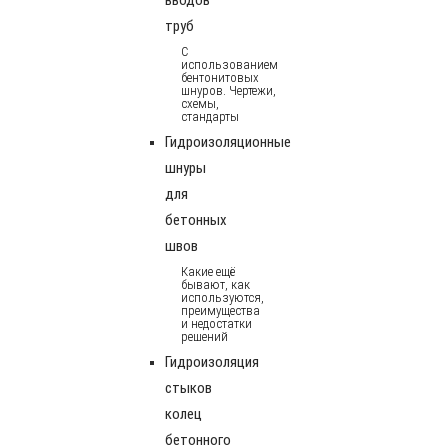
труб
С
использованием
бентонитовых
шнуров. Чертежи,
схемы,
стандарты
Гидроизоляционные
шнуры
для
бетонных
швов
Какие ещё
бывают, как
используются,
преимущества
и недостатки
решений
Гидроизоляция
стыков
колец
бетонного