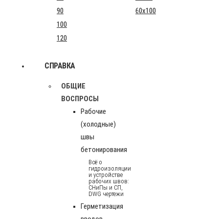
90
60x100
100
120
СПРАВКА
ОБЩИЕ
ВОСПРОСЫ
Рабочие
(холодные)
швы
бетонирования
Всё о
гидроизоляции
и устройстве
рабочих швов:
СНиПы и СП,
DWG чертежи
Герметизация
вводов