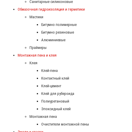
Санитарные силиконовые
Обмазочная гидроизоляция и герметики
Мастики
Битумно полимерные
Битумно резиновые
Алюминиевые
Праймеры
Монтажная пена и клея
Клея
Клей-пена
Контактный клей
Клей-цемент
Клей для рубероида
Полиуретановый
Эпоксидный клей
Монтажная пена
Очистители монтажной пены
Эмали и краски