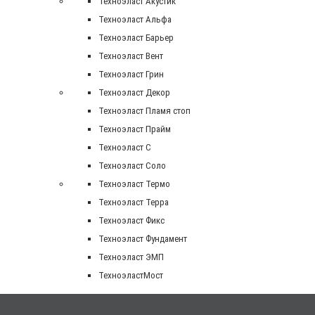
Техноэласт Акустик
Техноэласт Альфа
Техноэласт Барьер
Техноэласт Вент
Техноэласт Грин
Техноэласт Декор
Техноэласт Пламя стоп
Техноэласт Прайм
Техноэласт С
Техноэласт Соло
Техноэласт Термо
Техноэласт Терра
Техноэласт Фикс
Техноэласт Фундамент
Техноэласт ЭМП
ТехноэластМост