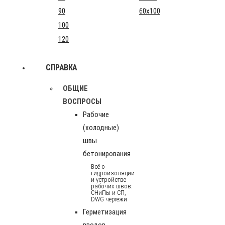
90
60x100
100
120
СПРАВКА
ОБЩИЕ
ВОСПРОСЫ
Рабочие
(холодные)
швы
бетонирования
Всё о
гидроизоляции
и устройстве
рабочих швов:
СНиПы и СП,
DWG чертежи
Герметизация
вводов