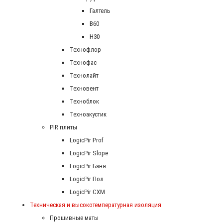
Галтель
В60
Н30
Технофлор
Технофас
Технолайт
Техновент
Техноблок
Техноакустик
PIR плиты
LogicPir Prof
LogicPir Slope
LogicPir Баня
LogicPir Пол
LogicPir СХМ
Техническая и высокотемпературная изоляция
Прошивные маты