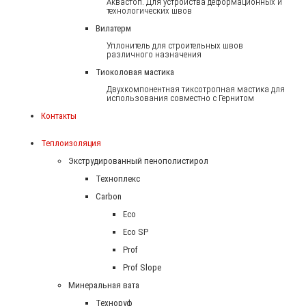
Аквастоп. Для устройства деформационных и
технологических швов
Вилатерм
Уплонитель для строительных швов
различного назначения
Тиоколовая мастика
Двухкомпонентная тиксотропная мастика для
использования совместно с Гернитом
Контакты
Теплоизоляция
Экструдированный пенополистирол
Техноплекс
Carbon
Eco
Eco SP
Prof
Prof Slope
Минеральная вата
Техноруф