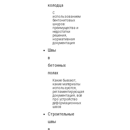
колодца
С
использованием
бентонитовых
шнуров:
преимущества и
недостатки
решения,
нормативная
документация
Швы
в
бетонных
полах
Какие бывают,
какие материалы
используются,
регламентирующая
документация, всё
про устройство
деформационных
швов
Строительные
швы
в