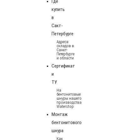
Где
купить
в
Сакт-
Петербурге
Адреса
складов в
Санкт-
Петербурге
и области
Сертификат
и
ТУ
На
бентонитовые
шнуры нашего
производства
Waterstop
Монтаж
бентонитового
шнура
Как