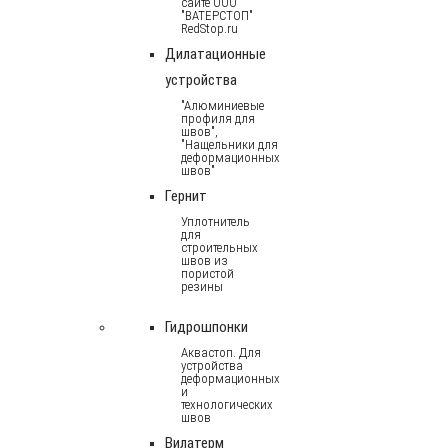
сайте ООО
"ВАТЕРСТОП"
RedStop.ru
Дилатационные
устройства
"Алюминиевые
профиля для
швов",
"Нащельники для
деформационных
швов"
Гернит
Уплотнитель
для
строительных
швов из
пористой
резины
Гидрошпонки
Аквастоп. Для
устройства
деформационных
и
технологических
швов
Вилатерм