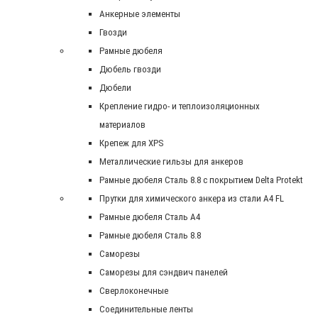
Анкерные элементы
Гвозди
Рамные дюбеля
Дюбель гвозди
Дюбели
Крепление гидро- и теплоизоляционных
материалов
Крепеж для XPS
Металлические гильзы для анкеров
Рамные дюбеля Сталь 8.8 с покрытием Delta Protekt
Прутки для химического анкера из стали А4 FL
Рамные дюбеля Сталь A4
Рамные дюбеля Сталь 8.8
Саморезы
Саморезы для сэндвич панелей
Сверлоконечные
Соединительные ленты