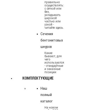
правильно
осуществлять:
с сеткой или
без,
укладывать
широкой
частью или
узкой -
читайте здесь.
Сечения
бентонитовых
шнуров
Какие
бывают, для
чего
используются
- стандартные
и заказные
позиции
КОМПЛЕКТУЮЩИЕ
Наш
полный
каталог
На новом