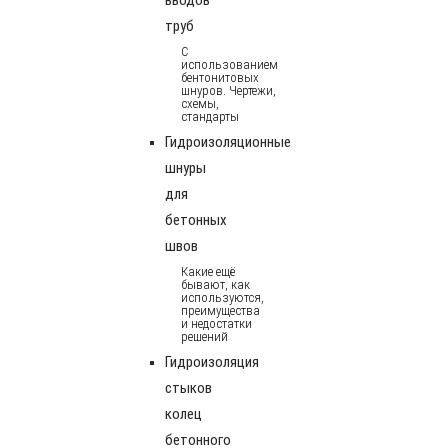
труб
С
использованием
бентонитовых
шнуров. Чертежи,
схемы,
стандарты
Гидроизоляционные
шнуры
для
бетонных
швов
Какие ещё
бывают, как
используются,
преимущества
и недостатки
решений
Гидроизоляция
стыков
колец
бетонного