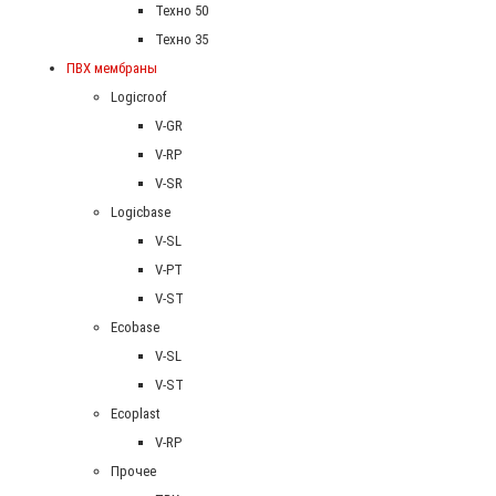
Техно 50
Техно 35
ПВХ мембраны
Logicroof
V-GR
V-RP
V-SR
Logicbase
V-SL
V-PT
V-ST
Ecobase
V-SL
V-ST
Ecoplast
V-RP
Прочее