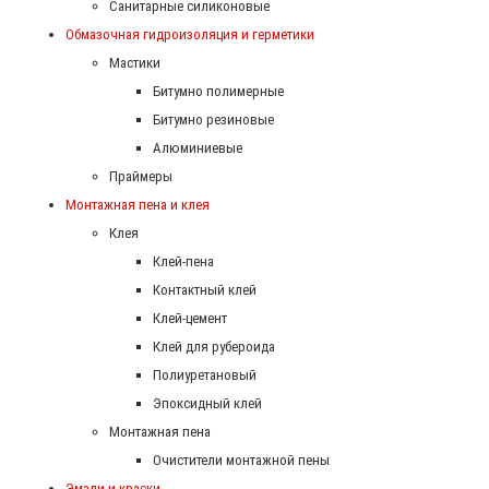
Санитарные силиконовые
Обмазочная гидроизоляция и герметики
Мастики
Битумно полимерные
Битумно резиновые
Алюминиевые
Праймеры
Монтажная пена и клея
Клея
Клей-пена
Контактный клей
Клей-цемент
Клей для рубероида
Полиуретановый
Эпоксидный клей
Монтажная пена
Очистители монтажной пены
Эмали и краски