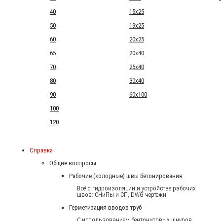
40
15x25
50
19x25
60
20x25
65
20x40
70
25x40
80
30x40
90
60x100
100
120
Справка
Общие воспросы
Рабочие (холодные) швы бетонирования
Всё о гидроизоляции и устройстве рабочих
швов: СНиПы и СП, DWG чертежи
Герметизация вводов труб
С использованием бентонитовых шнуров.