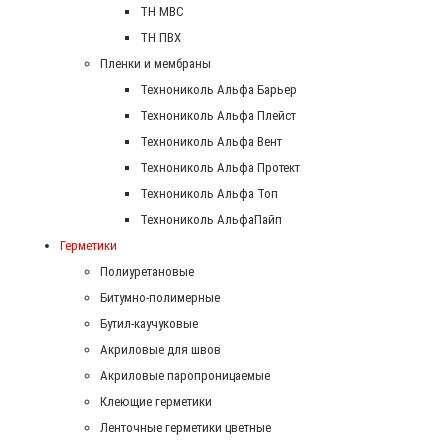
ТН МВС
ТН ПВХ
Пленки и мембраны
Технониколь Альфа Барьер
Технониколь Альфа Плейст
Технониколь Альфа Вент
Технониколь Альфа Протект
Технониколь Альфа Топ
Технониколь АльфаПайп
Герметики
Полиуретановые
Битумно-полимерные
Бутил-каучуковые
Акриловые для швов
Акриловые паропроницаемые
Клеющие герметики
Ленточные герметики цветные