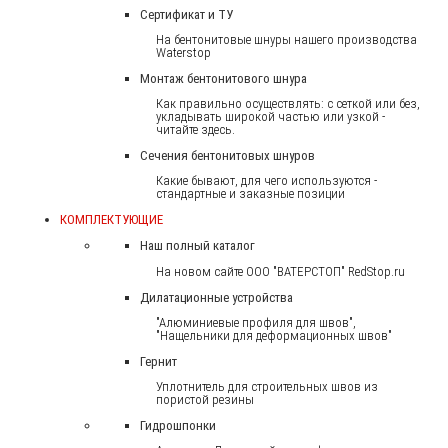
Сертификат и ТУ
На бентонитовые шнуры нашего производства
Waterstop
Монтаж бентонитового шнура
Как правильно осуществлять: с сеткой или без,
укладывать широкой частью или узкой -
читайте здесь.
Сечения бентонитовых шнуров
Какие бывают, для чего используются -
стандартные и заказные позиции
КОМПЛЕКТУЮЩИЕ
Наш полный каталог
На новом сайте ООО "ВАТЕРСТОП" RedStop.ru
Дилатационные устройства
"Алюминиевые профиля для швов",
"Нащельники для деформационных швов"
Гернит
Уплотнитель для строительных швов из
пористой резины
Гидрошпонки