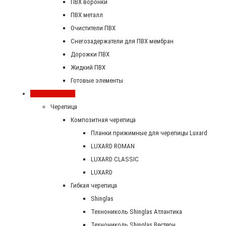
ПВХ воронки
ПВХ металл
Очистители ПВХ
Снегозадержатели для ПВХ мембран
Дорожки ПВХ
Жидкий ПВХ
Готовые элементы
Скатная кровля
Черепица
Композитная черепица
Планки прижимные для черепицы Luxard
LUXARD ROMAN
LUXARD CLASSIC
LUXARD
Гибкая черепица
Shinglas
Технониколь Shinglas Атлантика
Технониколь Shinglas Вестерн