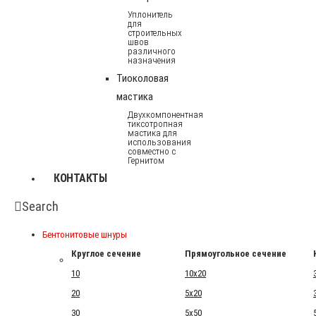
Уплонитель
для
строительных
швов
различного
назначения
Тиоколовая
мастика
Двухкомпонентная
тиксотропная
мастика для
использования
совместно с
Гернитом
КОНТАКТЫ
Search
Бентонитовые шнуры
Круглое сечение
Прямоугольное сечение
10
10x20
20
5x20
30
5x50