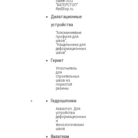
сайте ООО
"ВАТЕРСТОП"
RedStop.ru
Дилатационные
устройства
"Алюминиевые
профиля для
швов",
"Нащельники для
деформационных
швов"
Гернит
Уплотнитель
для
строительных
швов из
пористой
резины
Гидрошпонки
Аквастоп. Для
устройства
деформационных
и
технологических
швов
Вилатерм