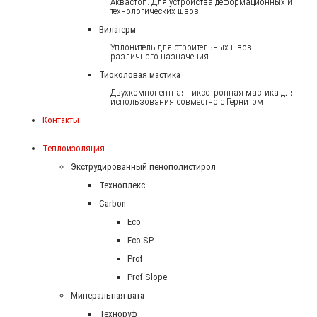
Аквастоп. Для устройства деформационных и
технологических швов
Вилатерм
Уплонитель для строительных швов
различного назначения
Тиоколовая мастика
Двухкомпонентная тиксотропная мастика для
использования совместно с Гернитом
Контакты
Теплоизоляция
Экструдированный пенополистирол
Техноплекс
Carbon
Eco
Eco SP
Prof
Prof Slope
Минеральная вата
Техноруф