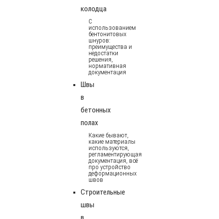
колодца
С
использованием
бентонитовых
шнуров:
преимущества и
недостатки
решения,
нормативная
документация
Швы
в
бетонных
полах
Какие бывают,
какие материалы
используются,
регламентирующая
документация, всё
про устройство
деформационных
швов
Строительные
швы
в