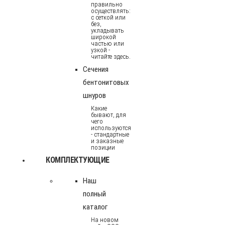
правильно
осуществлять:
с сеткой или
без,
укладывать
широкой
частью или
узкой -
читайте здесь.
Сечения
бентонитовых
шнуров
Какие
бывают, для
чего
используются
- стандартные
и заказные
позиции
КОМПЛЕКТУЮЩИЕ
Наш
полный
каталог
На новом