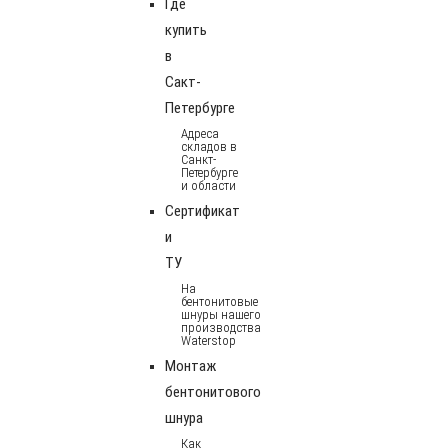
Где
купить
в
Сакт-
Петербурге
Адреса
складов в
Санкт-
Петербурге
и области
Сертификат
и
ТУ
На
бентонитовые
шнуры нашего
производства
Waterstop
Монтаж
бентонитового
шнура
Как