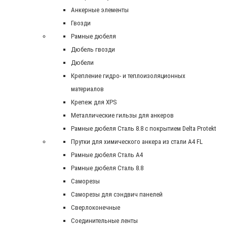
Анкерные элементы
Гвозди
Рамные дюбеля
Дюбель гвозди
Дюбели
Крепление гидро- и теплоизоляционных
материалов
Крепеж для XPS
Металлические гильзы для анкеров
Рамные дюбеля Сталь 8.8 с покрытием Delta Protekt
Прутки для химического анкера из стали А4 FL
Рамные дюбеля Сталь A4
Рамные дюбеля Сталь 8.8
Саморезы
Саморезы для сэндвич панелей
Сверлоконечные
Соединительные ленты