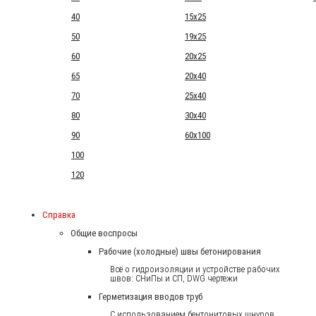
40
15x25
50
19x25
60
20x25
65
20x40
70
25x40
80
30x40
90
60x100
100
120
Справка
Общие воспросы
Рабочие (холодные) швы бетонирования
Всё о гидроизоляции и устройстве рабочих
швов: СНиПы и СП, DWG чертежи
Герметизация вводов труб
С использованием бентонитовых шнуров.