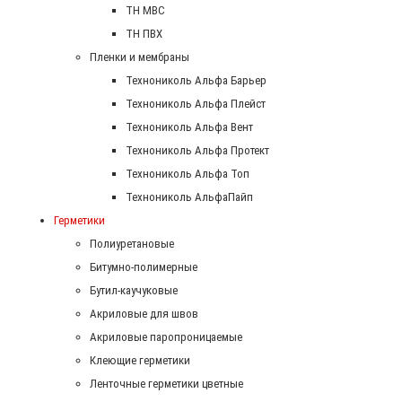
ТН МВС
ТН ПВХ
Пленки и мембраны
Технониколь Альфа Барьер
Технониколь Альфа Плейст
Технониколь Альфа Вент
Технониколь Альфа Протект
Технониколь Альфа Топ
Технониколь АльфаПайп
Герметики
Полиуретановые
Битумно-полимерные
Бутил-каучуковые
Акриловые для швов
Акриловые паропроницаемые
Клеющие герметики
Ленточные герметики цветные