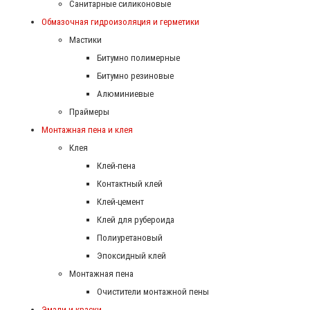
Санитарные силиконовые
Обмазочная гидроизоляция и герметики
Мастики
Битумно полимерные
Битумно резиновые
Алюминиевые
Праймеры
Монтажная пена и клея
Клея
Клей-пена
Контактный клей
Клей-цемент
Клей для рубероида
Полиуретановый
Эпоксидный клей
Монтажная пена
Очистители монтажной пены
Эмали и краски