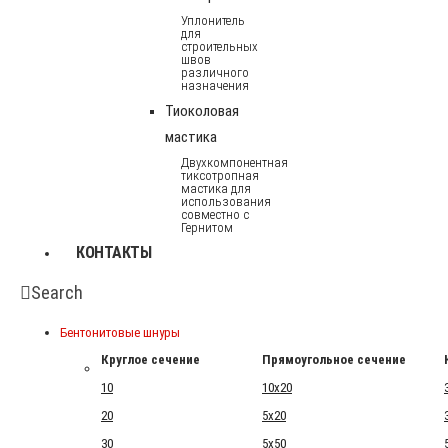
Уплонитель
для
строительных
швов
различного
назначения
Тиоколовая
мастика
Двухкомпонентная
тиксотропная
мастика для
использования
совместно с
Гернитом
КОНТАКТЫ
Search
Бентонитовые шнуры
Круглое сечение
Прямоугольное сечение
10
10x20
20
5x20
30
5x50