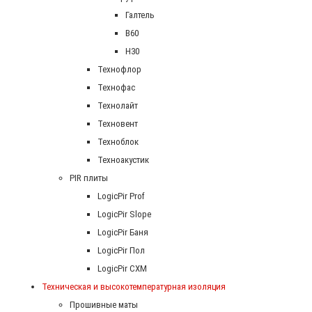
Галтель
В60
Н30
Технофлор
Технофас
Технолайт
Техновент
Техноблок
Техноакустик
PIR плиты
LogicPir Prof
LogicPir Slope
LogicPir Баня
LogicPir Пол
LogicPir СХМ
Техническая и высокотемпературная изоляция
Прошивные маты