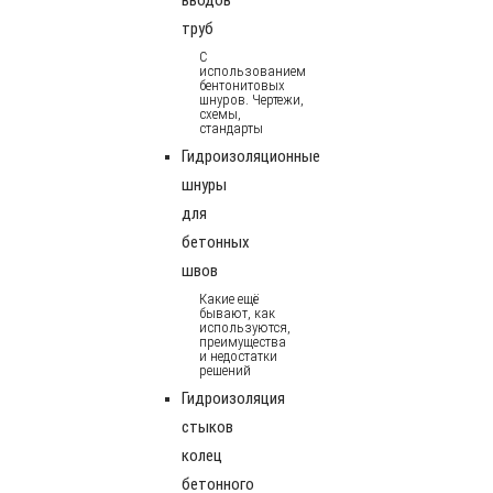
труб
С
использованием
бентонитовых
шнуров. Чертежи,
схемы,
стандарты
Гидроизоляционные
шнуры
для
бетонных
швов
Какие ещё
бывают, как
используются,
преимущества
и недостатки
решений
Гидроизоляция
стыков
колец
бетонного