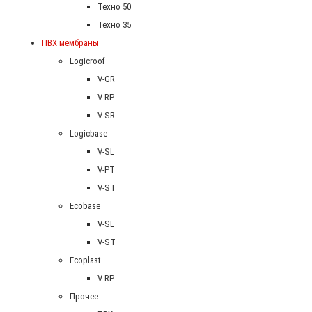
Техно 50
Техно 35
ПВХ мембраны
Logicroof
V-GR
V-RP
V-SR
Logicbase
V-SL
V-PT
V-ST
Ecobase
V-SL
V-ST
Ecoplast
V-RP
Прочее