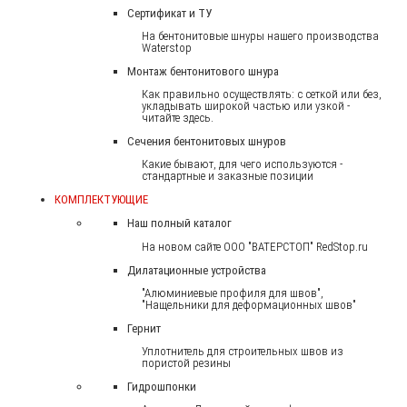
Сертификат и ТУ
На бентонитовые шнуры нашего производства
Waterstop
Монтаж бентонитового шнура
Как правильно осуществлять: с сеткой или без,
укладывать широкой частью или узкой -
читайте здесь.
Сечения бентонитовых шнуров
Какие бывают, для чего используются -
стандартные и заказные позиции
КОМПЛЕКТУЮЩИЕ
Наш полный каталог
На новом сайте ООО "ВАТЕРСТОП" RedStop.ru
Дилатационные устройства
"Алюминиевые профиля для швов",
"Нащельники для деформационных швов"
Гернит
Уплотнитель для строительных швов из
пористой резины
Гидрошпонки