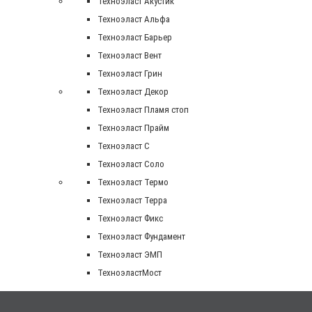
Техноэласт Акустик
Техноэласт Альфа
Техноэласт Барьер
Техноэласт Вент
Техноэласт Грин
Техноэласт Декор
Техноэласт Пламя стоп
Техноэласт Прайм
Техноэласт С
Техноэласт Соло
Техноэласт Термо
Техноэласт Терра
Техноэласт Фикс
Техноэласт Фундамент
Техноэласт ЭМП
ТехноэластМост