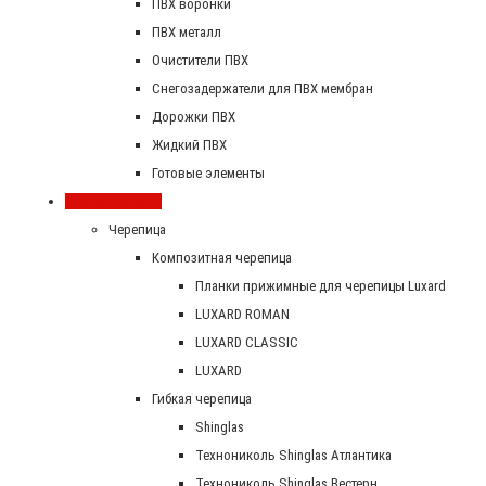
ПВХ воронки
ПВХ металл
Очистители ПВХ
Снегозадержатели для ПВХ мембран
Дорожки ПВХ
Жидкий ПВХ
Готовые элементы
Скатная кровля
Черепица
Композитная черепица
Планки прижимные для черепицы Luxard
LUXARD ROMAN
LUXARD CLASSIC
LUXARD
Гибкая черепица
Shinglas
Технониколь Shinglas Атлантика
Технониколь Shinglas Вестерн