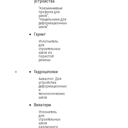
устройства
"Алюминиевые
профиля для
швов",
"Нащельники для
деформационных
швов"
Гернит
Уплотнитель
для
строительных
швов из
пористой
резины
Гидрошпонки
Аквастоп. Для
устройства
деформационных
и
технологических
швов
Вилатерм
Уплонитель
для
строительных
швов
различного