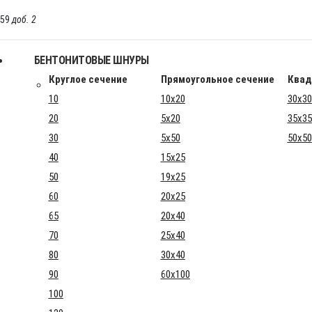
-59
доб. 2
БЕНТОНИТОВЫЕ ШНУРЫ
Круглое сечение
Прямоугольное сечение
Квад
10
10x20
30x30
20
5x20
35x35
30
5x50
50x50
40
15x25
50
19x25
60
20x25
65
20x40
70
25x40
80
30x40
90
60x100
100