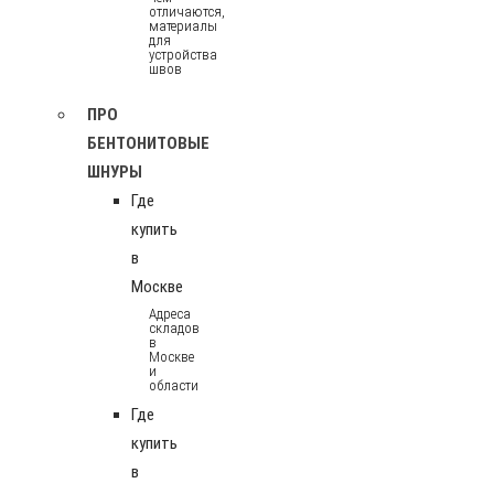
отличаются,
материалы
для
устройства
швов
ПРО
БЕНТОНИТОВЫЕ
ШНУРЫ
Где
купить
в
Москве
Адреса
складов
в
Москве
и
области
Где
купить
в