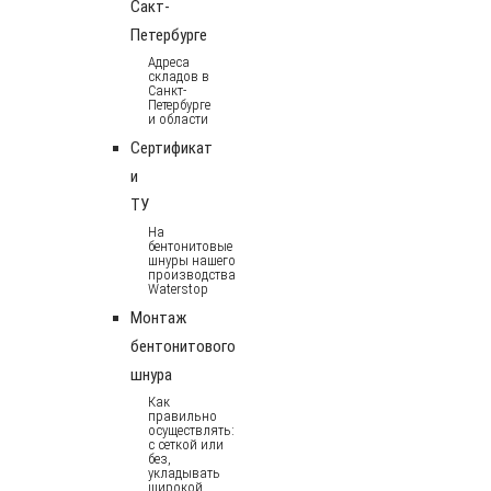
Сакт-
Петербурге
Адреса
складов в
Санкт-
Петербурге
и области
Сертификат
и
ТУ
На
бентонитовые
шнуры нашего
производства
Waterstop
Монтаж
бентонитового
шнура
Как
правильно
осуществлять:
с сеткой или
без,
укладывать
широкой