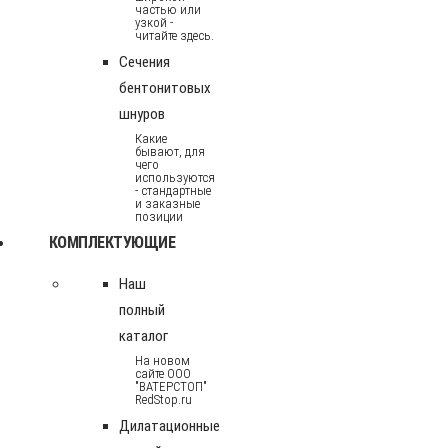
частью или
узкой -
читайте здесь.
Сечения
бентонитовых
шнуров
Какие
бывают, для
чего
используются
- стандартные
и заказные
позиции
КОМПЛЕКТУЮЩИЕ
Наш
полный
каталог
На новом
сайте ООО
"ВАТЕРСТОП"
RedStop.ru
Дилатационные