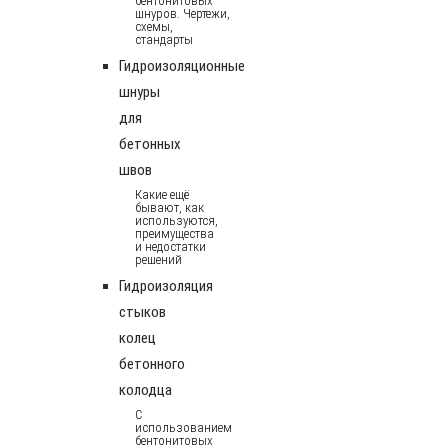
бентонитовых
шнуров. Чертежи,
схемы,
стандарты
Гидроизоляционные
шнуры
для
бетонных
швов
Какие ещё
бывают, как
используются,
преимущества
и недостатки
решений
Гидроизоляция
стыков
колец
бетонного
колодца
С
использованием
бентонитовых