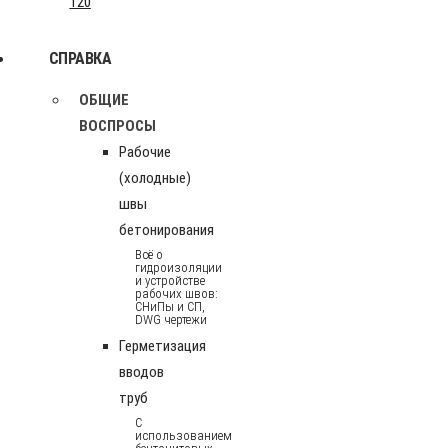
120
СПРАВКА
ОБЩИЕ
ВОСПРОСЫ
Рабочие
(холодные)
швы
бетонирования
Всё о
гидроизоляции
и устройстве
рабочих швов:
СНиПы и СП,
DWG чертежи
Герметизация
вводов
труб
С
использованием