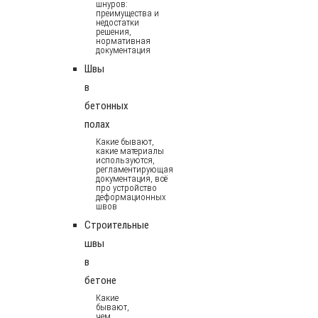
шнуров:
преимущества и
недостатки
решения,
нормативная
документация
Швы
в
бетонных
полах
Какие бывают,
какие материалы
используются,
регламентирующая
документация, всё
про устройство
деформационных
швов
Строительные
швы
в
бетоне
Какие
бывают,
чем