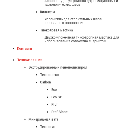
Аквастоп. Для устройства деформационных и
технологических швов
Вилатерм
Уплонитель для строительных швов
различного назначения
Тиоколовая мастика
Двухкомпонентная тиксотропная мастика для
использования совместно с Гернитом
Контакты
Теплоизоляция
Экструдированный пенополистирол
Техноплекс
Carbon
Eco
Eco SP
Prof
Prof Slope
Минеральная вата
Техноруф