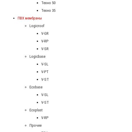
Техно 50
Техно 35
ПВХ мембраны
Logicroof
V-GR
V-RP
V-SR
Logicbase
V-SL
V-PT
V-ST
Ecobase
V-SL
V-ST
Ecoplast
V-RP
Прочее