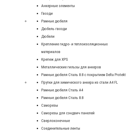
Анкерные элементы
Гвозди
Рамные дюбеля
Дюбель гвозди
Дюбели
Крепление гидро- и теплоизоляционных
материалов
Крепеж для XPS
Металлические гильзы для анкеров
Рамные дюбеля Сталь 8.8 с покрытием Delta Protekt
Прутки для химического анкера из стали А4 FL
Рамные дюбеля Сталь A4
Рамные дюбеля Сталь 8.8
Саморезы
Саморезы для сэндвич панелей
Сверлоконечные
Соединительные ленты