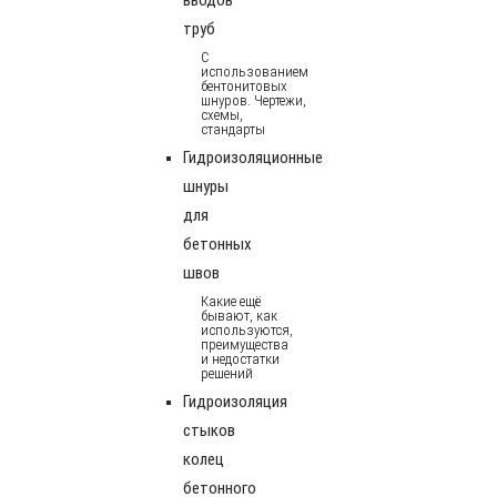
труб
С
использованием
бентонитовых
шнуров. Чертежи,
схемы,
стандарты
Гидроизоляционные
шнуры
для
бетонных
швов
Какие ещё
бывают, как
используются,
преимущества
и недостатки
решений
Гидроизоляция
стыков
колец
бетонного