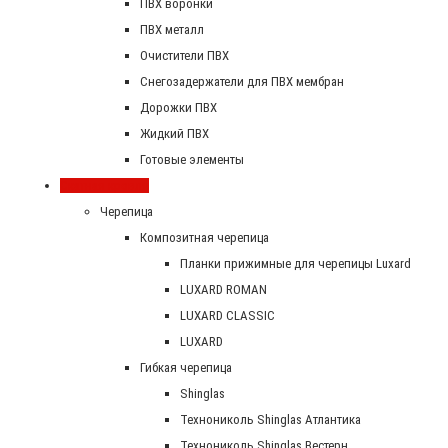
ПВХ воронки
ПВХ металл
Очистители ПВХ
Снегозадержатели для ПВХ мембран
Дорожки ПВХ
Жидкий ПВХ
Готовые элементы
Скатная кровля
Черепица
Композитная черепица
Планки прижимные для черепицы Luxard
LUXARD ROMAN
LUXARD CLASSIC
LUXARD
Гибкая черепица
Shinglas
Технониколь Shinglas Атлантика
Технониколь Shinglas Вестерн