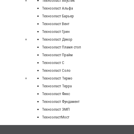
Техноэласт Акустик
Техноэласт Альфа
Техноэласт Барьер
Техноэласт Вент
Техноэласт Грин
Техноэласт Декор
Техноэласт Пламя стоп
Техноэласт Прайм
Техноэласт С
Техноэласт Соло
Техноэласт Термо
Техноэласт Терра
Техноэласт Фикс
Техноэласт Фундамент
Техноэласт ЭМП
ТехноэластМост