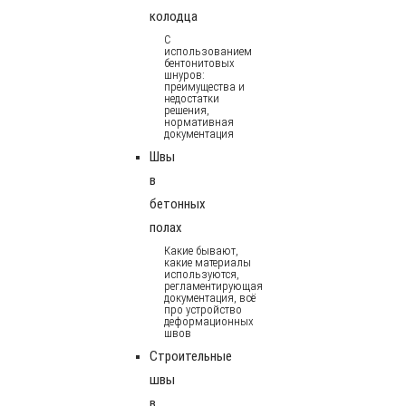
колодца
С
использованием
бентонитовых
шнуров:
преимущества и
недостатки
решения,
нормативная
документация
Швы
в
бетонных
полах
Какие бывают,
какие материалы
используются,
регламентирующая
документация, всё
про устройство
деформационных
швов
Строительные
швы
в