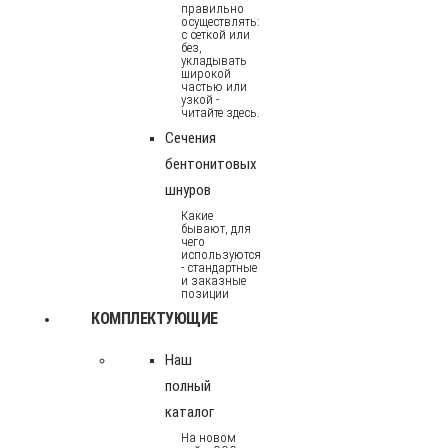
правильно
осуществлять:
с сеткой или
без,
укладывать
широкой
частью или
узкой -
читайте здесь.
Сечения
бентонитовых
шнуров
Какие
бывают, для
чего
используются
- стандартные
и заказные
позиции
КОМПЛЕКТУЮЩИЕ
Наш
полный
каталог
На новом