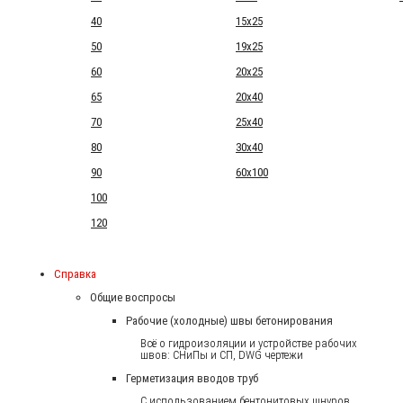
40
15x25
50
19x25
60
20x25
65
20x40
70
25x40
80
30x40
90
60x100
100
120
Справка
Общие воспросы
Рабочие (холодные) швы бетонирования
Всё о гидроизоляции и устройстве рабочих
швов: СНиПы и СП, DWG чертежи
Герметизация вводов труб
С использованием бентонитовых шнуров.