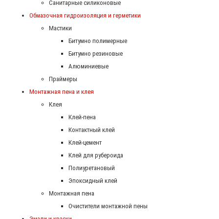
Санитарные силиконовые
Обмазочная гидроизоляция и герметики
Мастики
Битумно полимерные
Битумно резиновые
Алюминиевые
Праймеры
Монтажная пена и клея
Клея
Клей-пена
Контактный клей
Клей-цемент
Клей для рубероида
Полиуретановый
Эпоксидный клей
Монтажная пена
Очистители монтажной пены
Эмали и краски