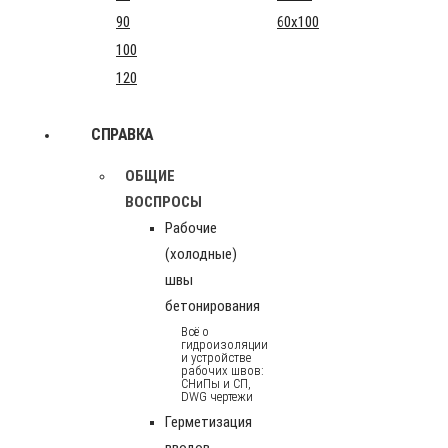
90
60x100
100
120
СПРАВКА
ОБЩИЕ
ВОСПРОСЫ
Рабочие
(холодные)
швы
бетонирования
Всё о
гидроизоляции
и устройстве
рабочих швов:
СНиПы и СП,
DWG чертежи
Герметизация
вводов