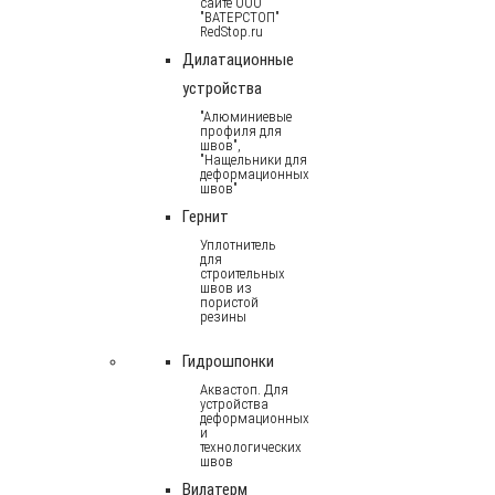
сайте ООО
"ВАТЕРСТОП"
RedStop.ru
Дилатационные
устройства
"Алюминиевые
профиля для
швов",
"Нащельники для
деформационных
швов"
Гернит
Уплотнитель
для
строительных
швов из
пористой
резины
Гидрошпонки
Аквастоп. Для
устройства
деформационных
и
технологических
швов
Вилатерм