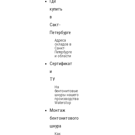
Где
купить
в
Сакт-
Петербурге
Адреса
складов в
Санкт-
Петербурге
и области
Сертификат
и
ТУ
На
бентонитовые
шнуры нашего
производства
Waterstop
Монтаж
бентонитового
шнура
Как