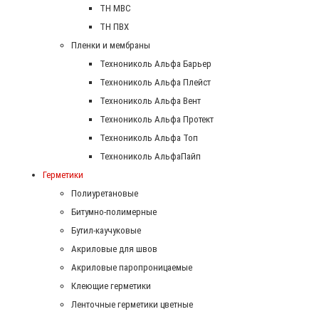
ТН МВС
ТН ПВХ
Пленки и мембраны
Технониколь Альфа Барьер
Технониколь Альфа Плейст
Технониколь Альфа Вент
Технониколь Альфа Протект
Технониколь Альфа Топ
Технониколь АльфаПайп
Герметики
Полиуретановые
Битумно-полимерные
Бутил-каучуковые
Акриловые для швов
Акриловые паропроницаемые
Клеющие герметики
Ленточные герметики цветные