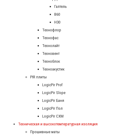
Галтель
В60
Н30
Технофлор
Технофас
Технолайт
Техновент
Техноблок
Техноакустик
PIR плиты
LogicPir Prof
LogicPir Slope
LogicPir Баня
LogicPir Пол
LogicPir СХМ
Техническая и высокотемпературная изоляция
Прошивные маты