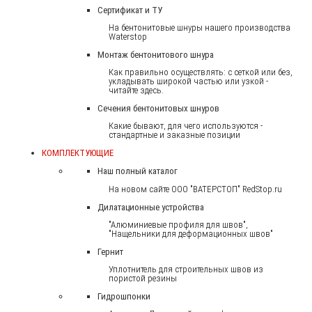
Сертификат и ТУ
На бентонитовые шнуры нашего производства
Waterstop
Монтаж бентонитового шнура
Как правильно осуществлять: с сеткой или без,
укладывать широкой частью или узкой -
читайте здесь.
Сечения бентонитовых шнуров
Какие бывают, для чего используются -
стандартные и заказные позиции
КОМПЛЕКТУЮЩИЕ
Наш полный каталог
На новом сайте ООО "ВАТЕРСТОП" RedStop.ru
Дилатационные устройства
"Алюминиевые профиля для швов",
"Нащельники для деформационных швов"
Гернит
Уплотнитель для строительных швов из
пористой резины
Гидрошпонки