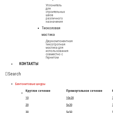
Уплонитель
для
строительных
швов
различного
назначения
Тиоколовая
мастика
Двухкомпонентная
тиксотропная
мастика для
использования
совместно с
Гернитом
КОНТАКТЫ
Search
Бентонитовые шнуры
Круглое сечение
Прямоугольное сечение
10
10x20
20
5x20
30
5x50