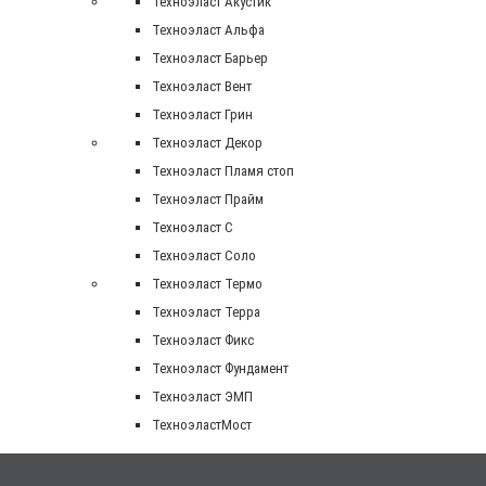
Техноэласт Акустик
Техноэласт Альфа
Техноэласт Барьер
Техноэласт Вент
Техноэласт Грин
Техноэласт Декор
Техноэласт Пламя стоп
Техноэласт Прайм
Техноэласт С
Техноэласт Соло
Техноэласт Термо
Техноэласт Терра
Техноэласт Фикс
Техноэласт Фундамент
Техноэласт ЭМП
ТехноэластМост