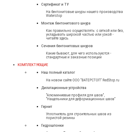
Сертификат и ТУ
На бентонитовые шнуры нашего производства
Waterstop
Монтаж бентонитового шнура
Как правильно осуществлять: с сеткой или без,
укладывать широкой частью или узкой -
читайте здесь.
Сечения бентонитовых шнуров
Какие бывают, для чего используются -
стандартные и заказные позиции
КОМПЛЕКТУЮЩИЕ
Наш полный каталог
На новом сайте ООО "ВАТЕРСТОП" RedStop.ru
Дилатационные устройства
"Алюминиевые профиля для швов",
"Нащельники для деформационных швов"
Гернит
Уплотнитель для строительных швов из
пористой резины
Гидрошпонки