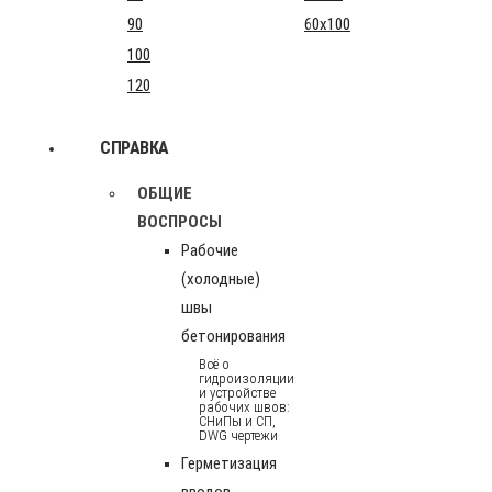
90
60x100
100
120
СПРАВКА
ОБЩИЕ
ВОСПРОСЫ
Рабочие
(холодные)
швы
бетонирования
Всё о
гидроизоляции
и устройстве
рабочих швов:
СНиПы и СП,
DWG чертежи
Герметизация
вводов