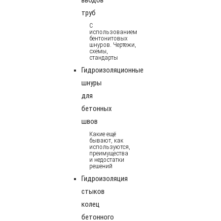
труб
С
использованием
бентонитовых
шнуров. Чертежи,
схемы,
стандарты
Гидроизоляционные
шнуры
для
бетонных
швов
Какие ещё
бывают, как
используются,
преимущества
и недостатки
решений
Гидроизоляция
стыков
колец
бетонного