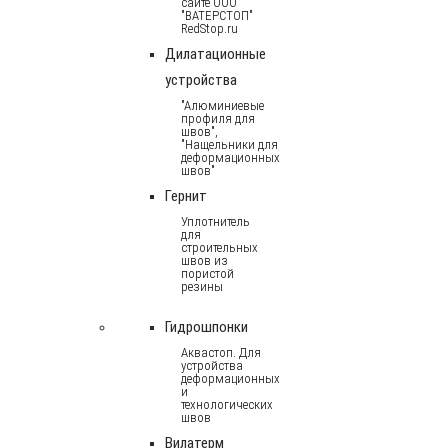
сайте ООО
"ВАТЕРСТОП"
RedStop.ru
Дилатационные
устройства
"Алюминиевые
профиля для
швов",
"Нащельники для
деформационных
швов"
Гернит
Уплотнитель
для
строительных
швов из
пористой
резины
Гидрошпонки
Аквастоп. Для
устройства
деформационных
и
технологических
швов
Вилатерм