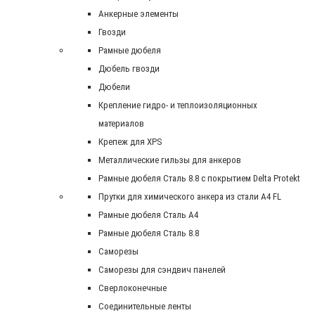
Анкерные элементы
Гвозди
Рамные дюбеля
Дюбель гвозди
Дюбели
Крепление гидро- и теплоизоляционных
материалов
Крепеж для XPS
Металлические гильзы для анкеров
Рамные дюбеля Сталь 8.8 с покрытием Delta Protekt
Прутки для химического анкера из стали А4 FL
Рамные дюбеля Сталь A4
Рамные дюбеля Сталь 8.8
Саморезы
Саморезы для сэндвич панелей
Сверлоконечные
Соединительные ленты