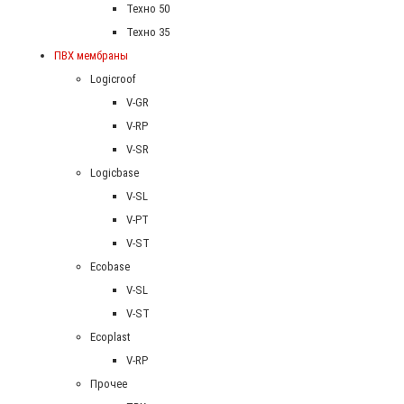
Техно 50
Техно 35
ПВХ мембраны
Logicroof
V-GR
V-RP
V-SR
Logicbase
V-SL
V-PT
V-ST
Ecobase
V-SL
V-ST
Ecoplast
V-RP
Прочее