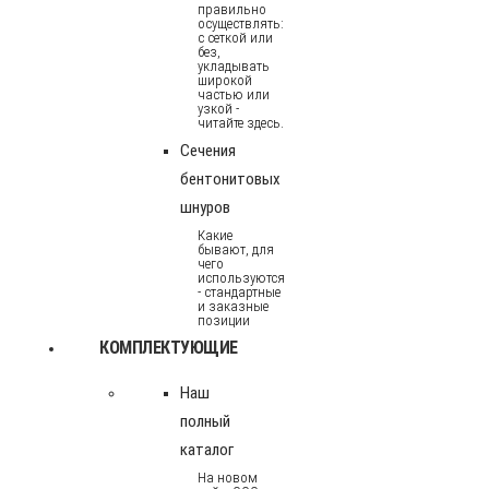
правильно
осуществлять:
с сеткой или
без,
укладывать
широкой
частью или
узкой -
читайте здесь.
Сечения
бентонитовых
шнуров
Какие
бывают, для
чего
используются
- стандартные
и заказные
позиции
КОМПЛЕКТУЮЩИЕ
Наш
полный
каталог
На новом