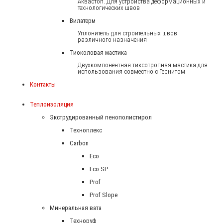
Аквастоп. Для устройства деформационных и
технологических швов
Вилатерм
Уплонитель для строительных швов
различного назначения
Тиоколовая мастика
Двухкомпонентная тиксотропная мастика для
использования совместно с Гернитом
Контакты
Теплоизоляция
Экструдированный пенополистирол
Техноплекс
Carbon
Eco
Eco SP
Prof
Prof Slope
Минеральная вата
Техноруф