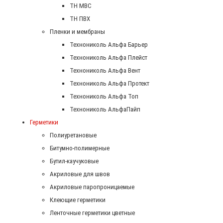
ТН МВС
ТН ПВХ
Пленки и мембраны
Технониколь Альфа Барьер
Технониколь Альфа Плейст
Технониколь Альфа Вент
Технониколь Альфа Протект
Технониколь Альфа Топ
Технониколь АльфаПайп
Герметики
Полиуретановые
Битумно-полимерные
Бутил-каучуковые
Акриловые для швов
Акриловые паропроницаемые
Клеющие герметики
Ленточные герметики цветные