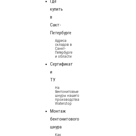
Где
купить
в
Сакт-
Петербурге
Адреса
складов в
Санкт-
Петербурге
и области
Сертификат
и
ТУ
На
бентонитовые
шнуры нашего
производства
Waterstop
Монтаж
бентонитового
шнура
Как