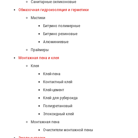
Санитарные силиконовые
Обмазочная гидроизоляция и герметики
Мастики
Битумно полимерные
Битумно резиновые
Алюминиевые
Праймеры
Монтажная пена и клея
Клея
Клей-пена
Контактный клей
Клей-цемент
Клей для рубероида
Полиуретановый
Эпоксидный клей
Монтажная пена
Очистители монтажной пены
Эмали и краски