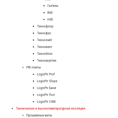
Галтель
В60
Н30
Технофлор
Технофас
Технолайт
Техновент
Техноблок
Техноакустик
PIR плиты
LogicPir Prof
LogicPir Slope
LogicPir Баня
LogicPir Пол
LogicPir СХМ
Техническая и высокотемпературная изоляция
Прошивные маты