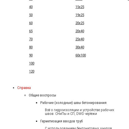
40
15x25
50
19x25
60
20x25
65
20x40
70
25x40
80
30x40
90
60x100
100
120
Справка
Общие воспросы
Рабочие (холодные) швы бетонирования
Всё о гидроизоляции и устройстве рабочих
швов: СНиПы и СП, DWG чертежи
Герметизация вводов труб
С использованием бентонитовых шнуров.