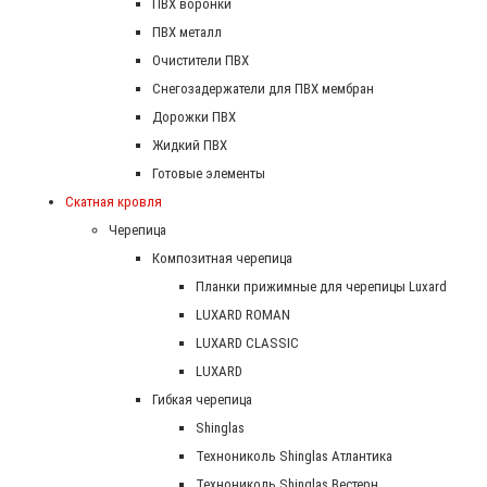
ПВХ воронки
ПВХ металл
Очистители ПВХ
Снегозадержатели для ПВХ мембран
Дорожки ПВХ
Жидкий ПВХ
Готовые элементы
Скатная кровля
Черепица
Композитная черепица
Планки прижимные для черепицы Luxard
LUXARD ROMAN
LUXARD CLASSIC
LUXARD
Гибкая черепица
Shinglas
Технониколь Shinglas Атлантика
Технониколь Shinglas Вестерн