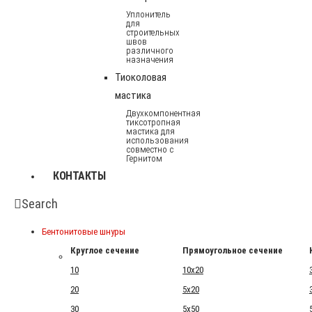
Уплонитель
для
строительных
швов
различного
назначения
Тиоколовая
мастика
Двухкомпонентная
тиксотропная
мастика для
использования
совместно с
Гернитом
КОНТАКТЫ
Search
Бентонитовые шнуры
Круглое сечение
Прямоугольное сечение
10
10x20
20
5x20
30
5x50