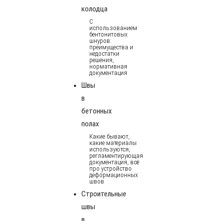
колодца
С
использованием
бентонитовых
шнуров:
преимущества и
недостатки
решения,
нормативная
документация
Швы
в
бетонных
полах
Какие бывают,
какие материалы
используются,
регламентирующая
документация, всё
про устройство
деформационных
швов
Строительные
швы
в