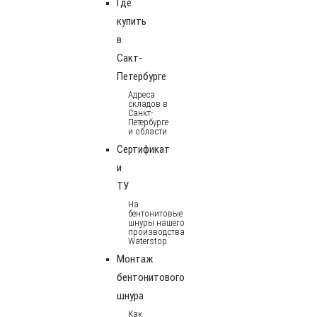
Где
купить
в
Сакт-
Петербурге
Адреса
складов в
Санкт-
Петербурге
и области
Сертификат
и
ТУ
На
бентонитовые
шнуры нашего
производства
Waterstop
Монтаж
бентонитового
шнура
Как