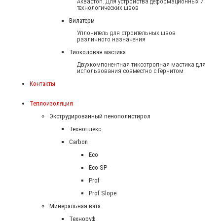
Аквастоп. Для устройства деформационных и
технологических швов
Вилатерм
Уплонитель для строительных швов
различного назначения
Тиоколовая мастика
Двухкомпонентная тиксотропная мастика для
использования совместно с Гернитом
Контакты
Теплоизоляция
Экструдированный пенополистирол
Техноплекс
Carbon
Eco
Eco SP
Prof
Prof Slope
Минеральная вата
Техноруф