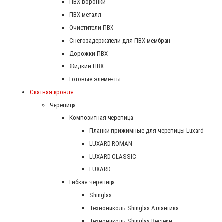
ПВХ воронки
ПВХ металл
Очистители ПВХ
Снегозадержатели для ПВХ мембран
Дорожки ПВХ
Жидкий ПВХ
Готовые элементы
Скатная кровля
Черепица
Композитная черепица
Планки прижимные для черепицы Luxard
LUXARD ROMAN
LUXARD CLASSIC
LUXARD
Гибкая черепица
Shinglas
Технониколь Shinglas Атлантика
Технониколь Shinglas Вестерн