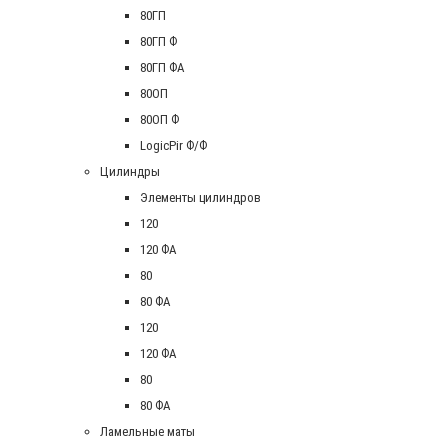
80ГП
80ГП Ф
80ГП ФА
80ОП
80ОП Ф
LogicPir Ф/Ф
Цилиндры
Элементы цилиндров
120
120 ФА
80
80 ФА
120
120 ФА
80
80 ФА
Ламельные маты