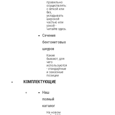
правильно
осуществлять:
с сеткой или
без,
укладывать
широкой
частью или
узкой -
читайте здесь.
Сечения
бентонитовых
шнуров
Какие
бывают, для
чего
используются
- стандартные
и заказные
позиции
КОМПЛЕКТУЮЩИЕ
Наш
полный
каталог
На новом