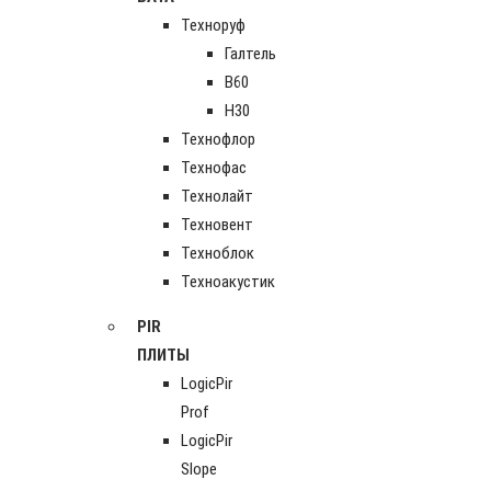
Техноруф
Галтель
В60
Н30
Технофлор
Технофас
Технолайт
Техновент
Техноблок
Техноакустик
PIR
ПЛИТЫ
LogicPir
Prof
LogicPir
Slope