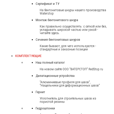
Сертификат и ТУ
На бентонитовые шнуры нашего производства
Waterstop
Монтаж бентонитового шнура
Как правильно осуществлять: с сеткой или без,
укладывать широкой частью или узкой -
читайте здесь.
Сечения бентонитовых шнуров
Какие бывают, для чего используются -
стандартные и заказные позиции
КОМПЛЕКТУЮЩИЕ
Наш полный каталог
На новом сайте ООО "ВАТЕРСТОП" RedStop.ru
Дилатационные устройства
"Алюминиевые профиля для швов",
"Нащельники для деформационных швов"
Гернит
Уплотнитель для строительных швов из
пористой резины
Гидрошпонки