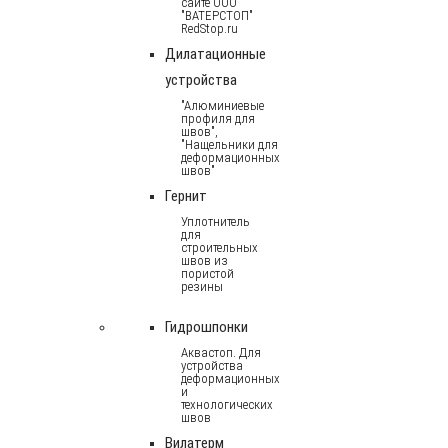
сайте ООО
"ВАТЕРСТОП"
RedStop.ru
Дилатационные
устройства
"Алюминиевые
профиля для
швов",
"Нащельники для
деформационных
швов"
Гернит
Уплотнитель
для
строительных
швов из
пористой
резины
Гидрошпонки
Аквастоп. Для
устройства
деформационных
и
технологических
швов
Вилатерм