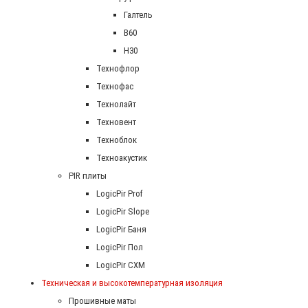
Галтель
В60
Н30
Технофлор
Технофас
Технолайт
Техновент
Техноблок
Техноакустик
PIR плиты
LogicPir Prof
LogicPir Slope
LogicPir Баня
LogicPir Пол
LogicPir СХМ
Техническая и высокотемпературная изоляция
Прошивные маты