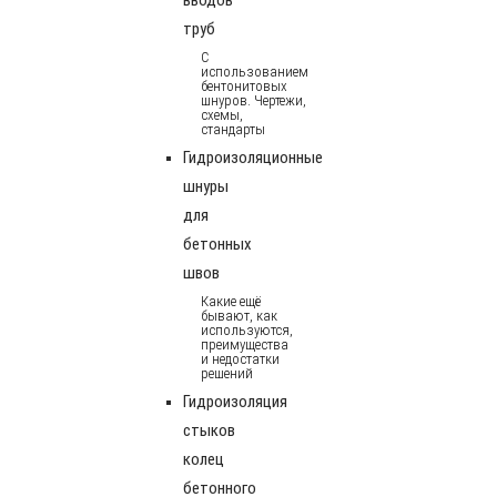
труб
С
использованием
бентонитовых
шнуров. Чертежи,
схемы,
стандарты
Гидроизоляционные
шнуры
для
бетонных
швов
Какие ещё
бывают, как
используются,
преимущества
и недостатки
решений
Гидроизоляция
стыков
колец
бетонного