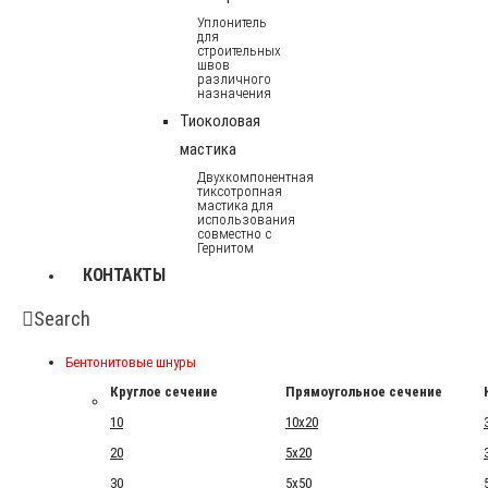
Уплонитель
для
строительных
швов
различного
назначения
Тиоколовая
мастика
Двухкомпонентная
тиксотропная
мастика для
использования
совместно с
Гернитом
КОНТАКТЫ
Search
Бентонитовые шнуры
Круглое сечение
Прямоугольное сечение
10
10x20
20
5x20
30
5x50