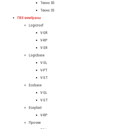
Техно 50
Техно 35
ПВХ мембраны
Logicroof
V-GR
V-RP
V-SR
Logicbase
V-SL
V-PT
V-ST
Ecobase
V-SL
V-ST
Ecoplast
V-RP
Прочее