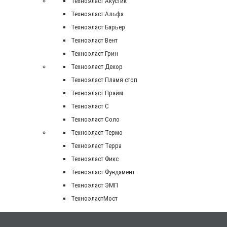
Техноэласт Акустик
Техноэласт Альфа
Техноэласт Барьер
Техноэласт Вент
Техноэласт Грин
Техноэласт Декор
Техноэласт Пламя стоп
Техноэласт Прайм
Техноэласт С
Техноэласт Соло
Техноэласт Термо
Техноэласт Терра
Техноэласт Фикс
Техноэласт Фундамент
Техноэласт ЭМП
ТехноэластМост