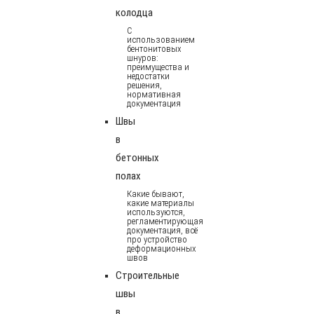
колодца
С
использованием
бентонитовых
шнуров:
преимущества и
недостатки
решения,
нормативная
документация
Швы
в
бетонных
полах
Какие бывают,
какие материалы
используются,
регламентирующая
документация, всё
про устройство
деформационных
швов
Строительные
швы
в