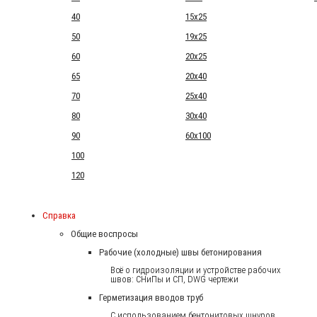
40
15x25
50
19x25
60
20x25
65
20x40
70
25x40
80
30x40
90
60x100
100
120
Справка
Общие воспросы
Рабочие (холодные) швы бетонирования
Всё о гидроизоляции и устройстве рабочих
швов: СНиПы и СП, DWG чертежи
Герметизация вводов труб
С использованием бентонитовых шнуров.