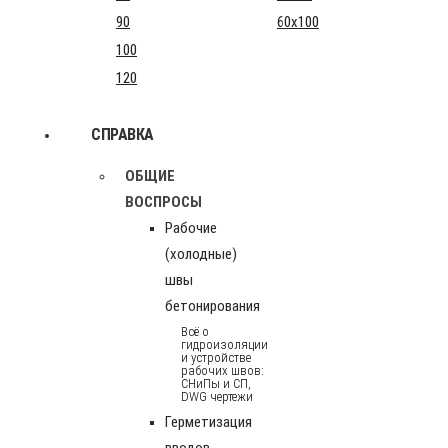
90
60x100
100
120
СПРАВКА
ОБЩИЕ
ВОСПРОСЫ
Рабочие
(холодные)
швы
бетонирования
Всё о
гидроизоляции
и устройстве
рабочих швов:
СНиПы и СП,
DWG чертежи
Герметизация
вводов