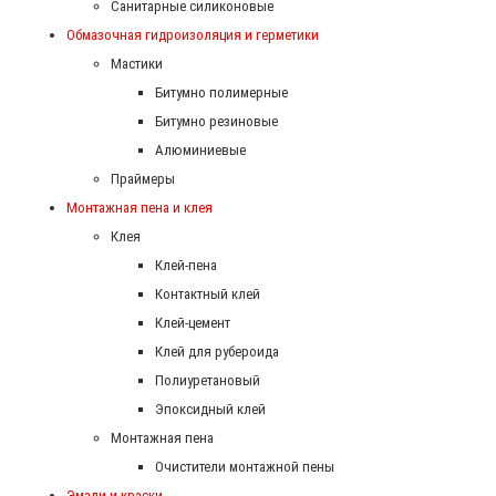
Санитарные силиконовые
Обмазочная гидроизоляция и герметики
Мастики
Битумно полимерные
Битумно резиновые
Алюминиевые
Праймеры
Монтажная пена и клея
Клея
Клей-пена
Контактный клей
Клей-цемент
Клей для рубероида
Полиуретановый
Эпоксидный клей
Монтажная пена
Очистители монтажной пены
Эмали и краски