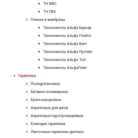
ТН МВС
ТН ПВХ
Пленки и мембраны
Технониколь Альфа Барьер
Технониколь Альфа Плейст
Технониколь Альфа Вент
Технониколь Альфа Протект
Технониколь Альфа Топ
Технониколь АльфаПайп
Герметики
Полиуретановые
Битумно-полимерные
Бутил-каучуковые
Акриловые для швов
Акриловые паропроницаемые
Клеющие герметики
Ленточные герметики цветные