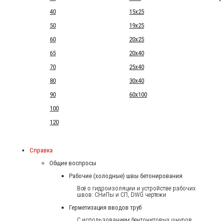
40
15x25
50
19x25
60
20x25
65
20x40
70
25x40
80
30x40
90
60x100
100
120
Справка
Общие воспросы
Рабочие (холодные) швы бетонирования
Всё о гидроизоляции и устройстве рабочих
швов: СНиПы и СП, DWG чертежи
Герметизация вводов труб
С использованием бентонитовых шнуров.