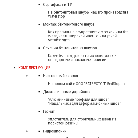
Сертификат и ТУ
На бентонитовые шнуры нашего производства
Waterstop
Монтаж бентонитового шнура
Как правильно осуществлять: с сеткой или без,
укладывать широкой частью или узкой -
читайте здесь.
Сечения бентонитовых шнуров
Какие бывают, для чего используются -
стандартные и заказные позиции
КОМПЛЕКТУЮЩИЕ
Наш полный каталог
На новом сайте ООО "ВАТЕРСТОП" RedStop.ru
Дилатационные устройства
"Алюминиевые профиля для швов",
"Нащельники для деформационных швов"
Гернит
Уплотнитель для строительных швов из
пористой резины
Гидрошпонки