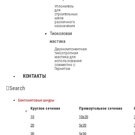
Уплонитель
для
строительных
швов
различного
назначения
Тиоколовая
мастика
Двухкомпонентная
тиксотропная
мастика для
использования
совместно с
Гернитом
КОНТАКТЫ
Search
Бентонитовые шнуры
Круглое сечение
Прямоугольное сечение
10
10x20
20
5x20
30
5x50