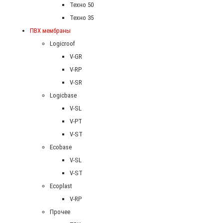
Техно 50
Техно 35
ПВХ мембраны
Logicroof
V-GR
V-RP
V-SR
Logicbase
V-SL
V-PT
V-ST
Ecobase
V-SL
V-ST
Ecoplast
V-RP
Прочее