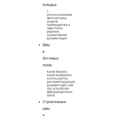
колодца
С
использованием
бентонитовых
шнуров:
преимущества и
недостатки
решения,
нормативная
документация
Швы
в
бетонных
полах
Какие бывают,
какие материалы
используются,
регламентирующая
документация, всё
про устройство
деформационных
швов
Строительные
швы
в