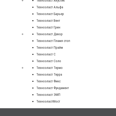
Техноэласт Акустик
Техноэласт Альфа
Техноэласт Барьер
Техноэласт Вент
Техноэласт Грин
Техноэласт Декор
Техноэласт Пламя стоп
Техноэласт Прайм
Техноэласт С
Техноэласт Соло
Техноэласт Термо
Техноэласт Терра
Техноэласт Фикс
Техноэласт Фундамент
Техноэласт ЭМП
ТехноэластМост