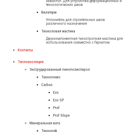
Аквастоп. Для устройства деформационных и
технологических швов
Вилатерм
Уплонитель для строительных швов
различного назначения
Тиоколовая мастика
Двухкомпонентная тиксотропная мастика для
использования совместно с Гернитом
Контакты
Теплоизоляция
Экструдированный пенополистирол
Техноплекс
Carbon
Eco
Eco SP
Prof
Prof Slope
Минеральная вата
Техноруф