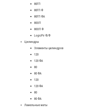
80ГП
80ГП Ф
80ГП ФА
80ОП
80ОП Ф
LogicPir Ф/Ф
Цилиндры
Элементы цилиндров
120
120 ФА
80
80 ФА
120
120 ФА
80
80 ФА
Ламельные маты