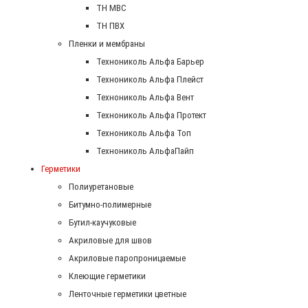
ТН МВС
ТН ПВХ
Пленки и мембраны
Технониколь Альфа Барьер
Технониколь Альфа Плейст
Технониколь Альфа Вент
Технониколь Альфа Протект
Технониколь Альфа Топ
Технониколь АльфаПайп
Герметики
Полиуретановые
Битумно-полимерные
Бутил-каучуковые
Акриловые для швов
Акриловые паропроницаемые
Клеющие герметики
Ленточные герметики цветные