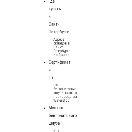
Где
купить
в
Сакт-
Петербурге
Адреса
складов в
Санкт-
Петербурге
и области
Сертификат
и
ТУ
На
бентонитовые
шнуры нашего
производства
Waterstop
Монтаж
бентонитового
шнура
Как