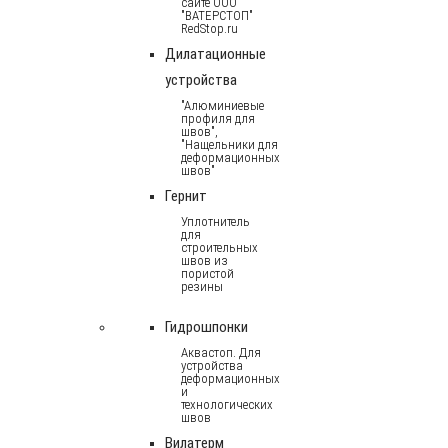
сайте ООО
"ВАТЕРСТОП"
RedStop.ru
Дилатационные
устройства
"Алюминиевые
профиля для
швов",
"Нащельники для
деформационных
швов"
Гернит
Уплотнитель
для
строительных
швов из
пористой
резины
Гидрошпонки
Аквастоп. Для
устройства
деформационных
и
технологических
швов
Вилатерм