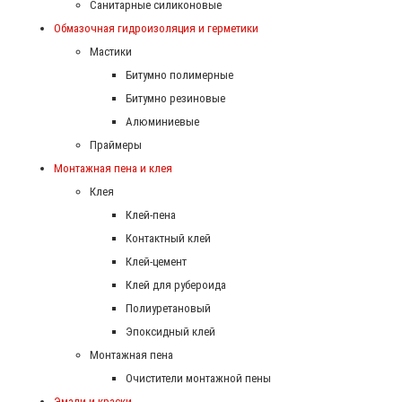
Санитарные силиконовые
Обмазочная гидроизоляция и герметики
Мастики
Битумно полимерные
Битумно резиновые
Алюминиевые
Праймеры
Монтажная пена и клея
Клея
Клей-пена
Контактный клей
Клей-цемент
Клей для рубероида
Полиуретановый
Эпоксидный клей
Монтажная пена
Очистители монтажной пены
Эмали и краски