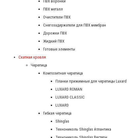
ПВХ воронки
ПВХ металл
Очистители ПВХ
Снегозадержатели для ПВХ мембран
Дорожки ПВХ
Жидкий ПВХ
Готовые элементы
Скатная кровля
Черепица
Композитная черепица
Планки прижимные для черепицы Luxard
LUXARD ROMAN
LUXARD CLASSIC
LUXARD
Гибкая черепица
Shinglas
Технониколь Shinglas Атлантика
Технониколь Shinglas Вестерн