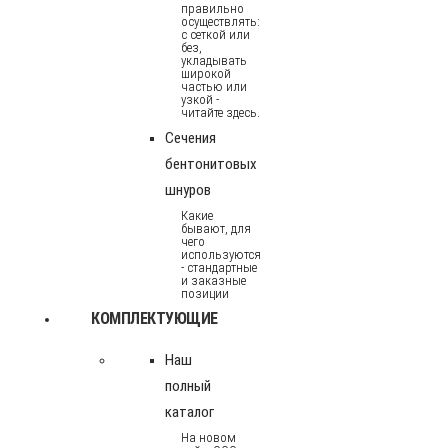
правильно
осуществлять:
с сеткой или
без,
укладывать
широкой
частью или
узкой -
читайте здесь.
Сечения
бентонитовых
шнуров
Какие
бывают, для
чего
используются
- стандартные
и заказные
позиции
КОМПЛЕКТУЮЩИЕ
Наш
полный
каталог
На новом