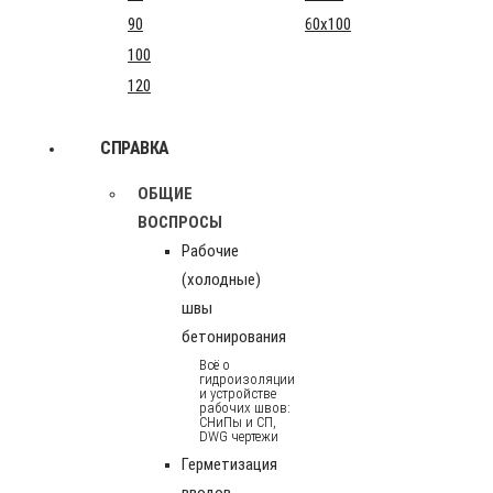
90
60x100
100
120
СПРАВКА
ОБЩИЕ
ВОСПРОСЫ
Рабочие
(холодные)
швы
бетонирования
Всё о
гидроизоляции
и устройстве
рабочих швов:
СНиПы и СП,
DWG чертежи
Герметизация
вводов