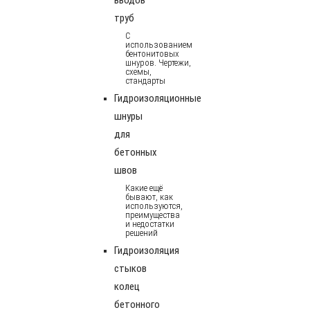
труб
С
использованием
бентонитовых
шнуров. Чертежи,
схемы,
стандарты
Гидроизоляционные
шнуры
для
бетонных
швов
Какие ещё
бывают, как
используются,
преимущества
и недостатки
решений
Гидроизоляция
стыков
колец
бетонного