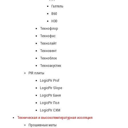
Галтель
В60
Н30
Технофлор
Технофас
Технолайт
Техновент
Техноблок
Техноакустик
PIR плиты
LogicPir Prof
LogicPir Slope
LogicPir Баня
LogicPir Пол
LogicPir СХМ
Техническая и высокотемпературная изоляция
Прошивные маты