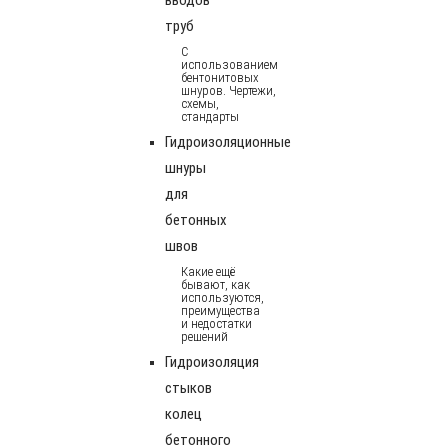
труб
С
использованием
бентонитовых
шнуров. Чертежи,
схемы,
стандарты
Гидроизоляционные
шнуры
для
бетонных
швов
Какие ещё
бывают, как
используются,
преимущества
и недостатки
решений
Гидроизоляция
стыков
колец
бетонного