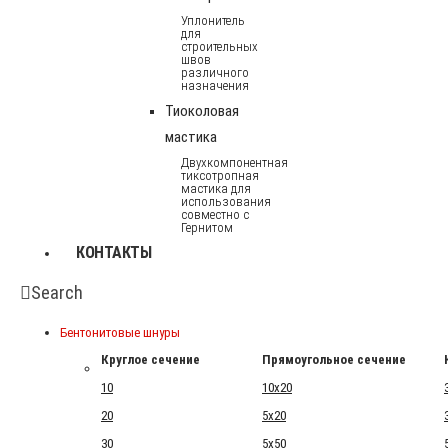
Уплонитель
для
строительных
швов
различного
назначения
Тиоколовая
мастика
Двухкомпонентная
тиксотропная
мастика для
использования
совместно с
Гернитом
КОНТАКТЫ
Search
Бентонитовые шнуры
Круглое сечение
Прямоугольное сечение
10
10x20
20
5x20
30
5x50