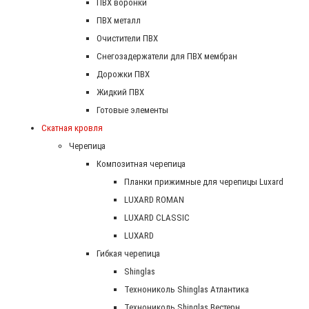
ПВХ воронки
ПВХ металл
Очистители ПВХ
Снегозадержатели для ПВХ мембран
Дорожки ПВХ
Жидкий ПВХ
Готовые элементы
Скатная кровля
Черепица
Композитная черепица
Планки прижимные для черепицы Luxard
LUXARD ROMAN
LUXARD CLASSIC
LUXARD
Гибкая черепица
Shinglas
Технониколь Shinglas Атлантика
Технониколь Shinglas Вестерн