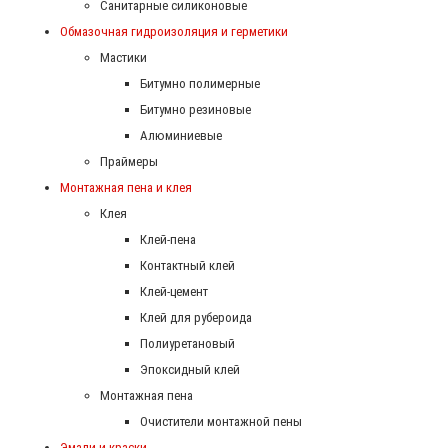
Санитарные силиконовые
Обмазочная гидроизоляция и герметики
Мастики
Битумно полимерные
Битумно резиновые
Алюминиевые
Праймеры
Монтажная пена и клея
Клея
Клей-пена
Контактный клей
Клей-цемент
Клей для рубероида
Полиуретановый
Эпоксидный клей
Монтажная пена
Очистители монтажной пены
Эмали и краски