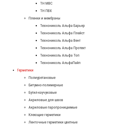
ТН МВС
ТН ПВХ
Пленки и мембраны
Технониколь Альфа Барьер
Технониколь Альфа Плейст
Технониколь Альфа Вент
Технониколь Альфа Протект
Технониколь Альфа Топ
Технониколь АльфаПайп
Герметики
Полиуретановые
Битумно-полимерные
Бутил-каучуковые
Акриловые для швов
Акриловые паропроницаемые
Клеющие герметики
Ленточные герметики цветные