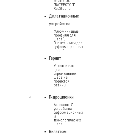
сайте ООО
"ВАТЕРСТОП"
RedStop.ru
Дилатационные
устройства
"Алюминиевые
профиля для
швов",
"Нащельники для
деформационных
швов"
Гернит
Уплотнитель
для
строительных
швов из
пористой
резины
Гидрошпонки
Аквастоп. Для
устройства
деформационных
и
технологических
швов
Вилатерм