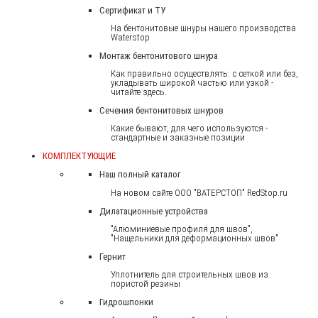
Сертификат и ТУ
На бентонитовые шнуры нашего производства
Waterstop
Монтаж бентонитового шнура
Как правильно осуществлять: с сеткой или без,
укладывать широкой частью или узкой -
читайте здесь.
Сечения бентонитовых шнуров
Какие бывают, для чего используются -
стандартные и заказные позиции
КОМПЛЕКТУЮЩИЕ
Наш полный каталог
На новом сайте ООО "ВАТЕРСТОП" RedStop.ru
Дилатационные устройства
"Алюминиевые профиля для швов",
"Нащельники для деформационных швов"
Гернит
Уплотнитель для строительных швов из
пористой резины
Гидрошпонки