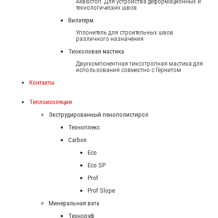
Аквастоп. Для устройства деформационных и
технологических швов
Вилатерм
Уплонитель для строительных швов
различного назначения
Тиоколовая мастика
Двухкомпонентная тиксотропная мастика для
использования совместно с Гернитом
Контакты
Теплоизоляция
Экструдированный пенополистирол
Техноплекс
Carbon
Eco
Eco SP
Prof
Prof Slope
Минеральная вата
Техноруф