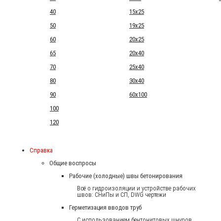
40
15x25
50
19x25
60
20x25
65
20x40
70
25x40
80
30x40
90
60x100
100
120
Справка
Общие воспросы
Рабочие (холодные) швы бетонирования
Всё о гидроизоляции и устройстве рабочих
швов: СНиПы и СП, DWG чертежи
Герметизация вводов труб
С использованием бентонитовых шнуров.