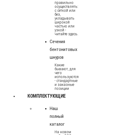
правильно
осуществлять:
с сеткой или
без,
укладывать
широкой
частью или
узкой -
читайте здесь.
Сечения
бентонитовых
шнуров
Какие
бывают, для
чего
используются
- стандартные
и заказные
позиции
КОМПЛЕКТУЮЩИЕ
Наш
полный
каталог
На новом