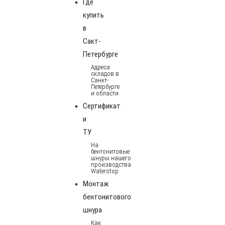
Где
купить
в
Сакт-
Петербурге
Адреса
складов в
Санкт-
Петербурге
и области
Сертификат
и
ТУ
На
бентонитовые
шнуры нашего
производства
Waterstop
Монтаж
бентонитового
шнура
Как