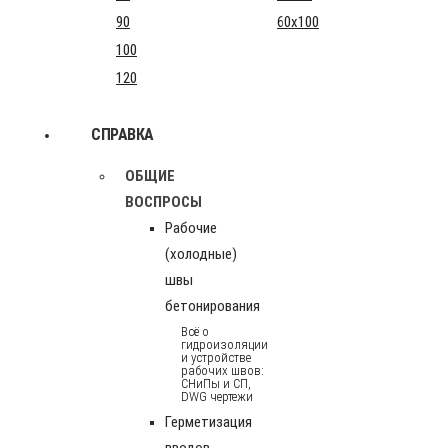
90
60x100
100
120
СПРАВКА
ОБЩИЕ
ВОСПРОСЫ
Рабочие
(холодные)
швы
бетонирования
Всё о
гидроизоляции
и устройстве
рабочих швов:
СНиПы и СП,
DWG чертежи
Герметизация
вводов