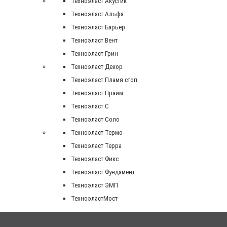
Техноэласт Акустик
Техноэласт Альфа
Техноэласт Барьер
Техноэласт Вент
Техноэласт Грин
Техноэласт Декор
Техноэласт Пламя стоп
Техноэласт Прайм
Техноэласт С
Техноэласт Соло
Техноэласт Термо
Техноэласт Терра
Техноэласт Фикс
Техноэласт Фундамент
Техноэласт ЭМП
ТехноэластМост