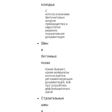
колодца
С
использованием
бентонитовых
шнуров:
преимущества и
недостатки
решения,
нормативная
документация
Швы
в
бетонных
полах
Какие бывают,
какие материалы
используются,
регламентирующая
документация, всё
про устройство
деформационных
швов
Строительные
швы
в