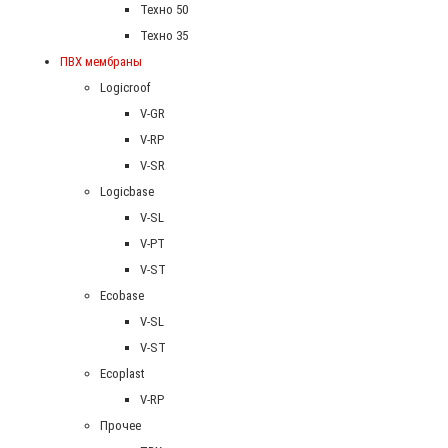
Техно 50
Техно 35
ПВХ мембраны
Logicroof
V-GR
V-RP
V-SR
Logicbase
V-SL
V-PT
V-ST
Ecobase
V-SL
V-ST
Ecoplast
V-RP
Прочее