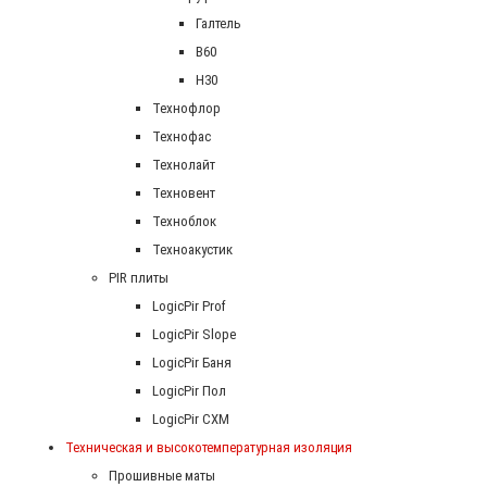
Галтель
В60
Н30
Технофлор
Технофас
Технолайт
Техновент
Техноблок
Техноакустик
PIR плиты
LogicPir Prof
LogicPir Slope
LogicPir Баня
LogicPir Пол
LogicPir СХМ
Техническая и высокотемпературная изоляция
Прошивные маты