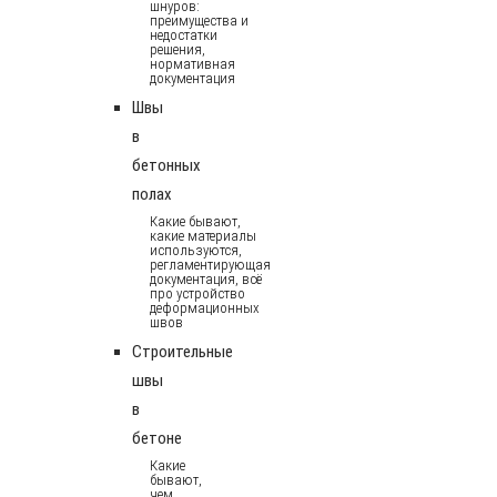
шнуров:
преимущества и
недостатки
решения,
нормативная
документация
Швы
в
бетонных
полах
Какие бывают,
какие материалы
используются,
регламентирующая
документация, всё
про устройство
деформационных
швов
Строительные
швы
в
бетоне
Какие
бывают,
чем