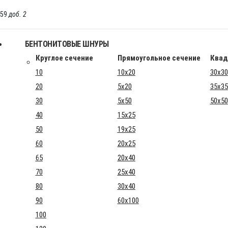
-59
доб. 2
БЕНТОНИТОВЫЕ ШНУРЫ
Круглое сечение
Прямоугольное сечение
Квад
10
10x20
30x30
20
5x20
35x35
30
5x50
50x50
40
15x25
50
19x25
60
20x25
65
20x40
70
25x40
80
30x40
90
60x100
100