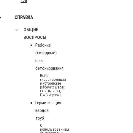
120
СПРАВКА
ОБЩИЕ
ВОСПРОСЫ
Рабочие
(холодные)
швы
бетонирования
Всё о
гидроизоляции
и устройстве
рабочих швов:
СНиПы и СП,
DWG чертежи
Герметизация
вводов
труб
С
использованием