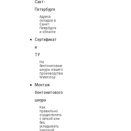
Сакт-
Петербурге
Адреса
складов в
Санкт-
Петербурге
и области
Сертификат
и
ТУ
На
бентонитовые
шнуры нашего
производства
Waterstop
Монтаж
бентонитового
шнура
Как
правильно
осуществлять:
с сеткой или
без,
укладывать
широкой