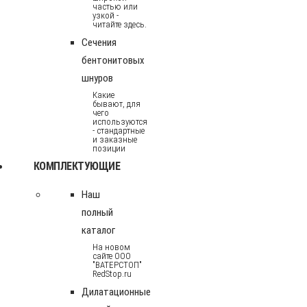
частью или
узкой -
читайте здесь.
Сечения
бентонитовых
шнуров
Какие
бывают, для
чего
используются
- стандартные
и заказные
позиции
КОМПЛЕКТУЮЩИЕ
Наш
полный
каталог
На новом
сайте ООО
"ВАТЕРСТОП"
RedStop.ru
Дилатационные