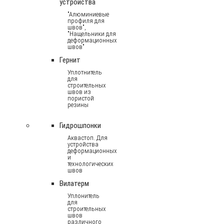
устройства
"Алюминиевые
профиля для
швов",
"Нащельники для
деформационных
швов"
Гернит
Уплотнитель
для
строительных
швов из
пористой
резины
Гидрошпонки
Аквастоп. Для
устройства
деформационных
и
технологических
швов
Вилатерм
Уплонитель
для
строительных
швов
различного