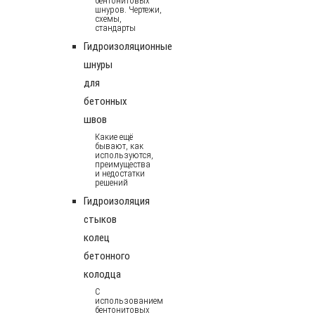
бентонитовых
шнуров. Чертежи,
схемы,
стандарты
Гидроизоляционные
шнуры
для
бетонных
швов
Какие ещё
бывают, как
используются,
преимущества
и недостатки
решений
Гидроизоляция
стыков
колец
бетонного
колодца
С
использованием
бентонитовых