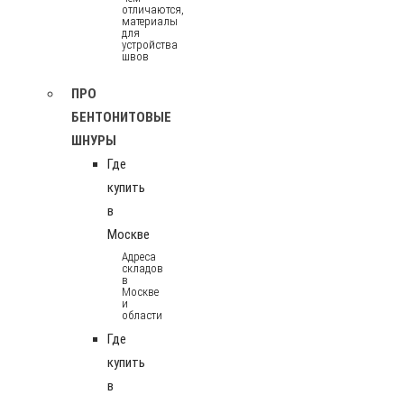
отличаются,
материалы
для
устройства
швов
ПРО
БЕНТОНИТОВЫЕ
ШНУРЫ
Где
купить
в
Москве
Адреса
складов
в
Москве
и
области
Где
купить
в