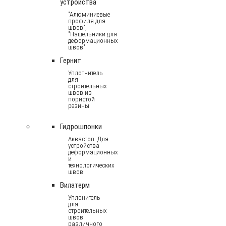
устройства
"Алюминиевые
профиля для
швов",
"Нащельники для
деформационных
швов"
Гернит
Уплотнитель
для
строительных
швов из
пористой
резины
Гидрошпонки
Аквастоп. Для
устройства
деформационных
и
технологических
швов
Вилатерм
Уплонитель
для
строительных
швов
различного