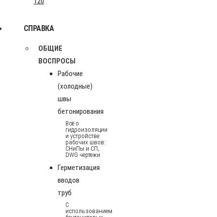
120
СПРАВКА
ОБЩИЕ
ВОСПРОСЫ
Рабочие
(холодные)
швы
бетонирования
Всё о
гидроизоляции
и устройстве
рабочих швов:
СНиПы и СП,
DWG чертежи
Герметизация
вводов
труб
С
использованием