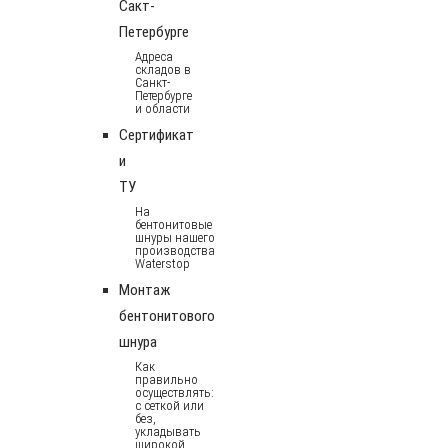
Сакт-
Петербурге
Адреса
складов в
Санкт-
Петербурге
и области
Сертификат
и
ТУ
На
бентонитовые
шнуры нашего
производства
Waterstop
Монтаж
бентонитового
шнура
Как
правильно
осуществлять:
с сеткой или
без,
укладывать
широкой