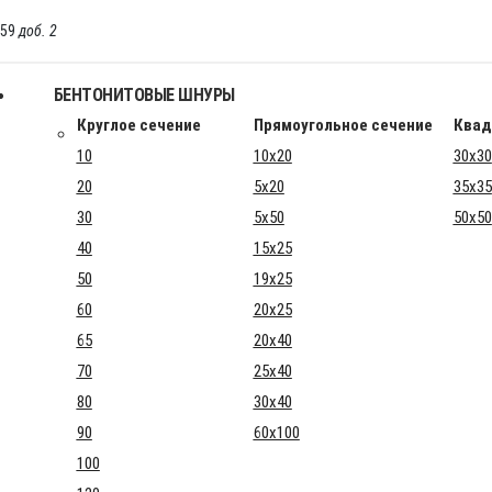
-59
доб. 2
БЕНТОНИТОВЫЕ ШНУРЫ
Круглое сечение
Прямоугольное сечение
Квад
10
10x20
30x30
20
5x20
35x35
30
5x50
50x50
40
15x25
50
19x25
60
20x25
65
20x40
70
25x40
80
30x40
90
60x100
100