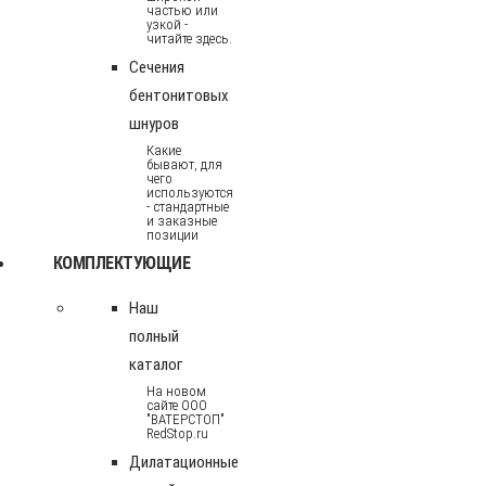
частью или
узкой -
читайте здесь.
Сечения
бентонитовых
шнуров
Какие
бывают, для
чего
используются
- стандартные
и заказные
позиции
КОМПЛЕКТУЮЩИЕ
Наш
полный
каталог
На новом
сайте ООО
"ВАТЕРСТОП"
RedStop.ru
Дилатационные