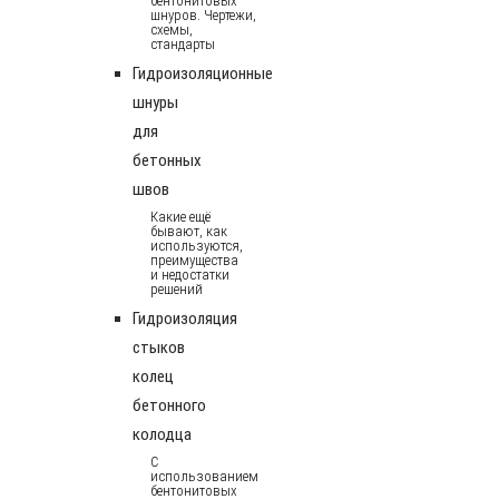
бентонитовых
шнуров. Чертежи,
схемы,
стандарты
Гидроизоляционные
шнуры
для
бетонных
швов
Какие ещё
бывают, как
используются,
преимущества
и недостатки
решений
Гидроизоляция
стыков
колец
бетонного
колодца
С
использованием
бентонитовых