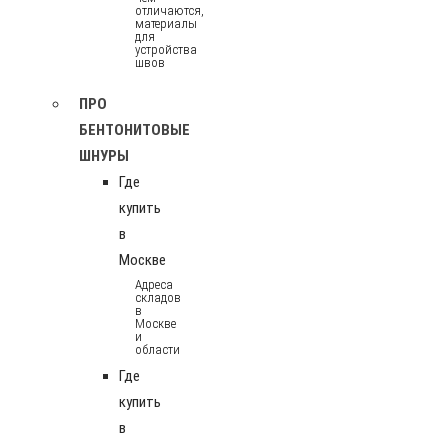
отличаются,
материалы
для
устройства
швов
ПРО
БЕНТОНИТОВЫЕ
ШНУРЫ
Где
купить
в
Москве
Адреса
складов
в
Москве
и
области
Где
купить
в