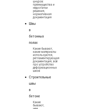
шнуров:
преимущества и
недостатки
решения,
нормативная
документация
Швы
в
бетонных
полах
Какие бывают,
какие материалы
используются,
регламентирующая
документация, всё
про устройство
деформационных
швов
Строительные
швы
в
бетоне
Какие
бывают,
чем