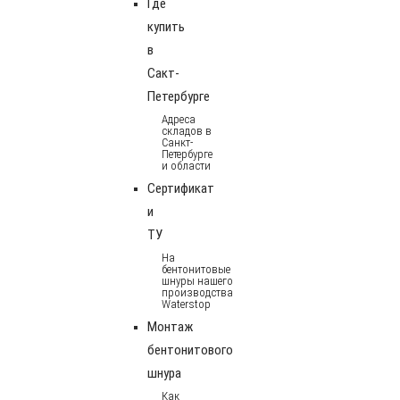
Где
купить
в
Сакт-
Петербурге
Адреса
складов в
Санкт-
Петербурге
и области
Сертификат
и
ТУ
На
бентонитовые
шнуры нашего
производства
Waterstop
Монтаж
бентонитового
шнура
Как