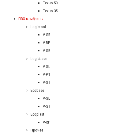
Техно 50
Техно 35
ПВХ мембраны
Logicroof
V-GR
V-RP
V-SR
Logicbase
V-SL
V-PT
V-ST
Ecobase
V-SL
V-ST
Ecoplast
V-RP
Прочее