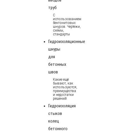
труб
С
использованием
бентонитовых
шнуров. Чертежи,
схемы,
стандарты
Гидроизоляционные
шнуры
для
бетонных
швов
Какие ещё
бывают, как
используются,
преимущества
и недостатки
решений
Гидроизоляция
стыков
колец
бетонного