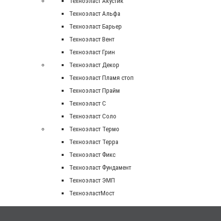
Техноэласт Акустик
Техноэласт Альфа
Техноэласт Барьер
Техноэласт Вент
Техноэласт Грин
Техноэласт Декор
Техноэласт Пламя стоп
Техноэласт Прайм
Техноэласт С
Техноэласт Соло
Техноэласт Термо
Техноэласт Терра
Техноэласт Фикс
Техноэласт Фундамент
Техноэласт ЭМП
ТехноэластМост