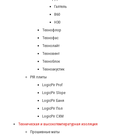
Галтель
В60
Н30
Технофлор
Технофас
Технолайт
Техновент
Техноблок
Техноакустик
PIR плиты
LogicPir Prof
LogicPir Slope
LogicPir Баня
LogicPir Пол
LogicPir СХМ
Техническая и высокотемпературная изоляция
Прошивные маты