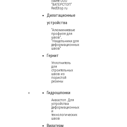
сайте ООО
"ВАТЕРСТОП"
RedStop.ru
Дилатационные
устройства
"Алюминиевые
профиля для
швов",
"Нащельники для
деформационных
швов"
Гернит
Уплотнитель
для
строительных
швов из
пористой
резины
Гидрошпонки
Аквастоп. Для
устройства
деформационных
и
технологических
швов
Вилатерм