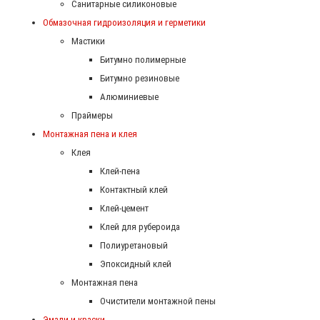
Санитарные силиконовые
Обмазочная гидроизоляция и герметики
Мастики
Битумно полимерные
Битумно резиновые
Алюминиевые
Праймеры
Монтажная пена и клея
Клея
Клей-пена
Контактный клей
Клей-цемент
Клей для рубероида
Полиуретановый
Эпоксидный клей
Монтажная пена
Очистители монтажной пены
Эмали и краски