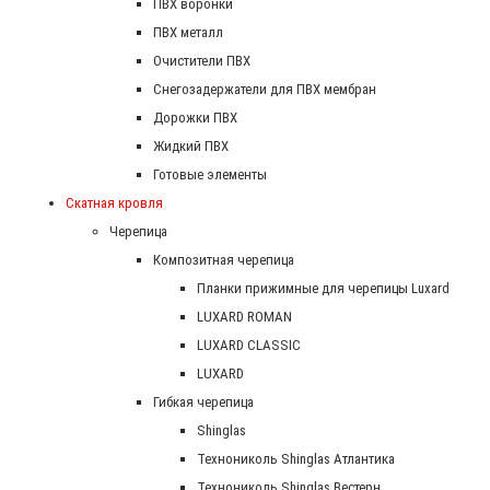
ПВХ воронки
ПВХ металл
Очистители ПВХ
Снегозадержатели для ПВХ мембран
Дорожки ПВХ
Жидкий ПВХ
Готовые элементы
Скатная кровля
Черепица
Композитная черепица
Планки прижимные для черепицы Luxard
LUXARD ROMAN
LUXARD CLASSIC
LUXARD
Гибкая черепица
Shinglas
Технониколь Shinglas Атлантика
Технониколь Shinglas Вестерн