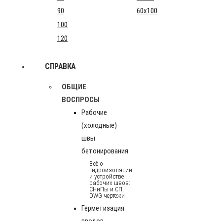
90
60x100
100
120
СПРАВКА
ОБЩИЕ
ВОСПРОСЫ
Рабочие
(холодные)
швы
бетонирования
Всё о
гидроизоляции
и устройстве
рабочих швов:
СНиПы и СП,
DWG чертежи
Герметизация
вводов