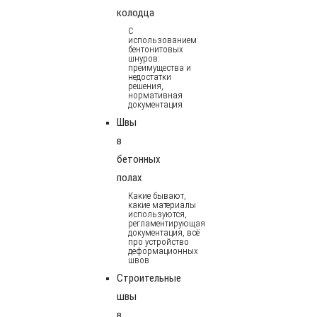
колодца
С
использованием
бентонитовых
шнуров:
преимущества и
недостатки
решения,
нормативная
документация
Швы
в
бетонных
полах
Какие бывают,
какие материалы
используются,
регламентирующая
документация, всё
про устройство
деформационных
швов
Строительные
швы
в