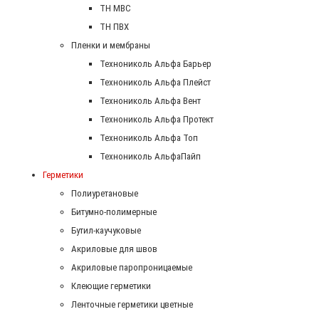
ТН МВС
ТН ПВХ
Пленки и мембраны
Технониколь Альфа Барьер
Технониколь Альфа Плейст
Технониколь Альфа Вент
Технониколь Альфа Протект
Технониколь Альфа Топ
Технониколь АльфаПайп
Герметики
Полиуретановые
Битумно-полимерные
Бутил-каучуковые
Акриловые для швов
Акриловые паропроницаемые
Клеющие герметики
Ленточные герметики цветные