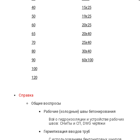
40
15x25
50
19x25
60
20x25
65
20x40
70
25x40
80
30x40
90
60x100
100
120
Справка
Общие воспросы
Рабочие (холодные) швы бетонирования
Всё о гидроизоляции и устройстве рабочих
швов: СНиПы и СП, DWG чертежи
Герметизация вводов труб
С использованием бентонитовых шнуров.