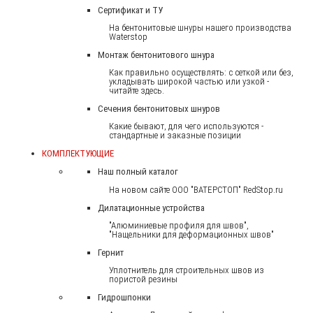
Сертификат и ТУ
На бентонитовые шнуры нашего производства
Waterstop
Монтаж бентонитового шнура
Как правильно осуществлять: с сеткой или без,
укладывать широкой частью или узкой -
читайте здесь.
Сечения бентонитовых шнуров
Какие бывают, для чего используются -
стандартные и заказные позиции
КОМПЛЕКТУЮЩИЕ
Наш полный каталог
На новом сайте ООО "ВАТЕРСТОП" RedStop.ru
Дилатационные устройства
"Алюминиевые профиля для швов",
"Нащельники для деформационных швов"
Гернит
Уплотнитель для строительных швов из
пористой резины
Гидрошпонки