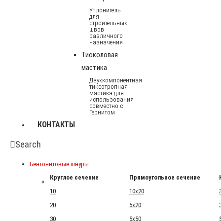
Уплонитель
для
строительных
швов
различного
назначения
Тиоколовая
мастика
Двухкомпонентная
тиксотропная
мастика для
использования
совместно с
Гернитом
КОНТАКТЫ
Search
Бентонитовые шнуры
Круглое сечение
Прямоугольное сечение
10
10x20
20
5x20
30
5x50