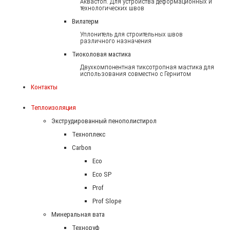
Аквастоп. Для устройства деформационных и
технологических швов
Вилатерм
Уплонитель для строительных швов
различного назначения
Тиоколовая мастика
Двухкомпонентная тиксотропная мастика для
использования совместно с Гернитом
Контакты
Теплоизоляция
Экструдированный пенополистирол
Техноплекс
Carbon
Eco
Eco SP
Prof
Prof Slope
Минеральная вата
Техноруф