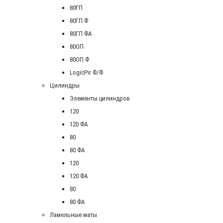
80ГП
80ГП Ф
80ГП ФА
80ОП
80ОП Ф
LogicPir Ф/Ф
Цилиндры
Элементы цилиндров
120
120 ФА
80
80 ФА
120
120 ФА
80
80 ФА
Ламельные маты