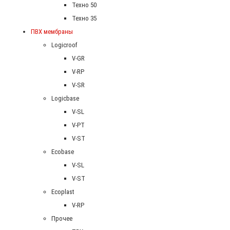
Техно 50
Техно 35
ПВХ мембраны
Logicroof
V-GR
V-RP
V-SR
Logicbase
V-SL
V-PT
V-ST
Ecobase
V-SL
V-ST
Ecoplast
V-RP
Прочее