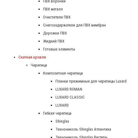
ПВХ воронки
ПВХ металл
Очистители ПВХ
Снегозадержатели для ПВХ мембран
Дорожки ПВХ
Жидкий ПВХ
Готовые элементы
Скатная кровля
Черепица
Композитная черепица
Планки прижимные для черепицы Luxard
LUXARD ROMAN
LUXARD CLASSIC
LUXARD
Гибкая черепица
Shinglas
Технониколь Shinglas Атлантика
Технониколь Shinglas Вестерн