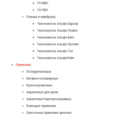
ТН МВС
ТН ПВХ
Пленки и мембраны
Технониколь Альфа Барьер
Технониколь Альфа Плейст
Технониколь Альфа Вент
Технониколь Альфа Протект
Технониколь Альфа Топ
Технониколь АльфаПайп
Герметики
Полиуретановые
Битумно-полимерные
Бутил-каучуковые
Акриловые для швов
Акриловые паропроницаемые
Клеющие герметики
Ленточные герметики цветные