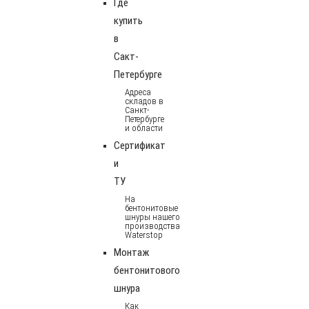
Где
купить
в
Сакт-
Петербурге
Адреса
складов в
Санкт-
Петербурге
и области
Сертификат
и
ТУ
На
бентонитовые
шнуры нашего
производства
Waterstop
Монтаж
бентонитового
шнура
Как