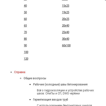
40
15x25
50
19x25
60
20x25
65
20x40
70
25x40
80
30x40
90
60x100
100
120
Справка
Общие воспросы
Рабочие (холодные) швы бетонирования
Всё о гидроизоляции и устройстве рабочих
швов: СНиПы и СП, DWG чертежи
Герметизация вводов труб
С использованием бентонитовых шнуров.