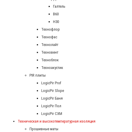
Галтель
В60
Н30
Технофлор
Технофас
Технолайт
Техновент
Техноблок
Техноакустик
PIR плиты
LogicPir Prof
LogicPir Slope
LogicPir Баня
LogicPir Пол
LogicPir СХМ
Техническая и высокотемпературная изоляция
Прошивные маты