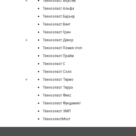
Техноэласт Акустик
Техноэласт Альфа
Техноэласт Барьер
Техноэласт Вент
Техноэласт Грин
Техноэласт Декор
Техноэласт Пламя стоп
Техноэласт Прайм
Техноэласт С
Техноэласт Соло
Техноэласт Термо
Техноэласт Терра
Техноэласт Фикс
Техноэласт Фундамент
Техноэласт ЭМП
ТехноэластМост