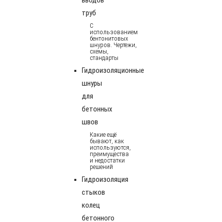
труб
С
использованием
бентонитовых
шнуров. Чертежи,
схемы,
стандарты
Гидроизоляционные
шнуры
для
бетонных
швов
Какие ещё
бывают, как
используются,
преимущества
и недостатки
решений
Гидроизоляция
стыков
колец
бетонного