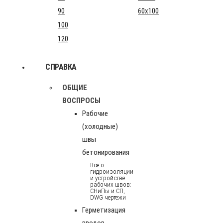
90
60x100
100
120
СПРАВКА
ОБЩИЕ
ВОСПРОСЫ
Рабочие
(холодные)
швы
бетонирования
Всё о
гидроизоляции
и устройстве
рабочих швов:
СНиПы и СП,
DWG чертежи
Герметизация
вводов