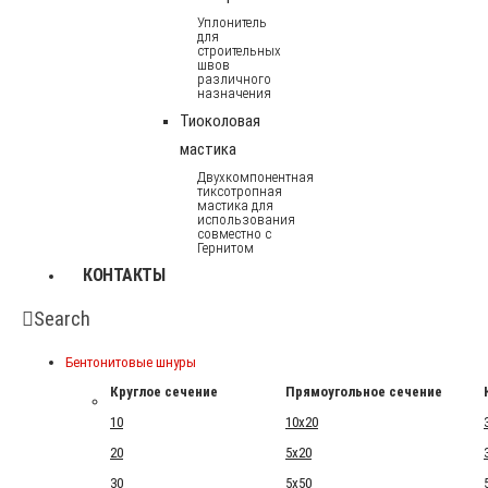
Уплонитель
для
строительных
швов
различного
назначения
Тиоколовая
мастика
Двухкомпонентная
тиксотропная
мастика для
использования
совместно с
Гернитом
КОНТАКТЫ
Search
Бентонитовые шнуры
Круглое сечение
Прямоугольное сечение
10
10x20
20
5x20
30
5x50