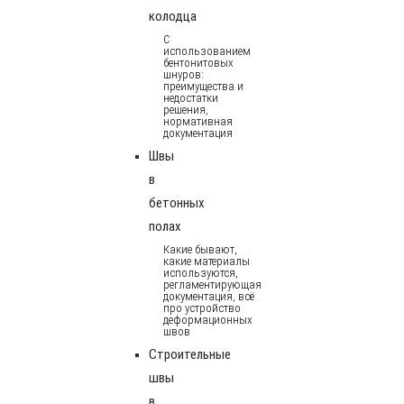
колодца
С
использованием
бентонитовых
шнуров:
преимущества и
недостатки
решения,
нормативная
документация
Швы
в
бетонных
полах
Какие бывают,
какие материалы
используются,
регламентирующая
документация, всё
про устройство
деформационных
швов
Строительные
швы
в