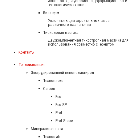
Аквастоп. Для устройства деформационных и
технологических швов
Вилатерм
Уплонитель для строительных швов
различного назначения
Тиоколовая мастика
Двухкомпонентная тиксотропная мастика для
использования совместно с Гернитом
Контакты
Теплоизоляция
Экструдированный пенополистирол
Техноплекс
Carbon
Eco
Eco SP
Prof
Prof Slope
Минеральная вата
Техноруф