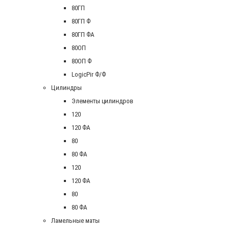
80ГП
80ГП Ф
80ГП ФА
80ОП
80ОП Ф
LogicPir Ф/Ф
Цилиндры
Элементы цилиндров
120
120 ФА
80
80 ФА
120
120 ФА
80
80 ФА
Ламельные маты