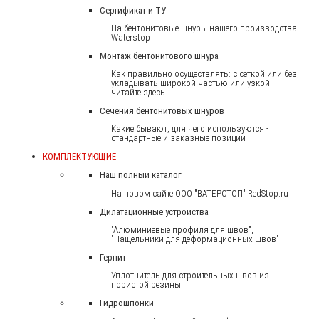
Сертификат и ТУ
На бентонитовые шнуры нашего производства
Waterstop
Монтаж бентонитового шнура
Как правильно осуществлять: с сеткой или без,
укладывать широкой частью или узкой -
читайте здесь.
Сечения бентонитовых шнуров
Какие бывают, для чего используются -
стандартные и заказные позиции
КОМПЛЕКТУЮЩИЕ
Наш полный каталог
На новом сайте ООО "ВАТЕРСТОП" RedStop.ru
Дилатационные устройства
"Алюминиевые профиля для швов",
"Нащельники для деформационных швов"
Гернит
Уплотнитель для строительных швов из
пористой резины
Гидрошпонки