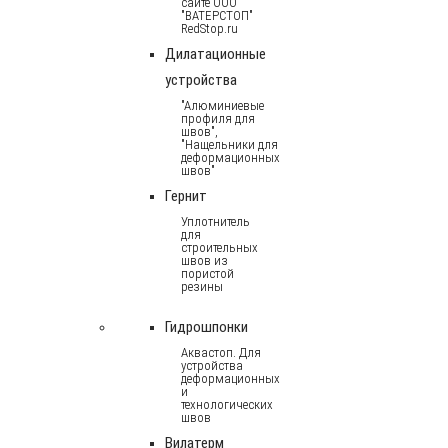
сайте ООО
"ВАТЕРСТОП"
RedStop.ru
Дилатационные
устройства
"Алюминиевые
профиля для
швов",
"Нащельники для
деформационных
швов"
Гернит
Уплотнитель
для
строительных
швов из
пористой
резины
Гидрошпонки
Аквастоп. Для
устройства
деформационных
и
технологических
швов
Вилатерм