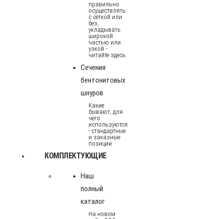
правильно
осуществлять:
с сеткой или
без,
укладывать
широкой
частью или
узкой -
читайте здесь.
Сечения
бентонитовых
шнуров
Какие
бывают, для
чего
используются
- стандартные
и заказные
позиции
КОМПЛЕКТУЮЩИЕ
Наш
полный
каталог
На новом