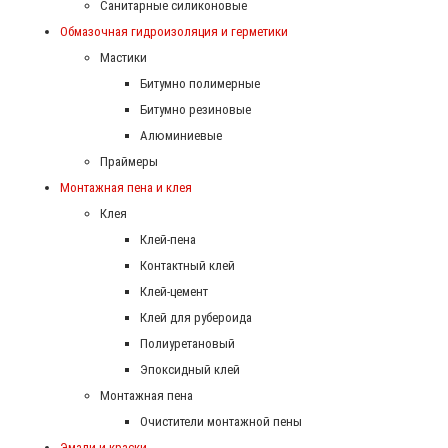
Санитарные силиконовые
Обмазочная гидроизоляция и герметики
Мастики
Битумно полимерные
Битумно резиновые
Алюминиевые
Праймеры
Монтажная пена и клея
Клея
Клей-пена
Контактный клей
Клей-цемент
Клей для рубероида
Полиуретановый
Эпоксидный клей
Монтажная пена
Очистители монтажной пены
Эмали и краски