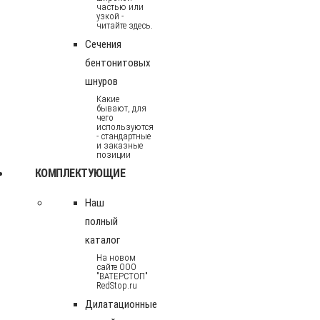
частью или
узкой -
читайте здесь.
Сечения
бентонитовых
шнуров
Какие
бывают, для
чего
используются
- стандартные
и заказные
позиции
КОМПЛЕКТУЮЩИЕ
Наш
полный
каталог
На новом
сайте ООО
"ВАТЕРСТОП"
RedStop.ru
Дилатационные