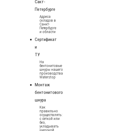
Сакт-
Петербурге
Адреса
складов в
Санкт-
Петербурге
и области
Сертификат
и
ТУ
На
бентонитовые
шнуры нашего
производства
Waterstop
Монтаж
бентонитового
шнура
Как
правильно
осуществлять:
с сеткой или
без,
укладывать
широкой