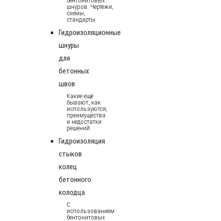
бентонитовых
шнуров. Чертежи,
схемы,
стандарты
Гидроизоляционные
шнуры
для
бетонных
швов
Какие ещё
бывают, как
используются,
преимущества
и недостатки
решений
Гидроизоляция
стыков
колец
бетонного
колодца
С
использованием
бентонитовых