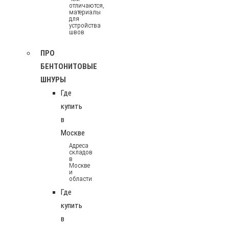
отличаются,
материалы
для
устройства
швов
ПРО
БЕНТОНИТОВЫЕ
ШНУРЫ
Где
купить
в
Москве
Адреса
складов
в
Москве
и
области
Где
купить
в