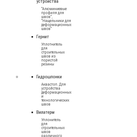
устройства
"Алюминиевые
профиля для
швов",
"Нащельники для
деформационных
швов"
Гернит
Уплотнитель
для
строительных
швов из
пористой
резины
Гидрошпонки
Аквастоп. Для
устройства
деформационных
и
технологических
швов
Вилатерм
Уплонитель
для
строительных
швов
различного