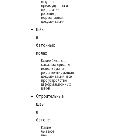
шнуров:
преимущества и
недостатки
решения,
нормативная
документация
Швы
в
бетонных
полах
Какие бывают,
какие материалы
используются,
регламентирующая
документация, всё
про устройство
деформационных
швов
Строительные
швы
в
бетоне
Какие
бывают,
чем