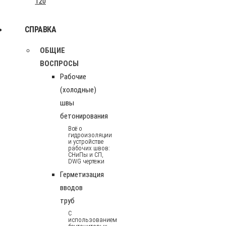
120
СПРАВКА
ОБЩИЕ
ВОСПРОСЫ
Рабочие
(холодные)
швы
бетонирования
Всё о
гидроизоляции
и устройстве
рабочих швов:
СНиПы и СП,
DWG чертежи
Герметизация
вводов
труб
С
использованием