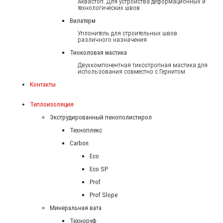
Аквастоп. Для устройства деформационных и
технологических швов
Вилатерм
Уплонитель для строительных швов
различного назначения
Тиоколовая мастика
Двухкомпонентная тиксотропная мастика для
использования совместно с Гернитом
Контакты
Теплоизоляция
Экструдированный пенополистирол
Техноплекс
Carbon
Eco
Eco SP
Prof
Prof Slope
Минеральная вата
Техноруф