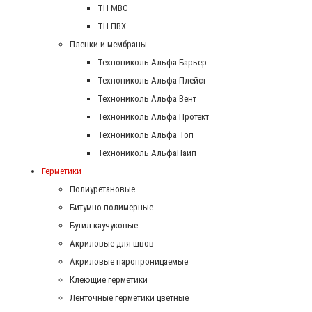
ТН МВС
ТН ПВХ
Пленки и мембраны
Технониколь Альфа Барьер
Технониколь Альфа Плейст
Технониколь Альфа Вент
Технониколь Альфа Протект
Технониколь Альфа Топ
Технониколь АльфаПайп
Герметики
Полиуретановые
Битумно-полимерные
Бутил-каучуковые
Акриловые для швов
Акриловые паропроницаемые
Клеющие герметики
Ленточные герметики цветные