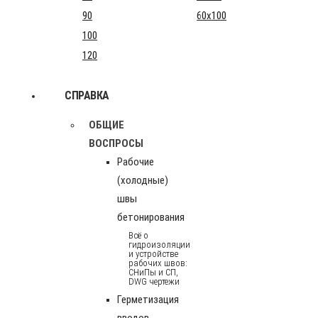
90
60x100
100
120
СПРАВКА
ОБЩИЕ
ВОСПРОСЫ
Рабочие
(холодные)
швы
бетонирования
Всё о
гидроизоляции
и устройстве
рабочих швов:
СНиПы и СП,
DWG чертежи
Герметизация
вводов