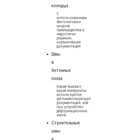
колодца
С
использованием
бентонитовых
шнуров:
преимущества и
недостатки
решения,
нормативная
документация
Швы
в
бетонных
полах
Какие бывают,
какие материалы
используются,
регламентирующая
документация, всё
про устройство
деформационных
швов
Строительные
швы
в