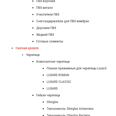
ПВХ воронки
ПВХ металл
Очистители ПВХ
Снегозадержатели для ПВХ мембран
Дорожки ПВХ
Жидкий ПВХ
Готовые элементы
Скатная кровля
Черепица
Композитная черепица
Планки прижимные для черепицы Luxard
LUXARD ROMAN
LUXARD CLASSIC
LUXARD
Гибкая черепица
Shinglas
Технониколь Shinglas Атлантика
Технониколь Shinglas Вестерн