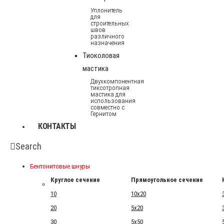
Уплонитель
для
строительных
швов
различного
назначения
Тиоколовая
мастика
Двухкомпонентная
тиксотропная
мастика для
использования
совместно с
Гернитом
КОНТАКТЫ
Search
Бентонитовые шнуры
Круглое сечение
Прямоугольное сечение
10
10x20
20
5x20
30
5x50