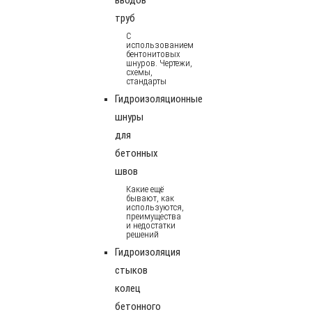
труб
С
использованием
бентонитовых
шнуров. Чертежи,
схемы,
стандарты
Гидроизоляционные
шнуры
для
бетонных
швов
Какие ещё
бывают, как
используются,
преимущества
и недостатки
решений
Гидроизоляция
стыков
колец
бетонного