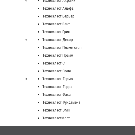
Техноэласт Акустик
Техноэласт Альфа
Техноэласт Барьер
Техноэласт Вент
Техноэласт Грин
Техноэласт Декор
Техноэласт Пламя стоп
Техноэласт Прайм
Техноэласт С
Техноэласт Соло
Техноэласт Термо
Техноэласт Терра
Техноэласт Фикс
Техноэласт Фундамент
Техноэласт ЭМП
ТехноэластМост