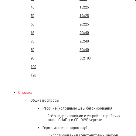
40
15x25
50
19x25
60
20x25
65
20x40
70
25x40
80
30x40
90
60x100
100
120
Справка
Общие воспросы
Рабочие (холодные) швы бетонирования
Всё о гидроизоляции и устройстве рабочих
швов: СНиПы и СП, DWG чертежи
Герметизация вводов труб
С использованием бентонитовых шнуров.