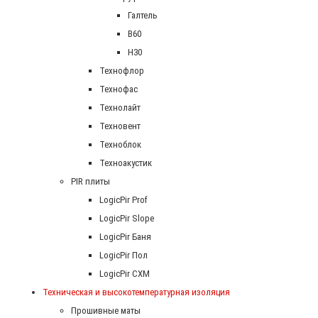
Галтель
В60
Н30
Технофлор
Технофас
Технолайт
Техновент
Техноблок
Техноакустик
PIR плиты
LogicPir Prof
LogicPir Slope
LogicPir Баня
LogicPir Пол
LogicPir СХМ
Техническая и высокотемпературная изоляция
Прошивные маты