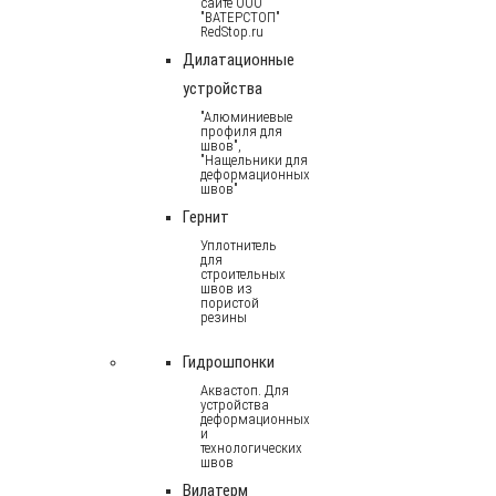
сайте ООО
"ВАТЕРСТОП"
RedStop.ru
Дилатационные
устройства
"Алюминиевые
профиля для
швов",
"Нащельники для
деформационных
швов"
Гернит
Уплотнитель
для
строительных
швов из
пористой
резины
Гидрошпонки
Аквастоп. Для
устройства
деформационных
и
технологических
швов
Вилатерм