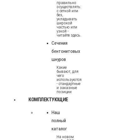
правильно
осуществлять:
с сеткой или
без,
укладывать
широкой
частью или
узкой -
читайте здесь.
Сечения
бентонитовых
шнуров
Какие
бывают, для
чего
используются
- стандартные
и заказные
позиции
КОМПЛЕКТУЮЩИЕ
Наш
полный
каталог
На новом