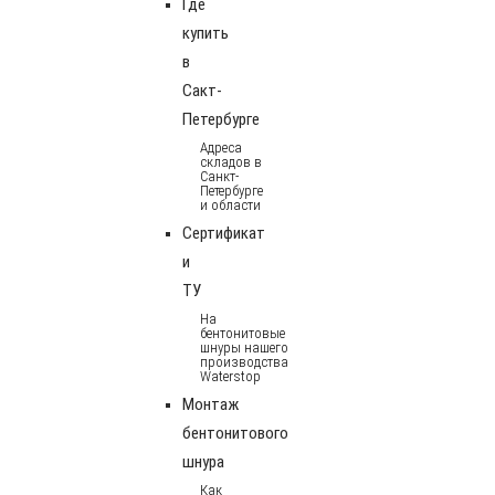
Где
купить
в
Сакт-
Петербурге
Адреса
складов в
Санкт-
Петербурге
и области
Сертификат
и
ТУ
На
бентонитовые
шнуры нашего
производства
Waterstop
Монтаж
бентонитового
шнура
Как