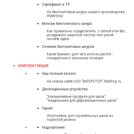
Сертификат и ТУ
На бентонитовые шнуры нашего производства
Waterstop
Монтаж бентонитового шнура
Как правильно осуществлять: с сеткой или без,
укладывать широкой частью или узкой -
читайте здесь.
Сечения бентонитовых шнуров
Какие бывают, для чего используются -
стандартные и заказные позиции
КОМПЛЕКТУЮЩИЕ
Наш полный каталог
На новом сайте ООО "ВАТЕРСТОП" RedStop.ru
Дилатационные устройства
"Алюминиевые профиля для швов",
"Нащельники для деформационных швов"
Гернит
Уплотнитель для строительных швов из
пористой резины
Гидрошпонки