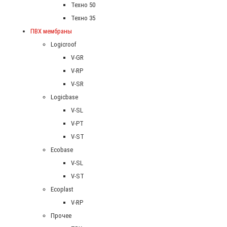
Техно 50
Техно 35
ПВХ мембраны
Logicroof
V-GR
V-RP
V-SR
Logicbase
V-SL
V-PT
V-ST
Ecobase
V-SL
V-ST
Ecoplast
V-RP
Прочее