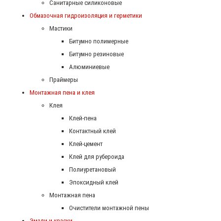
Санитарные силиконовые
Обмазочная гидроизоляция и герметики
Мастики
Битумно полимерные
Битумно резиновые
Алюминиевые
Праймеры
Монтажная пена и клея
Клея
Клей-пена
Контактный клей
Клей-цемент
Клей для рубероида
Полиуретановый
Эпоксидный клей
Монтажная пена
Очистители монтажной пены
Эмали и краски