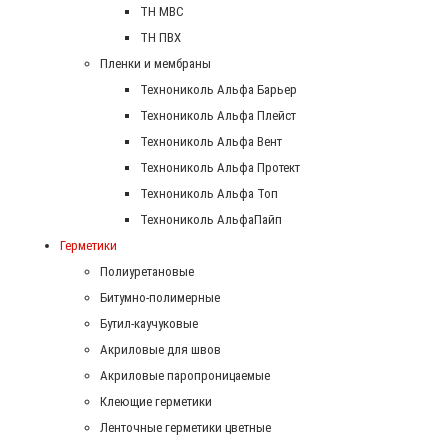
ТН МВС
ТН ПВХ
Пленки и мембраны
Технониколь Альфа Барьер
Технониколь Альфа Плейст
Технониколь Альфа Вент
Технониколь Альфа Протект
Технониколь Альфа Топ
Технониколь АльфаПайп
Герметики
Полиуретановые
Битумно-полимерные
Бутил-каучуковые
Акриловые для швов
Акриловые паропроницаемые
Клеющие герметики
Ленточные герметики цветные