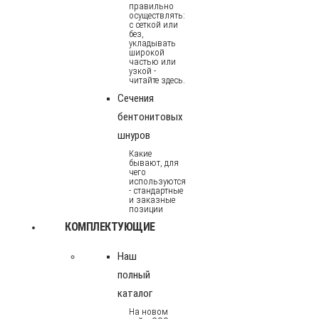
правильно
осуществлять:
с сеткой или
без,
укладывать
широкой
частью или
узкой -
читайте здесь.
Сечения
бентонитовых
шнуров
Какие
бывают, для
чего
используются
- стандартные
и заказные
позиции
КОМПЛЕКТУЮЩИЕ
Наш
полный
каталог
На новом