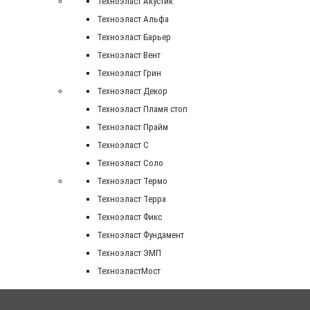
Техноэласт Акустик
Техноэласт Альфа
Техноэласт Барьер
Техноэласт Вент
Техноэласт Грин
Техноэласт Декор
Техноэласт Пламя стоп
Техноэласт Прайм
Техноэласт С
Техноэласт Соло
Техноэласт Термо
Техноэласт Терра
Техноэласт Фикс
Техноэласт Фундамент
Техноэласт ЭМП
ТехноэластМост