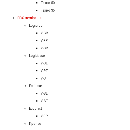
Техно 50
Техно 35
ПВХ мембраны
Logicroof
V-GR
V-RP
V-SR
Logicbase
V-SL
V-PT
V-ST
Ecobase
V-SL
V-ST
Ecoplast
V-RP
Прочее