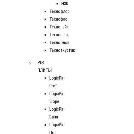
Н30
Технофлор
Технофас
Технолайт
Техновент
Техноблок
Техноакустик
PIR
ПЛИТЫ
LogicPir
Prof
LogicPir
Slope
LogicPir
Баня
LogicPir
Пол