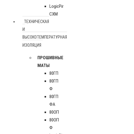
LogicPir
СХМ
ТЕХНИЧЕСКАЯ
И
ВЫСОКОТЕМПЕРАТУРНАЯ
ИЗОЛЯЦИЯ
ПРОШИВНЫЕ
МАТЫ
80ГП
80ГП
Ф
80ГП
ФА
80ОП
80ОП
Ф