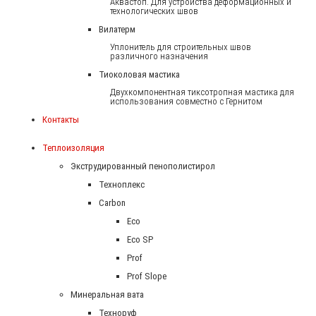
Аквастоп. Для устройства деформационных и
технологических швов
Вилатерм
Уплонитель для строительных швов
различного назначения
Тиоколовая мастика
Двухкомпонентная тиксотропная мастика для
использования совместно с Гернитом
Контакты
Теплоизоляция
Экструдированный пенополистирол
Техноплекс
Carbon
Eco
Eco SP
Prof
Prof Slope
Минеральная вата
Техноруф