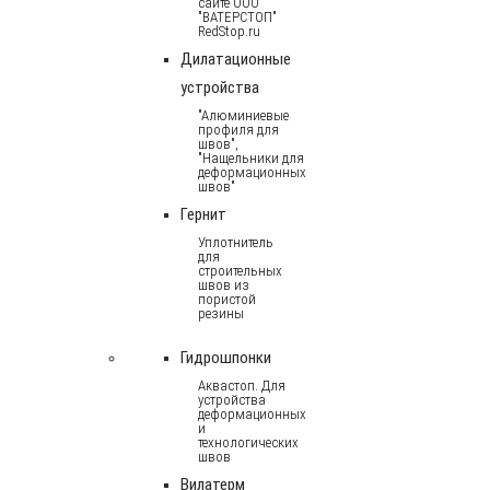
сайте ООО
"ВАТЕРСТОП"
RedStop.ru
Дилатационные
устройства
"Алюминиевые
профиля для
швов",
"Нащельники для
деформационных
швов"
Гернит
Уплотнитель
для
строительных
швов из
пористой
резины
Гидрошпонки
Аквастоп. Для
устройства
деформационных
и
технологических
швов
Вилатерм