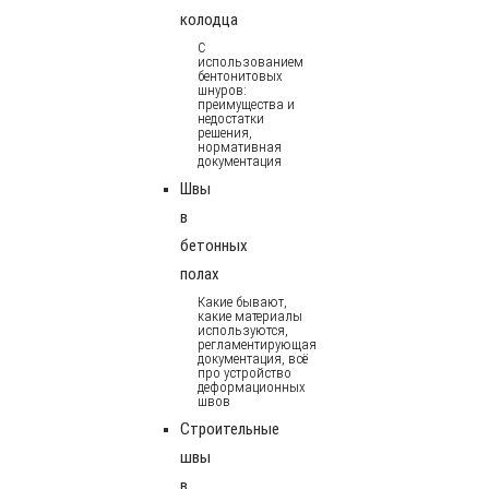
колодца
С
использованием
бентонитовых
шнуров:
преимущества и
недостатки
решения,
нормативная
документация
Швы
в
бетонных
полах
Какие бывают,
какие материалы
используются,
регламентирующая
документация, всё
про устройство
деформационных
швов
Строительные
швы
в