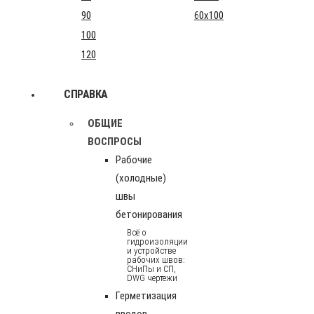
90
60x100
100
120
СПРАВКА
ОБЩИЕ
ВОСПРОСЫ
Рабочие
(холодные)
швы
бетонирования
Всё о
гидроизоляции
и устройстве
рабочих швов:
СНиПы и СП,
DWG чертежи
Герметизация
вводов