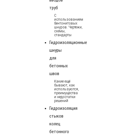
труб
С
использованием
бентонитовых
шнуров. Чертежи,
схемы,
стандарты
Гидроизоляционные
шнуры
для
бетонных
швов
Какие ещё
бывают, как
используются,
преимущества
и недостатки
решений
Гидроизоляция
стыков
колец
бетонного