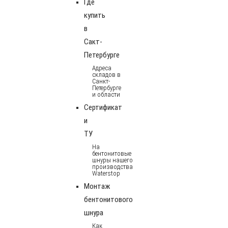
Где
купить
в
Сакт-
Петербурге
Адреса
складов в
Санкт-
Петербурге
и области
Сертификат
и
ТУ
На
бентонитовые
шнуры нашего
производства
Waterstop
Монтаж
бентонитового
шнура
Как