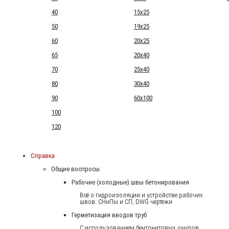
40
15x25
50
19x25
60
20x25
65
20x40
70
25x40
80
30x40
90
60x100
100
120
Справка
Общие воспросы
Рабочие (холодные) швы бетонирования
Всё о гидроизоляции и устройстве рабочих
швов: СНиПы и СП, DWG чертежи
Герметизация вводов труб
С использованием бентонитовых шнуров.