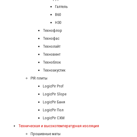
Галтель
В60
Н30
Технофлор
Технофас
Технолайт
Техновент
Техноблок
Техноакустик
PIR плиты
LogicPir Prof
LogicPir Slope
LogicPir Баня
LogicPir Пол
LogicPir СХМ
Техническая и высокотемпературная изоляция
Прошивные маты