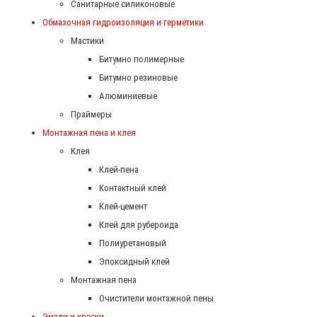
Санитарные силиконовые
Обмазочная гидроизоляция и герметики
Мастики
Битумно полимерные
Битумно резиновые
Алюминиевые
Праймеры
Монтажная пена и клея
Клея
Клей-пена
Контактный клей
Клей-цемент
Клей для рубероида
Полиуретановый
Эпоксидный клей
Монтажная пена
Очистители монтажной пены
Эмали и краски