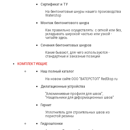
Сертификат и ТУ
На бентонитовые шнуры нашего производства
Waterstop
Монтаж бентонитового шнура
Как правильно осуществлять: с сеткой или без,
укладывать широкой частью или узкой -
читайте здесь.
Сечения бентонитовых шнуров
Какие бывают, для чего используются -
стандартные и заказные позиции
КОМПЛЕКТУЮЩИЕ
Наш полный каталог
На новом сайте ООО "ВАТЕРСТОП" RedStop.ru
Дилатационные устройства
"Алюминиевые профиля для швов",
"Нащельники для деформационных швов"
Гернит
Уплотнитель для строительных швов из
пористой резины
Гидрошпонки