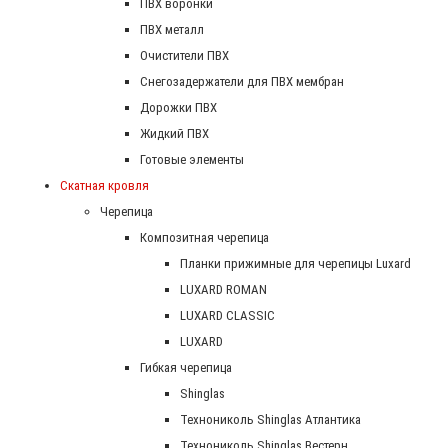
ПВХ воронки
ПВХ металл
Очистители ПВХ
Снегозадержатели для ПВХ мембран
Дорожки ПВХ
Жидкий ПВХ
Готовые элементы
Скатная кровля
Черепица
Композитная черепица
Планки прижимные для черепицы Luxard
LUXARD ROMAN
LUXARD CLASSIC
LUXARD
Гибкая черепица
Shinglas
Технониколь Shinglas Атлантика
Технониколь Shinglas Вестерн