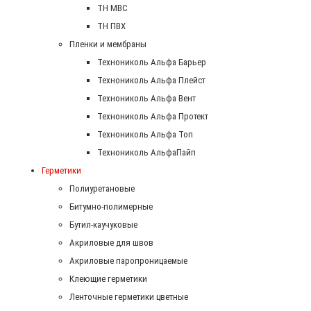
ТН МВС
ТН ПВХ
Пленки и мембраны
Технониколь Альфа Барьер
Технониколь Альфа Плейст
Технониколь Альфа Вент
Технониколь Альфа Протект
Технониколь Альфа Топ
Технониколь АльфаПайп
Герметики
Полиуретановые
Битумно-полимерные
Бутил-каучуковые
Акриловые для швов
Акриловые паропроницаемые
Клеющие герметики
Ленточные герметики цветные