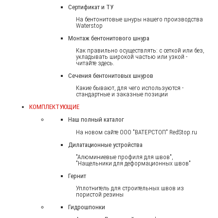
Сертификат и ТУ
На бентонитовые шнуры нашего производства
Waterstop
Монтаж бентонитового шнура
Как правильно осуществлять: с сеткой или без,
укладывать широкой частью или узкой -
читайте здесь.
Сечения бентонитовых шнуров
Какие бывают, для чего используются -
стандартные и заказные позиции
КОМПЛЕКТУЮЩИЕ
Наш полный каталог
На новом сайте ООО "ВАТЕРСТОП" RedStop.ru
Дилатационные устройства
"Алюминиевые профиля для швов",
"Нащельники для деформационных швов"
Гернит
Уплотнитель для строительных швов из
пористой резины
Гидрошпонки