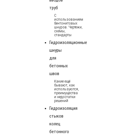
труб
С
использованием
бентонитовых
шнуров. Чертежи,
схемы,
стандарты
Гидроизоляционные
шнуры
для
бетонных
швов
Какие ещё
бывают, как
используются,
преимущества
и недостатки
решений
Гидроизоляция
стыков
колец
бетонного