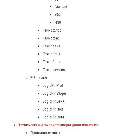
Галтель
В60
Н30
Технофлор
Технофас
Технолайт
Техновент
Техноблок
Техноакустик
PIR плиты
LogicPir Prof
LogicPir Slope
LogicPir Баня
LogicPir Пол
LogicPir СХМ
Техническая и высокотемпературная изоляция
Прошивные маты