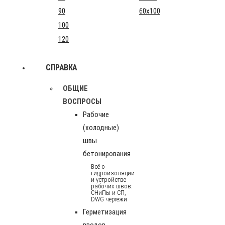
90
60x100
100
120
СПРАВКА
ОБЩИЕ
ВОСПРОСЫ
Рабочие
(холодные)
швы
бетонирования
Всё о
гидроизоляции
и устройстве
рабочих швов:
СНиПы и СП,
DWG чертежи
Герметизация
вводов