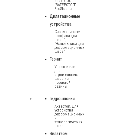
сайте ООО
"ВАТЕРСТОП"
RedStop.ru
Дилатационные
устройства
"Алюминиевые
профиля для
швов",
"Нащельники для
деформационных
швов"
Гернит
Уплотнитель
для
строительных
швов из
пористой
резины
Гидрошпонки
Аквастоп. Для
устройства
деформационных
и
технологических
швов
Вилатерм