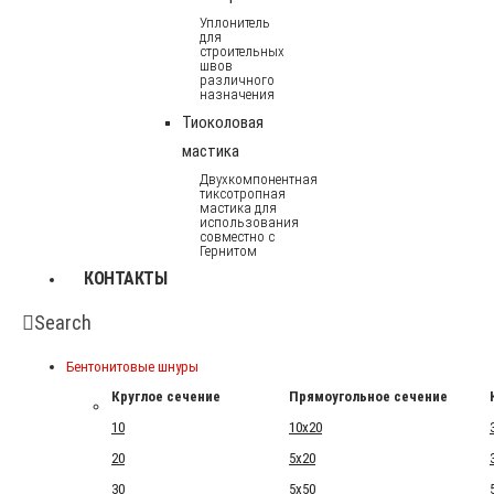
Уплонитель
для
строительных
швов
различного
назначения
Тиоколовая
мастика
Двухкомпонентная
тиксотропная
мастика для
использования
совместно с
Гернитом
КОНТАКТЫ
Search
Бентонитовые шнуры
Круглое сечение
Прямоугольное сечение
10
10x20
20
5x20
30
5x50