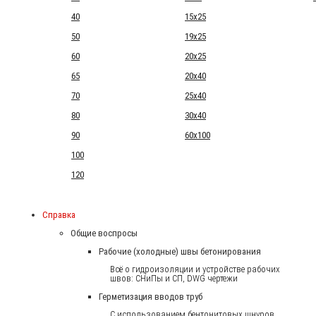
40
15x25
50
19x25
60
20x25
65
20x40
70
25x40
80
30x40
90
60x100
100
120
Справка
Общие воспросы
Рабочие (холодные) швы бетонирования
Всё о гидроизоляции и устройстве рабочих
швов: СНиПы и СП, DWG чертежи
Герметизация вводов труб
С использованием бентонитовых шнуров.