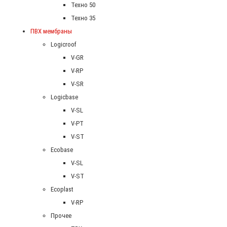
Техно 50
Техно 35
ПВХ мембраны
Logicroof
V-GR
V-RP
V-SR
Logicbase
V-SL
V-PT
V-ST
Ecobase
V-SL
V-ST
Ecoplast
V-RP
Прочее