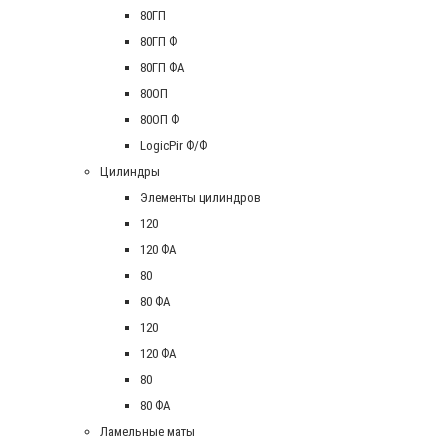
80ГП
80ГП Ф
80ГП ФА
80ОП
80ОП Ф
LogicPir Ф/Ф
Цилиндры
Элементы цилиндров
120
120 ФА
80
80 ФА
120
120 ФА
80
80 ФА
Ламельные маты