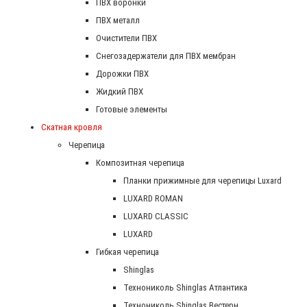
ПВХ воронки
ПВХ металл
Очистители ПВХ
Снегозадержатели для ПВХ мембран
Дорожки ПВХ
Жидкий ПВХ
Готовые элементы
Скатная кровля
Черепица
Композитная черепица
Планки прижимные для черепицы Luxard
LUXARD ROMAN
LUXARD CLASSIC
LUXARD
Гибкая черепица
Shinglas
Технониколь Shinglas Атлантика
Технониколь Shinglas Вестерн