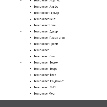
Техноэласт Акустик
Техноэласт Альфа
Техноэласт Барьер
Техноэласт Вент
Техноэласт Грин
Техноэласт Декор
Техноэласт Пламя стоп
Техноэласт Прайм
Техноэласт С
Техноэласт Соло
Техноэласт Термо
Техноэласт Терра
Техноэласт Фикс
Техноэласт Фундамент
Техноэласт ЭМП
ТехноэластМост