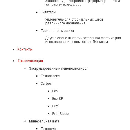
Аквастоп. Для устройства деформационных и
технологических швов
Вилатерм
Уплонитель для строительных швов
различного назначения
Тиоколовая мастика
Двухкомпонентная тиксотропная мастика для
использования совместно с Гернитом
Контакты
Теплоизоляция
Экструдированный пенополистирол
Техноплекс
Carbon
Eco
Eco SP
Prof
Prof Slope
Минеральная вата
Техноруф