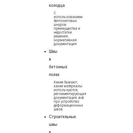
колодца
С
использованием
бентонитовых
шнуров:
преимущества и
недостатки
решения,
нормативная
документация
Швы
в
бетонных
полах
Какие бывают,
какие материалы
используются,
регламентирующая
документация, всё
про устройство
деформационных
швов
Строительные
швы
в