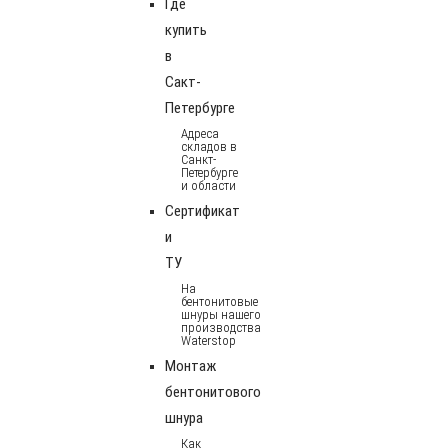
Где
купить
в
Сакт-
Петербурге
Адреса
складов в
Санкт-
Петербурге
и области
Сертификат
и
ТУ
На
бентонитовые
шнуры нашего
производства
Waterstop
Монтаж
бентонитового
шнура
Как