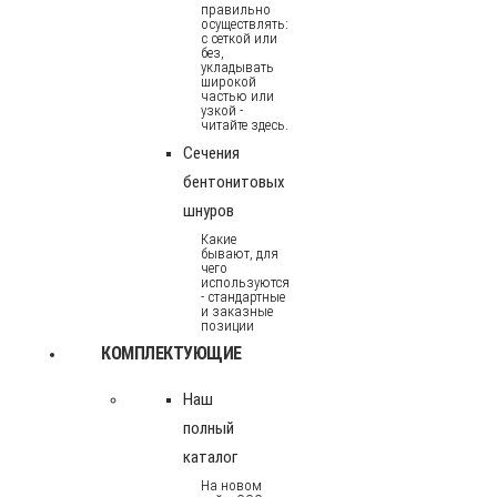
правильно
осуществлять:
с сеткой или
без,
укладывать
широкой
частью или
узкой -
читайте здесь.
Сечения
бентонитовых
шнуров
Какие
бывают, для
чего
используются
- стандартные
и заказные
позиции
КОМПЛЕКТУЮЩИЕ
Наш
полный
каталог
На новом