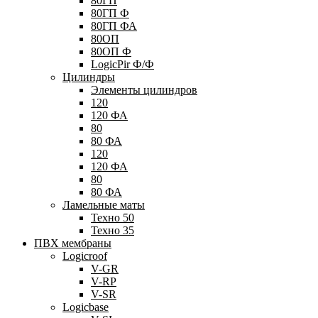
80ГП
80ГП Ф
80ГП ФА
80ОП
80ОП Ф
LogicPir Ф/Ф
Цилиндры
Элементы цилиндров
120
120 ФА
80
80 ФА
120
120 ФА
80
80 ФА
Ламельные маты
Техно 50
Техно 35
ПВХ мембраны
Logicroof
V-GR
V-RP
V-SR
Logicbase