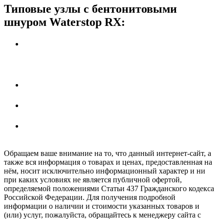
Типовые узлы с бентонитовыми
шнуром Waterstop RX:
УЗЛЫ PDF/DWG Герметизация технологических
швов бетонирования
(гидростатическое/
гидродинамическое давление, "стена-плита",
"плита-плита" и т.д.)
УЗЛЫ PDF/DWG: Герметизация швов секций
бетонного пола
/ фундаментной плиты
УЗЛЫ PDF/DWG: Герметизация вводов
инженерных коммуникаций и труб
УЗЕЛ DWG/PDF: Герметизация сопряжения Н-
образной колонны с опалубочными системами
Обращаем ваше внимание на то, что данный интернет-сайт, а
также вся информация о товарах и ценах, предоставленная на
нём, носит исключительно информационный характер и ни
при каких условиях не является публичной офертой,
определяемой положениями Статьи 437 Гражданского кодекса
Российской Федерации. Для получения подробной
информации о наличии и стоимости указанных товаров и
(или) услуг, пожалуйста, обращайтесь к менеджеру сайта с