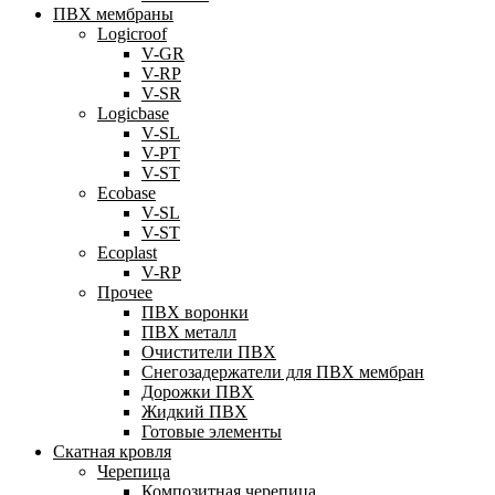
ПВХ мембраны
Logicroof
V-GR
V-RP
V-SR
Logicbase
V-SL
V-PT
V-ST
Ecobase
V-SL
V-ST
Ecoplast
V-RP
Прочее
ПВХ воронки
ПВХ металл
Очистители ПВХ
Снегозадержатели для ПВХ мембран
Дорожки ПВХ
Жидкий ПВХ
Готовые элементы
Скатная кровля
Черепица
Композитная черепица