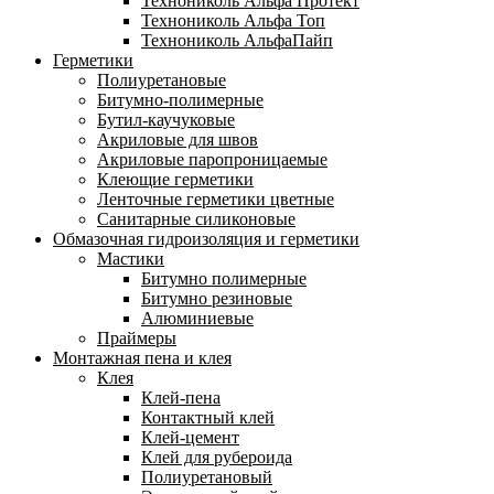
Технониколь Альфа Протект
Технониколь Альфа Топ
Технониколь АльфаПайп
Герметики
Полиуретановые
Битумно-полимерные
Бутил-каучуковые
Акриловые для швов
Акриловые паропроницаемые
Клеющие герметики
Ленточные герметики цветные
Санитарные силиконовые
Обмазочная гидроизоляция и герметики
Мастики
Битумно полимерные
Битумно резиновые
Алюминиевые
Праймеры
Монтажная пена и клея
Клея
Клей-пена
Контактный клей
Клей-цемент
Клей для рубероида
Полиуретановый