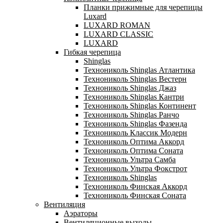
Планки прижимные для черепицы
Luxard
LUXARD ROMAN
LUXARD CLASSIC
LUXARD
Гибкая черепица
Shinglas
Технониколь Shinglas Атлантика
Технониколь Shinglas Вестерн
Технониколь Shinglas Джаз
Технониколь Shinglas Кантри
Технониколь Shinglas Континент
Технониколь Shinglas Ранчо
Технониколь Shinglas Фазенда
Технониколь Классик Модерн
Технониколь Оптима Аккорд
Технониколь Оптима Соната
Технониколь Ультра Самба
Технониколь Ультра Фокстрот
Технониколь Shinglas
Технониколь Финская Аккорд
Технониколь Финская Соната
Вентиляция
Аэраторы
Вентиляционные выходы