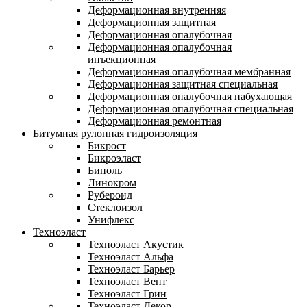
Деформационная внутренняя
Деформационная защитная
Деформационная опалубочная
Деформационная опалубочная
инъекционная
Деформационная опалубочная мембранная
Деформационная защитная специальная
Деформационная опалубочная набухающая
Деформационная опалубочная специальная
Деформационная ремонтная
Битумная рулонная гидроизоляция
Бикрост
Бикроэласт
Биполь
Линокром
Рубероид
Стеклоизол
Унифлекс
Техноэласт
Техноэласт Акустик
Техноэласт Альфа
Техноэласт Барьер
Техноэласт Вент
Техноэласт Грин
Техноэласт Декор