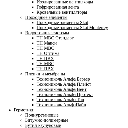
Изолированные вентвыходы
Гофрированная лента
Кровельные вентиляторы
Проходные элементы
Проходные элементы Skat
Проходные элементы Skat Monterrey
Водосточные системы
TH MBC Стандарт
TH Макси
TH МВС
TH Оптима
TH ПВХ
ТН МВС
ТН ПВХ
Пленки и мембраны
Технониколь Альфа Барьер
Технониколь Альфа Плейст
Технониколь Альфа Вент
Технониколь Альфа Протект
Технониколь Альфа Топ
Технониколь АльфаПайп
Герметики
Полиуретановые
Битумно-полимерные
Бутил-каучуковые