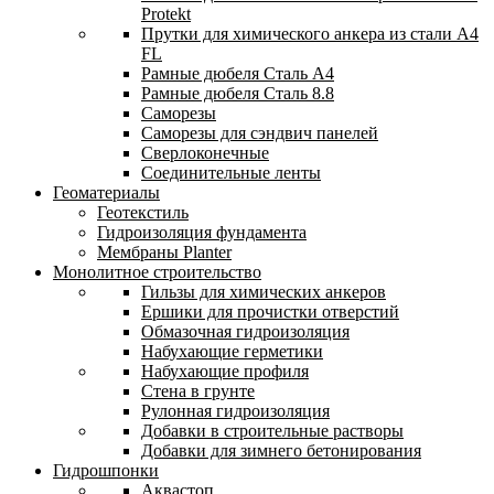
Protekt
Прутки для химического анкера из стали А4
FL
Рамные дюбеля Сталь A4
Рамные дюбеля Сталь 8.8
Саморезы
Саморезы для сэндвич панелей
Сверлоконечные
Соединительные ленты
Геоматериалы
Геотекстиль
Гидроизоляция фундамента
Мембраны Planter
Монолитное строительство
Гильзы для химических анкеров
Ершики для прочистки отверстий
Обмазочная гидроизоляция
Набухающие герметики
Набухающие профиля
Стена в грунте
Рулонная гидроизоляция
Добавки в строительные растворы
Добавки для зимнего бетонирования
Гидрошпонки
Аквастоп