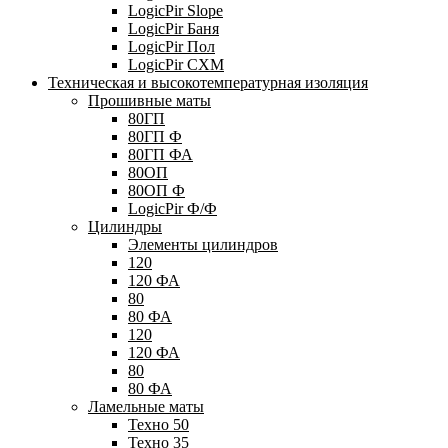
LogicPir Slope
LogicPir Баня
LogicPir Пол
LogicPir СХМ
Техническая и высокотемпературная изоляция
Прошивные маты
80ГП
80ГП Ф
80ГП ФА
80ОП
80ОП Ф
LogicPir Ф/Ф
Цилиндры
Элементы цилиндров
120
120 ФА
80
80 ФА
120
120 ФА
80
80 ФА
Ламельные маты
Техно 50
Техно 35