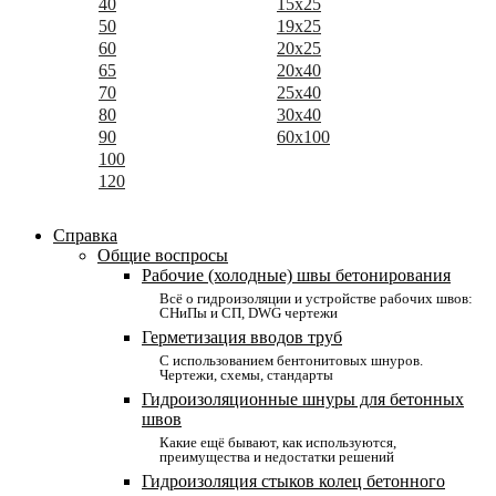
40
15x25
50
19x25
60
20x25
65
20x40
70
25x40
80
30x40
90
60x100
100
120
Справка
Общие воспросы
Рабочие (холодные) швы бетонирования
Всё о гидроизоляции и устройстве рабочих швов:
СНиПы и СП, DWG чертежи
Герметизация вводов труб
С использованием бентонитовых шнуров.
Чертежи, схемы, стандарты
Гидроизоляционные шнуры для бетонных
швов
Какие ещё бывают, как используются,
преимущества и недостатки решений
Гидроизоляция стыков колец бетонного