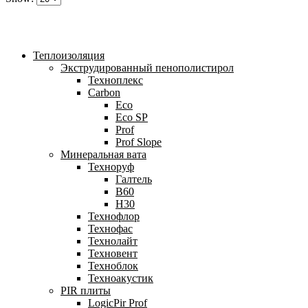
Теплоизоляция
Экструдированный пенополистирол
Техноплекс
Carbon
Eco
Eco SP
Prof
Prof Slope
Минеральная вата
Техноруф
Галтель
В60
Н30
Технофлор
Технофас
Технолайт
Техновент
Техноблок
Техноакустик
PIR плиты
LogicPir Prof