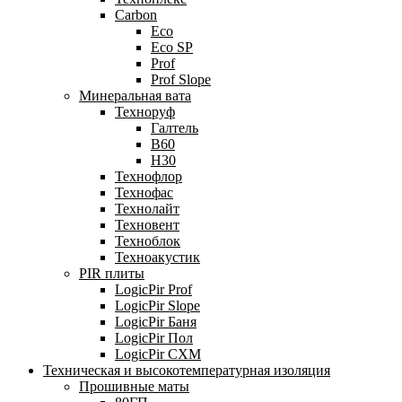
Carbon
Eco
Eco SP
Prof
Prof Slope
Минеральная вата
Техноруф
Галтель
В60
Н30
Технофлор
Технофас
Технолайт
Техновент
Техноблок
Техноакустик
PIR плиты
LogicPir Prof
LogicPir Slope
LogicPir Баня
LogicPir Пол
LogicPir СХМ
Техническая и высокотемпературная изоляция
Прошивные маты