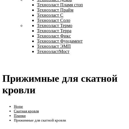
Техноэласт Пламя стоп
Техноэласт Прайм
Техноэласт С
Техноэласт Соло
Техноэласт Термо
Техноэласт Терра
Техноэласт Фикс
Техноэласт Фундамент
Техноэласт ЭМП
ТехноэластМост
Прижимные для скатной
кровли
Home
Скатная кровля
Планки
Прижимные для скатной кровли