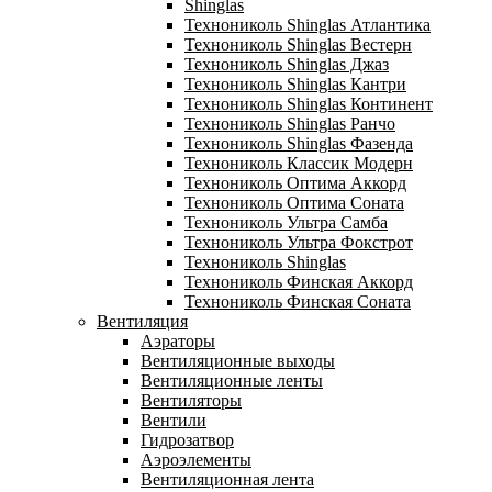
Shinglas
Технониколь Shinglas Атлантика
Технониколь Shinglas Вестерн
Технониколь Shinglas Джаз
Технониколь Shinglas Кантри
Технониколь Shinglas Континент
Технониколь Shinglas Ранчо
Технониколь Shinglas Фазенда
Технониколь Классик Модерн
Технониколь Оптима Аккорд
Технониколь Оптима Соната
Технониколь Ультра Самба
Технониколь Ультра Фокстрот
Технониколь Shinglas
Технониколь Финская Аккорд
Технониколь Финская Соната
Вентиляция
Аэраторы
Вентиляционные выходы
Вентиляционные ленты
Вентиляторы
Вентили
Гидрозатвор
Аэроэлементы
Вентиляционная лента