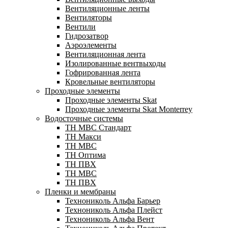
Вентиляционные ленты
Вентиляторы
Вентили
Гидрозатвор
Аэроэлементы
Вентиляционная лента
Изолированные вентвыходы
Гофрированная лента
Кровельные вентиляторы
Проходные элементы
Проходные элементы Skat
Проходные элементы Skat Monterrey
Водосточные системы
TH MBC Стандарт
TH Макси
TH МВС
TH Оптима
TH ПВХ
ТН МВС
ТН ПВХ
Пленки и мембраны
Технониколь Альфа Барьер
Технониколь Альфа Плейст
Технониколь Альфа Вент