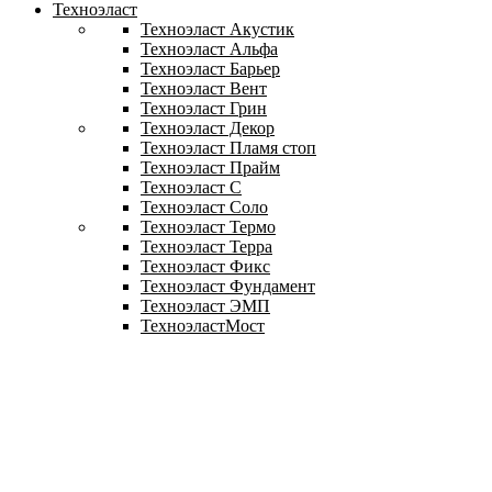
Техноэласт
Техноэласт Акустик
Техноэласт Альфа
Техноэласт Барьер
Техноэласт Вент
Техноэласт Грин
Техноэласт Декор
Техноэласт Пламя стоп
Техноэласт Прайм
Техноэласт С
Техноэласт Соло
Техноэласт Термо
Техноэласт Терра
Техноэласт Фикс
Техноэласт Фундамент
Техноэласт ЭМП
ТехноэластМост