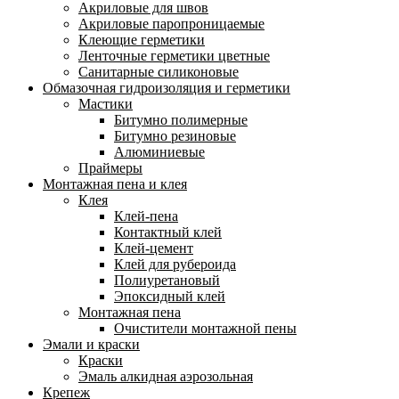
Акриловые для швов
Акриловые паропроницаемые
Клеющие герметики
Ленточные герметики цветные
Санитарные силиконовые
Обмазочная гидроизоляция и герметики
Мастики
Битумно полимерные
Битумно резиновые
Алюминиевые
Праймеры
Монтажная пена и клея
Клея
Клей-пена
Контактный клей
Клей-цемент
Клей для рубероида
Полиуретановый
Эпоксидный клей
Монтажная пена
Очистители монтажной пены
Эмали и краски
Краски
Эмаль алкидная аэрозольная
Крепеж