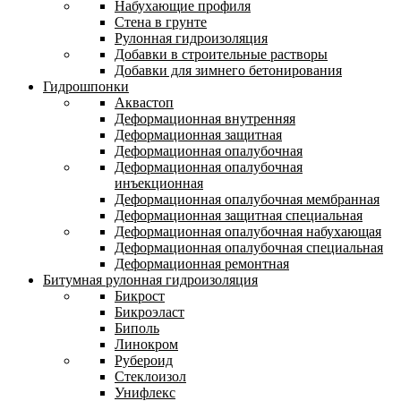
Набухающие профиля
Стена в грунте
Рулонная гидроизоляция
Добавки в строительные растворы
Добавки для зимнего бетонирования
Гидрошпонки
Аквастоп
Деформационная внутренняя
Деформационная защитная
Деформационная опалубочная
Деформационная опалубочная
инъекционная
Деформационная опалубочная мембранная
Деформационная защитная специальная
Деформационная опалубочная набухающая
Деформационная опалубочная специальная
Деформационная ремонтная
Битумная рулонная гидроизоляция
Бикрост
Бикроэласт
Биполь
Линокром
Рубероид
Стеклоизол
Унифлекс