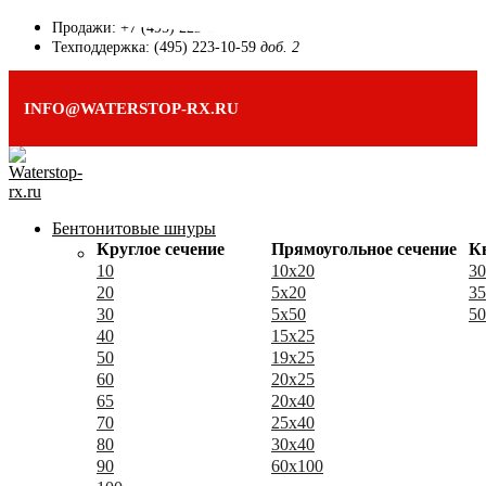
Продажи: +7 (495) 223-10-59
Техподдержка: (495) 223-10-59
доб. 2
INFO@WATERSTOP-RX.RU
Бентонитовые шнуры
Круглое сечение
Прямоугольное сечение
К
10
10x20
30
20
5x20
35
30
5x50
50
40
15x25
50
19x25
60
20x25
65
20x40
70
25x40
80
30x40
90
60x100