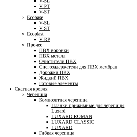
V-SL
V-PT
V-ST
Ecobase
V-SL
V-ST
Ecoplast
V-RP
Прочее
ПВХ воронки
ПВХ металл
Очистители ПВХ
Снегозадержатели для ПВХ мембран
Дорожки ПВХ
Жидкий ПВХ
Готовые элементы
Скатная кровля
Черепица
Композитная черепица
Планки прижимные для черепицы
Luxard
LUXARD ROMAN
LUXARD CLASSIC
LUXARD
Гибкая черепица