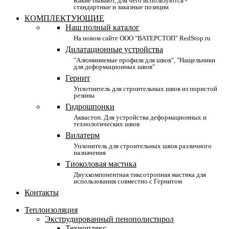
Какие бывают, для чего используются -
стандартные и заказные позиции
КОМПЛЕКТУЮЩИЕ
Наш полный каталог
На новом сайте ООО "ВАТЕРСТОП" RedStop.ru
Дилатационные устройства
"Алюминиевые профиля для швов", "Нащельники
для деформационных швов"
Гернит
Уплотнитель для строительных швов из пористой
резины
Гидрошпонки
Аквастоп. Для устройства деформационных и
технологических швов
Вилатерм
Уплонитель для строительных швов различного
назначения
Тиоколовая мастика
Двухкомпонентная тиксотропная мастика для
использования совместно с Гернитом
Контакты
Теплоизоляция
Экструдированный пенополистирол
Техноплекс