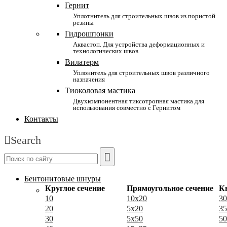
Гернит
Уплотнитель для строительных швов из пористой
резины
Гидрошпонки
Аквастоп. Для устройства деформационных и
технологических швов
Вилатерм
Уплонитель для строительных швов различного
назначения
Тиоколовая мастика
Двухкомпонентная тиксотропная мастика для
использования совместно с Гернитом
Контакты
Search
Бентонитовые шнуры
Круглое сечение
Прямоугольное сечение
К
10
10x20
30
20
5x20
35
30
5x50
50