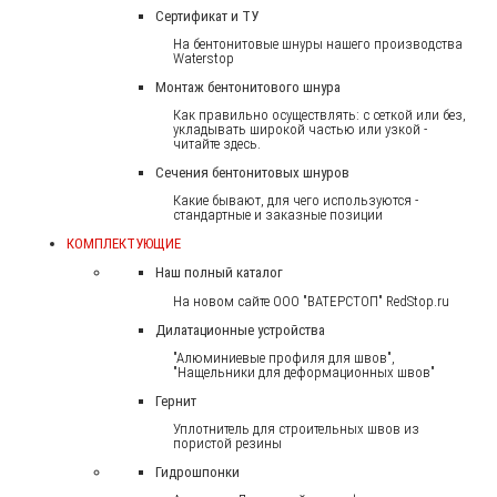
Сертификат и ТУ
На бентонитовые шнуры нашего производства
Waterstop
Монтаж бентонитового шнура
Как правильно осуществлять: с сеткой или без,
укладывать широкой частью или узкой -
читайте здесь.
Сечения бентонитовых шнуров
Какие бывают, для чего используются -
стандартные и заказные позиции
КОМПЛЕКТУЮЩИЕ
Наш полный каталог
На новом сайте ООО "ВАТЕРСТОП" RedStop.ru
Дилатационные устройства
"Алюминиевые профиля для швов",
"Нащельники для деформационных швов"
Гернит
Уплотнитель для строительных швов из
пористой резины
Гидрошпонки