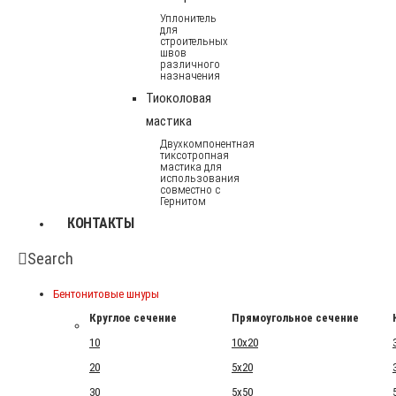
Уплонитель
для
строительных
швов
различного
назначения
Тиоколовая
мастика
Двухкомпонентная
тиксотропная
мастика для
использования
совместно с
Гернитом
КОНТАКТЫ
Search
Бентонитовые шнуры
Круглое сечение
Прямоугольное сечение
10
10x20
20
5x20
30
5x50