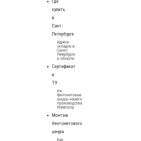
Где
купить
в
Сакт-
Петербурге
Адреса
складов в
Санкт-
Петербурге
и области
Сертификат
и
ТУ
На
бентонитовые
шнуры нашего
производства
Waterstop
Монтаж
бентонитового
шнура
Как