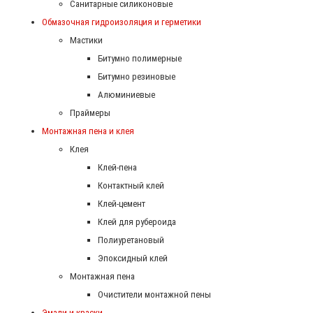
Санитарные силиконовые
Обмазочная гидроизоляция и герметики
Мастики
Битумно полимерные
Битумно резиновые
Алюминиевые
Праймеры
Монтажная пена и клея
Клея
Клей-пена
Контактный клей
Клей-цемент
Клей для рубероида
Полиуретановый
Эпоксидный клей
Монтажная пена
Очистители монтажной пены
Эмали и краски