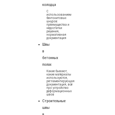
колодца
С
использованием
бентонитовых
шнуров:
преимущества и
недостатки
решения,
нормативная
документация
Швы
в
бетонных
полах
Какие бывают,
какие материалы
используются,
регламентирующая
документация, всё
про устройство
деформационных
швов
Строительные
швы
в