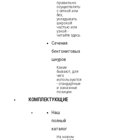
правильно
осуществлять:
с сеткой или
без,
укладывать
широкой
частью или
узкой -
читайте здесь.
Сечения
бентонитовых
шнуров
Какие
бывают, для
чего
используются
- стандартные
и заказные
позиции
КОМПЛЕКТУЮЩИЕ
Наш
полный
каталог
На новом