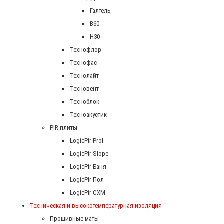
Галтель
В60
Н30
Технофлор
Технофас
Технолайт
Техновент
Техноблок
Техноакустик
PIR плиты
LogicPir Prof
LogicPir Slope
LogicPir Баня
LogicPir Пол
LogicPir СХМ
Техническая и высокотемпературная изоляция
Прошивные маты