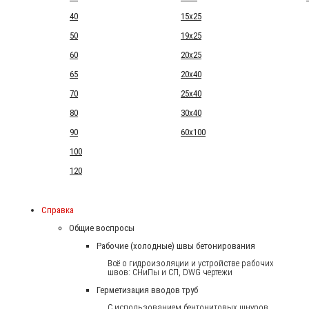
40
15x25
50
19x25
60
20x25
65
20x40
70
25x40
80
30x40
90
60x100
100
120
Справка
Общие воспросы
Рабочие (холодные) швы бетонирования
Всё о гидроизоляции и устройстве рабочих
швов: СНиПы и СП, DWG чертежи
Герметизация вводов труб
С использованием бентонитовых шнуров.