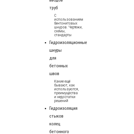
труб
С
использованием
бентонитовых
шнуров. Чертежи,
схемы,
стандарты
Гидроизоляционные
шнуры
для
бетонных
швов
Какие ещё
бывают, как
используются,
преимущества
и недостатки
решений
Гидроизоляция
стыков
колец
бетонного