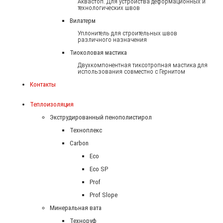
Аквастоп. Для устройства деформационных и
технологических швов
Вилатерм
Уплонитель для строительных швов
различного назначения
Тиоколовая мастика
Двухкомпонентная тиксотропная мастика для
использования совместно с Гернитом
Контакты
Теплоизоляция
Экструдированный пенополистирол
Техноплекс
Carbon
Eco
Eco SP
Prof
Prof Slope
Минеральная вата
Техноруф