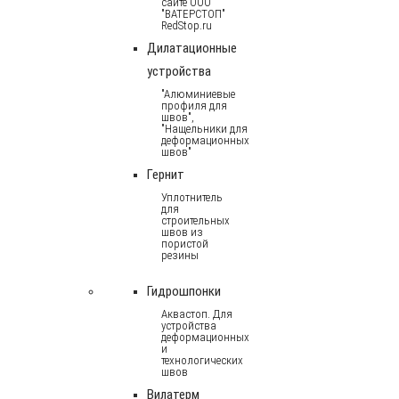
сайте ООО
"ВАТЕРСТОП"
RedStop.ru
Дилатационные
устройства
"Алюминиевые
профиля для
швов",
"Нащельники для
деформационных
швов"
Гернит
Уплотнитель
для
строительных
швов из
пористой
резины
Гидрошпонки
Аквастоп. Для
устройства
деформационных
и
технологических
швов
Вилатерм