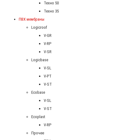
Техно 50
Техно 35
ПВХ мембраны
Logicroof
V-GR
V-RP
V-SR
Logicbase
V-SL
V-PT
V-ST
Ecobase
V-SL
V-ST
Ecoplast
V-RP
Прочее