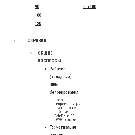
90
60x100
100
120
СПРАВКА
ОБЩИЕ
ВОСПРОСЫ
Рабочие
(холодные)
швы
бетонирования
Всё о
гидроизоляции
и устройстве
рабочих швов:
СНиПы и СП,
DWG чертежи
Герметизация
вводов