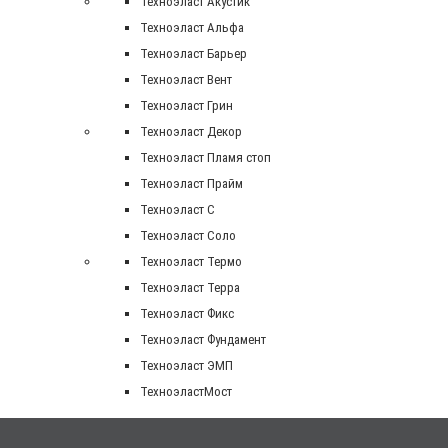
Техноэласт Акустик
Техноэласт Альфа
Техноэласт Барьер
Техноэласт Вент
Техноэласт Грин
Техноэласт Декор
Техноэласт Пламя стоп
Техноэласт Прайм
Техноэласт С
Техноэласт Соло
Техноэласт Термо
Техноэласт Терра
Техноэласт Фикс
Техноэласт Фундамент
Техноэласт ЭМП
ТехноэластМост