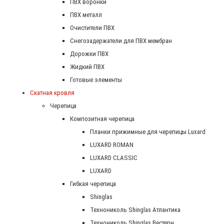
ПВХ воронки
ПВХ металл
Очистители ПВХ
Снегозадержатели для ПВХ мембран
Дорожки ПВХ
Жидкий ПВХ
Готовые элементы
Скатная кровля
Черепица
Композитная черепица
Планки прижимные для черепицы Luxard
LUXARD ROMAN
LUXARD CLASSIC
LUXARD
Гибкая черепица
Shinglas
Технониколь Shinglas Атлантика
Технониколь Shinglas Вестерн