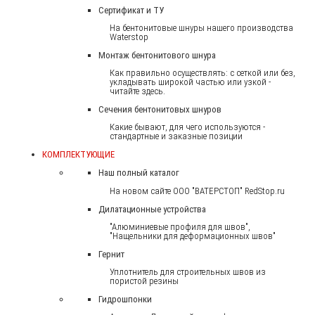
Сертификат и ТУ
На бентонитовые шнуры нашего производства
Waterstop
Монтаж бентонитового шнура
Как правильно осуществлять: с сеткой или без,
укладывать широкой частью или узкой -
читайте здесь.
Сечения бентонитовых шнуров
Какие бывают, для чего используются -
стандартные и заказные позиции
КОМПЛЕКТУЮЩИЕ
Наш полный каталог
На новом сайте ООО "ВАТЕРСТОП" RedStop.ru
Дилатационные устройства
"Алюминиевые профиля для швов",
"Нащельники для деформационных швов"
Гернит
Уплотнитель для строительных швов из
пористой резины
Гидрошпонки