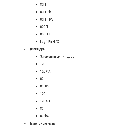
80ГП
80ГП Ф
80ГП ФА
80ОП
80ОП Ф
LogicPir Ф/Ф
Цилиндры
Элементы цилиндров
120
120 ФА
80
80 ФА
120
120 ФА
80
80 ФА
Ламельные маты