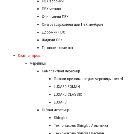
ПВХ воронки
ПВХ металл
Очистители ПВХ
Снегозадержатели для ПВХ мембран
Дорожки ПВХ
Жидкий ПВХ
Готовые элементы
Скатная кровля
Черепица
Композитная черепица
Планки прижимные для черепицы Luxard
LUXARD ROMAN
LUXARD CLASSIC
LUXARD
Гибкая черепица
Shinglas
Технониколь Shinglas Атлантика
Технониколь Shinglas Вестерн