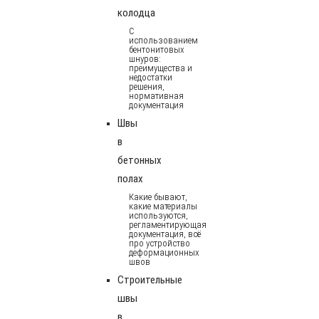
колодца
С
использованием
бентонитовых
шнуров:
преимущества и
недостатки
решения,
нормативная
документация
Швы
в
бетонных
полах
Какие бывают,
какие материалы
используются,
регламентирующая
документация, всё
про устройство
деформационных
швов
Строительные
швы
в