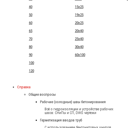
40
15x25
50
19x25
60
20x25
65
20x40
70
25x40
80
30x40
90
60x100
100
120
Справка
Общие воспросы
Рабочие (холодные) швы бетонирования
Всё о гидроизоляции и устройстве рабочих
швов: СНиПы и СП, DWG чертежи
Герметизация вводов труб
С использованием бентонитовых шнуров.