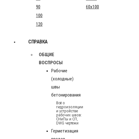
90
60x100
100
120
СПРАВКА
ОБЩИЕ
ВОСПРОСЫ
Рабочие
(холодные)
швы
бетонирования
Всё о
гидроизоляции
и устройстве
рабочих швов:
СНиПы и СП,
DWG чертежи
Герметизация
вводов