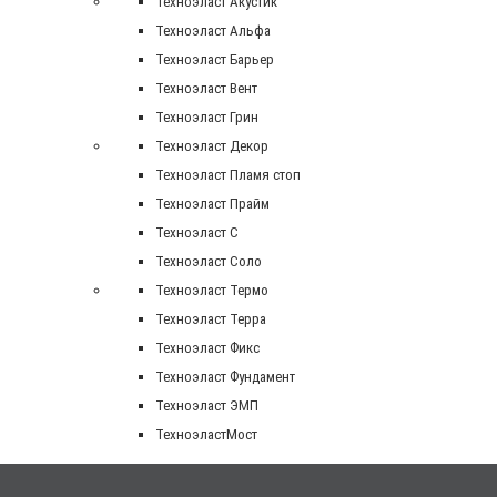
Техноэласт Акустик
Техноэласт Альфа
Техноэласт Барьер
Техноэласт Вент
Техноэласт Грин
Техноэласт Декор
Техноэласт Пламя стоп
Техноэласт Прайм
Техноэласт С
Техноэласт Соло
Техноэласт Термо
Техноэласт Терра
Техноэласт Фикс
Техноэласт Фундамент
Техноэласт ЭМП
ТехноэластМост