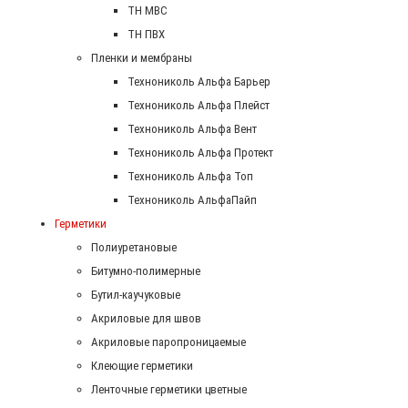
ТН МВС
ТН ПВХ
Пленки и мембраны
Технониколь Альфа Барьер
Технониколь Альфа Плейст
Технониколь Альфа Вент
Технониколь Альфа Протект
Технониколь Альфа Топ
Технониколь АльфаПайп
Герметики
Полиуретановые
Битумно-полимерные
Бутил-каучуковые
Акриловые для швов
Акриловые паропроницаемые
Клеющие герметики
Ленточные герметики цветные