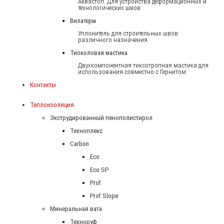
Аквастоп. Для устройства деформационных и
технологических швов
Вилатерм
Уплонитель для строительных швов
различного назначения
Тиоколовая мастика
Двухкомпонентная тиксотропная мастика для
использования совместно с Гернитом
Контакты
Теплоизоляция
Экструдированный пенополистирол
Техноплекс
Carbon
Eco
Eco SP
Prof
Prof Slope
Минеральная вата
Техноруф