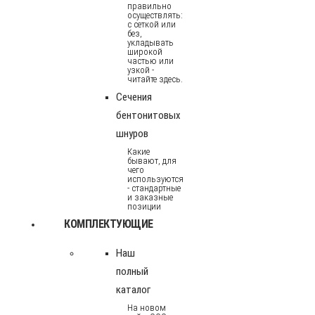
правильно
осуществлять:
с сеткой или
без,
укладывать
широкой
частью или
узкой -
читайте здесь.
Сечения
бентонитовых
шнуров
Какие
бывают, для
чего
используются
- стандартные
и заказные
позиции
КОМПЛЕКТУЮЩИЕ
Наш
полный
каталог
На новом