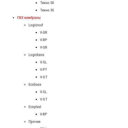
Техно 50
Техно 35
ПВХ мембраны
Logicroof
V-GR
V-RP
V-SR
Logicbase
V-SL
V-PT
V-ST
Ecobase
V-SL
V-ST
Ecoplast
V-RP
Прочее