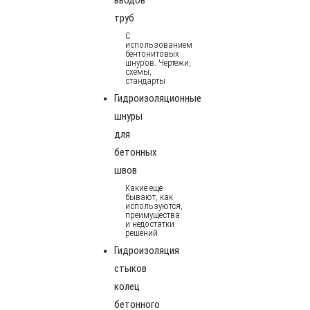
труб
С
использованием
бентонитовых
шнуров. Чертежи,
схемы,
стандарты
Гидроизоляционные
шнуры
для
бетонных
швов
Какие ещё
бывают, как
используются,
преимущества
и недостатки
решений
Гидроизоляция
стыков
колец
бетонного