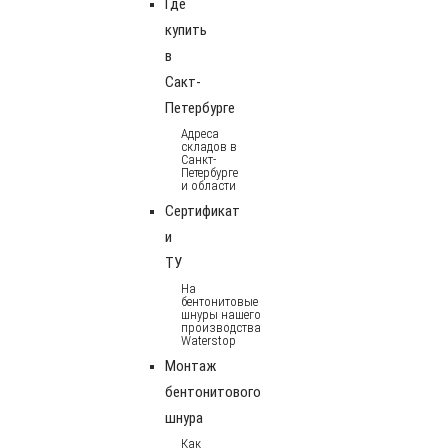
Где
купить
в
Сакт-
Петербурге
Адреса
складов в
Санкт-
Петербурге
и области
Сертификат
и
ТУ
На
бентонитовые
шнуры нашего
производства
Waterstop
Монтаж
бентонитового
шнура
Как