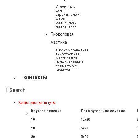
Уплонитель
для
строительных
швов
различного
назначения
Тиоколовая
мастика
Двухкомпонентная
тиксотропная
мастика для
использования
совместно с
Гернитом
КОНТАКТЫ
Search
Бентонитовые шнуры
Круглое сечение
Прямоугольное сечение
10
10x20
20
5x20
30
5x50