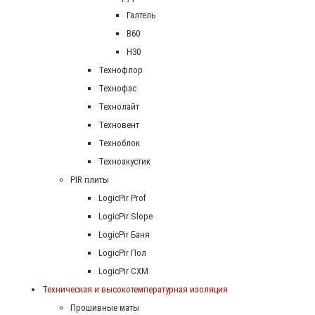
Галтель
В60
Н30
Технофлор
Технофас
Технолайт
Техновент
Техноблок
Техноакустик
PIR плиты
LogicPir Prof
LogicPir Slope
LogicPir Баня
LogicPir Пол
LogicPir СХМ
Техническая и высокотемпературная изоляция
Прошивные маты