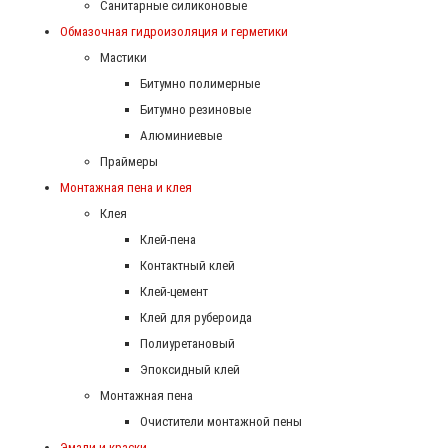
Санитарные силиконовые
Обмазочная гидроизоляция и герметики
Мастики
Битумно полимерные
Битумно резиновые
Алюминиевые
Праймеры
Монтажная пена и клея
Клея
Клей-пена
Контактный клей
Клей-цемент
Клей для рубероида
Полиуретановый
Эпоксидный клей
Монтажная пена
Очистители монтажной пены
Эмали и краски