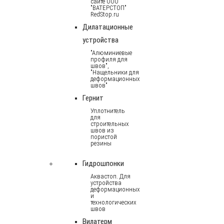
сайте ООО
"ВАТЕРСТОП"
RedStop.ru
Дилатационные
устройства
"Алюминиевые
профиля для
швов",
"Нащельники для
деформационных
швов"
Гернит
Уплотнитель
для
строительных
швов из
пористой
резины
Гидрошпонки
Аквастоп. Для
устройства
деформационных
и
технологических
швов
Вилатерм