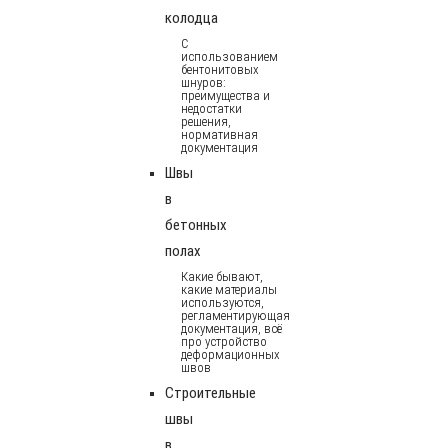
колодца
С
использованием
бентонитовых
шнуров:
преимущества и
недостатки
решения,
нормативная
документация
Швы
в
бетонных
полах
Какие бывают,
какие материалы
используются,
регламентирующая
документация, всё
про устройство
деформационных
швов
Строительные
швы
в