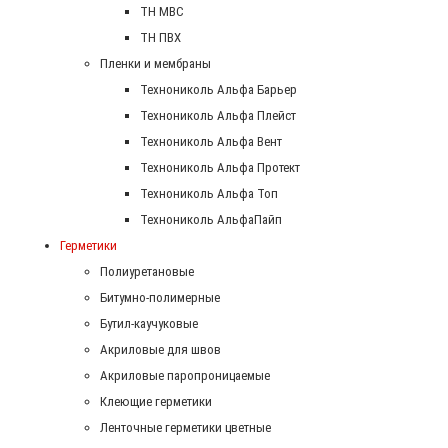
ТН МВС
ТН ПВХ
Пленки и мембраны
Технониколь Альфа Барьер
Технониколь Альфа Плейст
Технониколь Альфа Вент
Технониколь Альфа Протект
Технониколь Альфа Топ
Технониколь АльфаПайп
Герметики
Полиуретановые
Битумно-полимерные
Бутил-каучуковые
Акриловые для швов
Акриловые паропроницаемые
Клеющие герметики
Ленточные герметики цветные