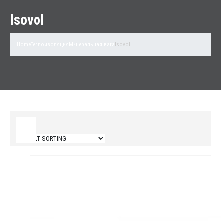
Isovol
Home
Теплоизоляция
Минеральная вата
Isovol
Filter