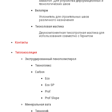
Аквастоп. Для устройства деформационных и
технологических швов
Вилатерм
Уплонитель для строительных швов
различного назначения
Тиоколовая мастика
Двухкомпонентная тиксотропная мастика для
использования совместно с Гернитом
Контакты
Теплоизоляция
Экструдированный пенополистирол
Техноплекс
Carbon
Eco
Eco SP
Prof
Prof Slope
Минеральная вата
Техноруф