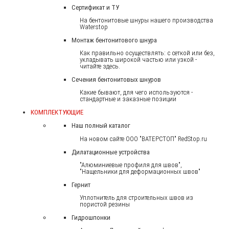
Сертификат и ТУ
На бентонитовые шнуры нашего производства
Waterstop
Монтаж бентонитового шнура
Как правильно осуществлять: с сеткой или без,
укладывать широкой частью или узкой -
читайте здесь.
Сечения бентонитовых шнуров
Какие бывают, для чего используются -
стандартные и заказные позиции
КОМПЛЕКТУЮЩИЕ
Наш полный каталог
На новом сайте ООО "ВАТЕРСТОП" RedStop.ru
Дилатационные устройства
"Алюминиевые профиля для швов",
"Нащельники для деформационных швов"
Гернит
Уплотнитель для строительных швов из
пористой резины
Гидрошпонки