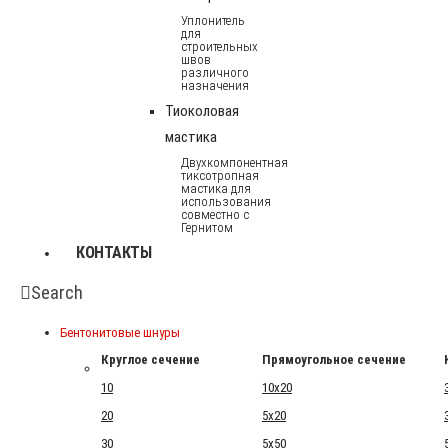
Уплонитель
для
строительных
швов
различного
назначения
Тиоколовая
мастика
Двухкомпонентная
тиксотропная
мастика для
использования
совместно с
Гернитом
КОНТАКТЫ
Search
Бентонитовые шнуры
Круглое сечение
Прямоугольное сечение
10
10x20
20
5x20
30
5x50