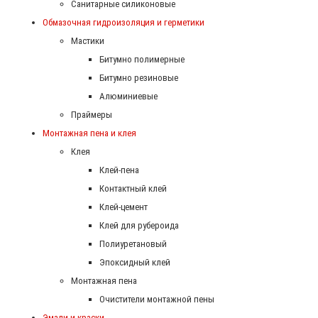
Санитарные силиконовые
Обмазочная гидроизоляция и герметики
Мастики
Битумно полимерные
Битумно резиновые
Алюминиевые
Праймеры
Монтажная пена и клея
Клея
Клей-пена
Контактный клей
Клей-цемент
Клей для рубероида
Полиуретановый
Эпоксидный клей
Монтажная пена
Очистители монтажной пены
Эмали и краски