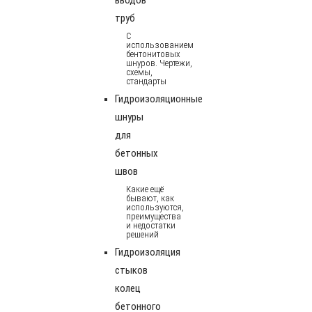
труб
С
использованием
бентонитовых
шнуров. Чертежи,
схемы,
стандарты
Гидроизоляционные
шнуры
для
бетонных
швов
Какие ещё
бывают, как
используются,
преимущества
и недостатки
решений
Гидроизоляция
стыков
колец
бетонного