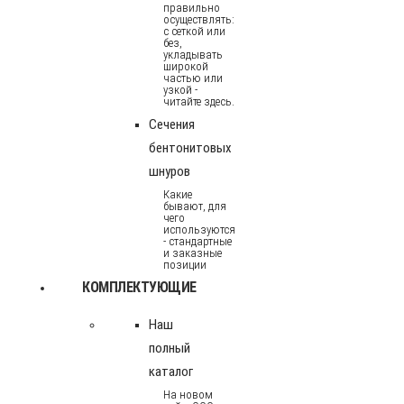
правильно
осуществлять:
с сеткой или
без,
укладывать
широкой
частью или
узкой -
читайте здесь.
Сечения
бентонитовых
шнуров
Какие
бывают, для
чего
используются
- стандартные
и заказные
позиции
КОМПЛЕКТУЮЩИЕ
Наш
полный
каталог
На новом