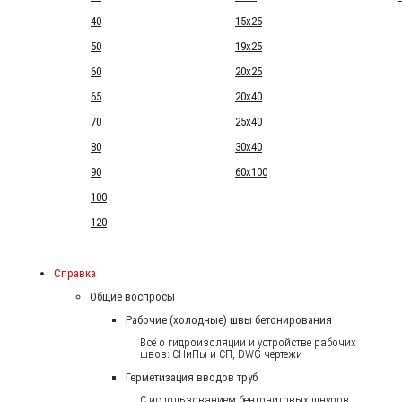
40
15x25
50
19x25
60
20x25
65
20x40
70
25x40
80
30x40
90
60x100
100
120
Справка
Общие воспросы
Рабочие (холодные) швы бетонирования
Всё о гидроизоляции и устройстве рабочих
швов: СНиПы и СП, DWG чертежи
Герметизация вводов труб
С использованием бентонитовых шнуров.