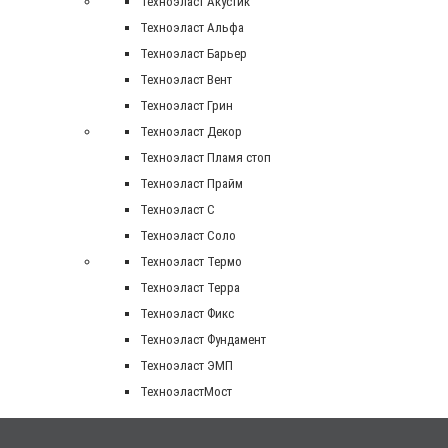
Техноэласт Акустик
Техноэласт Альфа
Техноэласт Барьер
Техноэласт Вент
Техноэласт Грин
Техноэласт Декор
Техноэласт Пламя стоп
Техноэласт Прайм
Техноэласт С
Техноэласт Соло
Техноэласт Термо
Техноэласт Терра
Техноэласт Фикс
Техноэласт Фундамент
Техноэласт ЭМП
ТехноэластМост