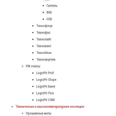
Галтель
В60
Н30
Технофлор
Технофас
Технолайт
Техновент
Техноблок
Техноакустик
PIR плиты
LogicPir Prof
LogicPir Slope
LogicPir Баня
LogicPir Пол
LogicPir СХМ
Техническая и высокотемпературная изоляция
Прошивные маты