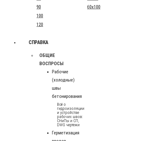
90
60x100
100
120
СПРАВКА
ОБЩИЕ
ВОСПРОСЫ
Рабочие
(холодные)
швы
бетонирования
Всё о
гидроизоляции
и устройстве
рабочих швов:
СНиПы и СП,
DWG чертежи
Герметизация
вводов