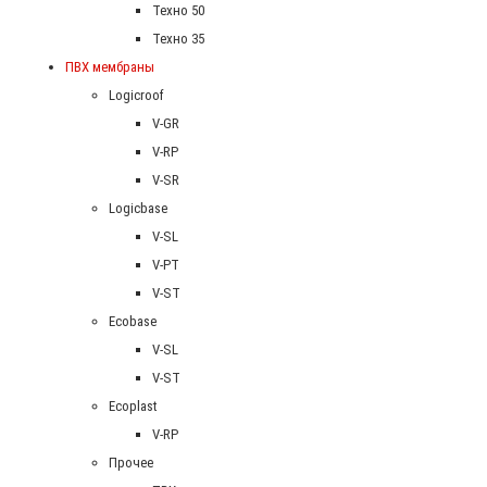
Техно 50
Техно 35
ПВХ мембраны
Logicroof
V-GR
V-RP
V-SR
Logicbase
V-SL
V-PT
V-ST
Ecobase
V-SL
V-ST
Ecoplast
V-RP
Прочее