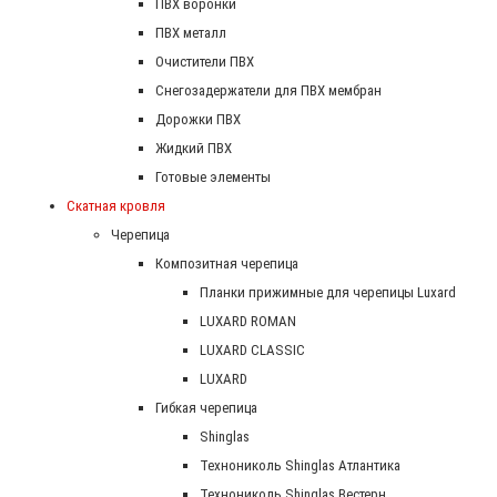
ПВХ воронки
ПВХ металл
Очистители ПВХ
Снегозадержатели для ПВХ мембран
Дорожки ПВХ
Жидкий ПВХ
Готовые элементы
Скатная кровля
Черепица
Композитная черепица
Планки прижимные для черепицы Luxard
LUXARD ROMAN
LUXARD CLASSIC
LUXARD
Гибкая черепица
Shinglas
Технониколь Shinglas Атлантика
Технониколь Shinglas Вестерн