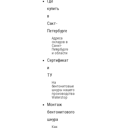
Где
купить
в
Сакт-
Петербурге
Адреса
складов в
Санкт-
Петербурге
и области
Сертификат
и
ТУ
На
бентонитовые
шнуры нашего
производства
Waterstop
Монтаж
бентонитового
шнура
Как