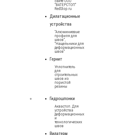
сайте ООО
"ВАТЕРСТОП"
RedStop.ru
Дилатационные
устройства
"Алюминиевые
профиля для
швов",
"Нащельники для
деформационных
швов"
Гернит
Уплотнитель
для
строительных
швов из
пористой
резины
Гидрошпонки
Аквастоп. Для
устройства
деформационных
и
технологических
швов
Вилатерм