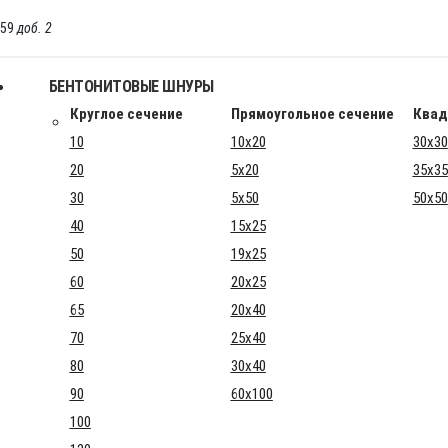
-59
доб. 2
БЕНТОНИТОВЫЕ ШНУРЫ
Круглое сечение
Прямоугольное сечение
Квад
10
10x20
30x30
20
5x20
35x35
30
5x50
50x50
40
15x25
50
19x25
60
20x25
65
20x40
70
25x40
80
30x40
90
60x100
100