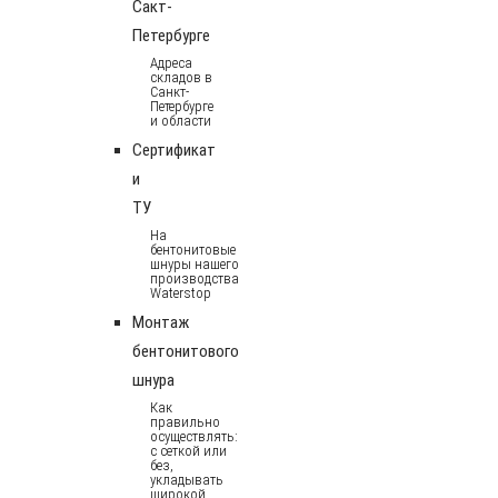
Сакт-
Петербурге
Адреса
складов в
Санкт-
Петербурге
и области
Сертификат
и
ТУ
На
бентонитовые
шнуры нашего
производства
Waterstop
Монтаж
бентонитового
шнура
Как
правильно
осуществлять:
с сеткой или
без,
укладывать
широкой