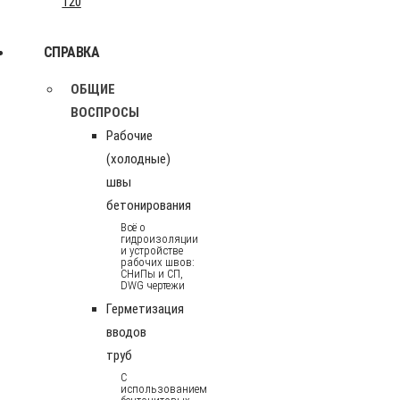
120
СПРАВКА
ОБЩИЕ
ВОСПРОСЫ
Рабочие
(холодные)
швы
бетонирования
Всё о
гидроизоляции
и устройстве
рабочих швов:
СНиПы и СП,
DWG чертежи
Герметизация
вводов
труб
С
использованием