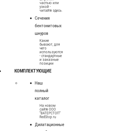
частью или
узкой -
читайте здесь.
Сечения
бентонитовых
шнуров
Какие
бывают, для
чего
используются
- стандартные
и заказные
позиции
КОМПЛЕКТУЮЩИЕ
Наш
полный
каталог
На новом
сайте ООО
"ВАТЕРСТОП"
RedStop.ru
Дилатационные