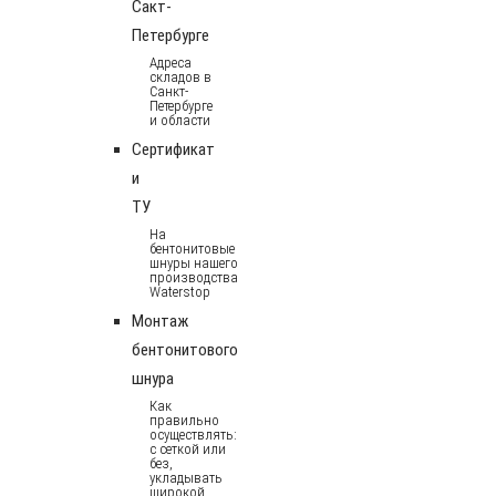
Сакт-
Петербурге
Адреса
складов в
Санкт-
Петербурге
и области
Сертификат
и
ТУ
На
бентонитовые
шнуры нашего
производства
Waterstop
Монтаж
бентонитового
шнура
Как
правильно
осуществлять:
с сеткой или
без,
укладывать
широкой