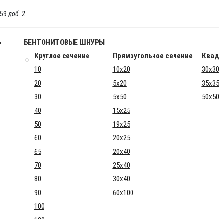
-59
доб. 2
БЕНТОНИТОВЫЕ ШНУРЫ
Круглое сечение
Прямоугольное сечение
Квад
10
10x20
30x30
20
5x20
35x35
30
5x50
50x50
40
15x25
50
19x25
60
20x25
65
20x40
70
25x40
80
30x40
90
60x100
100