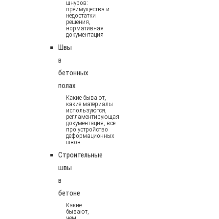
шнуров:
преимущества и
недостатки
решения,
нормативная
документация
Швы
в
бетонных
полах
Какие бывают,
какие материалы
используются,
регламентирующая
документация, всё
про устройство
деформационных
швов
Строительные
швы
в
бетоне
Какие
бывают,
чем