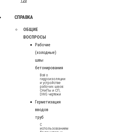
120
СПРАВКА
ОБЩИЕ
ВОСПРОСЫ
Рабочие
(холодные)
швы
бетонирования
Всё о
гидроизоляции
и устройстве
рабочих швов:
СНиПы и СП,
DWG чертежи
Герметизация
вводов
труб
С
использованием