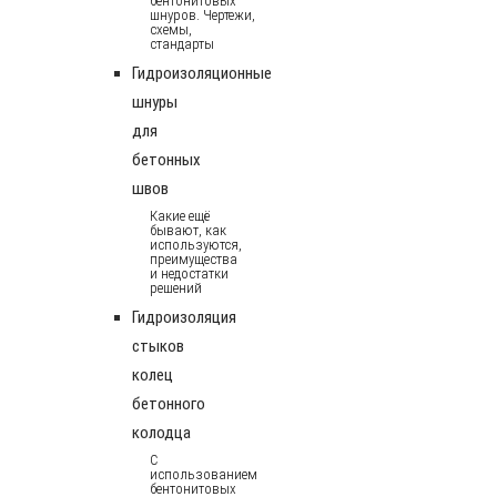
бентонитовых
шнуров. Чертежи,
схемы,
стандарты
Гидроизоляционные
шнуры
для
бетонных
швов
Какие ещё
бывают, как
используются,
преимущества
и недостатки
решений
Гидроизоляция
стыков
колец
бетонного
колодца
С
использованием
бентонитовых