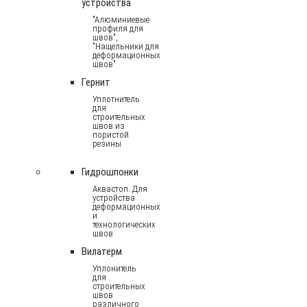
устройства
"Алюминиевые
профиля для
швов",
"Нащельники для
деформационных
швов"
Гернит
Уплотнитель
для
строительных
швов из
пористой
резины
Гидрошпонки
Аквастоп. Для
устройства
деформационных
и
технологических
швов
Вилатерм
Уплонитель
для
строительных
швов
различного