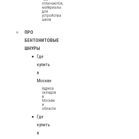
отличаются,
материалы
для
устройства
швов
ПРО
БЕНТОНИТОВЫЕ
ШНУРЫ
Где
купить
в
Москве
Адреса
складов
в
Москве
и
области
Где
купить
в