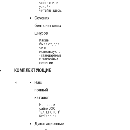
частью или
узкой -
читайте здесь.
Сечения
бентонитовых
шнуров
Какие
бывают, для
чего
используются
- стандартные
и заказные
позиции
КОМПЛЕКТУЮЩИЕ
Наш
полный
каталог
На новом
сайте ООО
"ВАТЕРСТОП"
RedStop.ru
Дилатационные