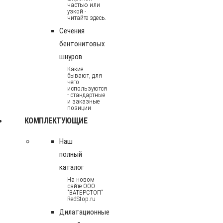
частью или
узкой -
читайте здесь.
Сечения
бентонитовых
шнуров
Какие
бывают, для
чего
используются
- стандартные
и заказные
позиции
КОМПЛЕКТУЮЩИЕ
Наш
полный
каталог
На новом
сайте ООО
"ВАТЕРСТОП"
RedStop.ru
Дилатационные