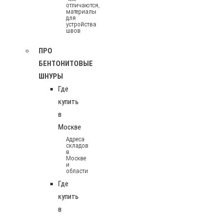
отличаются,
материалы
для
устройства
швов
ПРО
БЕНТОНИТОВЫЕ
ШНУРЫ
Где
купить
в
Москве
Адреса
складов
в
Москве
и
области
Где
купить
в