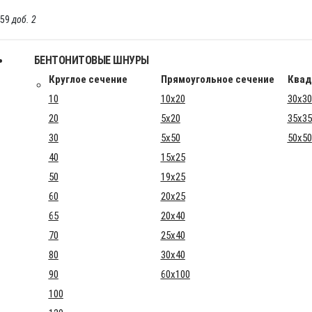
-59
доб. 2
БЕНТОНИТОВЫЕ ШНУРЫ
Круглое сечение
Прямоугольное сечение
Квад
10
10x20
30x30
20
5x20
35x35
30
5x50
50x50
40
15x25
50
19x25
60
20x25
65
20x40
70
25x40
80
30x40
90
60x100
100