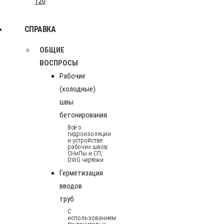
120
СПРАВКА
ОБЩИЕ
ВОСПРОСЫ
Рабочие
(холодные)
швы
бетонирования
Всё о
гидроизоляции
и устройстве
рабочих швов:
СНиПы и СП,
DWG чертежи
Герметизация
вводов
труб
С
использованием