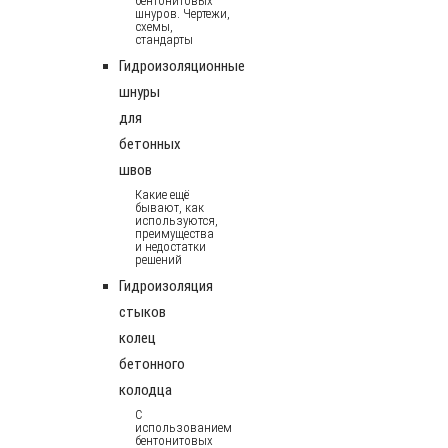
бентонитовых
шнуров. Чертежи,
схемы,
стандарты
Гидроизоляционные
шнуры
для
бетонных
швов
Какие ещё
бывают, как
используются,
преимущества
и недостатки
решений
Гидроизоляция
стыков
колец
бетонного
колодца
С
использованием
бентонитовых