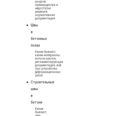
шнуров:
преимущества и
недостатки
решения,
нормативная
документация
Швы
в
бетонных
полах
Какие бывают,
какие материалы
используются,
регламентирующая
документация, всё
про устройство
деформационных
швов
Строительные
швы
в
бетоне
Какие
бывают,
чем