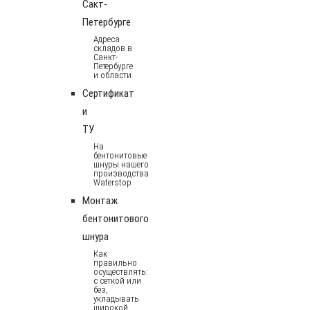
Сакт-
Петербурге
Адреса
складов в
Санкт-
Петербурге
и области
Сертификат
и
ТУ
На
бентонитовые
шнуры нашего
производства
Waterstop
Монтаж
бентонитового
шнура
Как
правильно
осуществлять:
с сеткой или
без,
укладывать
широкой