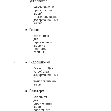
устройства
"Алюминиевые
профиля для
швов",
"Нащельники для
деформационных
швов"
Гернит
Уплотнитель
для
строительных
швов из
пористой
резины
Гидрошпонки
Аквастоп. Для
устройства
деформационных
и
технологических
швов
Вилатерм
Уплонитель
для
строительных
швов
различного