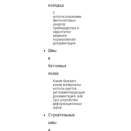
колодца
С
использованием
бентонитовых
шнуров:
преимущества и
недостатки
решения,
нормативная
документация
Швы
в
бетонных
полах
Какие бывают,
какие материалы
используются,
регламентирующая
документация, всё
про устройство
деформационных
швов
Строительные
швы
в