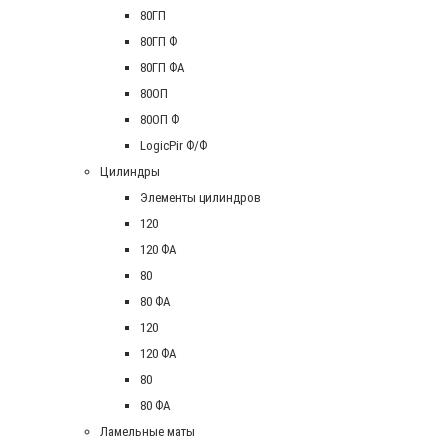
80ГП
80ГП Ф
80ГП ФА
80ОП
80ОП Ф
LogicPir Ф/Ф
Цилиндры
Элементы цилиндров
120
120 ФА
80
80 ФА
120
120 ФА
80
80 ФА
Ламельные маты