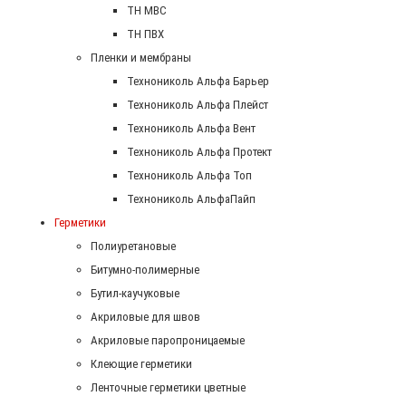
ТН МВС
ТН ПВХ
Пленки и мембраны
Технониколь Альфа Барьер
Технониколь Альфа Плейст
Технониколь Альфа Вент
Технониколь Альфа Протект
Технониколь Альфа Топ
Технониколь АльфаПайп
Герметики
Полиуретановые
Битумно-полимерные
Бутил-каучуковые
Акриловые для швов
Акриловые паропроницаемые
Клеющие герметики
Ленточные герметики цветные