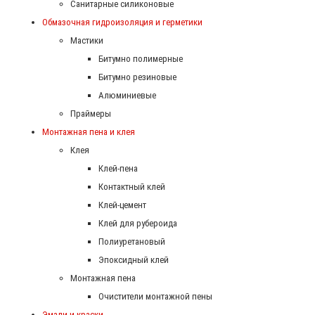
Санитарные силиконовые
Обмазочная гидроизоляция и герметики
Мастики
Битумно полимерные
Битумно резиновые
Алюминиевые
Праймеры
Монтажная пена и клея
Клея
Клей-пена
Контактный клей
Клей-цемент
Клей для рубероида
Полиуретановый
Эпоксидный клей
Монтажная пена
Очистители монтажной пены
Эмали и краски