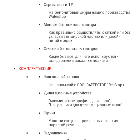
Сертификат и ТУ
На бентонитовые шнуры нашего производства
Waterstop
Монтаж бентонитового шнура
Как правильно осуществлять: с сеткой или без,
укладывать широкой частью или узкой -
читайте здесь.
Сечения бентонитовых шнуров
Какие бывают, для чего используются -
стандартные и заказные позиции
КОМПЛЕКТУЮЩИЕ
Наш полный каталог
На новом сайте ООО "ВАТЕРСТОП" RedStop.ru
Дилатационные устройства
"Алюминиевые профиля для швов",
"Нащельники для деформационных швов"
Гернит
Уплотнитель для строительных швов из
пористой резины
Гидрошпонки