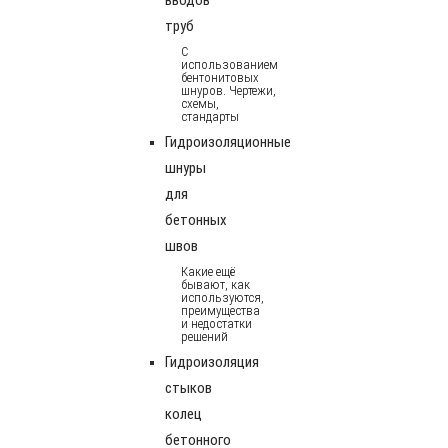
труб
С
использованием
бентонитовых
шнуров. Чертежи,
схемы,
стандарты
Гидроизоляционные
шнуры
для
бетонных
швов
Какие ещё
бывают, как
используются,
преимущества
и недостатки
решений
Гидроизоляция
стыков
колец
бетонного