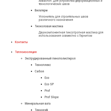
Аквастоп. Для устройства деформационных и
технологических швов
Вилатерм
Уплонитель для строительных швов
различного назначения
Тиоколовая мастика
Двухкомпонентная тиксотропная мастика для
использования совместно с Гернитом
Контакты
Теплоизоляция
Экструдированный пенополистирол
Техноплекс
Carbon
Eco
Eco SP
Prof
Prof Slope
Минеральная вата
Техноруф