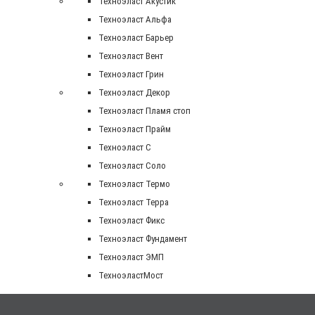
Техноэласт Акустик
Техноэласт Альфа
Техноэласт Барьер
Техноэласт Вент
Техноэласт Грин
Техноэласт Декор
Техноэласт Пламя стоп
Техноэласт Прайм
Техноэласт С
Техноэласт Соло
Техноэласт Термо
Техноэласт Терра
Техноэласт Фикс
Техноэласт Фундамент
Техноэласт ЭМП
ТехноэластМост