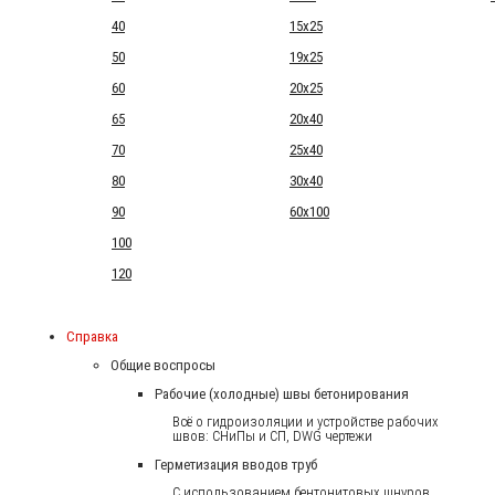
40
15x25
50
19x25
60
20x25
65
20x40
70
25x40
80
30x40
90
60x100
100
120
Справка
Общие воспросы
Рабочие (холодные) швы бетонирования
Всё о гидроизоляции и устройстве рабочих
швов: СНиПы и СП, DWG чертежи
Герметизация вводов труб
С использованием бентонитовых шнуров.