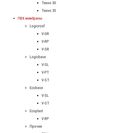
Техно 50
Техно 35
ПВХ мембраны
Logicroof
V-GR
V-RP
V-SR
Logicbase
V-SL
V-PT
V-ST
Ecobase
V-SL
V-ST
Ecoplast
V-RP
Прочее