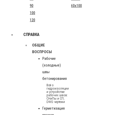
90
60x100
100
120
СПРАВКА
ОБЩИЕ
ВОСПРОСЫ
Рабочие
(холодные)
швы
бетонирования
Всё о
гидроизоляции
и устройстве
рабочих швов:
СНиПы и СП,
DWG чертежи
Герметизация
вводов