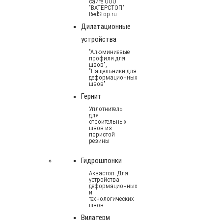
сайте ООО
"ВАТЕРСТОП"
RedStop.ru
Дилатационные
устройства
"Алюминиевые
профиля для
швов",
"Нащельники для
деформационных
швов"
Гернит
Уплотнитель
для
строительных
швов из
пористой
резины
Гидрошпонки
Аквастоп. Для
устройства
деформационных
и
технологических
швов
Вилатерм