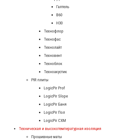
Галтель
В60
Н30
Технофлор
Технофас
Технолайт
Техновент
Техноблок
Техноакустик
PIR плиты
LogicPir Prof
LogicPir Slope
LogicPir Баня
LogicPir Пол
LogicPir СХМ
Техническая и высокотемпературная изоляция
Прошивные маты