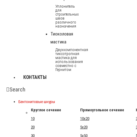
Уплонитель
для
строительных
швов
различного
назначения
Тиоколовая
мастика
Двухкомпонентная
тиксотропная
мастика для
использования
совместно с
Гернитом
КОНТАКТЫ
Search
Бентонитовые шнуры
Круглое сечение
Прямоугольное сечение
10
10x20
20
5x20
30
5x50