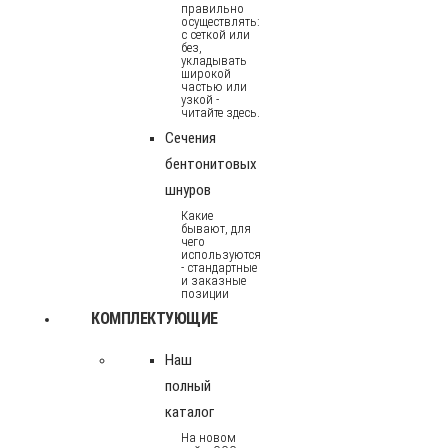
правильно
осуществлять:
с сеткой или
без,
укладывать
широкой
частью или
узкой -
читайте здесь.
Сечения
бентонитовых
шнуров
Какие
бывают, для
чего
используются
- стандартные
и заказные
позиции
КОМПЛЕКТУЮЩИЕ
Наш
полный
каталог
На новом