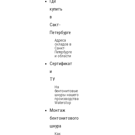
Где
купить
в
Сакт-
Петербурге
Адреса
складов в
Санкт-
Петербурге
и области
Сертификат
и
ТУ
На
бентонитовые
шнуры нашего
производства
Waterstop
Монтаж
бентонитового
шнура
Как