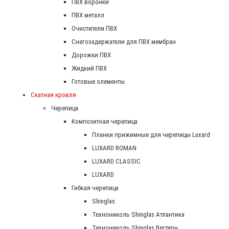
ПВХ воронки
ПВХ металл
Очистители ПВХ
Снегозадержатели для ПВХ мембран
Дорожки ПВХ
Жидкий ПВХ
Готовые элементы
Скатная кровля
Черепица
Композитная черепица
Планки прижимные для черепицы Luxard
LUXARD ROMAN
LUXARD CLASSIC
LUXARD
Гибкая черепица
Shinglas
Технониколь Shinglas Атлантика
Технониколь Shinglas Вестерн