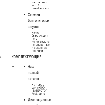
частью или
узкой -
читайте здесь.
Сечения
бентонитовых
шнуров
Какие
бывают, для
чего
используются
- стандартные
и заказные
позиции
КОМПЛЕКТУЮЩИЕ
Наш
полный
каталог
На новом
сайте ООО
"ВАТЕРСТОП"
RedStop.ru
Дилатационные