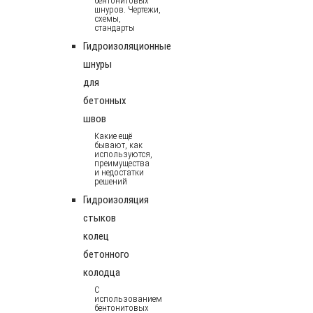
бентонитовых
шнуров. Чертежи,
схемы,
стандарты
Гидроизоляционные
шнуры
для
бетонных
швов
Какие ещё
бывают, как
используются,
преимущества
и недостатки
решений
Гидроизоляция
стыков
колец
бетонного
колодца
С
использованием
бентонитовых