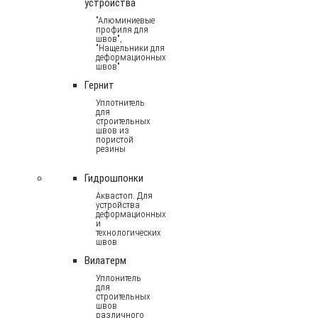
устройства
"Алюминиевые
профиля для
швов",
"Нащельники для
деформационных
швов"
Гернит
Уплотнитель
для
строительных
швов из
пористой
резины
Гидрошпонки
Аквастоп. Для
устройства
деформационных
и
технологических
швов
Вилатерм
Уплонитель
для
строительных
швов
различного