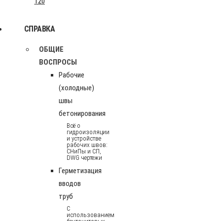
120
СПРАВКА
ОБЩИЕ
ВОСПРОСЫ
Рабочие
(холодные)
швы
бетонирования
Всё о
гидроизоляции
и устройстве
рабочих швов:
СНиПы и СП,
DWG чертежи
Герметизация
вводов
труб
С
использованием