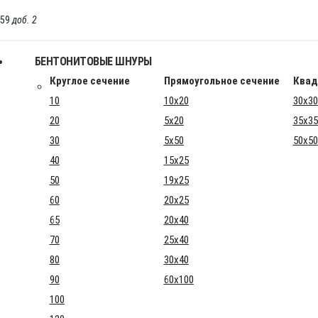
-59
доб. 2
БЕНТОНИТОВЫЕ ШНУРЫ
Круглое сечение
Прямоугольное сечение
Квад
10
10x20
30x30
20
5x20
35x35
30
5x50
50x50
40
15x25
50
19x25
60
20x25
65
20x40
70
25x40
80
30x40
90
60x100
100