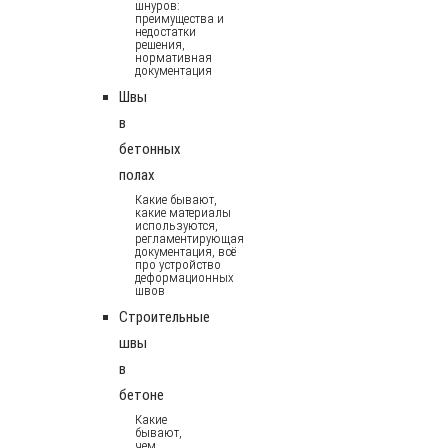
шнуров:
преимущества и
недостатки
решения,
нормативная
документация
Швы
в
бетонных
полах
Какие бывают,
какие материалы
используются,
регламентирующая
документация, всё
про устройство
деформационных
швов
Строительные
швы
в
бетоне
Какие
бывают,
чем