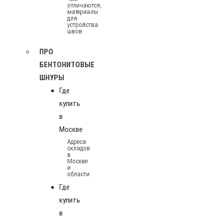
отличаются,
материалы
для
устройства
швов
ПРО
БЕНТОНИТОВЫЕ
ШНУРЫ
Где
купить
в
Москве
Адреса
складов
в
Москве
и
области
Где
купить
в