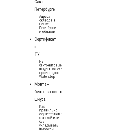
Сакт-
Петербурге
Адреса
складов в
Санкт-
Петербурге
и области
Сертификат
и
ТУ
На
бентонитовые
шнуры нашего
производства
Waterstop
Монтаж
бентонитового
шнура
Как
правильно
осуществлять:
с сеткой или
без,
укладывать
широкой