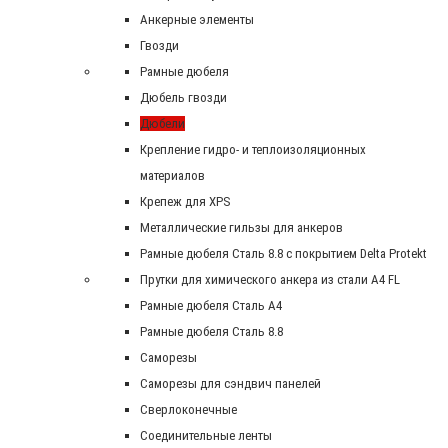
Анкерные элементы
Гвозди
Рамные дюбеля
Дюбель гвозди
Дюбели
Крепление гидро- и теплоизоляционных
материалов
Крепеж для XPS
Металлические гильзы для анкеров
Рамные дюбеля Сталь 8.8 с покрытием Delta Protekt
Прутки для химического анкера из стали А4 FL
Рамные дюбеля Сталь A4
Рамные дюбеля Сталь 8.8
Саморезы
Саморезы для сэндвич панелей
Сверлоконечные
Соединительные ленты