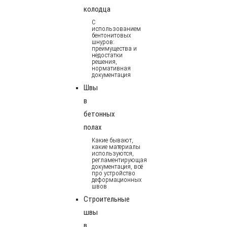
колодца
С
использованием
бентонитовых
шнуров:
преимущества и
недостатки
решения,
нормативная
документация
Швы
в
бетонных
полах
Какие бывают,
какие материалы
используются,
регламентирующая
документация, всё
про устройство
деформационных
швов
Строительные
швы
в