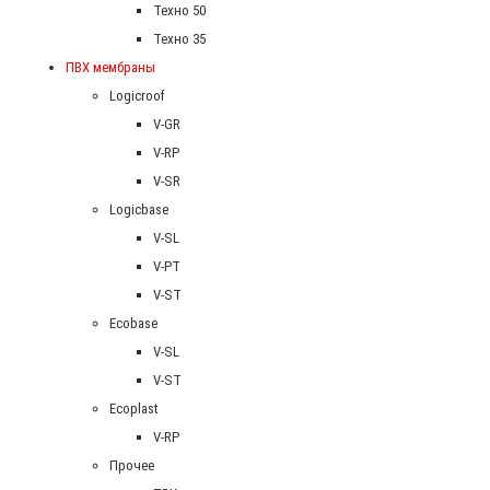
Техно 50
Техно 35
ПВХ мембраны
Logicroof
V-GR
V-RP
V-SR
Logicbase
V-SL
V-PT
V-ST
Ecobase
V-SL
V-ST
Ecoplast
V-RP
Прочее