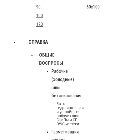
90
60x100
100
120
СПРАВКА
ОБЩИЕ
ВОСПРОСЫ
Рабочие
(холодные)
швы
бетонирования
Всё о
гидроизоляции
и устройстве
рабочих швов:
СНиПы и СП,
DWG чертежи
Герметизация
вводов