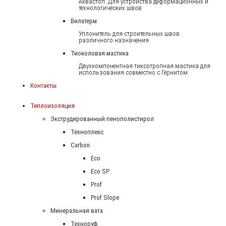
Аквастоп. Для устройства деформационных и
технологических швов
Вилатерм
Уплонитель для строительных швов
различного назначения
Тиоколовая мастика
Двухкомпонентная тиксотропная мастика для
использования совместно с Гернитом
Контакты
Теплоизоляция
Экструдированный пенополистирол
Техноплекс
Carbon
Eco
Eco SP
Prof
Prof Slope
Минеральная вата
Техноруф