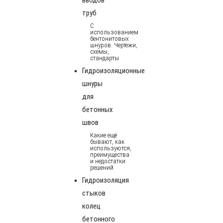
труб
С
использованием
бентонитовых
шнуров. Чертежи,
схемы,
стандарты
Гидроизоляционные
шнуры
для
бетонных
швов
Какие ещё
бывают, как
используются,
преимущества
и недостатки
решений
Гидроизоляция
стыков
колец
бетонного