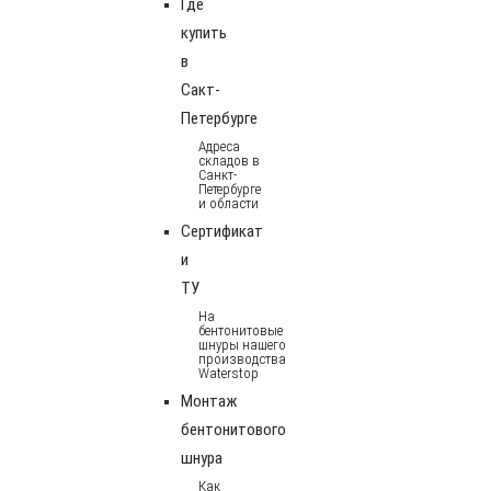
Где
купить
в
Сакт-
Петербурге
Адреса
складов в
Санкт-
Петербурге
и области
Сертификат
и
ТУ
На
бентонитовые
шнуры нашего
производства
Waterstop
Монтаж
бентонитового
шнура
Как