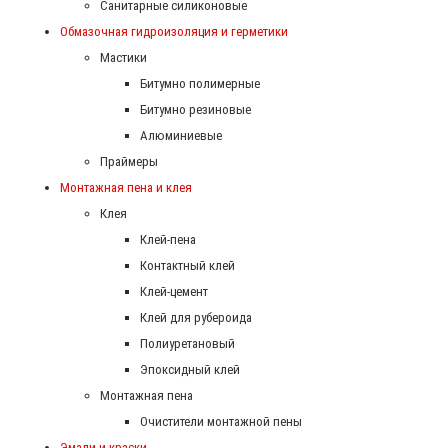
Санитарные силиконовые
Обмазочная гидроизоляция и герметики
Мастики
Битумно полимерные
Битумно резиновые
Алюминиевые
Праймеры
Монтажная пена и клея
Клея
Клей-пена
Контактный клей
Клей-цемент
Клей для рубероида
Полиуретановый
Эпоксидный клей
Монтажная пена
Очистители монтажной пены
Эмали и краски