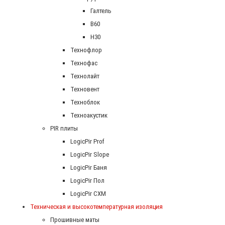
Галтель
В60
Н30
Технофлор
Технофас
Технолайт
Техновент
Техноблок
Техноакустик
PIR плиты
LogicPir Prof
LogicPir Slope
LogicPir Баня
LogicPir Пол
LogicPir СХМ
Техническая и высокотемпературная изоляция
Прошивные маты