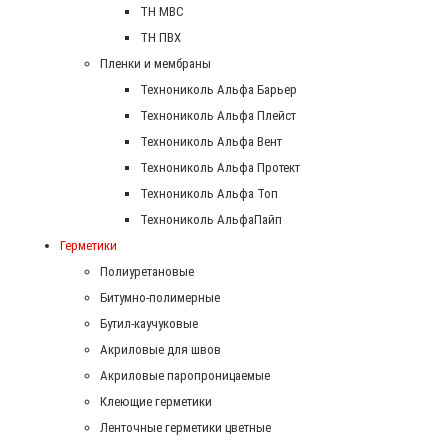
ТН МВС
ТН ПВХ
Пленки и мембраны
Технониколь Альфа Барьер
Технониколь Альфа Плейст
Технониколь Альфа Вент
Технониколь Альфа Протект
Технониколь Альфа Топ
Технониколь АльфаПайп
Герметики
Полиуретановые
Битумно-полимерные
Бутил-каучуковые
Акриловые для швов
Акриловые паропроницаемые
Клеющие герметики
Ленточные герметики цветные