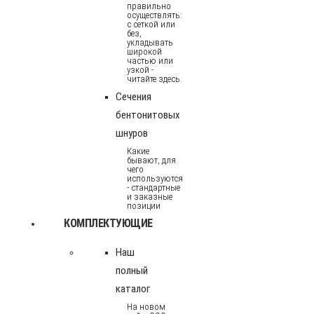
правильно
осуществлять:
с сеткой или
без,
укладывать
широкой
частью или
узкой -
читайте здесь.
Сечения
бентонитовых
шнуров
Какие
бывают, для
чего
используются
- стандартные
и заказные
позиции
КОМПЛЕКТУЮЩИЕ
Наш
полный
каталог
На новом