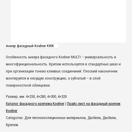
Анкер фасадный Koelner KWK
Особенность анкера фасадного Koelner MULTI – универсальность и
многофункциональность. Крепеж используется в стандартных швах и
при организации тонких клеевых соединений. Плоский наконечник
монтируется в несущую конструкцию, а зубчатый – в слой
поверхностной облицовки.
Размер, мм: 4×250, 4×280, 4×300, 4×320
Каталог фасадного крепежа Koelner
|
Прайс лист на фасадный крепеж
Koelner
Categories:
Для теплоизоляционных материалов
,
Дюбели
,
Дюбели
,
Крепеж