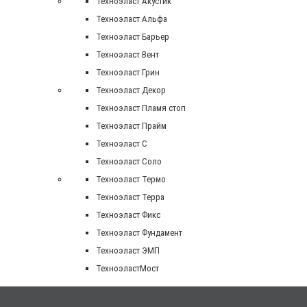
Техноэласт Акустик
Техноэласт Альфа
Техноэласт Барьер
Техноэласт Вент
Техноэласт Грин
Техноэласт Декор
Техноэласт Пламя стоп
Техноэласт Прайм
Техноэласт С
Техноэласт Соло
Техноэласт Термо
Техноэласт Терра
Техноэласт Фикс
Техноэласт Фундамент
Техноэласт ЭМП
ТехноэластМост