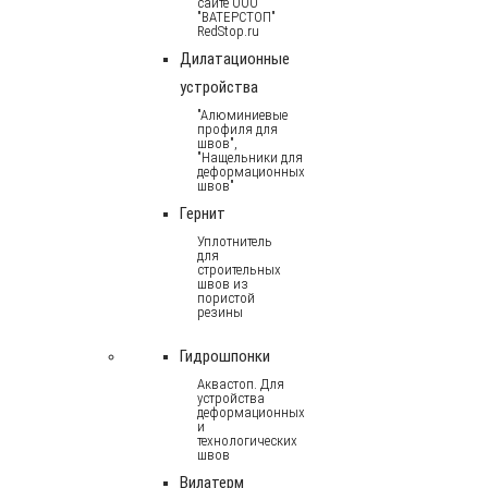
сайте ООО
"ВАТЕРСТОП"
RedStop.ru
Дилатационные
устройства
"Алюминиевые
профиля для
швов",
"Нащельники для
деформационных
швов"
Гернит
Уплотнитель
для
строительных
швов из
пористой
резины
Гидрошпонки
Аквастоп. Для
устройства
деформационных
и
технологических
швов
Вилатерм