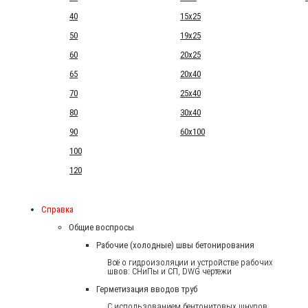
40
15x25
50
19x25
60
20x25
65
20x40
70
25x40
80
30x40
90
60x100
100
120
Справка
Общие воспросы
Рабочие (холодные) швы бетонирования
Всё о гидроизоляции и устройстве рабочих
швов: СНиПы и СП, DWG чертежи
Герметизация вводов труб
С использованием бентонитовых шнуров.