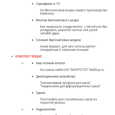
Сертификат и ТУ
На бентонитовые шнуры нашего производства
Waterstop
Монтаж бентонитового шнура
Как правильно осуществлять: с сеткой или без,
укладывать широкой частью или узкой -
читайте здесь.
Сечения бентонитовых шнуров
Какие бывают, для чего используются -
стандартные и заказные позиции
КОМПЛЕКТУЮЩИЕ
Наш полный каталог
На новом сайте ООО "ВАТЕРСТОП" RedStop.ru
Дилатационные устройства
"Алюминиевые профиля для швов",
"Нащельники для деформационных швов"
Гернит
Уплотнитель для строительных швов из
пористой резины
Гидрошпонки