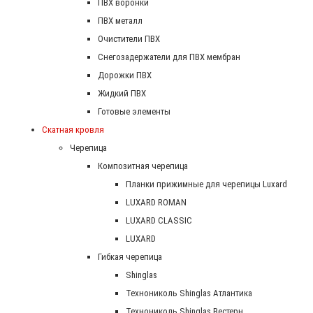
ПВХ воронки
ПВХ металл
Очистители ПВХ
Снегозадержатели для ПВХ мембран
Дорожки ПВХ
Жидкий ПВХ
Готовые элементы
Скатная кровля
Черепица
Композитная черепица
Планки прижимные для черепицы Luxard
LUXARD ROMAN
LUXARD CLASSIC
LUXARD
Гибкая черепица
Shinglas
Технониколь Shinglas Атлантика
Технониколь Shinglas Вестерн