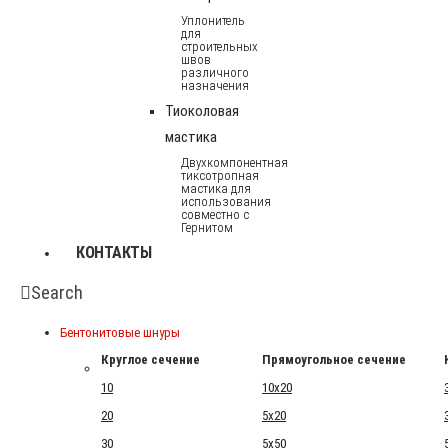
Уплонитель
для
строительных
швов
различного
назначения
Тиоколовая
мастика
Двухкомпонентная
тиксотропная
мастика для
использования
совместно с
Гернитом
КОНТАКТЫ
Search
Бентонитовые шнуры
Круглое сечение
Прямоугольное сечение
10
10x20
20
5x20
30
5x50