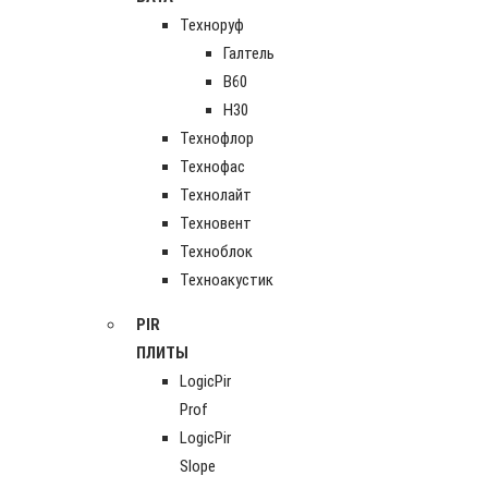
Техноруф
Галтель
В60
Н30
Технофлор
Технофас
Технолайт
Техновент
Техноблок
Техноакустик
PIR
ПЛИТЫ
LogicPir
Prof
LogicPir
Slope