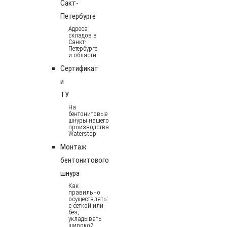
Сакт-
Петербурге
Адреса
складов в
Санкт-
Петербурге
и области
Сертификат
и
ТУ
На
бентонитовые
шнуры нашего
производства
Waterstop
Монтаж
бентонитового
шнура
Как
правильно
осуществлять:
с сеткой или
без,
укладывать
широкой