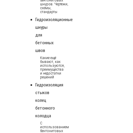
бентонитовых
шнуров. Чертежи,
схемы,
стандарты
Гидроизоляционные
шнуры
для
бетонных
швов
Какие ещё
бывают, как
используются,
преимущества
и недостатки
решений
Гидроизоляция
стыков
колец
бетонного
колодца
С
использованием
бентонитовых