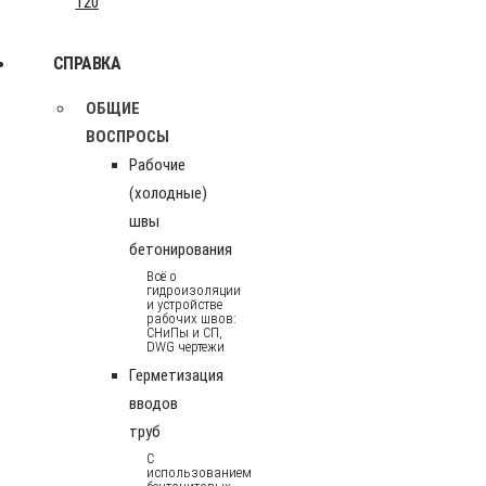
120
СПРАВКА
ОБЩИЕ
ВОСПРОСЫ
Рабочие
(холодные)
швы
бетонирования
Всё о
гидроизоляции
и устройстве
рабочих швов:
СНиПы и СП,
DWG чертежи
Герметизация
вводов
труб
С
использованием