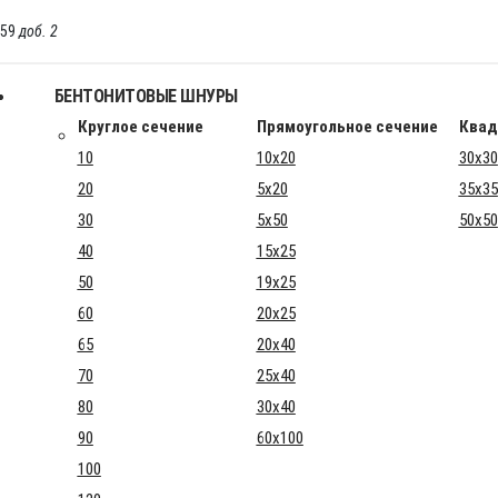
-59
доб. 2
БЕНТОНИТОВЫЕ ШНУРЫ
Круглое сечение
Прямоугольное сечение
Квад
10
10x20
30x30
20
5x20
35x35
30
5x50
50x50
40
15x25
50
19x25
60
20x25
65
20x40
70
25x40
80
30x40
90
60x100
100