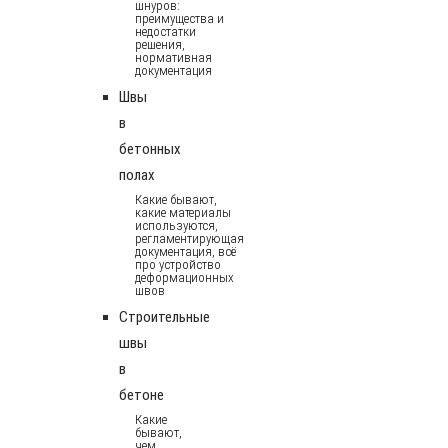
шнуров:
преимущества и
недостатки
решения,
нормативная
документация
Швы
в
бетонных
полах
Какие бывают,
какие материалы
используются,
регламентирующая
документация, всё
про устройство
деформационных
швов
Строительные
швы
в
бетоне
Какие
бывают,
чем