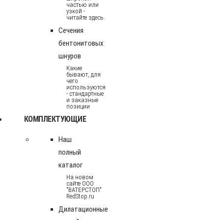
частью или
узкой -
читайте здесь.
Сечения
бентонитовых
шнуров
Какие
бывают, для
чего
используются
- стандартные
и заказные
позиции
КОМПЛЕКТУЮЩИЕ
Наш
полный
каталог
На новом
сайте ООО
"ВАТЕРСТОП"
RedStop.ru
Дилатационные