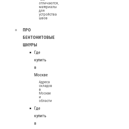
отличаются,
материалы
для
устройства
швов
ПРО
БЕНТОНИТОВЫЕ
ШНУРЫ
Где
купить
в
Москве
Адреса
складов
в
Москве
и
области
Где
купить
в