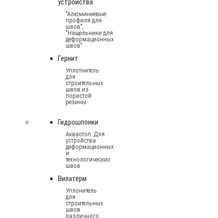
устройства
"Алюминиевые
профиля для
швов",
"Нащельники для
деформационных
швов"
Гернит
Уплотнитель
для
строительных
швов из
пористой
резины
Гидрошпонки
Аквастоп. Для
устройства
деформационных
и
технологических
швов
Вилатерм
Уплонитель
для
строительных
швов
различного