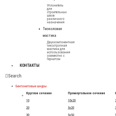
Уплонитель
для
строительных
швов
различного
назначения
Тиоколовая
мастика
Двухкомпонентная
тиксотропная
мастика для
использования
совместно с
Гернитом
КОНТАКТЫ
Search
Бентонитовые шнуры
Круглое сечение
Прямоугольное сечение
10
10x20
20
5x20
30
5x50