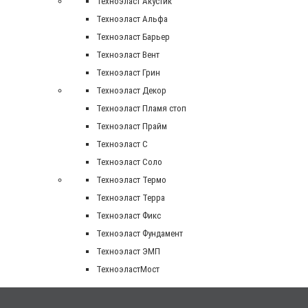
Техноэласт Акустик
Техноэласт Альфа
Техноэласт Барьер
Техноэласт Вент
Техноэласт Грин
Техноэласт Декор
Техноэласт Пламя стоп
Техноэласт Прайм
Техноэласт С
Техноэласт Соло
Техноэласт Термо
Техноэласт Терра
Техноэласт Фикс
Техноэласт Фундамент
Техноэласт ЭМП
ТехноэластМост