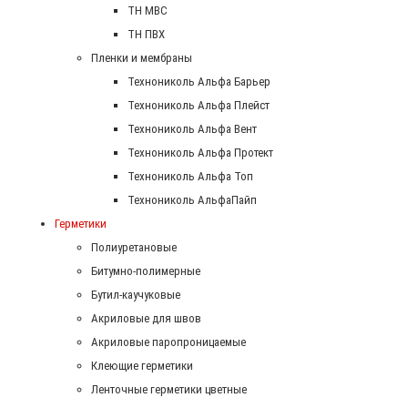
ТН МВС
ТН ПВХ
Пленки и мембраны
Технониколь Альфа Барьер
Технониколь Альфа Плейст
Технониколь Альфа Вент
Технониколь Альфа Протект
Технониколь Альфа Топ
Технониколь АльфаПайп
Герметики
Полиуретановые
Битумно-полимерные
Бутил-каучуковые
Акриловые для швов
Акриловые паропроницаемые
Клеющие герметики
Ленточные герметики цветные