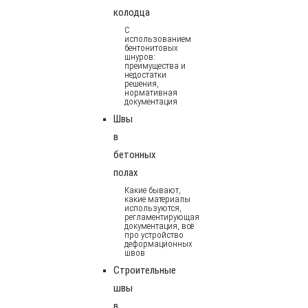
колодца
С
использованием
бентонитовых
шнуров:
преимущества и
недостатки
решения,
нормативная
документация
Швы
в
бетонных
полах
Какие бывают,
какие материалы
используются,
регламентирующая
документация, всё
про устройство
деформационных
швов
Строительные
швы
в