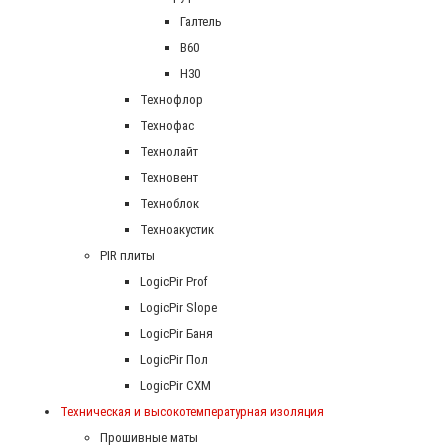
Галтель
В60
Н30
Технофлор
Технофас
Технолайт
Техновент
Техноблок
Техноакустик
PIR плиты
LogicPir Prof
LogicPir Slope
LogicPir Баня
LogicPir Пол
LogicPir СХМ
Техническая и высокотемпературная изоляция
Прошивные маты