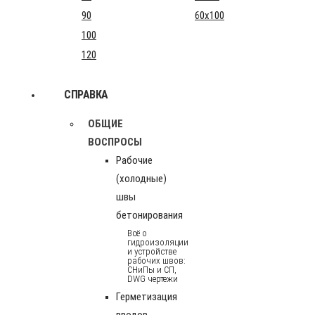
90
60x100
100
120
СПРАВКА
ОБЩИЕ
ВОСПРОСЫ
Рабочие
(холодные)
швы
бетонирования
Всё о
гидроизоляции
и устройстве
рабочих швов:
СНиПы и СП,
DWG чертежи
Герметизация
вводов