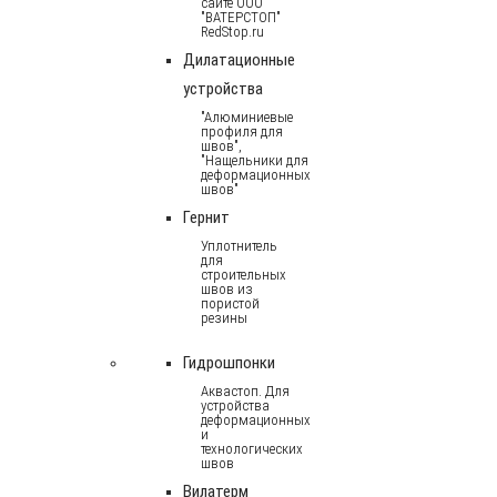
сайте ООО
"ВАТЕРСТОП"
RedStop.ru
Дилатационные
устройства
"Алюминиевые
профиля для
швов",
"Нащельники для
деформационных
швов"
Гернит
Уплотнитель
для
строительных
швов из
пористой
резины
Гидрошпонки
Аквастоп. Для
устройства
деформационных
и
технологических
швов
Вилатерм