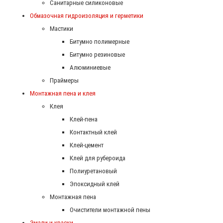
Санитарные силиконовые
Обмазочная гидроизоляция и герметики
Мастики
Битумно полимерные
Битумно резиновые
Алюминиевые
Праймеры
Монтажная пена и клея
Клея
Клей-пена
Контактный клей
Клей-цемент
Клей для рубероида
Полиуретановый
Эпоксидный клей
Монтажная пена
Очистители монтажной пены
Эмали и краски