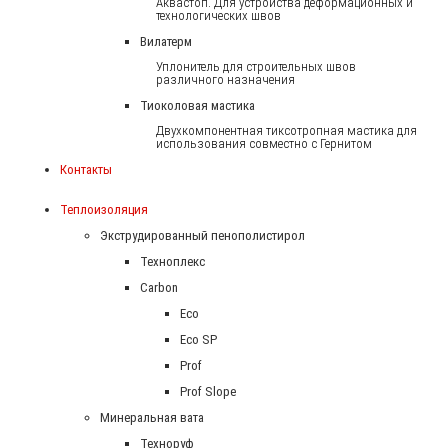
Аквастоп. Для устройства деформационных и
технологических швов
Вилатерм
Уплонитель для строительных швов
различного назначения
Тиоколовая мастика
Двухкомпонентная тиксотропная мастика для
использования совместно с Гернитом
Контакты
Теплоизоляция
Экструдированный пенополистирол
Техноплекс
Carbon
Eco
Eco SP
Prof
Prof Slope
Минеральная вата
Техноруф