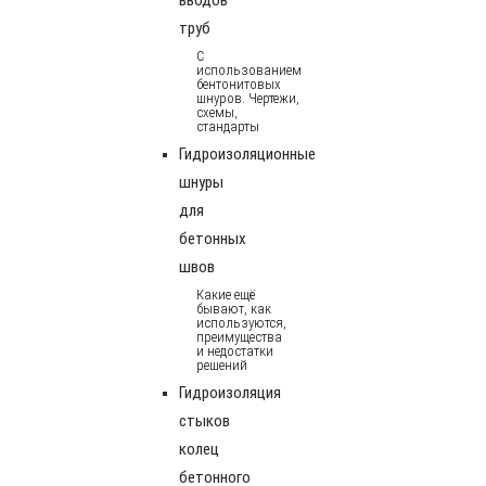
труб
С
использованием
бентонитовых
шнуров. Чертежи,
схемы,
стандарты
Гидроизоляционные
шнуры
для
бетонных
швов
Какие ещё
бывают, как
используются,
преимущества
и недостатки
решений
Гидроизоляция
стыков
колец
бетонного