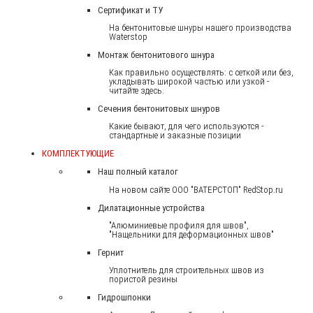
Сертификат и ТУ
На бентонитовые шнуры нашего производства
Waterstop
Монтаж бентонитового шнура
Как правильно осуществлять: с сеткой или без,
укладывать широкой частью или узкой -
читайте здесь.
Сечения бентонитовых шнуров
Какие бывают, для чего используются -
стандартные и заказные позиции
КОМПЛЕКТУЮЩИЕ
Наш полный каталог
На новом сайте ООО "ВАТЕРСТОП" RedStop.ru
Дилатационные устройства
"Алюминиевые профиля для швов",
"Нащельники для деформационных швов"
Гернит
Уплотнитель для строительных швов из
пористой резины
Гидрошпонки