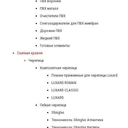
ПВХ воронки
ПВХ металл
Очистители ПВХ
Снегозадержатели для ПВХ мембран
Дорожки ПВХ
Жидкий ПВХ
Готовые элементы
Скатная кровля
Черепица
Композитная черепица
Планки прижимные для черепицы Luxard
LUXARD ROMAN
LUXARD CLASSIC
LUXARD
Гибкая черепица
Shinglas
Технониколь Shinglas Атлантика
Технониколь Shinglas Вестерн