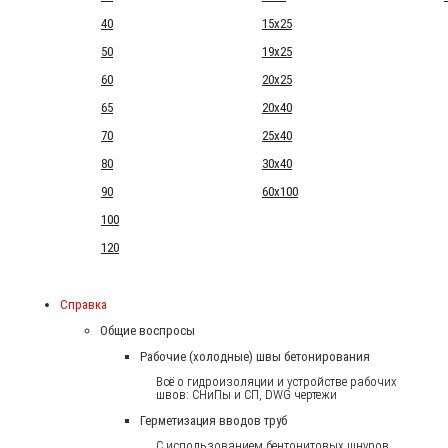
40
15x25
50
19x25
60
20x25
65
20x40
70
25x40
80
30x40
90
60x100
100
120
Справка
Общие воспросы
Рабочие (холодные) швы бетонирования
Всё о гидроизоляции и устройстве рабочих
швов: СНиПы и СП, DWG чертежи
Герметизация вводов труб
С использованием бентонитовых шнуров.