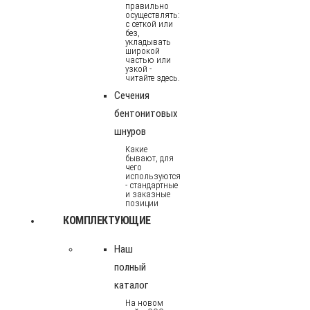
правильно
осуществлять:
с сеткой или
без,
укладывать
широкой
частью или
узкой -
читайте здесь.
Сечения
бентонитовых
шнуров
Какие
бывают, для
чего
используются
- стандартные
и заказные
позиции
КОМПЛЕКТУЮЩИЕ
Наш
полный
каталог
На новом