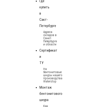
Где
купить
в
Сакт-
Петербурге
Адреса
складов в
Санкт-
Петербурге
и области
Сертификат
и
ТУ
На
бентонитовые
шнуры нашего
производства
Waterstop
Монтаж
бентонитового
шнура
Как