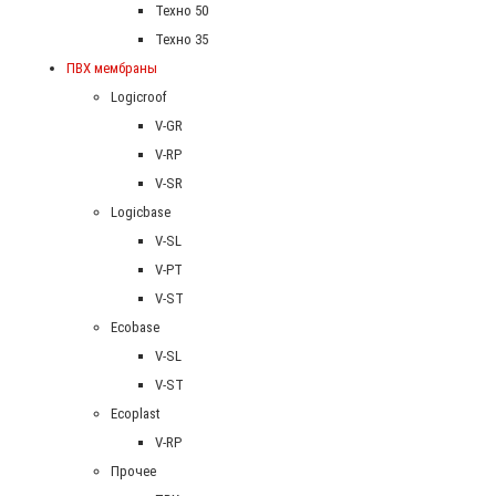
Техно 50
Техно 35
ПВХ мембраны
Logicroof
V-GR
V-RP
V-SR
Logicbase
V-SL
V-PT
V-ST
Ecobase
V-SL
V-ST
Ecoplast
V-RP
Прочее