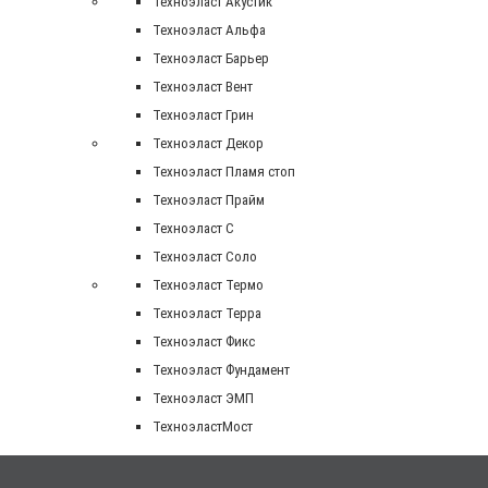
Техноэласт Акустик
Техноэласт Альфа
Техноэласт Барьер
Техноэласт Вент
Техноэласт Грин
Техноэласт Декор
Техноэласт Пламя стоп
Техноэласт Прайм
Техноэласт С
Техноэласт Соло
Техноэласт Термо
Техноэласт Терра
Техноэласт Фикс
Техноэласт Фундамент
Техноэласт ЭМП
ТехноэластМост