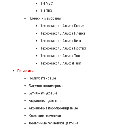
ТН МВС
ТН ПВХ
Пленки и мембраны
Технониколь Альфа Барьер
Технониколь Альфа Плейст
Технониколь Альфа Вент
Технониколь Альфа Протект
Технониколь Альфа Топ
Технониколь АльфаПайп
Герметики
Полиуретановые
Битумно-полимерные
Бутил-каучуковые
Акриловые для швов
Акриловые паропроницаемые
Клеющие герметики
Ленточные герметики цветные