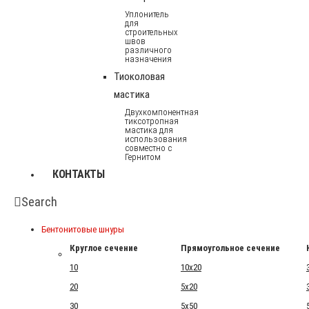
Уплонитель
для
строительных
швов
различного
назначения
Тиоколовая
мастика
Двухкомпонентная
тиксотропная
мастика для
использования
совместно с
Гернитом
КОНТАКТЫ
Search
Бентонитовые шнуры
Круглое сечение
Прямоугольное сечение
10
10x20
20
5x20
30
5x50