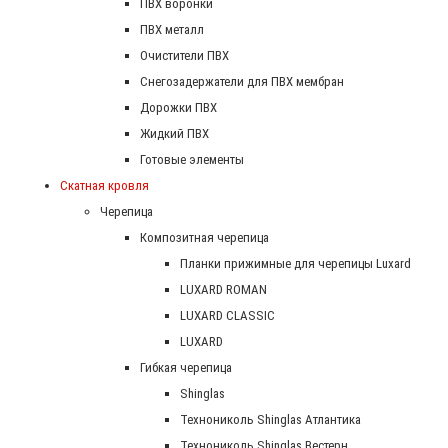
ПВХ воронки
ПВХ металл
Очистители ПВХ
Снегозадержатели для ПВХ мембран
Дорожки ПВХ
Жидкий ПВХ
Готовые элементы
Скатная кровля
Черепица
Композитная черепица
Планки прижимные для черепицы Luxard
LUXARD ROMAN
LUXARD CLASSIC
LUXARD
Гибкая черепица
Shinglas
Технониколь Shinglas Атлантика
Технониколь Shinglas Вестерн