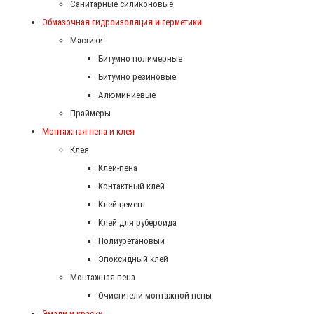
Санитарные силиконовые
Обмазочная гидроизоляция и герметики
Мастики
Битумно полимерные
Битумно резиновые
Алюминиевые
Праймеры
Монтажная пена и клея
Клея
Клей-пена
Контактный клей
Клей-цемент
Клей для рубероида
Полиуретановый
Эпоксидный клей
Монтажная пена
Очистители монтажной пены
Эмали и краски