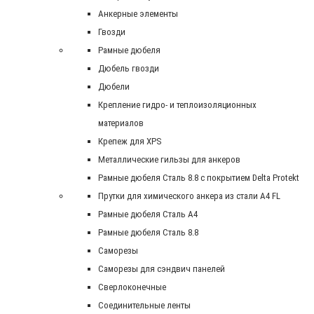
Анкерные элементы
Гвозди
Рамные дюбеля
Дюбель гвозди
Дюбели
Крепление гидро- и теплоизоляционных
материалов
Крепеж для XPS
Металлические гильзы для анкеров
Рамные дюбеля Сталь 8.8 с покрытием Delta Protekt
Прутки для химического анкера из стали А4 FL
Рамные дюбеля Сталь A4
Рамные дюбеля Сталь 8.8
Саморезы
Саморезы для сэндвич панелей
Сверлоконечные
Соединительные ленты