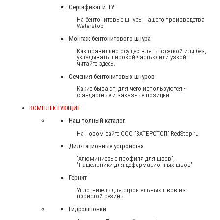
Сертификат и ТУ
На бентонитовые шнуры нашего производства
Waterstop
Монтаж бентонитового шнура
Как правильно осуществлять: с сеткой или без,
укладывать широкой частью или узкой -
читайте здесь.
Сечения бентонитовых шнуров
Какие бывают, для чего используются -
стандартные и заказные позиции
КОМПЛЕКТУЮЩИЕ
Наш полный каталог
На новом сайте ООО "ВАТЕРСТОП" RedStop.ru
Дилатационные устройства
"Алюминиевые профиля для швов",
"Нащельники для деформационных швов"
Гернит
Уплотнитель для строительных швов из
пористой резины
Гидрошпонки