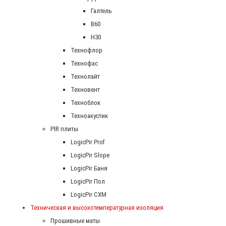
Галтель
В60
Н30
Технофлор
Технофас
Технолайт
Техновент
Техноблок
Техноакустик
PIR плиты
LogicPir Prof
LogicPir Slope
LogicPir Баня
LogicPir Пол
LogicPir СХМ
Техническая и высокотемпературная изоляция
Прошивные маты