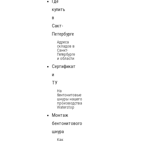
Где
купить
в
Сакт-
Петербурге
Адреса
складов в
Санкт-
Петербурге
и области
Сертификат
и
ТУ
На
бентонитовые
шнуры нашего
производства
Waterstop
Монтаж
бентонитового
шнура
Как