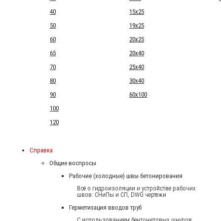
40
15x25
50
19x25
60
20x25
65
20x40
70
25x40
80
30x40
90
60x100
100
120
Справка
Общие воспросы
Рабочие (холодные) швы бетонирования
Всё о гидроизоляции и устройстве рабочих
швов: СНиПы и СП, DWG чертежи
Герметизация вводов труб
С использованием бентонитовых шнуров.