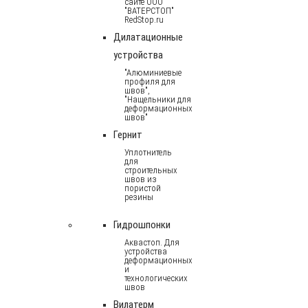
сайте ООО
"ВАТЕРСТОП"
RedStop.ru
Дилатационные
устройства
"Алюминиевые
профиля для
швов",
"Нащельники для
деформационных
швов"
Гернит
Уплотнитель
для
строительных
швов из
пористой
резины
Гидрошпонки
Аквастоп. Для
устройства
деформационных
и
технологических
швов
Вилатерм