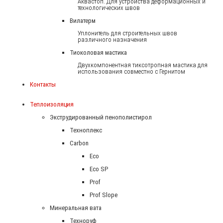
Аквастоп. Для устройства деформационных и
технологических швов
Вилатерм
Уплонитель для строительных швов
различного назначения
Тиоколовая мастика
Двухкомпонентная тиксотропная мастика для
использования совместно с Гернитом
Контакты
Теплоизоляция
Экструдированный пенополистирол
Техноплекс
Carbon
Eco
Eco SP
Prof
Prof Slope
Минеральная вата
Техноруф