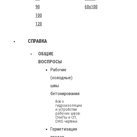
90
60x100
100
120
СПРАВКА
ОБЩИЕ
ВОСПРОСЫ
Рабочие
(холодные)
швы
бетонирования
Всё о
гидроизоляции
и устройстве
рабочих швов:
СНиПы и СП,
DWG чертежи
Герметизация
вводов