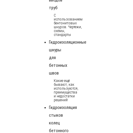
труб
С
использованием
бентонитовых
шнуров. Чертежи,
схемы,
стандарты
Гидроизоляционные
шнуры
для
бетонных
швов
Какие ещё
бывают, как
используются,
преимущества
и недостатки
решений
Гидроизоляция
стыков
колец
бетонного