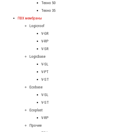
Техно 50
Техно 35
ПВХ мембраны
Logicroof
V-GR
V-RP
V-SR
Logicbase
V-SL
V-PT
V-ST
Ecobase
V-SL
V-ST
Ecoplast
V-RP
Прочее