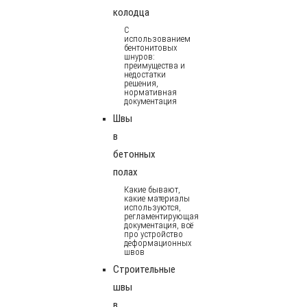
колодца
С
использованием
бентонитовых
шнуров:
преимущества и
недостатки
решения,
нормативная
документация
Швы
в
бетонных
полах
Какие бывают,
какие материалы
используются,
регламентирующая
документация, всё
про устройство
деформационных
швов
Строительные
швы
в