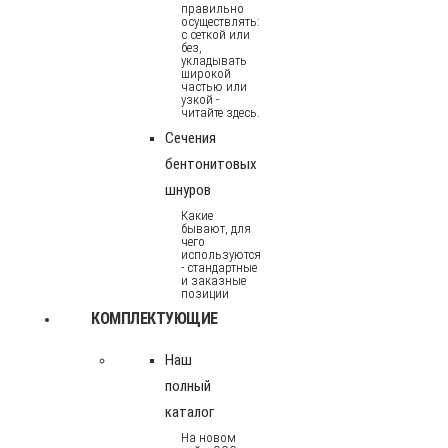
правильно
осуществлять:
с сеткой или
без,
укладывать
широкой
частью или
узкой -
читайте здесь.
Сечения
бентонитовых
шнуров
Какие
бывают, для
чего
используются
- стандартные
и заказные
позиции
КОМПЛЕКТУЮЩИЕ
Наш
полный
каталог
На новом