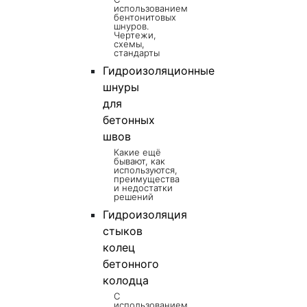
использованием
бентонитовых
шнуров.
Чертежи,
схемы,
стандарты
Гидроизоляционные
шнуры
для
бетонных
швов
Какие ещё
бывают, как
используются,
преимущества
и недостатки
решений
Гидроизоляция
стыков
колец
бетонного
колодца
С
использованием