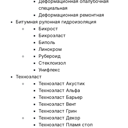
Деформационная опалубочная
специальная
Деформационная ремонтная
Битумная рулонная гидроизоляция
Бикрост
Бикроэласт
Биполь
Линокром
Рубероид
Стеклоизол
Унифлекс
Техноэласт
Техноэласт Акустик
Техноэласт Альфа
Техноэласт Барьер
Техноэласт Вент
Техноэласт Грин
Техноэласт Декор
Техноэласт Пламя стоп