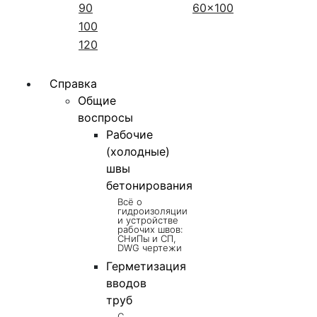
90
60x100
100
120
Справка
Общие
воспросы
Рабочие
(холодные)
швы
бетонирования
Всё о
гидроизоляции
и устройстве
рабочих швов:
СНиПы и СП,
DWG чертежи
Герметизация
вводов
труб
С