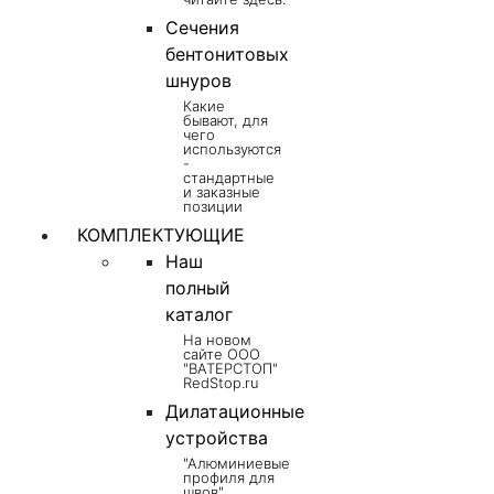
Сечения
бентонитовых
шнуров
Какие
бывают, для
чего
используются
-
стандартные
и заказные
позиции
КОМПЛЕКТУЮЩИЕ
Наш
полный
каталог
На новом
сайте ООО
"ВАТЕРСТОП"
RedStop.ru
Дилатационные
устройства
"Алюминиевые
профиля для
швов",