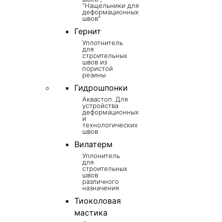
"Нащельники для
деформационных
швов"
Гернит
Уплотнитель
для
строительных
швов из
пористой
резины
Гидрошпонки
Аквастоп. Для
устройства
деформационных
и
технологических
швов
Вилатерм
Уплонитель
для
строительных
швов
различного
назначения
Тиоколовая
мастика