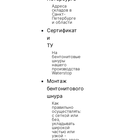
Адреса
складов в
Санкт-
Петербурге
и области
Сертификат
и
ТУ
На
бентонитовые
шнуры
нашего
производства
Waterstop
Монтаж
бентонитового
шнура
Как
правильно
осуществлять:
с сеткой или
без,
укладывать
широкой
частью или
узкой -
читайте здесь.