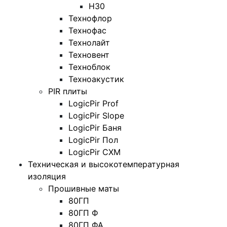
Н30
Технофлор
Технофас
Технолайт
Техновент
Техноблок
Техноакустик
PIR плиты
LogicPir Prof
LogicPir Slope
LogicPir Баня
LogicPir Пол
LogicPir СХМ
Техническая и высокотемпературная
изоляция
Прошивные маты
80ГП
80ГП Ф
80ГП ФА