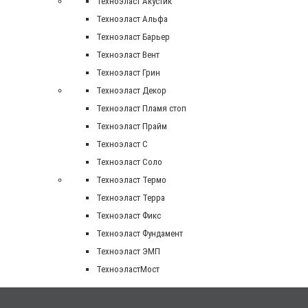
Техноэласт Акустик
Техноэласт Альфа
Техноэласт Барьер
Техноэласт Вент
Техноэласт Грин
Техноэласт Декор
Техноэласт Пламя стоп
Техноэласт Прайм
Техноэласт С
Техноэласт Соло
Техноэласт Термо
Техноэласт Терра
Техноэласт Фикс
Техноэласт Фундамент
Техноэласт ЭМП
ТехноэластМост