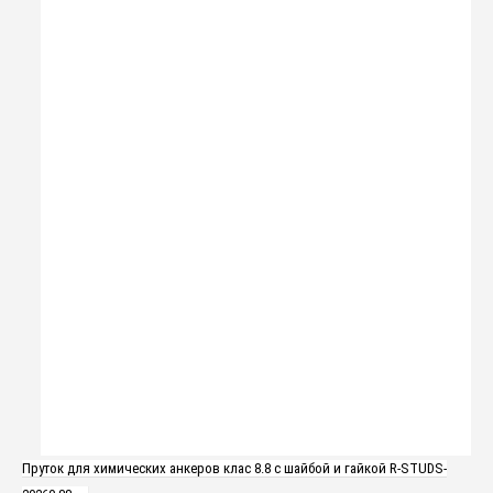
Пруток для химических анкеров клас 8.8 с шайбой и гайкой R-STUDS-