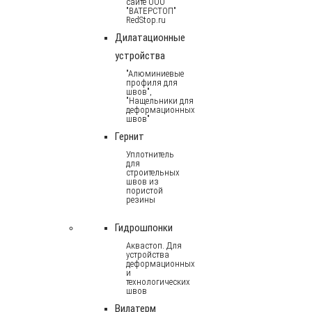
сайте ООО
"ВАТЕРСТОП"
RedStop.ru
Дилатационные
устройства
"Алюминиевые
профиля для
швов",
"Нащельники для
деформационных
швов"
Гернит
Уплотнитель
для
строительных
швов из
пористой
резины
Гидрошпонки
Аквастоп. Для
устройства
деформационных
и
технологических
швов
Вилатерм