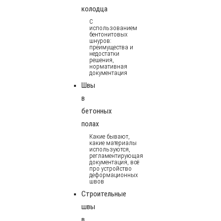
колодца
С
использованием
бентонитовых
шнуров:
преимущества и
недостатки
решения,
нормативная
документация
Швы
в
бетонных
полах
Какие бывают,
какие материалы
используются,
регламентирующая
документация, всё
про устройство
деформационных
швов
Строительные
швы
в