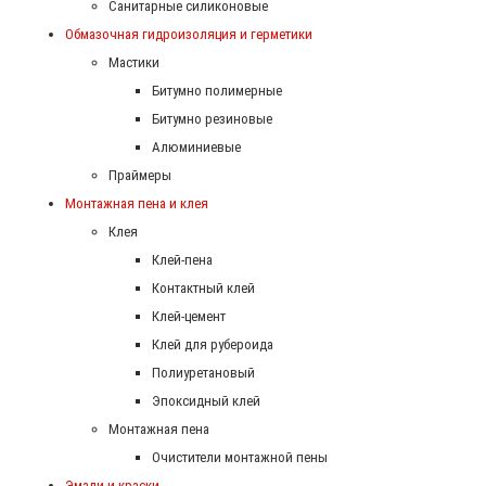
Санитарные силиконовые
Обмазочная гидроизоляция и герметики
Мастики
Битумно полимерные
Битумно резиновые
Алюминиевые
Праймеры
Монтажная пена и клея
Клея
Клей-пена
Контактный клей
Клей-цемент
Клей для рубероида
Полиуретановый
Эпоксидный клей
Монтажная пена
Очистители монтажной пены
Эмали и краски