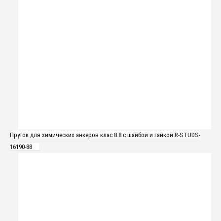
Пруток для химических анкеров клас 8.8 с шайбой и гайкой R-STUDS-
16190-88