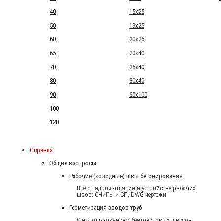
40
15x25
50
19x25
60
20x25
65
20x40
70
25x40
80
30x40
90
60x100
100
120
Справка
Общие воспросы
Рабочие (холодные) швы бетонирования
Всё о гидроизоляции и устройстве рабочих
швов: СНиПы и СП, DWG чертежи
Герметизация вводов труб
С использованием бентонитовых шнуров.