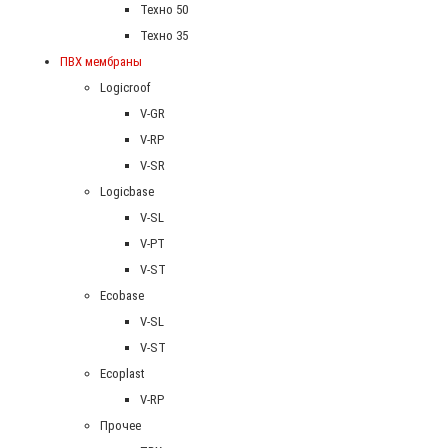
Техно 50
Техно 35
ПВХ мембраны
Logicroof
V-GR
V-RP
V-SR
Logicbase
V-SL
V-PT
V-ST
Ecobase
V-SL
V-ST
Ecoplast
V-RP
Прочее