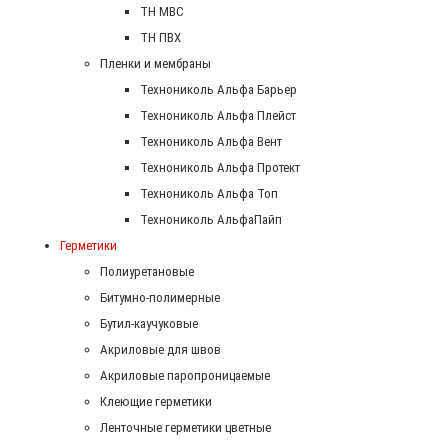
ТН МВС
ТН ПВХ
Пленки и мембраны
Технониколь Альфа Барьер
Технониколь Альфа Плейст
Технониколь Альфа Вент
Технониколь Альфа Протект
Технониколь Альфа Топ
Технониколь АльфаПайп
Герметики
Полиуретановые
Битумно-полимерные
Бутил-каучуковые
Акриловые для швов
Акриловые паропроницаемые
Клеющие герметики
Ленточные герметики цветные