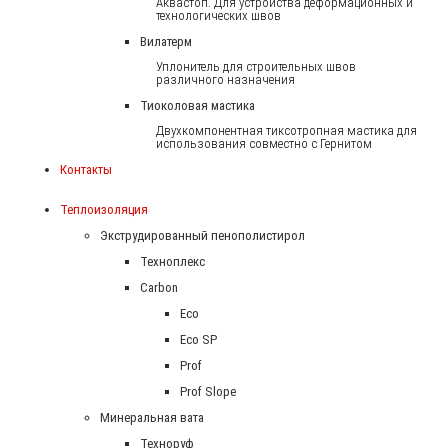
Аквастоп. Для устройства деформационных и
технологических швов
Вилатерм
Уплонитель для строительных швов
различного назначения
Тиоколовая мастика
Двухкомпонентная тиксотропная мастика для
использования совместно с Гернитом
Контакты
Теплоизоляция
Экструдированный пенополистирол
Техноплекс
Carbon
Eco
Eco SP
Prof
Prof Slope
Минеральная вата
Техноруф