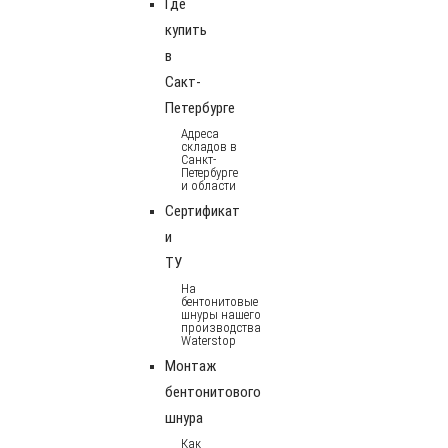
Где
купить
в
Сакт-
Петербурге
Адреса
складов в
Санкт-
Петербурге
и области
Сертификат
и
ТУ
На
бентонитовые
шнуры нашего
производства
Waterstop
Монтаж
бентонитового
шнура
Как