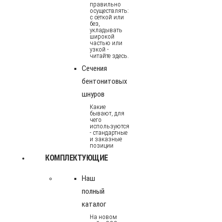
правильно
осуществлять:
с сеткой или
без,
укладывать
широкой
частью или
узкой -
читайте здесь.
Сечения
бентонитовых
шнуров
Какие
бывают, для
чего
используются
- стандартные
и заказные
позиции
КОМПЛЕКТУЮЩИЕ
Наш
полный
каталог
На новом