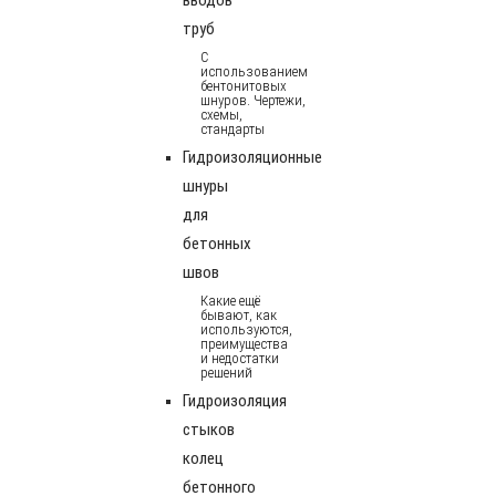
труб
С
использованием
бентонитовых
шнуров. Чертежи,
схемы,
стандарты
Гидроизоляционные
шнуры
для
бетонных
швов
Какие ещё
бывают, как
используются,
преимущества
и недостатки
решений
Гидроизоляция
стыков
колец
бетонного