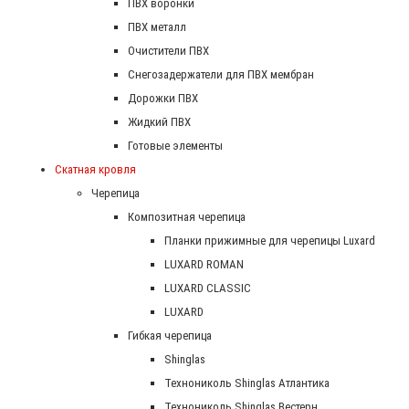
ПВХ воронки
ПВХ металл
Очистители ПВХ
Снегозадержатели для ПВХ мембран
Дорожки ПВХ
Жидкий ПВХ
Готовые элементы
Скатная кровля
Черепица
Композитная черепица
Планки прижимные для черепицы Luxard
LUXARD ROMAN
LUXARD CLASSIC
LUXARD
Гибкая черепица
Shinglas
Технониколь Shinglas Атлантика
Технониколь Shinglas Вестерн