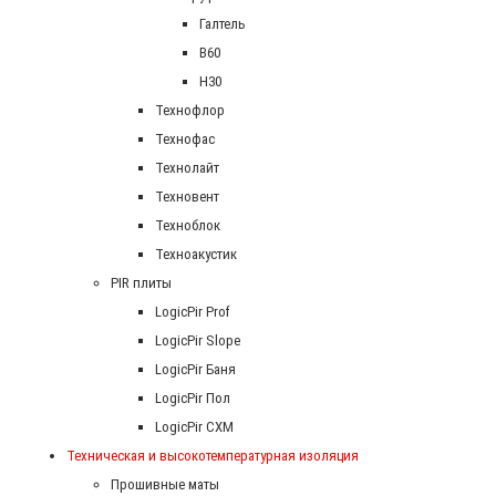
Галтель
В60
Н30
Технофлор
Технофас
Технолайт
Техновент
Техноблок
Техноакустик
PIR плиты
LogicPir Prof
LogicPir Slope
LogicPir Баня
LogicPir Пол
LogicPir СХМ
Техническая и высокотемпературная изоляция
Прошивные маты