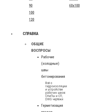
90
60x100
100
120
СПРАВКА
ОБЩИЕ
ВОСПРОСЫ
Рабочие
(холодные)
швы
бетонирования
Всё о
гидроизоляции
и устройстве
рабочих швов:
СНиПы и СП,
DWG чертежи
Герметизация
вводов