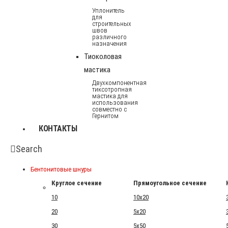
Уплонитель
для
строительных
швов
различного
назначения
Тиоколовая
мастика
Двухкомпонентная
тиксотропная
мастика для
использования
совместно с
Гернитом
КОНТАКТЫ
Search
Бентонитовые шнуры
Круглое сечение
Прямоугольное сечение
10
10x20
20
5x20
30
5x50