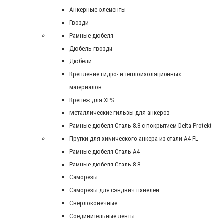
Анкерные элементы
Гвозди
Рамные дюбеля
Дюбель гвозди
Дюбели
Крепление гидро- и теплоизоляционных
материалов
Крепеж для XPS
Металлические гильзы для анкеров
Рамные дюбеля Сталь 8.8 с покрытием Delta Protekt
Прутки для химического анкера из стали А4 FL
Рамные дюбеля Сталь A4
Рамные дюбеля Сталь 8.8
Саморезы
Саморезы для сэндвич панелей
Сверлоконечные
Соединительные ленты