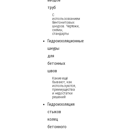
труб
С
использованием
бентонитовых
шнуров. Чертежи,
схемы,
стандарты
Гидроизоляционные
шнуры
для
бетонных
швов
Какие ещё
бывают, как
используются,
преимущества
и недостатки
решений
Гидроизоляция
стыков
колец
бетонного