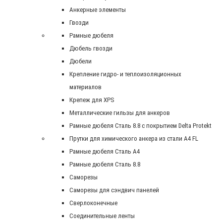
Анкерные элементы
Гвозди
Рамные дюбеля
Дюбель гвозди
Дюбели
Крепление гидро- и теплоизоляционных
материалов
Крепеж для XPS
Металлические гильзы для анкеров
Рамные дюбеля Сталь 8.8 с покрытием Delta Protekt
Прутки для химического анкера из стали А4 FL
Рамные дюбеля Сталь A4
Рамные дюбеля Сталь 8.8
Саморезы
Саморезы для сэндвич панелей
Сверлоконечные
Соединительные ленты