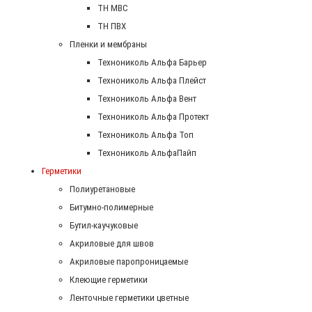
ТН МВС
ТН ПВХ
Пленки и мембраны
Технониколь Альфа Барьер
Технониколь Альфа Плейст
Технониколь Альфа Вент
Технониколь Альфа Протект
Технониколь Альфа Топ
Технониколь АльфаПайп
Герметики
Полиуретановые
Битумно-полимерные
Бутил-каучуковые
Акриловые для швов
Акриловые паропроницаемые
Клеющие герметики
Ленточные герметики цветные