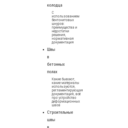
колодца
С
использованием
бентонитовых
шнуров:
преимущества и
недостатки
решения,
нормативная
документация
Швы
в
бетонных
полах
Какие бывают,
какие материалы
используются,
регламентирующая
документация, всё
про устройство
деформационных
швов
Строительные
швы
в