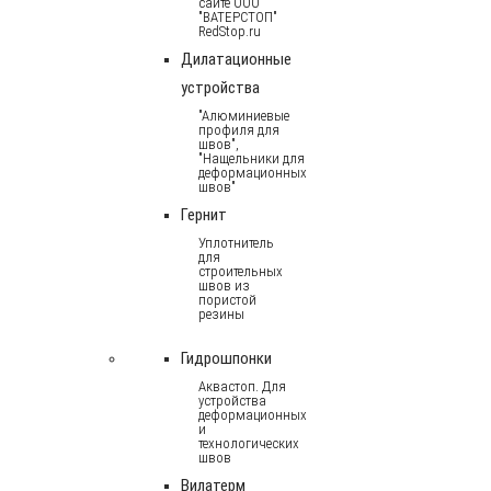
сайте ООО
"ВАТЕРСТОП"
RedStop.ru
Дилатационные
устройства
"Алюминиевые
профиля для
швов",
"Нащельники для
деформационных
швов"
Гернит
Уплотнитель
для
строительных
швов из
пористой
резины
Гидрошпонки
Аквастоп. Для
устройства
деформационных
и
технологических
швов
Вилатерм