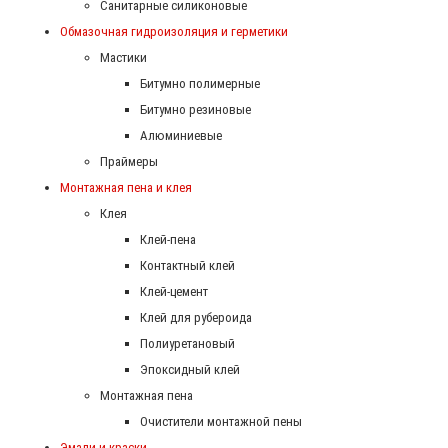
Санитарные силиконовые
Обмазочная гидроизоляция и герметики
Мастики
Битумно полимерные
Битумно резиновые
Алюминиевые
Праймеры
Монтажная пена и клея
Клея
Клей-пена
Контактный клей
Клей-цемент
Клей для рубероида
Полиуретановый
Эпоксидный клей
Монтажная пена
Очистители монтажной пены
Эмали и краски