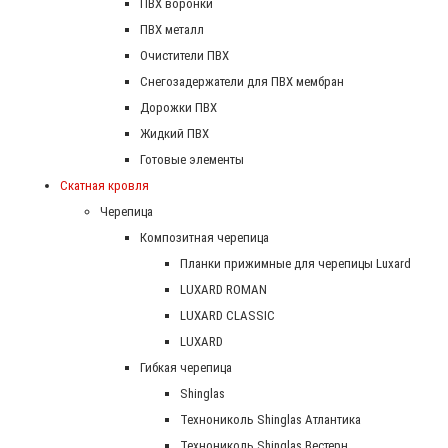
ПВХ воронки
ПВХ металл
Очистители ПВХ
Снегозадержатели для ПВХ мембран
Дорожки ПВХ
Жидкий ПВХ
Готовые элементы
Скатная кровля
Черепица
Композитная черепица
Планки прижимные для черепицы Luxard
LUXARD ROMAN
LUXARD CLASSIC
LUXARD
Гибкая черепица
Shinglas
Технониколь Shinglas Атлантика
Технониколь Shinglas Вестерн