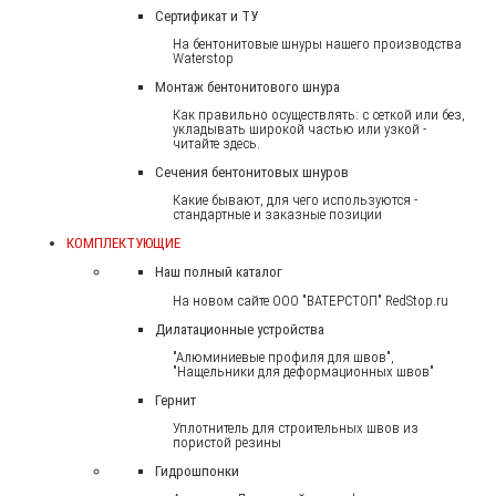
Сертификат и ТУ
На бентонитовые шнуры нашего производства
Waterstop
Монтаж бентонитового шнура
Как правильно осуществлять: с сеткой или без,
укладывать широкой частью или узкой -
читайте здесь.
Сечения бентонитовых шнуров
Какие бывают, для чего используются -
стандартные и заказные позиции
КОМПЛЕКТУЮЩИЕ
Наш полный каталог
На новом сайте ООО "ВАТЕРСТОП" RedStop.ru
Дилатационные устройства
"Алюминиевые профиля для швов",
"Нащельники для деформационных швов"
Гернит
Уплотнитель для строительных швов из
пористой резины
Гидрошпонки