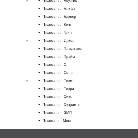
Техноэласт Акустик
Техноэласт Альфа
Техноэласт Барьер
Техноэласт Вент
Техноэласт Грин
Техноэласт Декор
Техноэласт Пламя стоп
Техноэласт Прайм
Техноэласт С
Техноэласт Соло
Техноэласт Термо
Техноэласт Терра
Техноэласт Фикс
Техноэласт Фундамент
Техноэласт ЭМП
ТехноэластМост