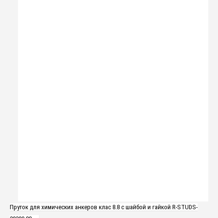
Пруток для химических анкеров клас 8.8 с шайбой и гайкой R-STUDS-