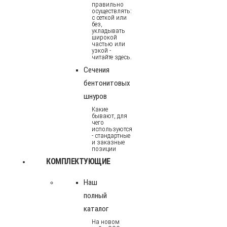
правильно
осуществлять:
с сеткой или
без,
укладывать
широкой
частью или
узкой -
читайте здесь.
Сечения
бентонитовых
шнуров
Какие
бывают, для
чего
используются
- стандартные
и заказные
позиции
КОМПЛЕКТУЮЩИЕ
Наш
полный
каталог
На новом