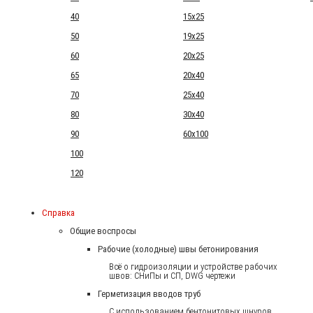
40
15x25
50
19x25
60
20x25
65
20x40
70
25x40
80
30x40
90
60x100
100
120
Справка
Общие воспросы
Рабочие (холодные) швы бетонирования
Всё о гидроизоляции и устройстве рабочих
швов: СНиПы и СП, DWG чертежи
Герметизация вводов труб
С использованием бентонитовых шнуров.