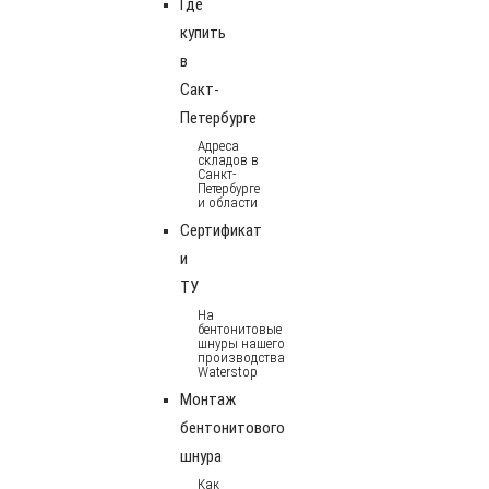
Где
купить
в
Сакт-
Петербурге
Адреса
складов в
Санкт-
Петербурге
и области
Сертификат
и
ТУ
На
бентонитовые
шнуры нашего
производства
Waterstop
Монтаж
бентонитового
шнура
Как