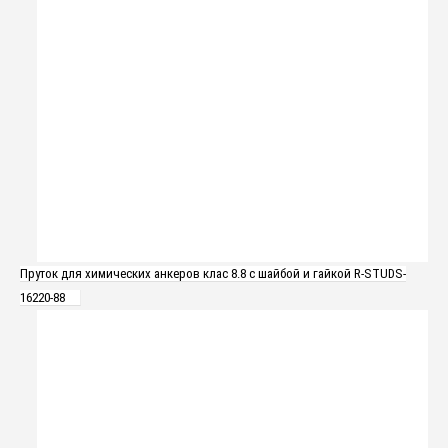
Пруток для химических анкеров клас 8.8 с шайбой и гайкой R-STUDS-
16220-88