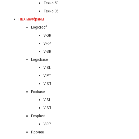
Техно 50
Техно 35
ПВХ мембраны
Logicroof
V-GR
V-RP
V-SR
Logicbase
V-SL
V-PT
V-ST
Ecobase
V-SL
V-ST
Ecoplast
V-RP
Прочее