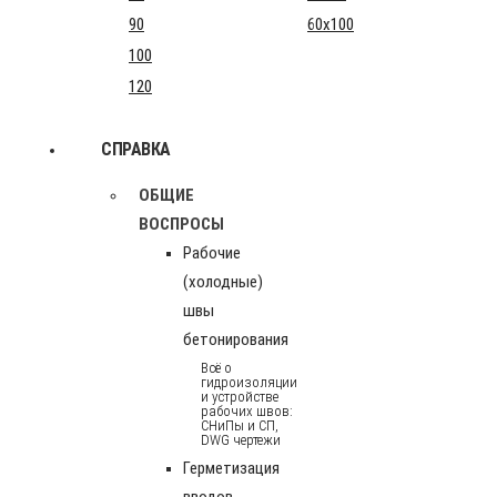
90
60x100
100
120
СПРАВКА
ОБЩИЕ
ВОСПРОСЫ
Рабочие
(холодные)
швы
бетонирования
Всё о
гидроизоляции
и устройстве
рабочих швов:
СНиПы и СП,
DWG чертежи
Герметизация
вводов