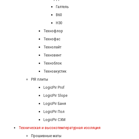
Галтель
В60
Н30
Технофлор
Технофас
Технолайт
Техновент
Техноблок
Техноакустик
PIR плиты
LogicPir Prof
LogicPir Slope
LogicPir Баня
LogicPir Пол
LogicPir СХМ
Техническая и высокотемпературная изоляция
Прошивные маты