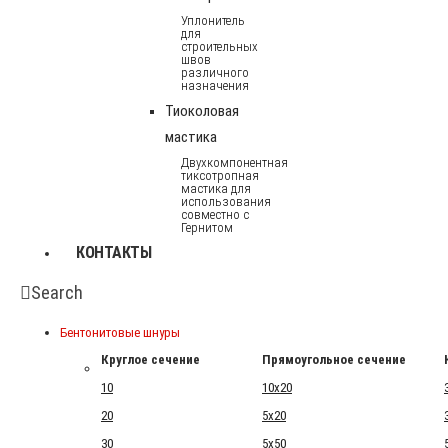
Уплонитель
для
строительных
швов
различного
назначения
Тиоколовая
мастика
Двухкомпонентная
тиксотропная
мастика для
использования
совместно с
Гернитом
КОНТАКТЫ
Search
Бентонитовые шнуры
Круглое сечение
Прямоугольное сечение
10
10x20
20
5x20
30
5x50