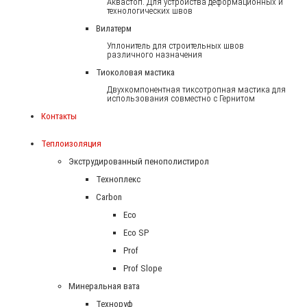
Аквастоп. Для устройства деформационных и
технологических швов
Вилатерм
Уплонитель для строительных швов
различного назначения
Тиоколовая мастика
Двухкомпонентная тиксотропная мастика для
использования совместно с Гернитом
Контакты
Теплоизоляция
Экструдированный пенополистирол
Техноплекс
Carbon
Eco
Eco SP
Prof
Prof Slope
Минеральная вата
Техноруф