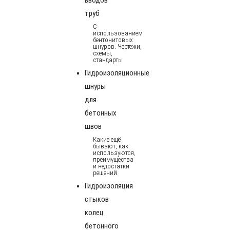
труб
С
использованием
бентонитовых
шнуров. Чертежи,
схемы,
стандарты
Гидроизоляционные
шнуры
для
бетонных
швов
Какие ещё
бывают, как
используются,
преимущества
и недостатки
решений
Гидроизоляция
стыков
колец
бетонного