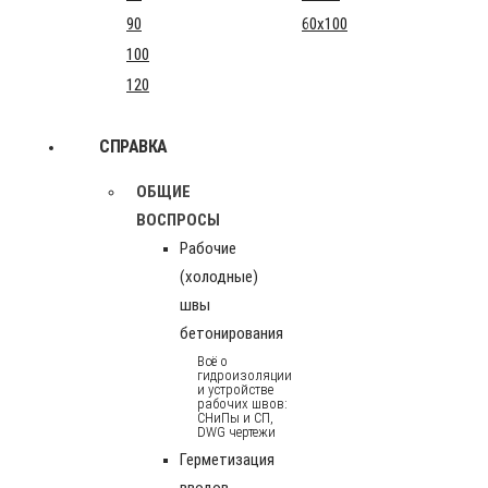
90
60x100
100
120
СПРАВКА
ОБЩИЕ
ВОСПРОСЫ
Рабочие
(холодные)
швы
бетонирования
Всё о
гидроизоляции
и устройстве
рабочих швов:
СНиПы и СП,
DWG чертежи
Герметизация
вводов