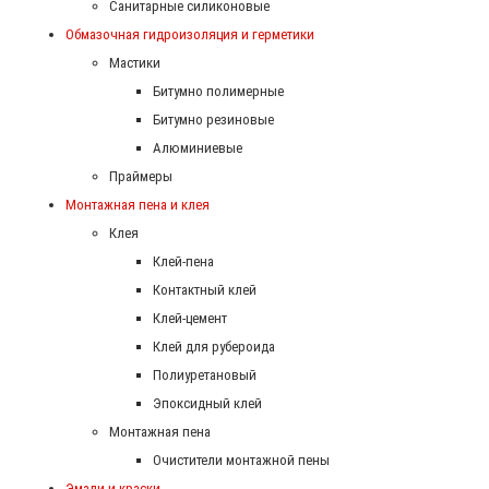
Санитарные силиконовые
Обмазочная гидроизоляция и герметики
Мастики
Битумно полимерные
Битумно резиновые
Алюминиевые
Праймеры
Монтажная пена и клея
Клея
Клей-пена
Контактный клей
Клей-цемент
Клей для рубероида
Полиуретановый
Эпоксидный клей
Монтажная пена
Очистители монтажной пены
Эмали и краски