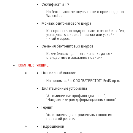
Сертификат и ТУ
На бентонитовые шнуры нашего производства
Waterstop
Монтаж бентонитового шнура
Как правильно осуществлять: с сеткой или без,
укладывать широкой частью или узкой -
читайте здесь.
Сечения бентонитовых шнуров
Какие бывают, для чего используются -
стандартные и заказные позиции
КОМПЛЕКТУЮЩИЕ
Наш полный каталог
На новом сайте ООО "ВАТЕРСТОП" RedStop.ru
Дилатационные устройства
"Алюминиевые профиля для швов",
"Нащельники для деформационных швов"
Гернит
Уплотнитель для строительных швов из
пористой резины
Гидрошпонки