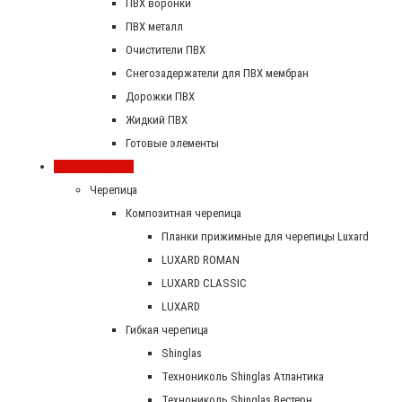
ПВХ воронки
ПВХ металл
Очистители ПВХ
Снегозадержатели для ПВХ мембран
Дорожки ПВХ
Жидкий ПВХ
Готовые элементы
Скатная кровля
Черепица
Композитная черепица
Планки прижимные для черепицы Luxard
LUXARD ROMAN
LUXARD CLASSIC
LUXARD
Гибкая черепица
Shinglas
Технониколь Shinglas Атлантика
Технониколь Shinglas Вестерн