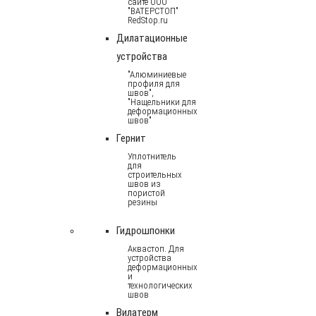
сайте ООО
"ВАТЕРСТОП"
RedStop.ru
Дилатационные
устройства
"Алюминиевые
профиля для
швов",
"Нащельники для
деформационных
швов"
Гернит
Уплотнитель
для
строительных
швов из
пористой
резины
Гидрошпонки
Аквастоп. Для
устройства
деформационных
и
технологических
швов
Вилатерм