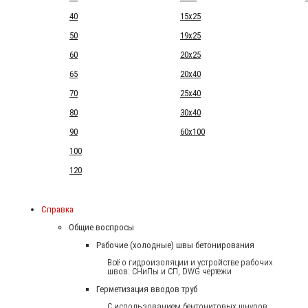
40
15x25
50
19x25
60
20x25
65
20x40
70
25x40
80
30x40
90
60x100
100
120
Справка
Общие воспросы
Рабочие (холодные) швы бетонирования
Всё о гидроизоляции и устройстве рабочих
швов: СНиПы и СП, DWG чертежи
Герметизация вводов труб
С использованием бентонитовых шнуров.