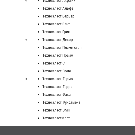
Техноэласт Акустик
Техноэласт Альфа
Техноэласт Барьер
Техноэласт Вент
Техноэласт Грин
Техноэласт Декор
Техноэласт Пламя стоп
Техноэласт Прайм
Техноэласт С
Техноэласт Соло
Техноэласт Термо
Техноэласт Терра
Техноэласт Фикс
Техноэласт Фундамент
Техноэласт ЭМП
ТехноэластМост