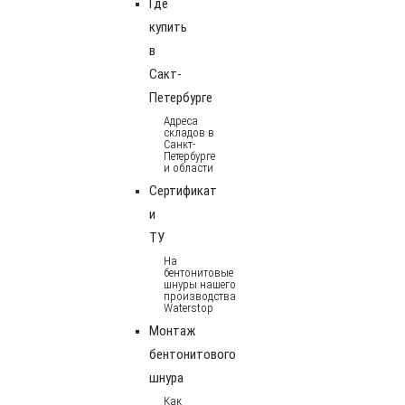
Где
купить
в
Сакт-
Петербурге
Адреса
складов в
Санкт-
Петербурге
и области
Сертификат
и
ТУ
На
бентонитовые
шнуры нашего
производства
Waterstop
Монтаж
бентонитового
шнура
Как