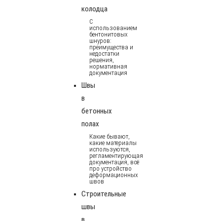
колодца
С
использованием
бентонитовых
шнуров:
преимущества и
недостатки
решения,
нормативная
документация
Швы
в
бетонных
полах
Какие бывают,
какие материалы
используются,
регламентирующая
документация, всё
про устройство
деформационных
швов
Строительные
швы
в