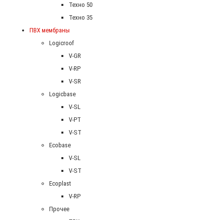
Техно 50
Техно 35
ПВХ мембраны
Logicroof
V-GR
V-RP
V-SR
Logicbase
V-SL
V-PT
V-ST
Ecobase
V-SL
V-ST
Ecoplast
V-RP
Прочее