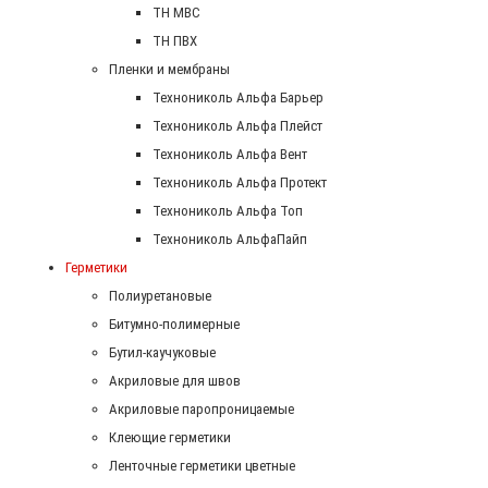
ТН МВС
ТН ПВХ
Пленки и мембраны
Технониколь Альфа Барьер
Технониколь Альфа Плейст
Технониколь Альфа Вент
Технониколь Альфа Протект
Технониколь Альфа Топ
Технониколь АльфаПайп
Герметики
Полиуретановые
Битумно-полимерные
Бутил-каучуковые
Акриловые для швов
Акриловые паропроницаемые
Клеющие герметики
Ленточные герметики цветные