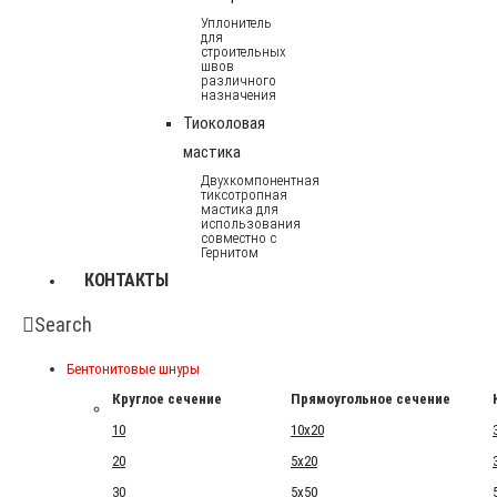
Уплонитель
для
строительных
швов
различного
назначения
Тиоколовая
мастика
Двухкомпонентная
тиксотропная
мастика для
использования
совместно с
Гернитом
КОНТАКТЫ
Search
Бентонитовые шнуры
Круглое сечение
Прямоугольное сечение
10
10x20
20
5x20
30
5x50