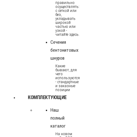
правильно
осуществлять:
с сеткой или
без,
укладывать
широкой
частью или
узкой -
читайте здесь.
Сечения
бентонитовых
шнуров
Какие
бывают, для
чего
используются
- стандартные
и заказные
позиции
КОМПЛЕКТУЮЩИЕ
Наш
полный
каталог
На новом