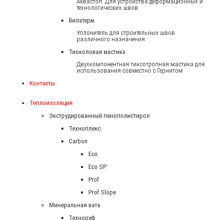
Аквастоп. Для устройства деформационных и
технологических швов
Вилатерм
Уплонитель для строительных швов
различного назначения
Тиоколовая мастика
Двухкомпонентная тиксотропная мастика для
использования совместно с Гернитом
Контакты
Теплоизоляция
Экструдированный пенополистирол
Техноплекс
Carbon
Eco
Eco SP
Prof
Prof Slope
Минеральная вата
Техноруф