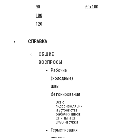
90
60x100
100
120
СПРАВКА
ОБЩИЕ
ВОСПРОСЫ
Рабочие
(холодные)
швы
бетонирования
Всё о
гидроизоляции
и устройстве
рабочих швов:
СНиПы и СП,
DWG чертежи
Герметизация
вводов