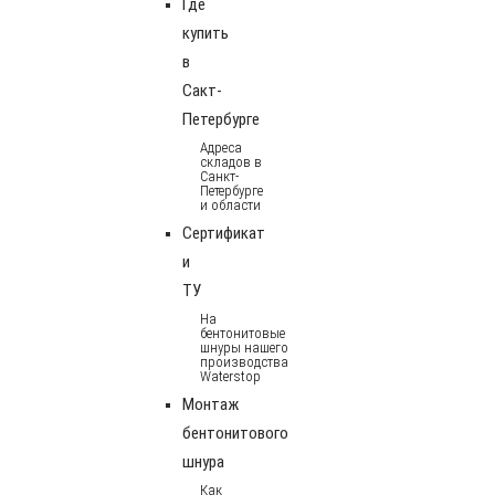
Где
купить
в
Сакт-
Петербурге
Адреса
складов в
Санкт-
Петербурге
и области
Сертификат
и
ТУ
На
бентонитовые
шнуры нашего
производства
Waterstop
Монтаж
бентонитового
шнура
Как