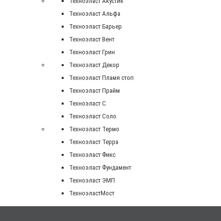
Техноэласт Акустик
Техноэласт Альфа
Техноэласт Барьер
Техноэласт Вент
Техноэласт Грин
Техноэласт Декор
Техноэласт Пламя стоп
Техноэласт Прайм
Техноэласт С
Техноэласт Соло
Техноэласт Термо
Техноэласт Терра
Техноэласт Фикс
Техноэласт Фундамент
Техноэласт ЭМП
ТехноэластМост