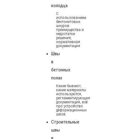
колодца
С
использованием
бентонитовых
шнуров:
преимущества и
недостатки
решения,
нормативная
документация
Швы
в
бетонных
полах
Какие бывают,
какие материалы
используются,
регламентирующая
документация, всё
про устройство
деформационных
швов
Строительные
швы
в