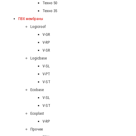
Техно 50
Техно 35
ПВХ мембраны
Logicroof
V-GR
V-RP
V-SR
Logicbase
V-SL
V-PT
V-ST
Ecobase
V-SL
V-ST
Ecoplast
V-RP
Прочее