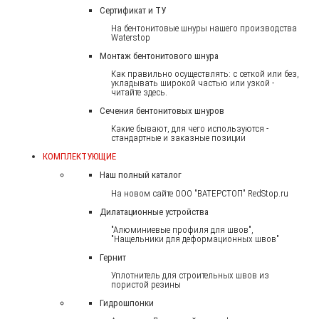
Сертификат и ТУ
На бентонитовые шнуры нашего производства
Waterstop
Монтаж бентонитового шнура
Как правильно осуществлять: с сеткой или без,
укладывать широкой частью или узкой -
читайте здесь.
Сечения бентонитовых шнуров
Какие бывают, для чего используются -
стандартные и заказные позиции
КОМПЛЕКТУЮЩИЕ
Наш полный каталог
На новом сайте ООО "ВАТЕРСТОП" RedStop.ru
Дилатационные устройства
"Алюминиевые профиля для швов",
"Нащельники для деформационных швов"
Гернит
Уплотнитель для строительных швов из
пористой резины
Гидрошпонки