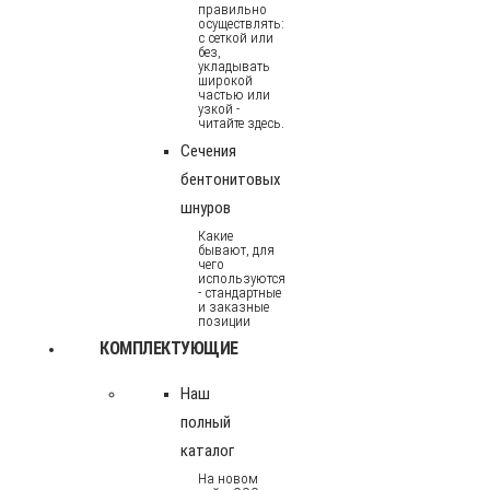
правильно
осуществлять:
с сеткой или
без,
укладывать
широкой
частью или
узкой -
читайте здесь.
Сечения
бентонитовых
шнуров
Какие
бывают, для
чего
используются
- стандартные
и заказные
позиции
КОМПЛЕКТУЮЩИЕ
Наш
полный
каталог
На новом