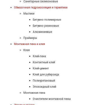
Санитарные силиконовые
Обмазочная гидроизоляция и герметики
Мастики
Битумно полимерные
Битумно резиновые
Алюминиевые
Праймеры
Монтажная пена и клея
Клея
Клей-пена
Контактный клей
Клей-цемент
Клей для рубероида
Полиуретановый
Эпоксидный клей
Монтажная пена
Очистители монтажной пены
Эмали и краски