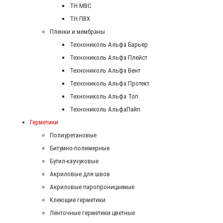
ТН МВС
ТН ПВХ
Пленки и мембраны
Технониколь Альфа Барьер
Технониколь Альфа Плейст
Технониколь Альфа Вент
Технониколь Альфа Протект
Технониколь Альфа Топ
Технониколь АльфаПайп
Герметики
Полиуретановые
Битумно-полимерные
Бутил-каучуковые
Акриловые для швов
Акриловые паропроницаемые
Клеющие герметики
Ленточные герметики цветные