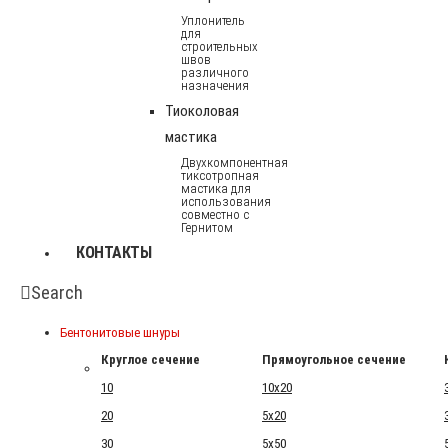
Уплонитель
для
строительных
швов
различного
назначения
Тиоколовая
мастика
Двухкомпонентная
тиксотропная
мастика для
использования
совместно с
Гернитом
КОНТАКТЫ
Search
Бентонитовые шнуры
Круглое сечение
Прямоугольное сечение
10
10x20
20
5x20
30
5x50