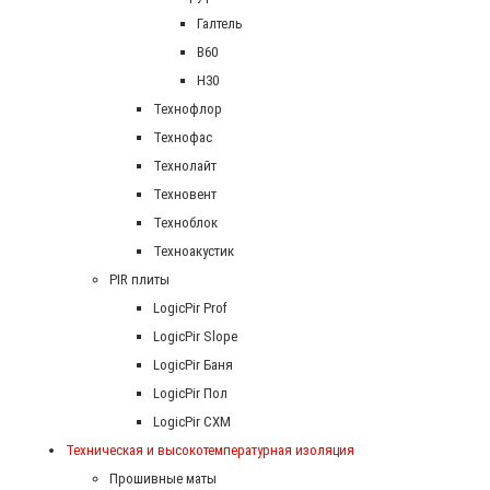
Галтель
В60
Н30
Технофлор
Технофас
Технолайт
Техновент
Техноблок
Техноакустик
PIR плиты
LogicPir Prof
LogicPir Slope
LogicPir Баня
LogicPir Пол
LogicPir СХМ
Техническая и высокотемпературная изоляция
Прошивные маты