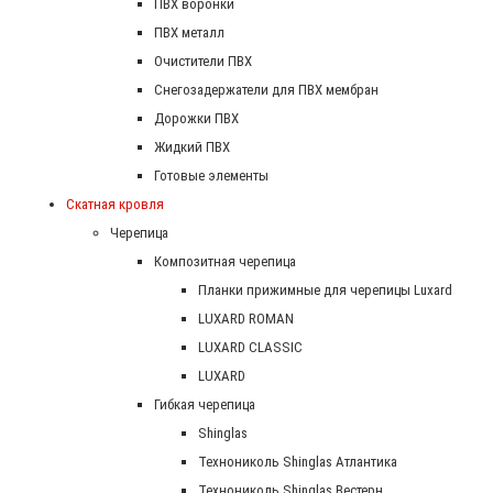
ПВХ воронки
ПВХ металл
Очистители ПВХ
Снегозадержатели для ПВХ мембран
Дорожки ПВХ
Жидкий ПВХ
Готовые элементы
Скатная кровля
Черепица
Композитная черепица
Планки прижимные для черепицы Luxard
LUXARD ROMAN
LUXARD CLASSIC
LUXARD
Гибкая черепица
Shinglas
Технониколь Shinglas Атлантика
Технониколь Shinglas Вестерн