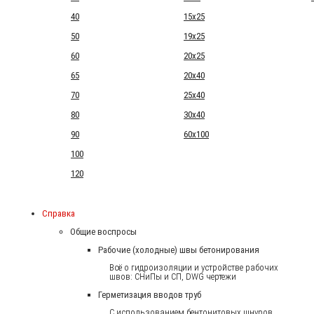
40
15x25
50
19x25
60
20x25
65
20x40
70
25x40
80
30x40
90
60x100
100
120
Справка
Общие воспросы
Рабочие (холодные) швы бетонирования
Всё о гидроизоляции и устройстве рабочих
швов: СНиПы и СП, DWG чертежи
Герметизация вводов труб
С использованием бентонитовых шнуров.