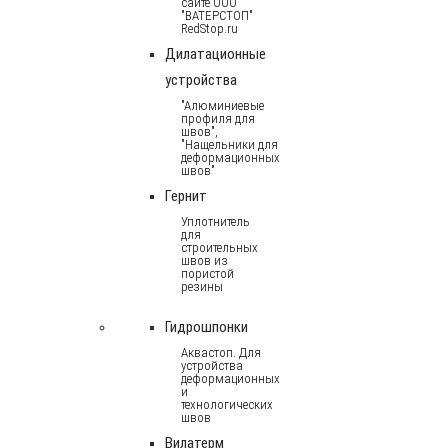
сайте ООО
"ВАТЕРСТОП"
RedStop.ru
Дилатационные
устройства
"Алюминиевые
профиля для
швов",
"Нащельники для
деформационных
швов"
Гернит
Уплотнитель
для
строительных
швов из
пористой
резины
Гидрошпонки
Аквастоп. Для
устройства
деформационных
и
технологических
швов
Вилатерм