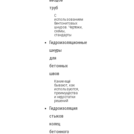
труб
С
использованием
бентонитовых
шнуров. Чертежи,
схемы,
стандарты
Гидроизоляционные
шнуры
для
бетонных
швов
Какие ещё
бывают, как
используются,
преимущества
и недостатки
решений
Гидроизоляция
стыков
колец
бетонного