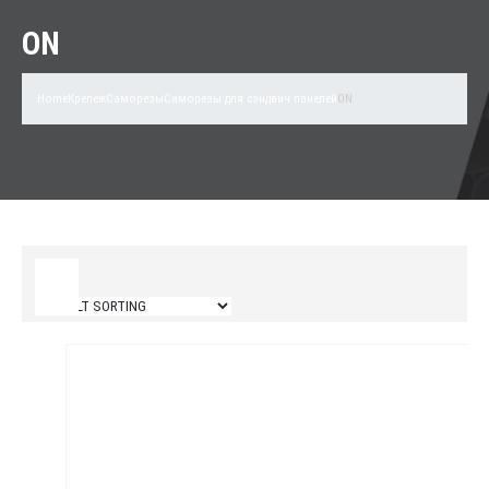
ON
Home
Крепеж
Саморезы
Саморезы для сэндвич панелей
ON
Filter