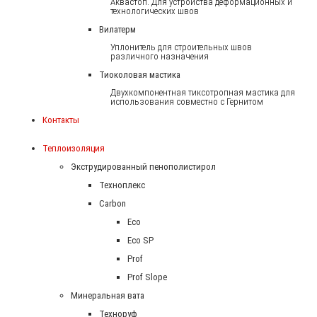
Аквастоп. Для устройства деформационных и
технологических швов
Вилатерм
Уплонитель для строительных швов
различного назначения
Тиоколовая мастика
Двухкомпонентная тиксотропная мастика для
использования совместно с Гернитом
Контакты
Теплоизоляция
Экструдированный пенополистирол
Техноплекс
Carbon
Eco
Eco SP
Prof
Prof Slope
Минеральная вата
Техноруф