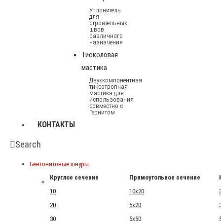
Уплонитель
для
строительных
швов
различного
назначения
Тиоколовая
мастика
Двухкомпонентная
тиксотропная
мастика для
использования
совместно с
Гернитом
КОНТАКТЫ
Search
Бентонитовые шнуры
Круглое сечение
Прямоугольное сечение
10
10x20
20
5x20
30
5x50