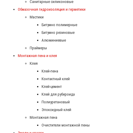
Санитарные силиконовые
Обмазочная гидроизоляция и герметики
Мастики
Битумно полимерные
Битумно резиновые
Алюминиевые
Праймеры
Монтажная пена и клея
Клея
Клей-пена
Контактный клей
Клей-цемент
Клей для рубероида
Полиуретановый
Эпоксидный клей
Монтажная пена
Очистители монтажной пены
Эмали и краски