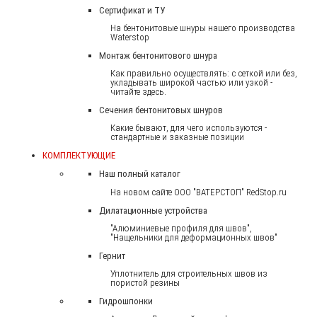
Сертификат и ТУ
На бентонитовые шнуры нашего производства
Waterstop
Монтаж бентонитового шнура
Как правильно осуществлять: с сеткой или без,
укладывать широкой частью или узкой -
читайте здесь.
Сечения бентонитовых шнуров
Какие бывают, для чего используются -
стандартные и заказные позиции
КОМПЛЕКТУЮЩИЕ
Наш полный каталог
На новом сайте ООО "ВАТЕРСТОП" RedStop.ru
Дилатационные устройства
"Алюминиевые профиля для швов",
"Нащельники для деформационных швов"
Гернит
Уплотнитель для строительных швов из
пористой резины
Гидрошпонки