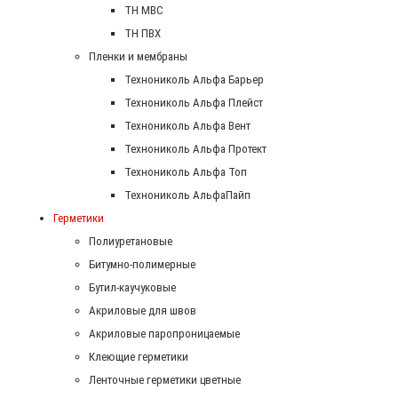
ТН МВС
ТН ПВХ
Пленки и мембраны
Технониколь Альфа Барьер
Технониколь Альфа Плейст
Технониколь Альфа Вент
Технониколь Альфа Протект
Технониколь Альфа Топ
Технониколь АльфаПайп
Герметики
Полиуретановые
Битумно-полимерные
Бутил-каучуковые
Акриловые для швов
Акриловые паропроницаемые
Клеющие герметики
Ленточные герметики цветные