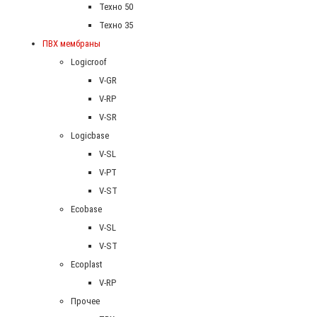
Техно 50
Техно 35
ПВХ мембраны
Logicroof
V-GR
V-RP
V-SR
Logicbase
V-SL
V-PT
V-ST
Ecobase
V-SL
V-ST
Ecoplast
V-RP
Прочее