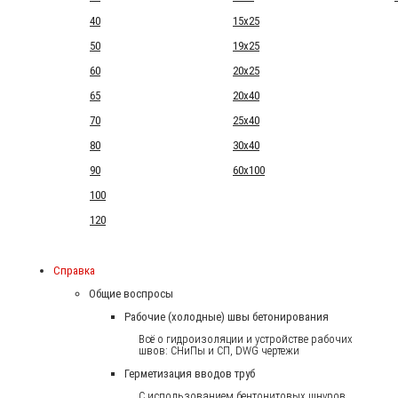
40
15x25
50
19x25
60
20x25
65
20x40
70
25x40
80
30x40
90
60x100
100
120
Справка
Общие воспросы
Рабочие (холодные) швы бетонирования
Всё о гидроизоляции и устройстве рабочих
швов: СНиПы и СП, DWG чертежи
Герметизация вводов труб
С использованием бентонитовых шнуров.