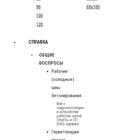
90
60x100
100
120
СПРАВКА
ОБЩИЕ
ВОСПРОСЫ
Рабочие
(холодные)
швы
бетонирования
Всё о
гидроизоляции
и устройстве
рабочих швов:
СНиПы и СП,
DWG чертежи
Герметизация
вводов