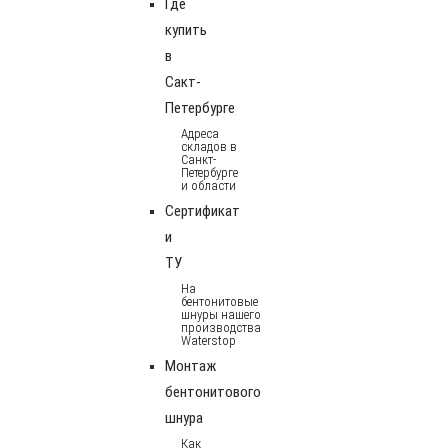
Где
купить
в
Сакт-
Петербурге
Адреса
складов в
Санкт-
Петербурге
и области
Сертификат
и
ТУ
На
бентонитовые
шнуры нашего
производства
Waterstop
Монтаж
бентонитового
шнура
Как