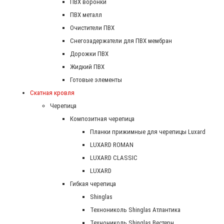
ПВХ воронки
ПВХ металл
Очистители ПВХ
Снегозадержатели для ПВХ мембран
Дорожки ПВХ
Жидкий ПВХ
Готовые элементы
Скатная кровля
Черепица
Композитная черепица
Планки прижимные для черепицы Luxard
LUXARD ROMAN
LUXARD CLASSIC
LUXARD
Гибкая черепица
Shinglas
Технониколь Shinglas Атлантика
Технониколь Shinglas Вестерн