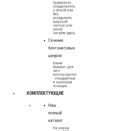
правильно
осуществлять:
с сеткой или
без,
укладывать
широкой
частью или
узкой -
читайте здесь.
Сечения
бентонитовых
шнуров
Какие
бывают, для
чего
используются
- стандартные
и заказные
позиции
КОМПЛЕКТУЮЩИЕ
Наш
полный
каталог
На новом