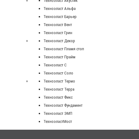
Техноэласт Акустик
Техноэласт Альфа
Техноэласт Барьер
Техноэласт Вент
Техноэласт Грин
Техноэласт Декор
Техноэласт Пламя стоп
Техноэласт Прайм
Техноэласт С
Техноэласт Соло
Техноэласт Термо
Техноэласт Терра
Техноэласт Фикс
Техноэласт Фундамент
Техноэласт ЭМП
ТехноэластМост