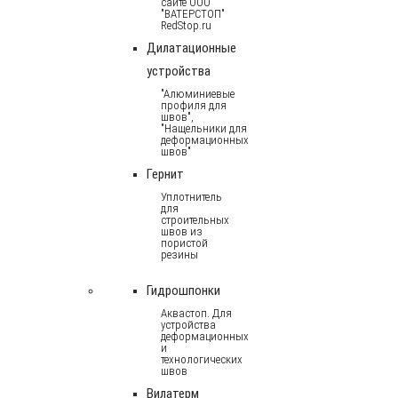
сайте ООО
"ВАТЕРСТОП"
RedStop.ru
Дилатационные
устройства
"Алюминиевые
профиля для
швов",
"Нащельники для
деформационных
швов"
Гернит
Уплотнитель
для
строительных
швов из
пористой
резины
Гидрошпонки
Аквастоп. Для
устройства
деформационных
и
технологических
швов
Вилатерм