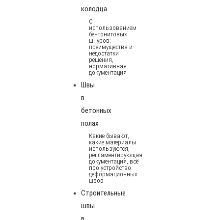
колодца
С
использованием
бентонитовых
шнуров:
преимущества и
недостатки
решения,
нормативная
документация
Швы
в
бетонных
полах
Какие бывают,
какие материалы
используются,
регламентирующая
документация, всё
про устройство
деформационных
швов
Строительные
швы
в