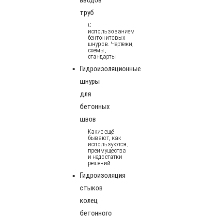
труб
С
использованием
бентонитовых
шнуров. Чертежи,
схемы,
стандарты
Гидроизоляционные
шнуры
для
бетонных
швов
Какие ещё
бывают, как
используются,
преимущества
и недостатки
решений
Гидроизоляция
стыков
колец
бетонного