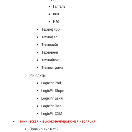
Галтель
В60
Н30
Технофлор
Технофас
Технолайт
Техновент
Техноблок
Техноакустик
PIR плиты
LogicPir Prof
LogicPir Slope
LogicPir Баня
LogicPir Пол
LogicPir СХМ
Техническая и высокотемпературная изоляция
Прошивные маты