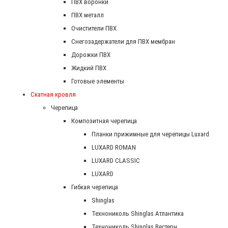
ПВХ воронки
ПВХ металл
Очистители ПВХ
Снегозадержатели для ПВХ мембран
Дорожки ПВХ
Жидкий ПВХ
Готовые элементы
Скатная кровля
Черепица
Композитная черепица
Планки прижимные для черепицы Luxard
LUXARD ROMAN
LUXARD CLASSIC
LUXARD
Гибкая черепица
Shinglas
Технониколь Shinglas Атлантика
Технониколь Shinglas Вестерн