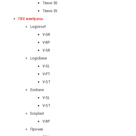
Техно 50
Техно 35
ПВХ мембраны
Logicroof
V-GR
V-RP
V-SR
Logicbase
V-SL
V-PT
V-ST
Ecobase
V-SL
V-ST
Ecoplast
V-RP
Прочее