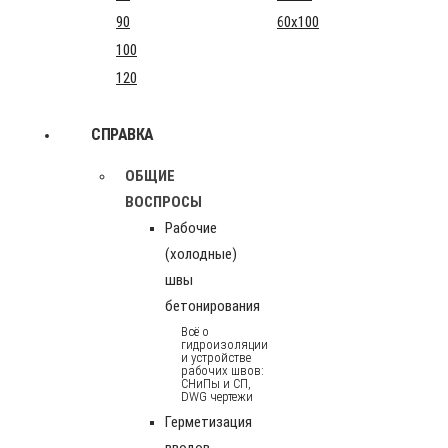
90
60x100
100
120
СПРАВКА
ОБЩИЕ
ВОСПРОСЫ
Рабочие
(холодные)
швы
бетонирования
Всё о
гидроизоляции
и устройстве
рабочих швов:
СНиПы и СП,
DWG чертежи
Герметизация
вводов