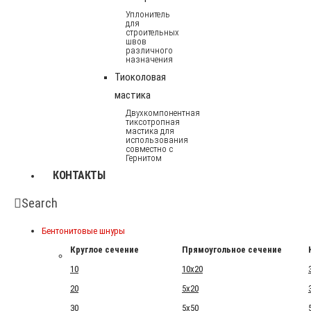
Уплонитель
для
строительных
швов
различного
назначения
Тиоколовая
мастика
Двухкомпонентная
тиксотропная
мастика для
использования
совместно с
Гернитом
КОНТАКТЫ
Search
Бентонитовые шнуры
Круглое сечение
Прямоугольное сечение
10
10x20
20
5x20
30
5x50