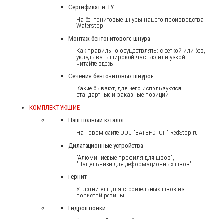
Сертификат и ТУ
На бентонитовые шнуры нашего производства
Waterstop
Монтаж бентонитового шнура
Как правильно осуществлять: с сеткой или без,
укладывать широкой частью или узкой -
читайте здесь.
Сечения бентонитовых шнуров
Какие бывают, для чего используются -
стандартные и заказные позиции
КОМПЛЕКТУЮЩИЕ
Наш полный каталог
На новом сайте ООО "ВАТЕРСТОП" RedStop.ru
Дилатационные устройства
"Алюминиевые профиля для швов",
"Нащельники для деформационных швов"
Гернит
Уплотнитель для строительных швов из
пористой резины
Гидрошпонки