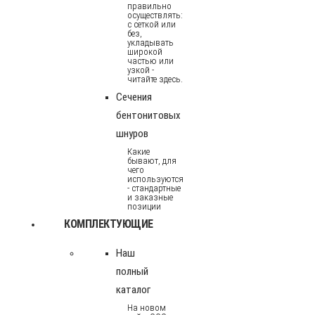
правильно
осуществлять:
с сеткой или
без,
укладывать
широкой
частью или
узкой -
читайте здесь.
Сечения
бентонитовых
шнуров
Какие
бывают, для
чего
используются
- стандартные
и заказные
позиции
КОМПЛЕКТУЮЩИЕ
Наш
полный
каталог
На новом