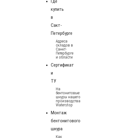
Где
купить
в
Сакт-
Петербурге
Адреса
складов в
Санкт-
Петербурге
и области
Сертификат
и
ТУ
На
бентонитовые
шнуры нашего
производства
Waterstop
Монтаж
бентонитового
шнура
Как