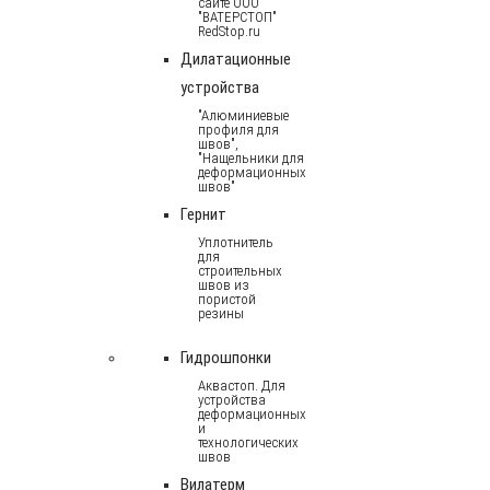
сайте ООО
"ВАТЕРСТОП"
RedStop.ru
Дилатационные
устройства
"Алюминиевые
профиля для
швов",
"Нащельники для
деформационных
швов"
Гернит
Уплотнитель
для
строительных
швов из
пористой
резины
Гидрошпонки
Аквастоп. Для
устройства
деформационных
и
технологических
швов
Вилатерм