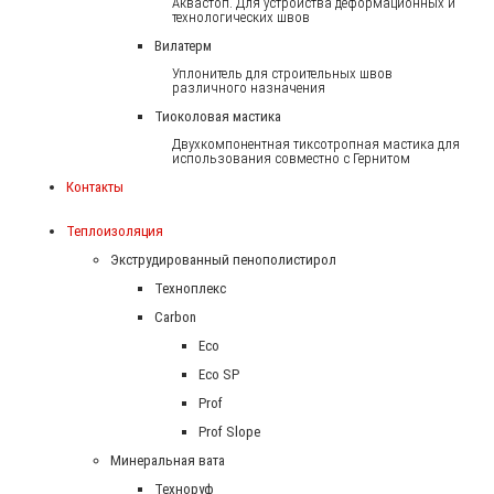
Аквастоп. Для устройства деформационных и
технологических швов
Вилатерм
Уплонитель для строительных швов
различного назначения
Тиоколовая мастика
Двухкомпонентная тиксотропная мастика для
использования совместно с Гернитом
Контакты
Теплоизоляция
Экструдированный пенополистирол
Техноплекс
Carbon
Eco
Eco SP
Prof
Prof Slope
Минеральная вата
Техноруф