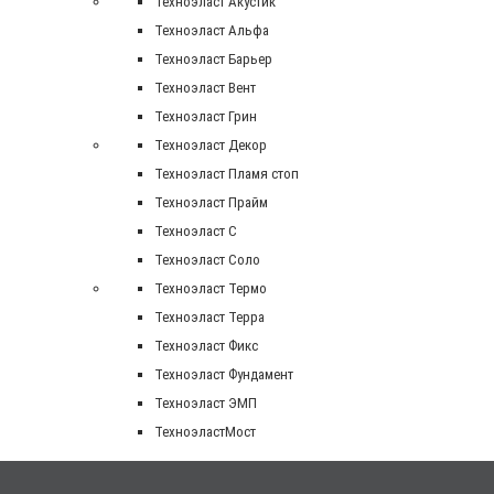
Техноэласт Акустик
Техноэласт Альфа
Техноэласт Барьер
Техноэласт Вент
Техноэласт Грин
Техноэласт Декор
Техноэласт Пламя стоп
Техноэласт Прайм
Техноэласт С
Техноэласт Соло
Техноэласт Термо
Техноэласт Терра
Техноэласт Фикс
Техноэласт Фундамент
Техноэласт ЭМП
ТехноэластМост