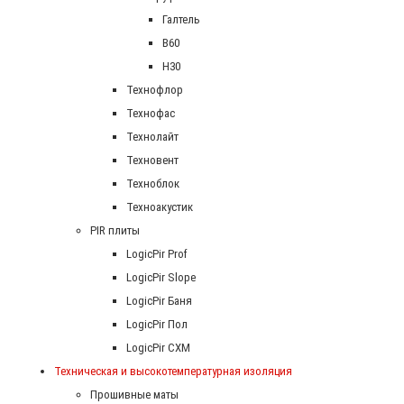
Галтель
В60
Н30
Технофлор
Технофас
Технолайт
Техновент
Техноблок
Техноакустик
PIR плиты
LogicPir Prof
LogicPir Slope
LogicPir Баня
LogicPir Пол
LogicPir СХМ
Техническая и высокотемпературная изоляция
Прошивные маты