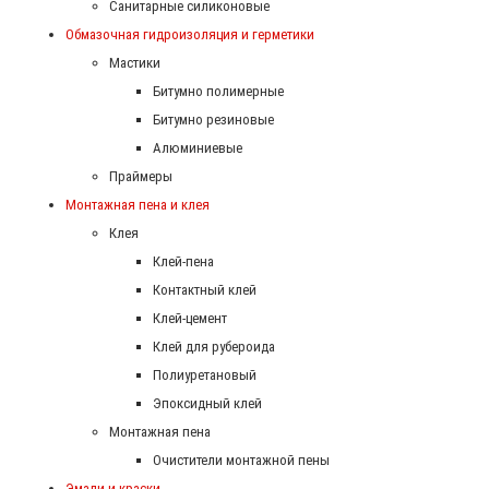
Санитарные силиконовые
Обмазочная гидроизоляция и герметики
Мастики
Битумно полимерные
Битумно резиновые
Алюминиевые
Праймеры
Монтажная пена и клея
Клея
Клей-пена
Контактный клей
Клей-цемент
Клей для рубероида
Полиуретановый
Эпоксидный клей
Монтажная пена
Очистители монтажной пены
Эмали и краски