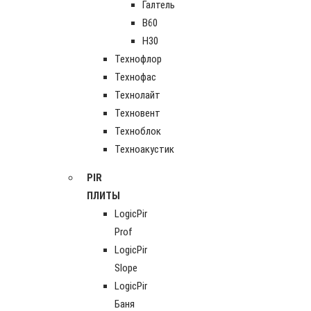
Галтель
В60
Н30
Технофлор
Технофас
Технолайт
Техновент
Техноблок
Техноакустик
PIR
ПЛИТЫ
LogicPir
Prof
LogicPir
Slope
LogicPir
Баня