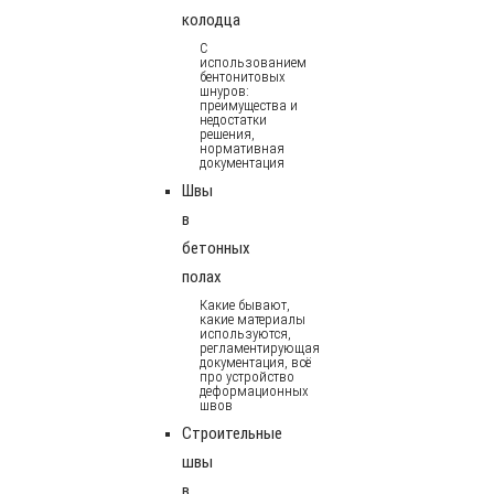
колодца
С
использованием
бентонитовых
шнуров:
преимущества и
недостатки
решения,
нормативная
документация
Швы
в
бетонных
полах
Какие бывают,
какие материалы
используются,
регламентирующая
документация, всё
про устройство
деформационных
швов
Строительные
швы
в