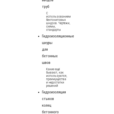
труб
С
использованием
бентонитовых
шнуров. Чертежи,
схемы,
стандарты
Гидроизоляционные
шнуры
для
бетонных
швов
Какие ещё
бывают, как
используются,
преимущества
и недостатки
решений
Гидроизоляция
стыков
колец
бетонного