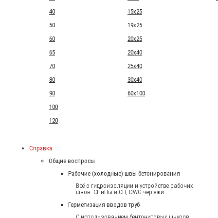
40
15x25
50
19x25
60
20x25
65
20x40
70
25x40
80
30x40
90
60x100
100
120
Справка
Общие воспросы
Рабочие (холодные) швы бетонирования
Всё о гидроизоляции и устройстве рабочих
швов: СНиПы и СП, DWG чертежи
Герметизация вводов труб
С использованием бентонитовых шнуров.