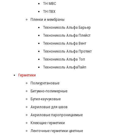
ТН МВС
ТН ПВХ
Пленки и мембраны
Технониколь Альфа Барьер
Технониколь Альфа Плейст
Технониколь Альфа Вент
Технониколь Альфа Протект
Технониколь Альфа Топ
Технониколь АльфаПайп
Герметики
Полиуретановые
Битумно-полимерные
Бутил-каучуковые
Акриловые для швов
Акриловые паропроницаемые
Клеющие герметики
Ленточные герметики цветные