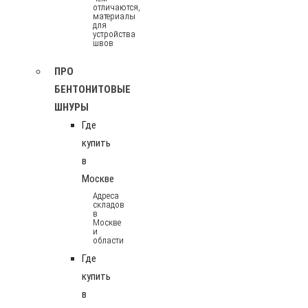
отличаются,
материалы
для
устройства
швов
ПРО
БЕНТОНИТОВЫЕ
ШНУРЫ
Где
купить
в
Москве
Адреса
складов
в
Москве
и
области
Где
купить
в