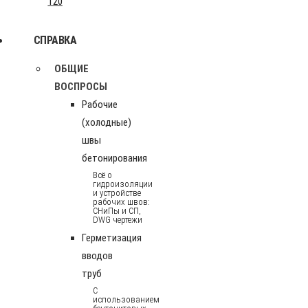
120
СПРАВКА
ОБЩИЕ
ВОСПРОСЫ
Рабочие
(холодные)
швы
бетонирования
Всё о
гидроизоляции
и устройстве
рабочих швов:
СНиПы и СП,
DWG чертежи
Герметизация
вводов
труб
С
использованием