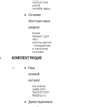
частью или
узкой -
читайте здесь.
Сечения
бентонитовых
шнуров
Какие
бывают, для
чего
используются
- стандартные
и заказные
позиции
КОМПЛЕКТУЮЩИЕ
Наш
полный
каталог
На новом
сайте ООО
"ВАТЕРСТОП"
RedStop.ru
Дилатационные