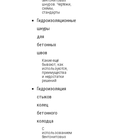
бентонитовых
шнуров. Чертежи,
схемы,
стандарты
Гидроизоляционные
шнуры
для
бетонных
швов
Какие ещё
бывают, как
используются,
преимущества
и недостатки
решений
Гидроизоляция
стыков
колец
бетонного
колодца
С
использованием
бентонитовых