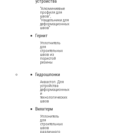
устройства
"Алюминиевые
профиля для
швов",
"Нащельники для
деформационных
швов"
Гернит
Уплотнитель
для
строительных
швов из
пористой
резины
Гидрошпонки
Аквастоп. Для
устройства
деформационных
и
технологических
швов
Вилатерм
Уплонитель
для
строительных
швов
различного