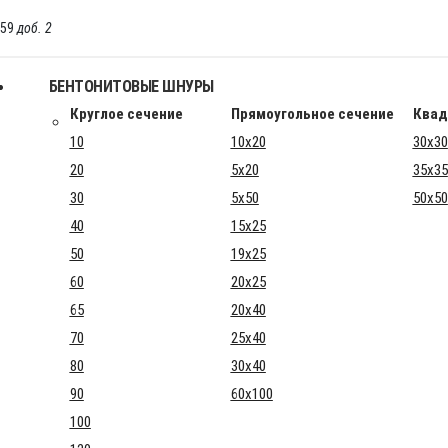
-59
доб. 2
БЕНТОНИТОВЫЕ ШНУРЫ
Круглое сечение
Прямоугольное сечение
Квад
10
10x20
30x30
20
5x20
35x35
30
5x50
50x50
40
15x25
50
19x25
60
20x25
65
20x40
70
25x40
80
30x40
90
60x100
100