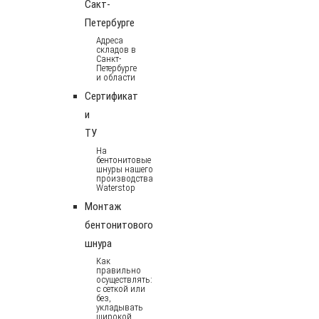
Сакт-
Петербурге
Адреса
складов в
Санкт-
Петербурге
и области
Сертификат
и
ТУ
На
бентонитовые
шнуры нашего
производства
Waterstop
Монтаж
бентонитового
шнура
Как
правильно
осуществлять:
с сеткой или
без,
укладывать
широкой