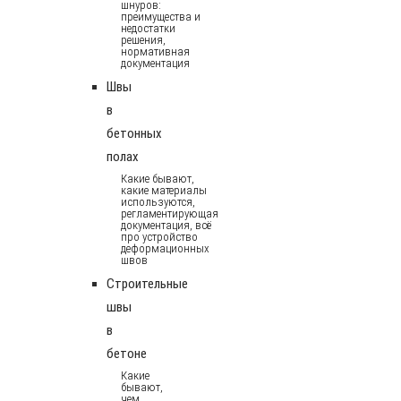
шнуров:
преимущества и
недостатки
решения,
нормативная
документация
Швы
в
бетонных
полах
Какие бывают,
какие материалы
используются,
регламентирующая
документация, всё
про устройство
деформационных
швов
Строительные
швы
в
бетоне
Какие
бывают,
чем