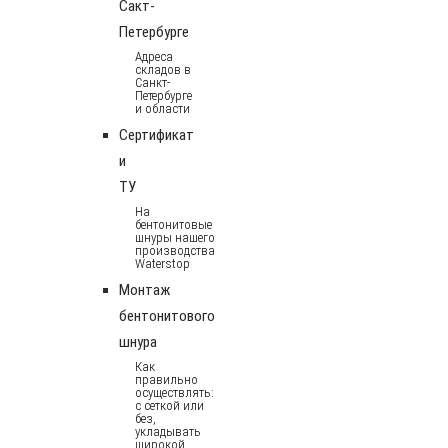
Сакт-
Петербурге
Адреса
складов в
Санкт-
Петербурге
и области
Сертификат
и
ТУ
На
бентонитовые
шнуры нашего
производства
Waterstop
Монтаж
бентонитового
шнура
Как
правильно
осуществлять:
с сеткой или
без,
укладывать
широкой