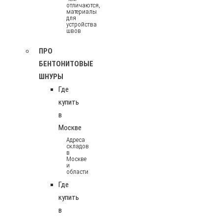
отличаются,
материалы
для
устройства
швов
ПРО
БЕНТОНИТОВЫЕ
ШНУРЫ
Где
купить
в
Москве
Адреса
складов
в
Москве
и
области
Где
купить
в