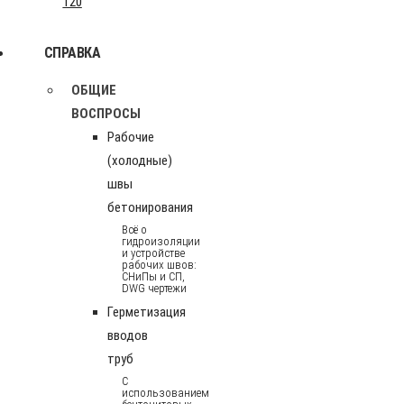
120
СПРАВКА
ОБЩИЕ
ВОСПРОСЫ
Рабочие
(холодные)
швы
бетонирования
Всё о
гидроизоляции
и устройстве
рабочих швов:
СНиПы и СП,
DWG чертежи
Герметизация
вводов
труб
С
использованием