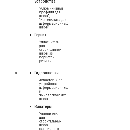
устройства
"Алюминиевые
профиля для
швов",
"Нащельники для
деформационных
швов"
Гернит
Уплотнитель
для
строительных
швов из
пористой
резины
Гидрошпонки
Аквастоп. Для
устройства
деформационных
и
технологических
швов
Вилатерм
Уплонитель
для
строительных
швов
различного