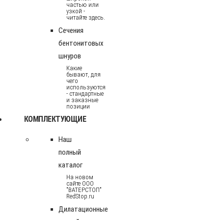
частью или
узкой -
читайте здесь.
Сечения
бентонитовых
шнуров
Какие
бывают, для
чего
используются
- стандартные
и заказные
позиции
КОМПЛЕКТУЮЩИЕ
Наш
полный
каталог
На новом
сайте ООО
"ВАТЕРСТОП"
RedStop.ru
Дилатационные