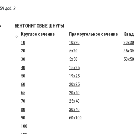
-59
доб. 2
БЕНТОНИТОВЫЕ ШНУРЫ
Круглое сечение
Прямоугольное сечение
Квад
10
10x20
30x30
20
5x20
35x35
30
5x50
50x50
40
15x25
50
19x25
60
20x25
65
20x40
70
25x40
80
30x40
90
60x100
100