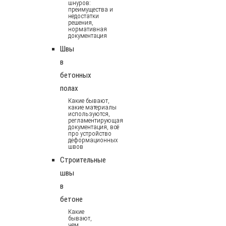
шнуров:
преимущества и
недостатки
решения,
нормативная
документация
Швы
в
бетонных
полах
Какие бывают,
какие материалы
используются,
регламентирующая
документация, всё
про устройство
деформационных
швов
Строительные
швы
в
бетоне
Какие
бывают,
чем