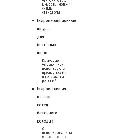
бентонитовых
шнуров. Чертежи,
схемы,
стандарты
Гидроизоляционные
шнуры
для
бетонных
швов
Какие ещё
бывают, как
используются,
преимущества
и недостатки
решений
Гидроизоляция
стыков
колец
бетонного
колодца
С
использованием
бентонитовых