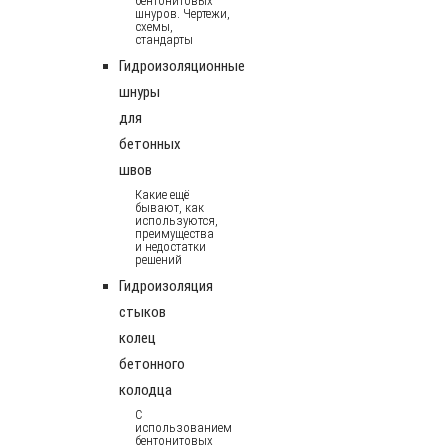
бентонитовых
шнуров. Чертежи,
схемы,
стандарты
Гидроизоляционные
шнуры
для
бетонных
швов
Какие ещё
бывают, как
используются,
преимущества
и недостатки
решений
Гидроизоляция
стыков
колец
бетонного
колодца
С
использованием
бентонитовых