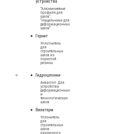
устройства
"Алюминиевые
профиля для
швов",
"Нащельники для
деформационных
швов"
Гернит
Уплотнитель
для
строительных
швов из
пористой
резины
Гидрошпонки
Аквастоп. Для
устройства
деформационных
и
технологических
швов
Вилатерм
Уплонитель
для
строительных
швов
различного