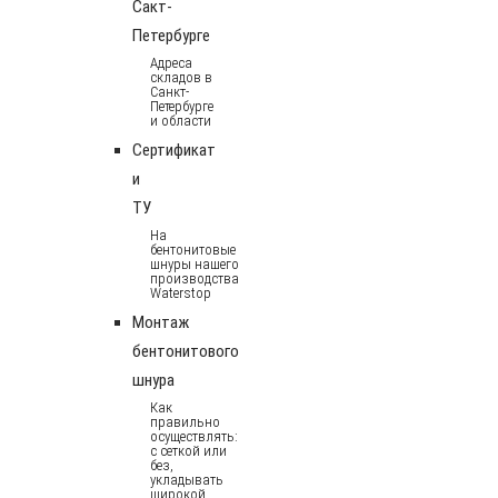
Сакт-
Петербурге
Адреса
складов в
Санкт-
Петербурге
и области
Сертификат
и
ТУ
На
бентонитовые
шнуры нашего
производства
Waterstop
Монтаж
бентонитового
шнура
Как
правильно
осуществлять:
с сеткой или
без,
укладывать
широкой