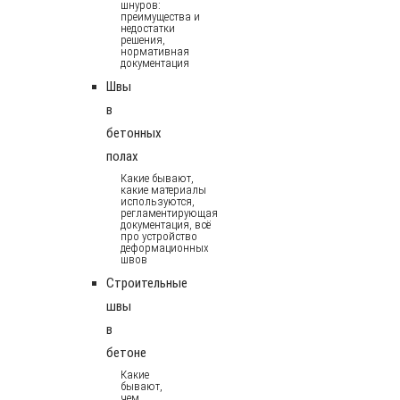
шнуров:
преимущества и
недостатки
решения,
нормативная
документация
Швы
в
бетонных
полах
Какие бывают,
какие материалы
используются,
регламентирующая
документация, всё
про устройство
деформационных
швов
Строительные
швы
в
бетоне
Какие
бывают,
чем