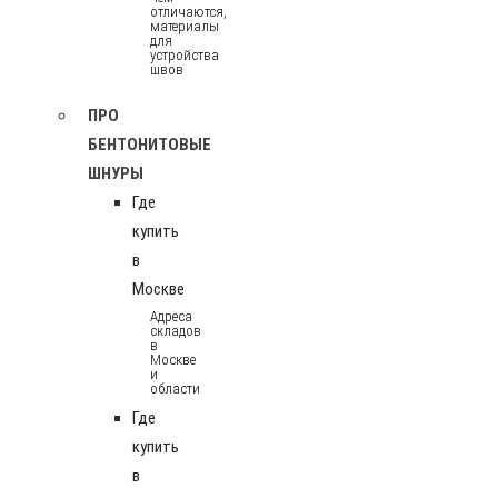
отличаются,
материалы
для
устройства
швов
ПРО
БЕНТОНИТОВЫЕ
ШНУРЫ
Где
купить
в
Москве
Адреса
складов
в
Москве
и
области
Где
купить
в