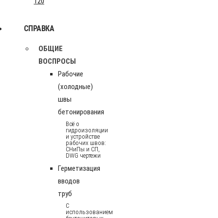
120
СПРАВКА
ОБЩИЕ
ВОСПРОСЫ
Рабочие
(холодные)
швы
бетонирования
Всё о
гидроизоляции
и устройстве
рабочих швов:
СНиПы и СП,
DWG чертежи
Герметизация
вводов
труб
С
использованием