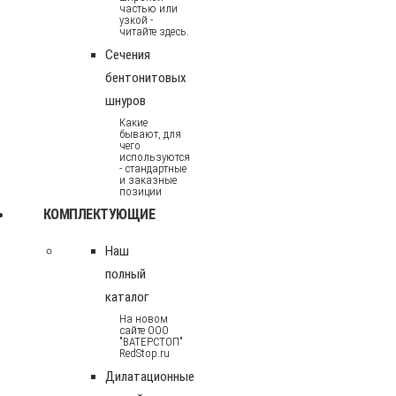
частью или
узкой -
читайте здесь.
Сечения
бентонитовых
шнуров
Какие
бывают, для
чего
используются
- стандартные
и заказные
позиции
КОМПЛЕКТУЮЩИЕ
Наш
полный
каталог
На новом
сайте ООО
"ВАТЕРСТОП"
RedStop.ru
Дилатационные