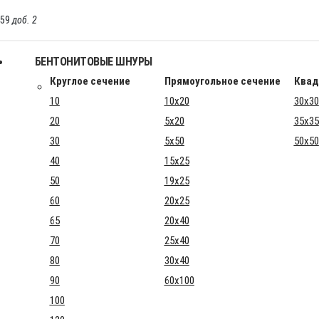
-59
доб. 2
БЕНТОНИТОВЫЕ ШНУРЫ
Круглое сечение
Прямоугольное сечение
Квад
10
10x20
30x30
20
5x20
35x35
30
5x50
50x50
40
15x25
50
19x25
60
20x25
65
20x40
70
25x40
80
30x40
90
60x100
100